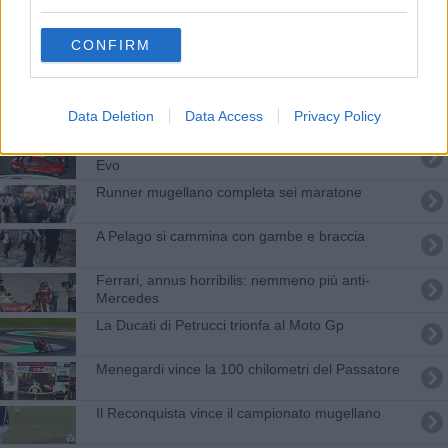
Le Ferrari di Vettel e Leclerc girano al Mugello
CONFIRM
La Formula Uno approda al Mugello?
I fratelli Marquez girano virtualmente al Mugello
Data Deletion
Data Access
Privacy Policy
Svelata al Mugello la nuova Ferrari Challenge
Evo
Runner mugellano completa sei maratone
A Pelago si cammina con gambe e braccia
​Ferrari, annus horribilis: nemmeno più anti-
Mercedes
La Ducati di Petrucci trionfa al Moto Gp
Menegardi vince la 100 chilometri del Passatore
Il Reconquista vince il campionato mugellano