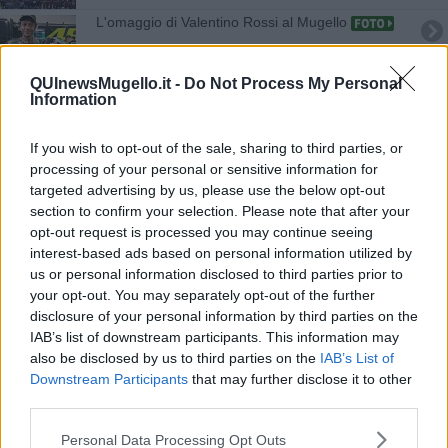
L'omaggio di Valentino Rossi al Mugello
Corri Mugello, in arrivo atleti da tutta Italia
QUInewsMugello.it -
Do Not Process My Personal
Information
Campionato italiano velocità in pista al Mugello
If you wish to opt-out of the sale, sharing to third parties, or
Larissa Iapichino quinta nella finale europea
processing of your personal or sensitive information for
targeted advertising by us, please use the below opt-out
Il salto record di Larissa la porta fino a Tokyo
section to confirm your selection. Please note that after your
opt-out request is processed you may continue seeing
Gp Mugello, la Mercedes di Hamilton in pole
interest-based ads based on personal information utilized by
us or personal information disclosed to third parties prior to
Gp Mugello, solo 1200 spettatori su 2880 posti
your opt-out. You may separately opt-out of the further
disclosure of your personal information by third parties on the
Gp F1 Mugello a porte chiuse ma hotel pieni
IAB’s list of downstream participants. This information may
also be disclosed by us to third parties on the
IAB’s List of
Salto in lungo, Larissa vola fino a 6,80 metri
Downstream Participants
that may further disclose it to other
third parties.
Formula 1 in Toscana per la prima volta al
Mugello
Personal Data Processing Opt Outs