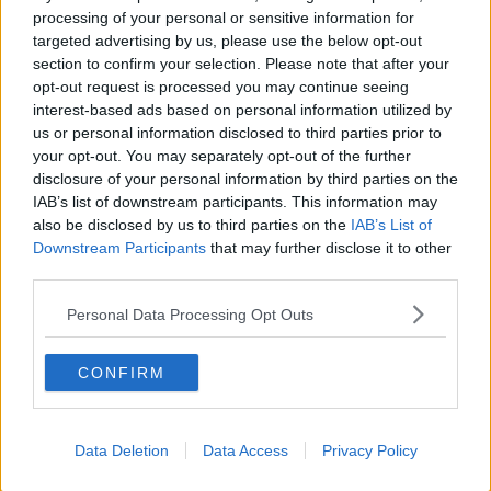
processing of your personal or sensitive information for
Le manifestazioni che si terranno sul territorio coinvolgono quasi
targeted advertising by us, please use the below opt-out
tutti i comuni del Mugello e dell’alto Mugello. Importanti i numeri
section to confirm your selection. Please note that after your
fatti dal sindaco Omoboni e riferiti a ‘Vivilosport Mugello’(27,28,29
opt-out request is processed you may continue seeing
maggio a Borgo San Lorenzo. La manifestazione si svolge da oltre
interest-based ads based on personal information utilized by
20 anni nel Foro Boario di Borgo, ed è prevista anche la “scoperta”
us or personal information disclosed to third parties prior to
del Mugello con percorsi in mountain baike con raduni legati a
your opt-out. You may separately opt-out of the further
manifestazioni locali. Tra le iniziative citate anche l’incontro con
disclosure of your personal information by third parties on the
Fabrizio Caselli (venerdì 27 nella sala consiliare del Comune di
IAB’s list of downstream participants. This information may
Borgo San Lorenzo), canottiere che parteciperà alle Paralimpiadi di
Rio.
also be disclosed by us to third parties on the
IAB’s List of
Downstream Participants
that may further disclose it to other
third parties.
Personal Data Processing Opt Outs
Di particolare interesse la 100 km del Passatore (competizione
podistica ultramaratona che si svolge l’ultimo sabato di maggio con
partenza tra Firenze-Faenza). Il sindaco Triberti ha citato alcune
CONFIRM
delle iniziative legate al noto appuntamento (sbandieratori,
animazione, etc), e ha definito la Festa dello sport “fondamentale
per la crescita del territorio”; grazie ad essa, ha detto Triberti, “sono
Data Deletion
Data Access
Privacy Policy
sorte anche nuove discipline per giovanissimi che prima a Marradi
non c’erano, come basket e judo”. Tra le manifestazioni ricordate