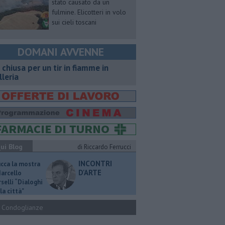
stato causato da un
fulmine. Elicotteri in volo
sui cieli toscani
DOMANI AVVENNE
 chiusa per un tir in fiamme in
lleria
ui Blog
di Riccardo Ferrucci
INCONTRI
ucca la mostra
D'ARTE
Marcello
selli “Dialoghi
la città"
Condoglianze