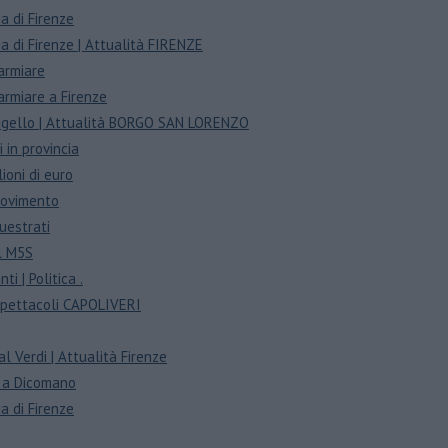
ia di Firenze
cia di Firenze | Attualità FIRENZE
parmiare
parmiare a Firenze
Mugello | Attualità BORGO SAN LORENZO
 in provincia
ioni di euro
movimento
questrati
il M5S
ti | Politica .
 Spettacoli CAPOLIVERI
l Verdi | Attualità Firenze
o a Dicomano
ia di Firenze