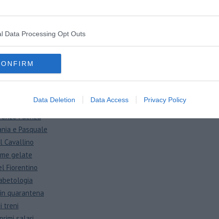
ll'A1
 di firme
l Data Processing Opt Outs
us cancellati
i abbandonati
CONFIRM
tivi
oscane
llo
Data Deletion
Data Access
Privacy Policy
ce ancora
Firenze Faenza
ania e Pasquale
el Cavallino
rime gelate
el Fiorentino
abetologia
0 in quarantena
i treni
primi salari