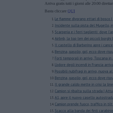
Arriva gratis tutti i giorni alle 20:00 dirett
Basta cliccare
QUI
Le fiamme divorano ettari di bosco
Incidente sulla pista del Mugello, 
Scarperia e i ferri taglienti: dove l’a
Airbnb, la top ten dei piccoli borgh
​Il castello di Barberino apre i canc
Benzina, gasolio, gpl, ecco dove ris
Forti temporali in arrivo, Toscana i
L'odore degli incendi in Francia arri
Possibili nubifragi in arrivo, nuova 
Benzina, gasolio, gpl, ecco dove ris
Il grande caldo mette in crisi la l
Camion si ribalta sulla strada | At
A1, apre il nuovo casello autostrad
Camion prende fuoco, traffico in til
Scacco alla banda dei finti carabin