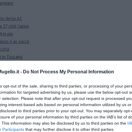
parmiare
tto della A1
 27 chili l'anno
4 in più
ranzo è al sacco
città
ti in Toscana
in Toscana
tino
gello.it -
Do Not Process My Personal Information
contagi
to opt-out of the sale, sharing to third parties, or processing of your per
 Fiorentino
formation for targeted advertising by us, please use the below opt-out s
ontagi
r selection. Please note that after your opt-out request is processed y
o le code
eing interest-based ads based on personal information utilized by us or
ontagi
disclosed to third parties prior to your opt-out. You may separately opt-
losure of your personal information by third parties on the IAB’s list of
Covid
. This information may also be disclosed by us to third parties on the
IA
n 24 ore
Participants
that may further disclose it to other third parties.