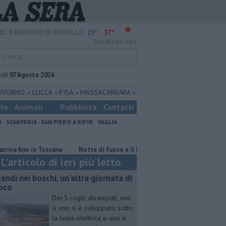
25°
37°
O:
BARBERINO DI MUGELLO
QuiNews.net
rdì
07 Agosto 2026
LIVORNO
LUCCA
PISA
MASSA CARRARA
ste
Animali
Pubblicità
Contatti
O
SCARPERIA - SAN PIERO A SIEVE
VAGLIA
in Toscana
Notte di fuoco e il bosco brucia ancora
Incendi nei bosc
L'articolo di ieri più letto
cendi nei boschi, un'altra giornata di
oco
Dei 5 roghi divampati, uno
si uno si è sviluppato sotto
la linea elettrica e uno è