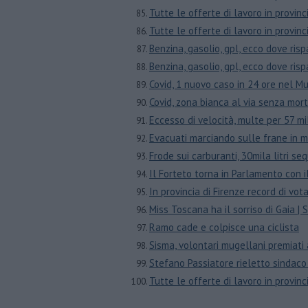
​Tutte le offerte di lavoro in provinc
​Tutte le offerte di lavoro in provin
Benzina, gasolio, gpl, ecco dove ris
Benzina, gasolio, gpl, ecco dove ris
Covid, 1 nuovo caso in 24 ore nel 
Covid, zona bianca al via senza morti
Eccesso di velocità, multe per 57 mil
Evacuati marciando sulle frane in 
Frode sui carburanti, 30mila litri se
Il Forteto torna in Parlamento con 
In provincia di Firenze record di votan
Miss Toscana ha il sorriso di Gaia |
Ramo cade e colpisce una ciclista
Sisma, volontari mugellani premiati a
Stefano Passiatore rieletto sindac
​Tutte le offerte di lavoro in provinc