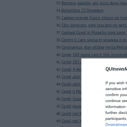
Benzina, gasolio, gpl, ecco dove ris
Bollettino 22 Dicembre
Camion prende fuoco, chiuso un tra
Cibo sprecato, ogni toscano ne getta
Contagi Covid, in Mugello oggi sono 
Contro il caro spesa in spiaggia il p
Coronavirus, due vittime nella Metro
Covid, 169 nuovi casi e 166 ricovera
Covid, 182 contagi e 183 ricoverati 
Covid, 4 decessi in 24 ore nel Fioren
QUInewsMu
Covid, altri 4 decessi e 1.504 nuovi 
If you wish 
Covid, altri 8 morti tra residenti nel
sensitive in
Covid, il Mugello resiste e riduce i c
confirm you
Covid, l'ospedale si organizza contr
continue se
Covid, muore una donna, altri 226 c
information 
further disc
Covid, nel Mugello 12 nuovi casi di 
participants
Covid, nel Mugello altri 20 contagi i
Downstream 