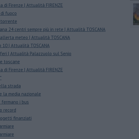
cia di Firenze | Attualità FIRENZE
 di fuoco
 torrente
scana 24 centri sempre più in rete | Attualità TOSCANA
l'allerta meteo | Attualità TOSCANA
top 10 | Attualità TOSCANA
feri | Attualità Palazzuolo sul Senio
ie toscane
cia di Firenze | Attualità FIRENZE
"
ella strada
e la media nazionale
i fermano i bus
do record
ogetti finanziati
parmiare
parmiare