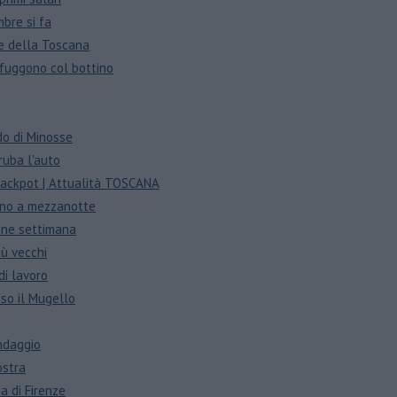
mbre si fa
ne della Toscana
fuggono col bottino
do di Minosse
ruba l'auto
 jackpot | Attualità TOSCANA
fino a mezzanotte
fine settimana
ù vecchi
di lavoro
so il Mugello
ondaggio
ostra
ia di Firenze