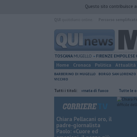
Questo sito contribuisce 
QUI
quotidiano online.
Percorso semplificat
TOSCANA
MUGELLO
FIRENZE
EMPOLESE
Home
Cronaca
Politica
Attualità
BARBERINO DI MUGELLO
BORGO SAN LORENZO
VICCHIO
Incendi nei boschi, un'altra giornata di fuoco
Tutti i titoli:
​Tutte le offerte di la
Chiara Pellacani oro, il
padre-giornalista
Paolo: «Cuore ed