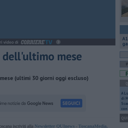
A1
ga
ti dell'ultimo mese
o mese (ultimi 30 giorni oggi escluso)
Q
A L
di 
Scar
con 
QUI
oscana iscriviti alla
Newsletter QUInews - ToscanaMedia.