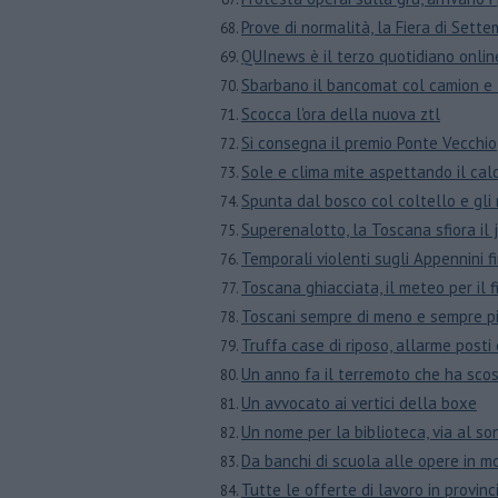
Prove di normalità, la Fiera di Sette
QUInews è il terzo quotidiano onli
Sbarbano il bancomat col camion e 
Scocca l'ora della nuova ztl
Si consegna il premio Ponte Vecchio
Sole e clima mite aspettando il cal
Spunta dal bosco col coltello e gli 
Superenalotto, la Toscana sfiora il
Temporali violenti sugli Appennini 
Toscana ghiacciata, il meteo per il 
Toscani sempre di meno e sempre pi
Truffa case di riposo, allarme posti 
Un anno fa il terremoto che ha scos
Un avvocato ai vertici della boxe
Un nome per la biblioteca, via al s
​Da banchi di scuola alle opere in m
​Tutte le offerte di lavoro in provinc