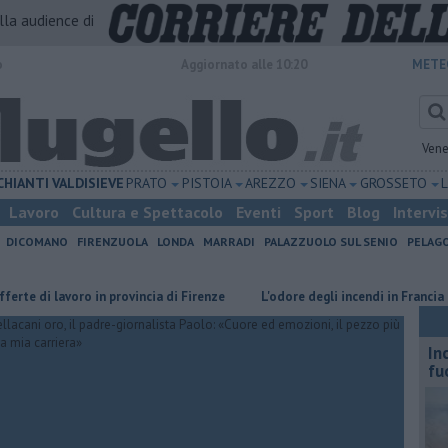
alla audience di
o
Aggiornato alle 10:20
METE
Vene
CHIANTI
VALDISIEVE
PRATO
PISTOIA
AREZZO
SIENA
GROSSETO
Lavoro
Cultura e Spettacolo
Eventi
Sport
Blog
Intervi
DICOMANO
FIRENZUOLA
LONDA
MARRADI
PALAZZUOLO SUL SENIO
PELAG
voro in provincia di Firenze
L'odore degli incendi in Francia arriva fino 
In
fu