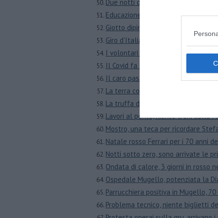
Due notti di chiusura di un tratto de
Educazione civica a scuole, raccolta
Giotto dipingeva il suo Mugello
Persona
Giro d'Italia, strade chiuse e autob
I volontari fanno un carico di rifiut
Il Covid fa a metà, oggi 10 nuovi posi
Il caro pasta bolle nelle pentole t
La terra continua a tremare in Muge
La truffa del falso avvocato colpis
Lavori al ponte, niente treni sulla 
Mostro, una teca per ricordare Stef
Natale rosso Ferrari per i 70 anni d
Notti sotto zero, sono arrivate le p
Ondata di calore, 3 giorni in rosso n
Ospedale Mugello, potenziata la Di
Parrucchiera positiva in Mugello, 7
Problema tecnico, niente biglietti de
Protesta operai sulla gru, arrivano i 