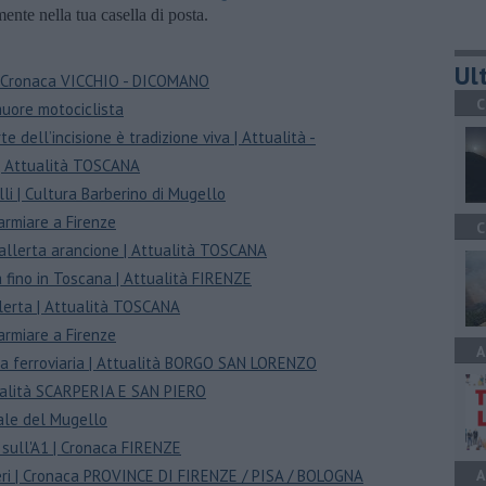
amente nella tua casella di posta.
Ult
 | Cronaca VICCHIO - DICOMANO
C
muore motociclista
rte dell’incisione è tradizione viva | Attualità -
i | Attualità TOSCANA
elli | Cultura Barberino di Mugello
parmiare a Firenze
C
n allerta arancione | Attualità TOSCANA
va fino in Toscana | Attualità FIRENZE
allerta | Attualità TOSCANA
parmiare a Firenze
A
inea ferroviaria | Attualità BORGO SAN LORENZO
tualità SCARPERIA E SAN PIERO
ale del Mugello
t sull'A1 | Cronaca FIRENZE
ieri | Cronaca PROVINCE DI FIRENZE / PISA / BOLOGNA
A