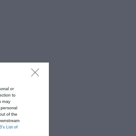
sonal or
ection to
ou may
 personal
out of the
 downstream
B’s List of