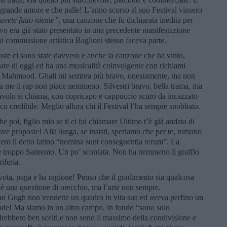
e grande amore e che palle! L’anno scorso al suo Festival vinsero
vete fatto niente”,
una canzone che fu dichiarata inedita per
vo era già stato presentato in una precedente manifestazione
i commissione artistica Baglioni stesso faceva parte.
te ci sono state davvero e anche la canzone che ha vinto,
liare di oggi ed ha una musicalità coinvolgente con richiami
ce Mahmood. Ghali mi sembra più bravo, onestamente, ma non
 a me il rap non piace nemmeno. Silvestri bravo, bella trama, ma
avolo si chiama, con copricapo e cappuccio scuro da incazzato
o credibile. Meglio allora chi il Festival l’ha sempre snobbato.
 poi, figlio mio se ti ci fai chiamare Ultimo t’è già andata di
ove proposte! Alla lunga, se insisti, speriamo che per te, romano
vero il detto latino “nomina sunt conseguentia rerum”. La
 troppo Sanremo. Un po’ scontata. Non ha nemmeno il graffio
iferia.
vota, paga e ha ragione! Penso che il gradimento sia qualcosa
 è una questione di orecchio, ma l’arte non sempre.
n Gogh non vendette un quadro in vita sua ed aveva perfino un
ande! Ma siamo in un altro campo, in fondo “sono solo
ndrebbero ben scelti e non sono il massimo della condivisione e