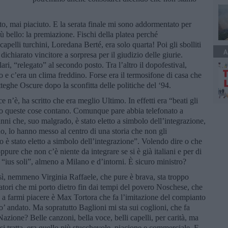
to, mai piaciuto. E la serata finale mi sono addormentato per
iù bello: la premiazione. Fischi della platea perché
apelli turchini, Loredana Berté, era solo quarta! Poi gli sbolliti
A
ichiarato vincitore a sorpresa per il giudizio delle giurie.
ri, “relegato” al secondo posto. Tra l’altro il dopofestival,
o e c’era un clima freddino. Forse era il termosifone di casa che
teghe Oscure dopo la sconfitta delle politiche del ‘94.
ce n’è, ha scritto che era meglio Ultimo. In effetti era “beati gli
lo queste cose contano. Comunque pare abbia telefonato a
ni che, suo malgrado, è stato eletto a simbolo dell’integrazione,
no, lo hanno messo al centro di una storia che non gli
 è stato eletto a simbolo dell’integrazione”. Volendo dire o che
pure che non c’è niente da integrare se si è già italiani e per di
“ius soli”, almeno a Milano e d’intorni. È sicuro ministro?
sì, nemmeno Virginia Raffaele, che pure è brava, sta troppo
tatori che mi porto dietro fin dai tempi del povero Noschese, che
o a farmi piacere è Max Tortora che fa l’imitazione del compianto
’ andato. Ma sopratutto Baglioni mi sta sui coglioni, che fa
Nazione? Belle canzoni, bella voce, belli capelli, per carità, ma
 si tratta, era quello più stucchevole, piacione e commerciale. E