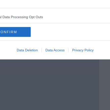
enica” di Libero Venturi
l Data Processing Opt Outs
CONFIRM
Data Deletion
Data Access
Privacy Policy