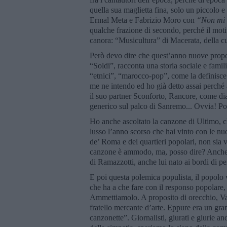
quella sua maglietta fina, solo un piccolo 
Ermal Meta e Fabrizio Moro con
“Non mi a
qualche frazione di secondo, perché il moti
canora: “Musicultura” di Macerata, della cu
Però devo dire che quest’anno nuove propos
“Soldi”, racconta una storia sociale e fami
“etnici”, “marocco-pop”, come la definis
me ne intendo ed ho già detto assai perché
il suo partner Sconforto, Rancore, come di
generico sul palco di Sanremo... Ovvia! Poc
Ho anche ascoltato la canzone di Ultimo, che
lusso l’anno scorso che hai vinto con le nu
de’ Roma e dei quartieri popolari, non sia 
canzone è ammodo, ma, posso dire? Anche
di Ramazzotti, anche lui nato ai bordi di per
E poi questa polemica populista, il popolo 
che ha a che fare con il responso popolare,
Ammettiamolo. A proposito di orecchio, Va
fratello mercante d’arte. Eppure era un gr
canzonette”. Giornalisti, giurati e giurie a