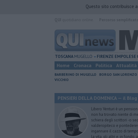
Questo sito contribuisce 
QUI
quotidiano online.
Percorso semplificat
TOSCANA
MUGELLO
FIRENZE
EMPOLESE
Home
Cronaca
Politica
Attualità
BARBERINO DI MUGELLO
BORGO SAN LORENZO
VICCHIO
PENSIERI DELLA DOMENICA — il Blog 
Libero Venturi è un pension
non ha trovato niente di meg
schiera degli scrittori -o se
valderopiteco e pontederes
ingannare il cazzo di temp
la vita, gli altri e, in fondo