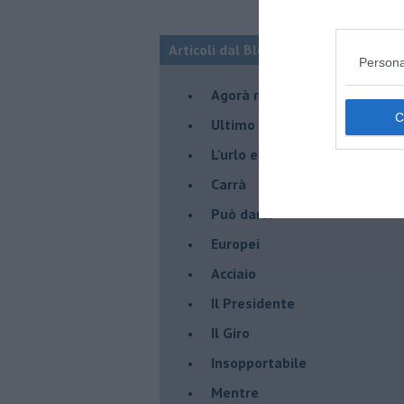
Articoli dal Blog “Pensieri della dom
Persona
​Agorà reloaded
Ultimo
​L’urlo e gli inglesi
Carrà
Può darsi
Europei
Acciaio
Il Presidente
​Il Giro
Insopportabile
​Mentre