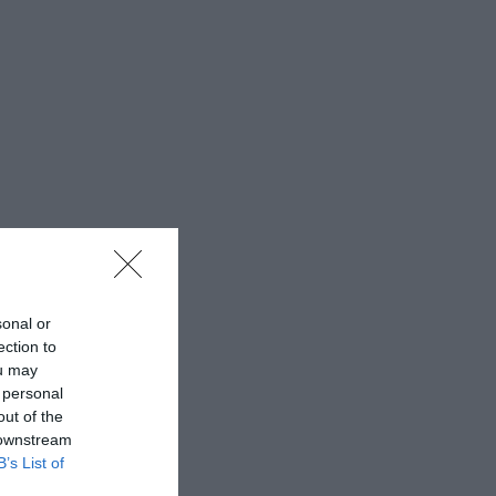
sonal or
ection to
ou may
 personal
out of the
 downstream
B’s List of