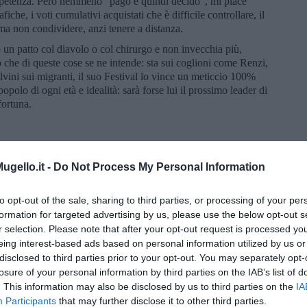
ompetenza. Però nemmeno “pago e quindi decido”, mi piace
iche, i voti cumulativi acquistati che è difficile controllare, il
a non condividere, anzi tenere a distanza.
un patto col diavolo o col chirurgo e non invecchia più,
che di queste cose se ne intende: sta sui coglioni come Renzi,
lvini sui migranti, il suo Festival lo vince un meticcio 100%
popolo di ogni età e idealità: sarà forse lui il prossimo leader di
fortuna.
gello.it -
Do Not Process My Personal Information
to opt-out of the sale, sharing to third parties, or processing of your per
formation for targeted advertising by us, please use the below opt-out s
r selection. Please note that after your opt-out request is processed y
eing interest-based ads based on personal information utilized by us or
disclosed to third parties prior to your opt-out. You may separately opt-
losure of your personal information by third parties on the IAB’s list of
. This information may also be disclosed by us to third parties on the
IA
Participants
that may further disclose it to other third parties.