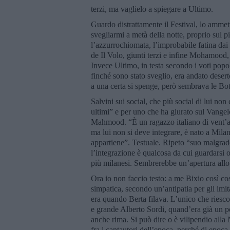
terzi, ma vaglielo a spiegare a Ultimo.
Guardo distrattamente il Festival, lo ammet
svegliarmi a metà della notte, proprio sul p
l’azzurrochiomata, l’improbabile fatina dai c
de Il Volo, giunti terzi e infine Mohamood, d
Invece Ultimo, in testa secondo i voti popola
finché sono stato sveglio, era andato desert
a una certa si spenge, però sembrava le Bot
Salvini sui social, che più social di lui non 
ultimi” e per uno che ha giurato sul Vange
Mahmood. “È un ragazzo italiano di vent’an
ma lui non si deve integrare, è nato a Mila
appartiene”. Testuale. Ripeto “suo malgrado
l’integrazione è qualcosa da cui guardarsi op
più milanesi. Sembrerebbe un’apertura allo 
Ora io non faccio testo: a me Bixio così co
simpatica, secondo un’antipatia per gli imi
era quando Berta filava. L’unico che riesc
e grande Alberto Sordi, quand’era già un po
anche rima. Si può dire o è vilipendio alla 
fra i cantautori dell’epoca, perché di epoca