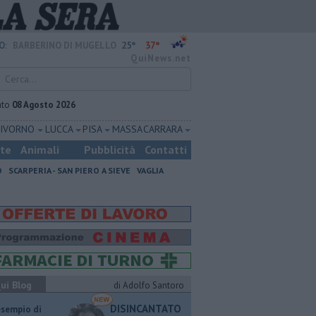
25°
37°
O:
BARBERINO DI MUGELLO
QuiNews.net
ato
08 Agosto 2026
LIVORNO
LUCCA
PISA
MASSA CARRARA
ste
Animali
Pubblicità
Contatti
O
SCARPERIA - SAN PIERO A SIEVE
VAGLIA
ui Blog
di Adolfo Santoro
DISINCANTATO
esempio di