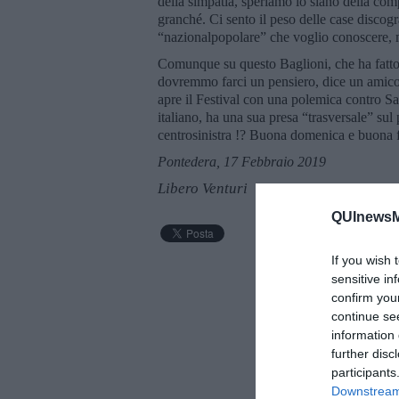
della simpatia, speriamo lo siano della c
granché. Ci sento il peso delle case discograf
“nazionalpopolare” che voglio conoscere, m
Comunque su questo Baglioni, che ha fatto 
dovremmo farci un pensiero, dice un amico 
apre il Festival con una polemica contro Sa
italiano, ha una sua presa “trasversale” sul 
centrosinistra !? Buona domenica e buona 
Pontedera, 17 Febbraio 2019
Libero Venturi
QUInewsMu
If you wish 
sensitive in
confirm you
continue se
information 
further disc
participants
Downstream 