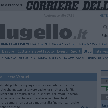
alla audience di
o
Aggiornato alle 09:15
METE
Sab
CHIANTI
VALDISIEVE
PRATO
PISTOIA
AREZZO
SIENA
GROSSETO
Lavoro
Cultura e Spettacolo
Eventi
Sport
Blog
Intervi
DICOMANO
FIRENZUOLA
LONDA
MARRADI
PALAZZUOLO SUL SENIO
PELAG
di Libero Venturi
ato del pubblico impiego, con trascorsi istituzionali, che
lio che mettersi a scrivere anche lui, infoltendo la fitta
dicenti tali- a scapito di quella, sparuta, dei lettori. Toscano,
Q
e, cerca in qualche modo, anche se inutilmente, di
o che sembra non passare mai, ma alla fine manca, nonché
​Un 
, anche se stesso.
Vedi tutti