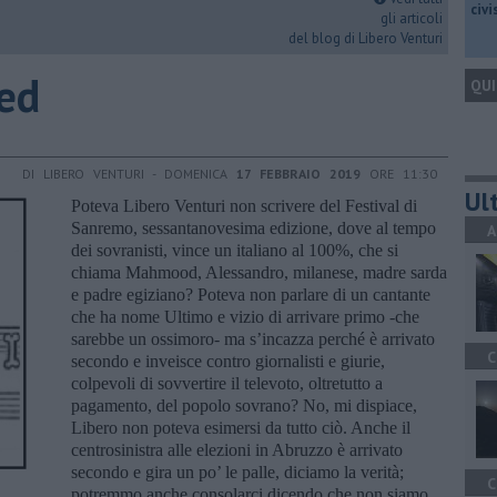
civ
gli articoli
del blog di Libero Venturi
ed
QUI
DI LIBERO VENTURI - DOMENICA
17 FEBBRAIO 2019
ORE 11:30
Ult
Poteva Libero Venturi non scrivere del Festival di
Sanremo, sessantanovesima edizione, dove al tempo
A
dei sovranisti, vince un italiano al 100%, che si
chiama Mahmood, Alessandro, milanese, madre sarda
e padre egiziano? Poteva non parlare di un cantante
che ha nome Ultimo e vizio di arrivare primo -che
sarebbe un ossimoro- ma s’incazza perché è arrivato
C
secondo e inveisce contro giornalisti e giurie,
colpevoli di sovvertire il televoto, oltretutto a
pagamento, del popolo sovrano? No, mi dispiace,
Libero non poteva esimersi da tutto ciò. Anche il
centrosinistra alle elezioni in Abruzzo è arrivato
secondo e gira un po’ le palle, diciamo la verità;
C
potremmo anche consolarci dicendo che non siamo