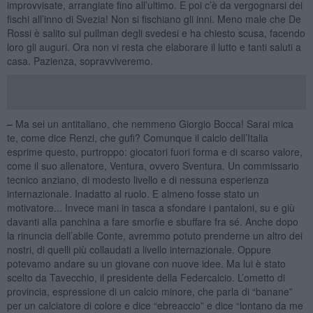
improvvisate, arrangiate fino all’ultimo. E poi c’è da vergognarsi dei
fischi all’inno di Svezia! Non si fischiano gli inni. Meno male che De
Rossi è salito sul pullman degli svedesi e ha chiesto scusa, facendo
loro gli auguri. Ora non vi resta che elaborare il lutto e tanti saluti a
casa. Pazienza, sopravviveremo.
–
Ma sei un antitaliano, che nemmeno Giorgio Bocca! Sarai mica
te, come dice Renzi, che gufi? Comunque il calcio dell’Italia
esprime questo, purtroppo: giocatori fuori forma e di scarso valore,
come il suo allenatore, Ventura, ovvero Sventura. Un commissario
tecnico anziano, di modesto livello e di nessuna esperienza
internazionale. Inadatto al ruolo. E almeno fosse stato un
motivatore... Invece mani in tasca a sfondare i pantaloni, su e giù
davanti alla panchina a fare smorfie e sbuffare fra sé. Anche dopo
la rinuncia dell’abile Conte, avremmo potuto prenderne un altro dei
nostri, di quelli più collaudati a livello internazionale. Oppure
potevamo andare su un giovane con nuove idee. Ma lui è stato
scelto da Tavecchio, il presidente della Federcalcio. L’ometto di
provincia, espressione di un calcio minore, che parla di “banane”
per un calciatore di colore e dice “ebreaccio” e dice “lontano da me