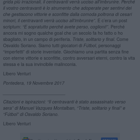
grida più irrazionali, il centravanti verr
à
ucciso all'imbrunire. Perch
é
il vostro centravanti è lo strumento che adoperate per sentirvi dei
che gestiscono vittorie e sconfitte dalla comoda poltrona di cesari
minori, il centravanti verr
à
ucciso all'imbrunire”
. E c’era un post
scriptum:
“E sopratutto perch
é
avete perso, coglioni!”
. Perché
ancora mi sogno qualche goal che un secolo fa ho fatto o ho
sbagliato, in un campo di periferia.
Triste, solitario y final
. Come
Osvaldo Soriano. Siamo tutti giocatori di
Fú
tbol
, personaggi
“imperfetti” di storie inventate. Giochiamo una partita senza fine
con eterne vittorie e sconfitte, contro avversari eterni, contro la vita
stessa e la sua invincibile malinconia.
Libero Venturi
Pontedera, 19 Novembre 2017
_________________________
Citazioni e ispirazioni: “Il centravanti è stato assassinato verso
sera” di
Manuel Vazques Montalban
, “
Triste, solitario y final
” e
“Fútbol” di Osvaldo Soriano.
Libero Venturi