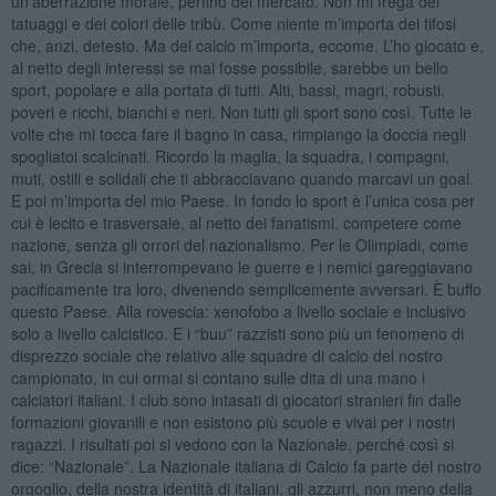
un’aberrazione morale, perfino del mercato. Non mi frega dei
tatuaggi e dei colori delle tribù. Come niente m’importa dei tifosi
che, anzi, detesto. Ma del calcio m’importa, eccome. L’ho giocato e,
al netto degli interessi se mai fosse possibile, sarebbe un bello
sport, popolare e alla portata di tutti. Alti, bassi, magri, robusti,
poveri e ricchi, bianchi e neri. Non tutti gli sport sono così. Tutte le
volte che mi tocca fare il bagno in casa, rimpiango la doccia negli
spogliatoi scalcinati. Ricordo la maglia, la squadra, i compagni,
muti, ostili e solidali che ti abbracciavano quando marcavi un goal.
E poi m’importa del mio Paese. In fondo lo sport è l’unica cosa per
cui è lecito e trasversale, al netto dei fanatismi, competere come
nazione, senza gli orrori del nazionalismo. Per le Olimpiadi, come
sai, in Grecia si interrompevano le guerre e i nemici gareggiavano
pacificamente tra loro, divenendo semplicemente avversari. È buffo
questo Paese. Alla rovescia: xenofobo a livello sociale e inclusivo
solo a livello calcistico. E i “buu” razzisti sono più un fenomeno di
disprezzo sociale che relativo alle squadre di calcio del nostro
campionato, in cui ormai si contano sulle dita di una mano i
calciatori italiani. I club sono intasati di giocatori stranieri fin dalle
formazioni giovanili e non esistono più scuole e vivai per i nostri
ragazzi. I risultati poi si vedono con la Nazionale, perché così si
dice: “Nazionale”. La Nazionale italiana di Calcio fa parte del nostro
orgoglio, della nostra identità di italiani, gli azzurri, non meno della