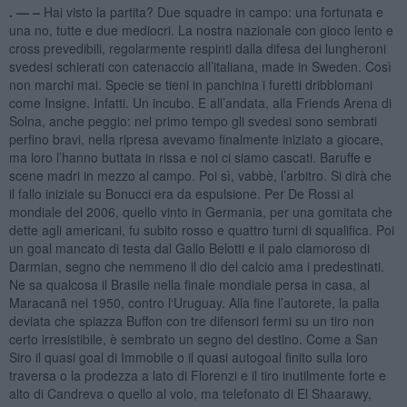
. —
–
Hai visto la partita? Due squadre in campo: una fortunata e
una no, tutte e due mediocri. La nostra nazionale con gioco lento e
cross prevedibili, regolarmente respinti dalla difesa dei lungheroni
svedesi schierati con catenaccio all’italiana, made in Sweden. Così
non marchi mai. Specie se tieni in panchina i furetti dribblomani
come Insigne. Infatti. Un incubo. E all’andata, alla Friends Arena di
Solna, anche peggio: nel primo tempo gli svedesi sono sembrati
perfino bravi, nella ripresa avevamo finalmente iniziato a giocare,
ma loro l’hanno buttata in rissa e noi ci siamo cascati. Baruffe e
scene madri in mezzo al campo. Poi sì, vabbè, l’arbitro. Si dirà che
il fallo iniziale su Bonucci era da espulsione. Per De Rossi al
mondiale del 2006, quello vinto in Germania, per una gomitata che
dette agli americani, fu subito rosso e quattro turni di squalifica. Poi
un goal mancato di testa dal Gallo Belotti e il palo clamoroso di
Darmian, segno che nemmeno il dio del calcio ama i predestinati.
Ne sa qualcosa il Brasile nella finale mondiale persa in casa, al
Maracanã nel 1950, contro l‘Uruguay. Alla fine l’autorete, la palla
deviata che spiazza Buffon con tre difensori fermi su un tiro non
certo irresistibile, è sembrato un segno del destino. Come a San
Siro il quasi goal di Immobile o il quasi autogoal finito sulla loro
traversa o la prodezza a lato di Florenzi e il tiro inutilmente forte e
alto di Candreva o quello al volo, ma telefonato di El Shaarawy,