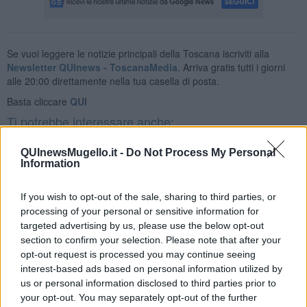
Se vuoi leggere le notizie principali della Toscana iscriviti alla
Newsletter QUInews - ToscanaMedia.
Arriva gratis tutti i giorni
alle 20:00 direttamente nella tua casella di posta.
Basta cliccare
QUI
Ti potrebbe interessare anche:
Articoli dal Blog “Pensieri della domenica” di Libero Venturi
QUInewsMugello.it -
Do Not Process My Personal
Information
​Agorà reloaded
Ultimo
​L’urlo e gli inglesi
If you wish to opt-out of the sale, sharing to third parties, or
Carrà
processing of your personal or sensitive information for
Può darsi
targeted advertising by us, please use the below opt-out
Europei
section to confirm your selection. Please note that after your
Acciaio
opt-out request is processed you may continue seeing
Il Presidente
interest-based ads based on personal information utilized by
​Il Giro
us or personal information disclosed to third parties prior to
Insopportabile
your opt-out. You may separately opt-out of the further
​Mentre