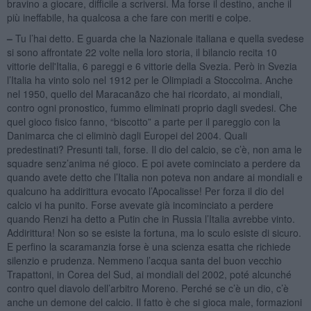
bravino a giocare, difficile a scriversi. Ma forse il destino, anche il
più ineffabile, ha qualcosa a che fare con meriti e colpe.
–
Tu l’hai detto. E guarda che la Nazionale italiana e quella svedese
si sono affrontate 22 volte nella loro storia, il bilancio recita 10
vittorie dell'Italia, 6 pareggi e 6 vittorie della Svezia. Però in Svezia
l’Italia ha vinto solo nel 1912 per le Olimpiadi a Stoccolma. Anche
nel 1950, quello del Maracanãzo che hai ricordato, ai mondiali,
contro ogni pronostico, fummo eliminati proprio dagli svedesi. Che
quel gioco fisico fanno, “biscotto” a parte per il pareggio con la
Danimarca che ci eliminò dagli Europei del 2004. Quali
predestinati? Presunti tali, forse. Il dio del calcio, se c’è, non ama le
squadre senz’anima né gioco. E poi avete cominciato a perdere da
quando avete detto che l’Italia non poteva non andare ai mondiali e
qualcuno ha addirittura evocato l’Apocalisse! Per forza il dio del
calcio vi ha punito. Forse avevate già incominciato a perdere
quando Renzi ha detto a Putin che in Russia l’Italia avrebbe vinto.
Addirittura! Non so se esiste la fortuna, ma lo sculo esiste di sicuro.
E perfino la scaramanzia forse è una scienza esatta che richiede
silenzio e prudenza. Nemmeno l’acqua santa del buon vecchio
Trapattoni, in Corea del Sud, ai mondiali del 2002, poté alcunché
contro quel diavolo dell’arbitro Moreno. Perché se c’è un dio, c’è
anche un demone del calcio. Il fatto è che si gioca male, formazioni