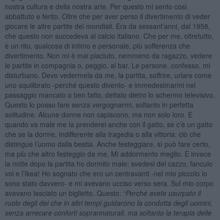
nostra cultura e della nostra arte. Per questo mi sento così
abbattuto e ferito. Oltre che per aver perso il divertimento di veder
giocare le altre partite dei mondiali. Era da sessant’anni, dal 1958,
che questo non succedeva al calcio italiano. Che per me, oltretutto,
è un rito, qualcosa di intimo e personale, più sofferenza che
divertimento. Non mi è mai piaciuto, nemmeno da ragazzo, vedere
le partite in compagnia o, peggio, al bar. Le persone, confesso, mi
disturbano. Devo vedermela da me, la partita, soffrire, urlare come
uno squilibrato -perché questo divento- e immedesimarmi nel
passaggio mancato o ben fatto, dettato dietro lo schermo televisivo.
Questo lo posso fare senza vergognarmi, soltanto in perfetta
solitudine. Alcune donne non capiscono, ma non solo loro. E
quando va male me la prenderei anche con il gatto, se c’è un gatto
che se la dorme, indifferente alla tragedia o alla vittoria: ciò che
distingue l’uomo dalla bestia. Anche festeggiare, sì può fare certo,
ma più che altro festeggio da me. Mi addormento meglio. E invece
la notte dopo la partita ho dormito male: svedesi del cazzo, fanculo
voi e l’Ikea! Ho sognato che ero un centravanti -nel mio piccolo lo
sono stato davvero- e mi avevano ucciso verso sera. Sul mio corpo
avevano lasciato un biglietto. Questo:
“Perch
é
avete usurpato il
ruolo degli dei che in altri tempi guidarono la condotta degli uomini,
senza arrecare conforti soprannaturali, ma soltanto la terapia delle