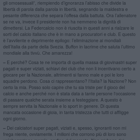
gli omosessuali”, riempiendo d’ignoranza l’abisso che divide la
libertà di parola dalla parola in libertà, segnando la maldestra e
pesante differenza che separa l’offesa dalla battuta. Ora l’allenatore
se ne va, invece il presidente non ha nemmeno la dignità di
dimettersi. La Federcalcio non è riuscita in questi anni a rialzare le
sorti del calcio italiano che è in mano a procuratori e club. E questo
è l’avvilente e deprimente epilogo: l’eliminazione ai mondiali
dell’Italia da parte della Svezia. Buffon in lacrime che saluta l’ultimo
mondiale alla tivvù. Che amarezza!
–
E perché? Cosa te ne importa di quella massa di giovinastri super
pagati e super viziati, schiavi dei club che non li incentivano certo a
giocare per la Nazionale, altrimenti si fanno male e poi le loro
squadre perdono. Cosa ci rappresentano? l'Italia? la Nazione? Non
certo la mia. Posso solo capire che tu sia triste per il gioco del
calcio e anche perché non è stata data a tante persone l'occasione
di passare qualche serata insieme a festeggiare. A questo è
sempre servita la Nazionale e lo sport in genere. Di questa
mancata occasione di gioia, in tanta tristezza che tutti ci affligge
ogni giorno.
–
Dei calciatori super pagati, viziati e, spesso, ignoranti non mi
frega niente, ovviamente. I milioni che corrono più di loro sono