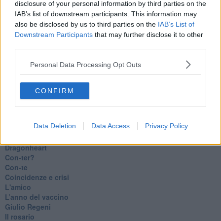
disclosure of your personal information by third parties on the
Luana
IAB’s list of downstream participants. This information may
​Ci vuole Fedez
also be disclosed by us to third parties on the
IAB’s List of
​Cronaca di un vaccino annunciato
Downstream Participants
that may further disclose it to other
​Liberazione
third parties.
Esternazioni
Vaxzevria
Personal Data Processing Opt Outs
Nazionali
​Ricorrenze e celebrazioni
Marte
CONFIRM
​Crapa pelada
​I soliti noti
Arie
Data Deletion
Data Access
Privacy Policy
​Vaccine Easing
No profit
Dragonheart
Con-ter?
​Con-te
Coincidenze e crisi
L'amico
​L’anno del vaccino
Giulio Regeni
​Il rosario