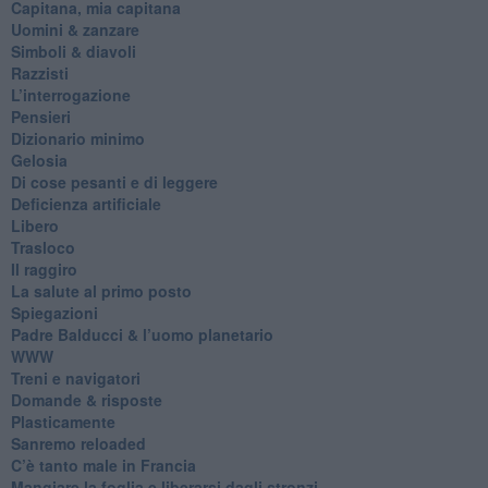
​Capitana, mia capitana
Uomini & zanzare
​Simboli & diavoli
Razzisti
​L’interrogazione
Pensieri
​Dizionario minimo
Gelosia
Di cose pesanti e di leggere
​Deficienza artificiale
Libero
Trasloco
Il raggiro
​La salute al primo posto
Spiegazioni
Padre Balducci & l’uomo planetario
WWW
​Treni e navigatori
​Domande & risposte
​Plasticamente
Sanremo reloaded
C’è tanto male in Francia
​Mangiare la foglia e liberarsi dagli stronzi