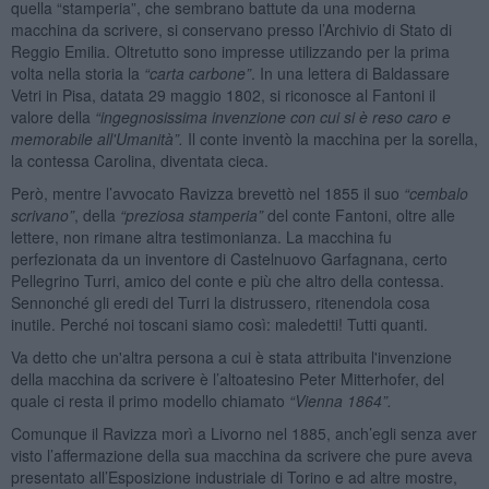
quella “stamperia”, che sembrano battute da una moderna
macchina da scrivere, si conservano presso l’Archivio di Stato di
Reggio Emilia. Oltretutto sono impresse utilizzando per la prima
volta nella storia la
“carta carbone”
. In una lettera di Baldassare
Vetri in Pisa, datata 29 maggio 1802, si riconosce al Fantoni il
valore della
“ingegnosissima invenzione con cui si è reso caro e
memorabile all'Umanità”.
Il conte inventò la macchina per la sorella,
la contessa Carolina, diventata cieca.
Però, mentre l’avvocato Ravizza brevettò nel 1855 il suo
“cembalo
scrivano”
, della
“preziosa
stamperia”
del conte Fantoni, oltre alle
lettere, non rimane altra testimonianza. La macchina fu
perfezionata da un inventore di Castelnuovo Garfagnana, certo
Pellegrino Turri, amico del conte e più che altro della contessa.
Sennonché gli eredi del Turri la distrussero, ritenendola cosa
inutile. Perché noi toscani siamo così: maledetti! Tutti quanti.
Va detto che un'altra persona a cui è stata attribuita l'invenzione
della macchina da scrivere è l’altoatesino Peter Mitterhofer, del
quale ci resta il primo modello chiamato
“Vienna 1864”.
Comunque il Ravizza morì a Livorno nel 1885, anch’egli senza aver
visto l’affermazione della sua macchina da scrivere che pure aveva
presentato all’Esposizione industriale di Torino e ad altre mostre,