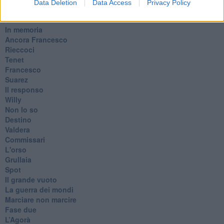
Data Deletion
Data Access
Privacy Policy
​Ancora Covid
​Biden!
In memoria
​Ancora Francesco
Rieccoci
Tenet
Francesco
Suarez
​Il responso
Willy
Non lo so
Destino
Valdera
Commissari
L'orso
Grullaia
Spot
​Il grande vuoto
​La guerra dei mondi
Marciare non marcire
Fase due
L’Agorà