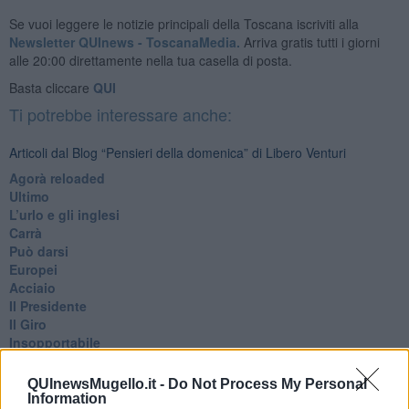
Se vuoi leggere le notizie principali della Toscana iscriviti alla
Newsletter QUInews - ToscanaMedia.
Arriva gratis tutti i giorni
alle 20:00 direttamente nella tua casella di posta.
Basta cliccare
QUI
Ti potrebbe interessare anche:
Articoli dal Blog “Pensieri della domenica” di Libero Venturi
​Agorà reloaded
Ultimo
​L’urlo e gli inglesi
Carrà
Può darsi
Europei
Acciaio
Il Presidente
​Il Giro
Insopportabile
​Mentre
Luana
QUInewsMugello.it -
Do Not Process My Personal
​Ci vuole Fedez
Information