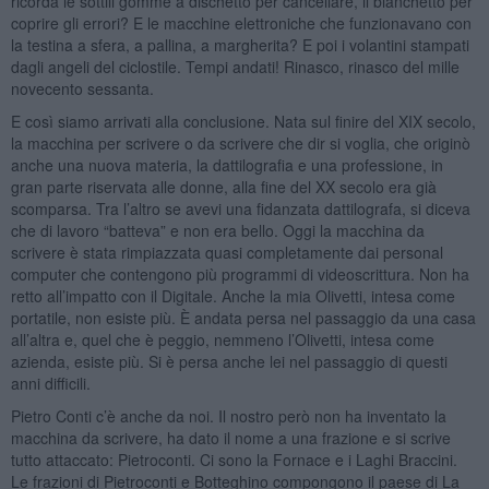
ricorda le sottili gomme a dischetto per cancellare, il bianchetto per
coprire gli errori? E le macchine elettroniche che funzionavano con
la testina a sfera, a pallina, a margherita? E poi i volantini stampati
dagli angeli del ciclostile. Tempi andati! Rinasco, rinasco del mille
novecento sessanta.
E così siamo arrivati alla conclusione. Nata sul finire del XIX secolo,
la macchina per scrivere o da scrivere che dir si voglia, che originò
anche una nuova materia, la dattilografia e una professione, in
gran parte riservata alle donne, alla fine del XX secolo era già
scomparsa. Tra l’altro se avevi una fidanzata dattilografa, si diceva
che di lavoro “batteva” e non era bello. Oggi la macchina da
scrivere è stata rimpiazzata quasi completamente dai personal
computer che contengono più programmi di videoscrittura. Non ha
retto all’impatto con il Digitale. Anche la mia Olivetti, intesa come
portatile, non esiste più. È andata persa nel passaggio da una casa
all’altra e, quel che è peggio, nemmeno l’Olivetti, intesa come
azienda, esiste più. Si è persa anche lei nel passaggio di questi
anni difficili.
Pietro Conti c’è anche da noi. Il nostro però non ha inventato la
macchina da scrivere, ha dato il nome a una frazione e si scrive
tutto attaccato: Pietroconti. Ci sono la Fornace e i Laghi Braccini.
Le frazioni di Pietroconti e Botteghino compongono il paese di La