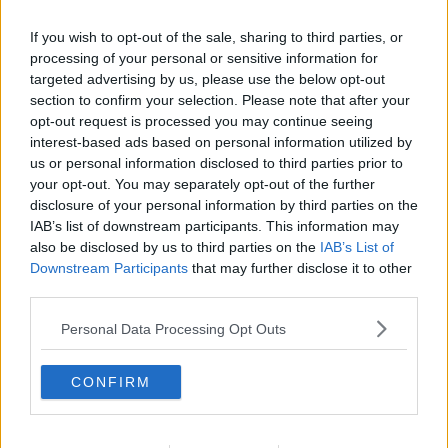
​Cronaca di un vaccino annunciato
​Liberazione
If you wish to opt-out of the sale, sharing to third parties, or
Esternazioni
processing of your personal or sensitive information for
Vaxzevria
targeted advertising by us, please use the below opt-out
Nazionali
section to confirm your selection. Please note that after your
​Ricorrenze e celebrazioni
opt-out request is processed you may continue seeing
Marte
interest-based ads based on personal information utilized by
​Crapa pelada
us or personal information disclosed to third parties prior to
​I soliti noti
your opt-out. You may separately opt-out of the further
Arie
​Vaccine Easing
disclosure of your personal information by third parties on the
No profit
IAB’s list of downstream participants. This information may
Dragonheart
also be disclosed by us to third parties on the
IAB’s List of
Con-ter?
Downstream Participants
that may further disclose it to other
​Con-te
third parties.
Coincidenze e crisi
L'amico
Personal Data Processing Opt Outs
​L’anno del vaccino
Giulio Regeni
CONFIRM
​Il rosario
Paolo Rossi
Maradona
Cronaca