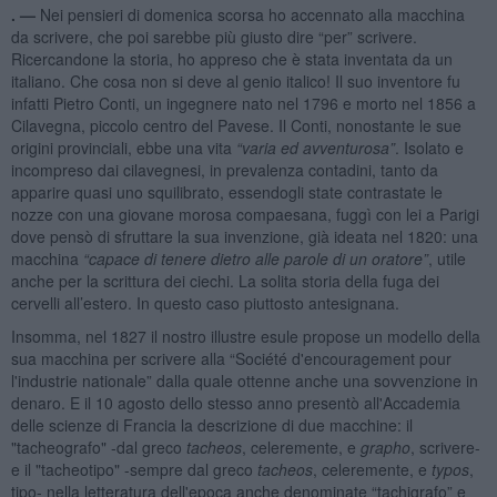
. —
Nei pensieri di domenica scorsa ho accennato alla macchina
da scrivere, che poi sarebbe più giusto dire “per” scrivere.
Ricercandone la storia, ho appreso che è stata inventata da un
italiano. Che cosa non si deve al genio italico! Il suo inventore fu
infatti Pietro Conti, un ingegnere nato nel 1796 e morto nel 1856 a
Cilavegna, piccolo centro del Pavese. Il Conti, nonostante le sue
origini provinciali, ebbe una vita
“varia ed avventurosa”
. Isolato e
incompreso dai cilavegnesi, in prevalenza contadini, tanto da
apparire quasi uno squilibrato, essendogli state contrastate le
nozze con una giovane morosa compaesana, fuggì con lei a Parigi
dove pensò di sfruttare la sua invenzione, già ideata nel 1820: una
macchina
“capace di tenere dietro alle parole di un oratore”
, utile
anche per la scrittura dei ciechi. La solita storia della fuga dei
cervelli all’estero. In questo caso piuttosto antesignana.
Insomma, nel 1827 il nostro illustre esule propose un modello della
sua macchina per scrivere alla “Société d'encouragement pour
l'industrie nationale” dalla quale ottenne anche una sovvenzione in
denaro. E il 10 agosto dello stesso anno presentò all'Accademia
delle scienze di Francia la descrizione di due macchine: il
"tacheografo" -dal greco
tacheos
, celeremente, e
grapho
, scrivere-
e il "tacheotipo" -sempre dal greco
tacheos
, celeremente, e
typos
,
tipo- nella letteratura dell'epoca anche denominate “tachigrafo” e