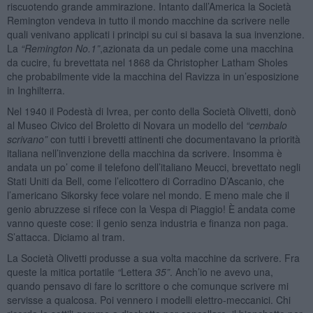
riscuotendo grande ammirazione. Intanto dall’America la Società
Remington vendeva in tutto il mondo macchine da scrivere nelle
quali venivano applicati i principi su cui si basava la sua invenzione.
La
“Remington No.1”
,azionata da un pedale come una macchina
da cucire, fu brevettata nel 1868 da Christopher Latham Sholes
che probabilmente vide la macchina del Ravizza in un’esposizione
in Inghilterra.
Nel 1940 il Podestà di Ivrea, per conto della Società Olivetti, donò
al Museo Civico del Broletto di Novara un modello del
“cembalo
scrivano”
con tutti i brevetti attinenti che documentavano la priorità
italiana nell’invenzione della macchina da scrivere. Insomma è
andata un po’ come il telefono dell’italiano Meucci, brevettato negli
Stati Uniti da Bell, come l’elicottero di Corradino D’Ascanio, che
l’americano Sikorsky fece volare nel mondo. E meno male che il
genio abruzzese si rifece con la Vespa di Piaggio! È andata come
vanno queste cose: il genio senza industria e finanza non paga.
S’attacca. Diciamo al tram.
La Società Olivetti produsse a sua volta macchine da scrivere. Fra
queste la mitica portatile
“
Lettera
35”
. Anch’io ne avevo una,
quando pensavo di fare lo scrittore o che comunque scrivere mi
servisse a qualcosa. Poi vennero i modelli elettro-meccanici. Chi