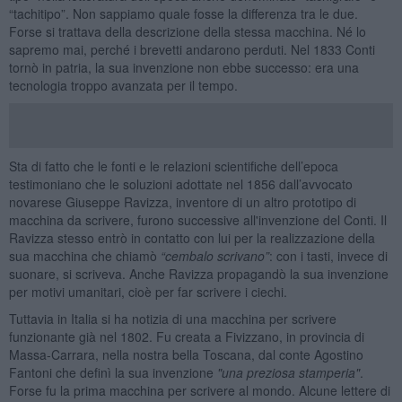
“tachitipo”. Non sappiamo quale fosse la differenza tra le due.
Forse si trattava della descrizione della stessa macchina. Né lo
sapremo mai, perché i brevetti andarono perduti. Nel 1833 Conti
tornò in patria, la sua invenzione non ebbe successo: era una
tecnologia troppo avanzata per il tempo.
Sta di fatto che le fonti e le relazioni scientifiche dell’epoca
testimoniano che le soluzioni adottate nel 1856 dall’avvocato
novarese Giuseppe Ravizza, inventore di un altro prototipo di
macchina da scrivere, furono successive all'invenzione del Conti. Il
Ravizza stesso entrò in contatto con lui per la realizzazione della
sua macchina che chiamò
“cembalo scrivano”
: con i tasti, invece di
suonare, si scriveva. Anche Ravizza propagandò la sua invenzione
per motivi umanitari, cioè per far scrivere i ciechi.
Tuttavia in Italia si ha notizia di una macchina per scrivere
funzionante già nel 1802. Fu creata a Fivizzano, in provincia di
Massa-Carrara, nella nostra bella Toscana, dal conte Agostino
Fantoni che definì la sua invenzione
"una preziosa stamperia"
.
Forse fu la prima macchina per scrivere al mondo. Alcune lettere di