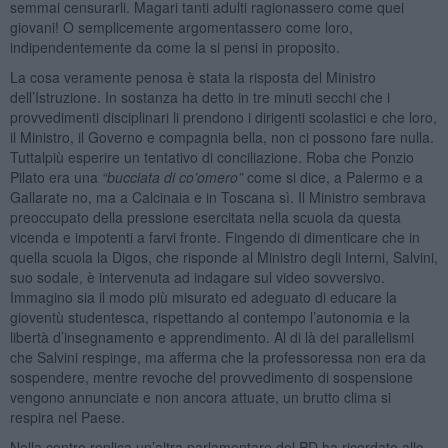
semmai censurarli. Magari tanti adulti ragionassero come quei
giovani! O semplicemente argomentassero come loro,
indipendentemente da come la si pensi in proposito.
La cosa veramente penosa è stata la risposta del Ministro
dell’Istruzione. In sostanza ha detto in tre minuti secchi che i
provvedimenti disciplinari li prendono i dirigenti scolastici e che loro,
il Ministro, il Governo e compagnia bella, non ci possono fare nulla.
Tuttalpiù esperire un tentativo di conciliazione. Roba che Ponzio
Pilato era una
“bucciata di co’omero”
come si dice, a Palermo e a
Gallarate no, ma a Calcinaia e in Toscana sì. Il Ministro sembrava
preoccupato della pressione esercitata nella scuola da questa
vicenda e impotenti a farvi fronte. Fingendo di dimenticare che in
quella scuola la Digos, che risponde al Ministro degli Interni, Salvini,
suo sodale, è intervenuta ad indagare sul video sovversivo.
Immagino sia il modo più misurato ed adeguato di educare la
gioventù studentesca, rispettando al contempo l’autonomia e la
libertà d’insegnamento e apprendimento. Al di là dei parallelismi
che Salvini respinge, ma afferma che la professoressa non era da
sospendere, mentre revoche del provvedimento di sospensione
vengono annunciate e non ancora attuate, un brutto clima si
respira nel Paese.
Nella contro replica un’altra parlamentare del PD ha ricordato allo