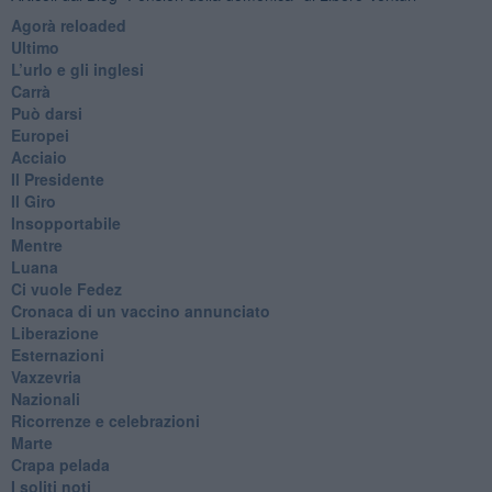
​Agorà reloaded
Ultimo
​L’urlo e gli inglesi
Carrà
Può darsi
Europei
Acciaio
Il Presidente
​Il Giro
Insopportabile
​Mentre
Luana
​Ci vuole Fedez
​Cronaca di un vaccino annunciato
​Liberazione
Esternazioni
Vaxzevria
Nazionali
​Ricorrenze e celebrazioni
Marte
​Crapa pelada
​I soliti noti