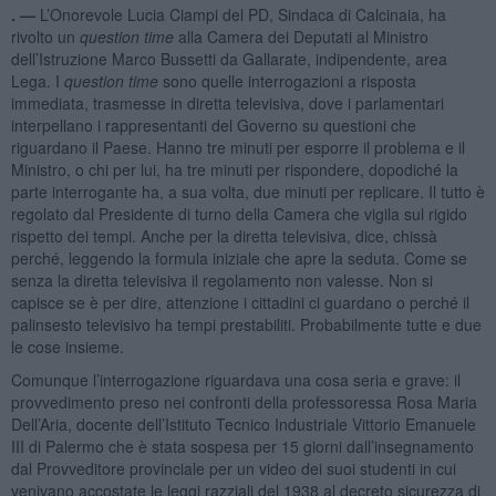
. —
L’Onorevole Lucia Ciampi del PD, Sindaca di Calcinaia, ha
rivolto un
question time
alla Camera dei Deputati al Ministro
dell’Istruzione Marco Bussetti da Gallarate, indipendente, area
Lega. I
question time
sono quelle interrogazioni a risposta
immediata, trasmesse in diretta televisiva, dove i parlamentari
interpellano i rappresentanti del Governo su questioni che
riguardano il Paese. Hanno tre minuti per esporre il problema e il
Ministro, o chi per lui, ha tre minuti per rispondere, dopodiché la
parte interrogante ha, a sua volta, due minuti per replicare. Il tutto è
regolato dal Presidente di turno della Camera che vigila sul rigido
rispetto dei tempi. Anche per la diretta televisiva, dice, chissà
perché, leggendo la formula iniziale che apre la seduta. Come se
senza la diretta televisiva il regolamento non valesse. Non si
capisce se è per dire, attenzione i cittadini ci guardano o perché il
palinsesto televisivo ha tempi prestabiliti. Probabilmente tutte e due
le cose insieme.
Comunque l’interrogazione riguardava una cosa seria e grave: il
provvedimento preso nei confronti della professoressa Rosa Maria
Dell’Aria, docente dell’Istituto Tecnico Industriale Vittorio Emanuele
III di Palermo che è stata sospesa per 15 giorni dall’insegnamento
dal Provveditore provinciale per un video dei suoi studenti in cui
venivano accostate le leggi razziali del 1938 al decreto sicurezza di