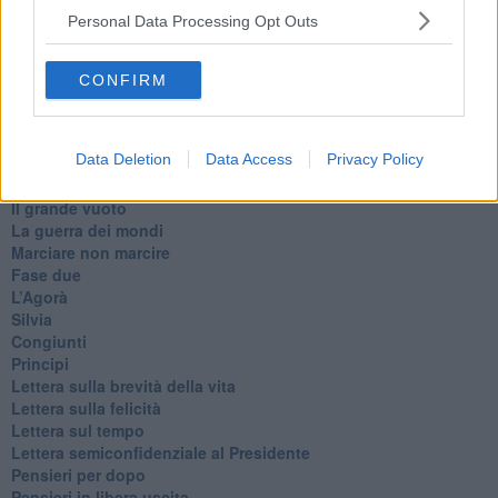
​Il responso
Personal Data Processing Opt Outs
Willy
Non lo so
Destino
CONFIRM
Valdera
Commissari
L'orso
Data Deletion
Data Access
Privacy Policy
Grullaia
Spot
​Il grande vuoto
​La guerra dei mondi
Marciare non marcire
Fase due
L’Agorà
Silvia
Congiunti
Principi
​Lettera sulla brevità della vita
​Lettera sulla felicità
​Lettera sul tempo
Lettera semiconfidenziale al Presidente
Pensieri per dopo
​Pensieri in libera uscita