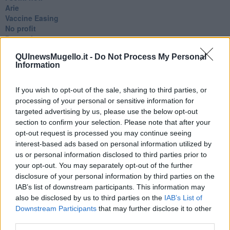
Arie
​Vaccine Easing
No profit
Dragonheart
Con-ter?
QUInewsMugello.it -
Do Not Process My Personal
​Con-te
Information
Coincidenze e crisi
L'amico
​L’anno del vaccino
If you wish to opt-out of the sale, sharing to third parties, or
Giulio Regeni
processing of your personal or sensitive information for
​Il rosario
targeted advertising by us, please use the below opt-out
Paolo Rossi
section to confirm your selection. Please note that after your
Maradona
opt-out request is processed you may continue seeing
Cronaca
interest-based ads based on personal information utilized by
​Ancora Covid
us or personal information disclosed to third parties prior to
​Biden!
your opt-out. You may separately opt-out of the further
In memoria
disclosure of your personal information by third parties on the
​Ancora Francesco
IAB’s list of downstream participants. This information may
Rieccoci
also be disclosed by us to third parties on the
IAB’s List of
Tenet
Downstream Participants
that may further disclose it to other
Francesco
third parties.
Suarez