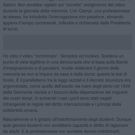
Salvini. Non avrebbe vigilato sul “corretto” svolgimento del video
durante la giornata della memoria. L’on Ciampi, una professoressa
lei stessa, ha introdotto l’interrogazione con passione, sforando
appena il tempo concessole, tollerata e richiamata dalla Presidente
di turno.
Ho visto il video “incriminato”. Semplice ed incisivo. Sostiene un
punto di vista legittimo in una democrazia che si basa sulla libertà
d’insegnamento e di pensiero. Inutile celebrare il giorno della
memoria se non si impara da essa e dalla storia: questa la tesi di
fondo. E il parallelismo tra le leggi razziali e il decreto sicurezza era
argomentato, come quello dell’esodo via mare degli ebrei nel 1939
dalla Germania nazista e i barconi della disperazione dei migranti
dei nostri tempi. In entrambi i casi i porti sono stati negati
infrangendo le regole del diritto internazionale e i principi della
solidarietà umana.
Naturalmente si è gridato all’indottrinamento degli studenti. Dunque
quei giovani studenti non avrebbero capacità e diritto di ragionare
da adulti. E la professoressa non avrebbe dovuto indottrinarli,