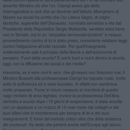
smarrito Ministro ciò che l’on. Ciampi aveva già detto
interrogandolo e cioè che un docente dell’Istituto Alberghiero di
Mestre sui social ha scritto che l’on Liliana Segre, di origini
ebraiche, superstite dell’Olocausto, nominata senatrice a vita dal
Presidente della Repubblica Sergio Mattarella, sarebbe stata bene
non in Senato, ma in un
“simpatico termovalorizzatore”
e nessun
provvedimento contro di lui è stato preso, nonostante esistano leggi
contro l’istigazione all’odio razziale. Per quell’insegnante
evidentemente vale il principio della libertà e dell’autonomia di
pensiero. Fuori della scuola? E cos’è fuori e cos’è dentro la scuola,
oggi, con la diffusione dei social e dei media?
Insomma, se è vero com’è vero, che gli esami non finiscono mai, il
Ministro Bussetti alla professoressa Ciampi ha risposto male, molto
sotto la sufficienza ed è stato bocciato. In effetti non sembrava
molto preparato. Forse in futuro nessuno si ricorderà di questo
vago ministro di area leghista. Invece la professoressa Dell’Aria,
rientrata a scuola dopo i 15 giorni di sospensione, è stata accolta
con un applauso e un mazzo di 15 rose rosse dai colleghi e dai
suoi allievi che si ricorderanno per sempre di lei e dei suoi
insegnamenti. E forse del metodo critico oltre che della sostanza
dei contenuti. Ha detto che parlerà anche dell’Europa agli alunni.