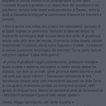
seguace di Aldous Huxley, fu un propugnatore di uno Stato
mondiale di pace e giustizia e un sostenitore del socialismo e del
pacifismo, nonché delle teorie evoluzionistiche di Darwin, entro le
quali si inquadra la lotta per la supremazia di specie tra marziani e
terrestri.
Il libro è anche una critica alla politica del colonialismo europeo. E
di quello inglese, in particolare. Secondo le idee del tempo, la
superiorità tecnologica degli europei dava loro diritto di governare
anche nelle altre aree del mondo. Il romanzo critica questa visione,
descrivendo l'invasione aliena come ingiusta e crudele, nonostante
la palese superiorità tecnologica dei marziani. Ce ne parla l'autore
nel primo capitolo “L’alba della guerra”:
«
E prima di giudicarli troppo pesantemente, dobbiamo ricordare
quale crudele e estrema distruzione la nostra stessa specie ha
imposto, non solo su animali, come gli ormai estinti bisonte e dodo,
ma sulle sue razze inferiori. I Tasmaniani nonostante le loro
sembianze umane, sono stati interamente spazzati via dalla Terra
in una guerra di sterminio portata da immigranti europei, nello
spazio di cinquant'anni. Siamo tali apostoli di pietà da lamentarci se
i Marziani ci portassero guerra nello stesso spirito?».
Giusto. Magari sorvolando, per carità di patria e