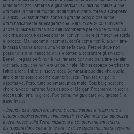
tanto terrorizzò l’America e gli americani. Qualcuno chiese a che
ora fosse la fine del mondo, addirittura si parlò, forse a sproposito,
di suicidi. Gli statunitensi sono un grande popolo che tende
drammaticamente all’esagerazione. Nel film del 2005 si avverte
anche qualche lontana eco dell’incombente pericolo terrorista. La
colonna sonora è ossessionante, con un rumore di macchine sordo
e ipnotico. Ma insomma insomma, com’è come non è, alla fin fine
la razza umana ancora una volta se la cava. Perché dove non
possono le armi riescono virus e batteri a sopraffare gli invasori.
Bene! Il regista però non è mai rimasto convinto della fine del film,
dichiarò, anzi, che non era un bel finale. Non si capisce perché: tra
l’altro anche il libro si risolve così. Semmai si può dire che quella
fine è tanto sorprendente quanto brusca. Tradisce un po’ le
aspettative. Però, tutto sommato, mica male. Spielberg sostiene
che è la voce narrante fuori campo di Morgan Freeman a renderla
accettabile, anzi migliore. Può darsi, ma giudicate voi, questa è la
frase finale:
«
Quando gli invasori arrivarono e cominciarono a respirare e a
nutrirsi, quegli organismi infinitesimali, che Dio nella sua saggezza
aveva messo sulla Terra, iniziarono a condannarli, annientarli,
distruggerli dopo che tutte le armi e gli stratagemmi umani avevano
fallito. Mediante il sacrificio di miliardi di vittime, l
’
uomo ha