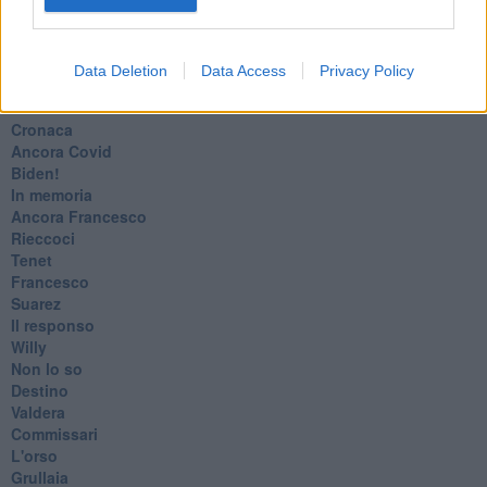
​L’anno del vaccino
Giulio Regeni
​Il rosario
Data Deletion
Data Access
Privacy Policy
Paolo Rossi
Maradona
Cronaca
​Ancora Covid
​Biden!
In memoria
​Ancora Francesco
Rieccoci
Tenet
Francesco
Suarez
​Il responso
Willy
Non lo so
Destino
Valdera
Commissari
L'orso
Grullaia