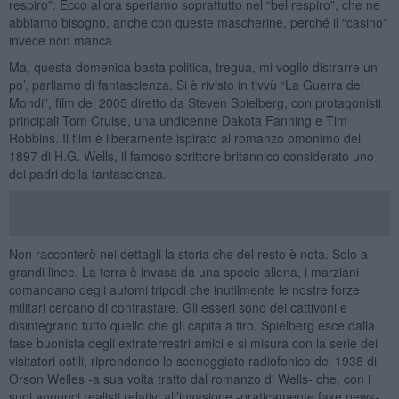
respiro”. Ecco allora speriamo soprattutto nel “bel respiro”, che ne
abbiamo bisogno, anche con queste mascherine, perché il “casino”
invece non manca.
Ma, questa domenica basta politica, tregua, mi voglio distrarre un
po’, parliamo di fantascienza. Si è rivisto in tivvù “La Guerra dei
Mondi”, film del 2005 diretto da Steven Spielberg, con protagonisti
principali Tom Cruise, una undicenne Dakota Fanning e Tim
Robbins. Il film è liberamente ispirato al romanzo omonimo del
1897 di H.G. Wells, il famoso scrittore britannico considerato uno
dei padri della fantascienza.
Non racconterò nei dettagli la storia che del resto è nota. Solo a
grandi linee. La terra è invasa da una specie aliena, i marziani
comandano degli automi tripodi che inutilmente le nostre forze
militari cercano di contrastare. Gli esseri sono dei cattivoni e
disintegrano tutto quello che gli capita a tiro. Spielberg esce dalla
fase buonista degli extraterrestri amici e si misura con la serie dei
visitatori ostili, riprendendo lo sceneggiato radiofonico del 1938 di
Orson Welles -a sua volta tratto dal romanzo di Wells- che, con i
suoi annunci realisti relativi all’invasione -praticamente fake news-