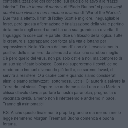
contestualizzazione del concetto, sul giudizio relativo alle “razze
inferiori”. Da
«è tempo di morire»
di “Blade Runner” si passa
«agli
uomini non vivono e non muoiono invano»
di “War of the Worlds”.
Due frasi a effetto. Il film di Ridley Scott è migliore, ineguagliabile
forse, però questa affermazione e finalizzazione della vita e perfino
della morte degli esseri umani ha una sua grandezza e verità. Il
linguaggio fa cose con le parole, dice un filosofo della logica. Tutte
le creature si aggrappano con forza alla vita e lottano per
sopravvivere. Nella “Guerra dei mondi” non c’è il rovesciamento
positivo dello straniero, da alieno ad amico -che sarebbe meglio-
c’è però quello del virus, non più solo ostile a noi, ma compreso di
un suo significato biologico. Così noi supereremo il covid, ce ne
renderemo immuni divenendo più forti e, se saremo invasi, ci
servirà a resistere. O a capire com’è quando siamo considerati
alieni e siamo schiavizzati, sottomessi, uccisi. Ci aiuterà a salvare la
Terra da noi stessi. Oppure, se andremo sulla Luna o su Marte o
chissà diavolo dove a portare la nostra paranoica, progredita e
vaccinata civiltà, almeno non li infetteremo e andremo in pace.
Tranne gli asintomatici.
P.S. Anche questo finale non è proprio granché e a me non me lo
legge nemmeno Morgan Freeman! Buona domenica e buona
fortuna.