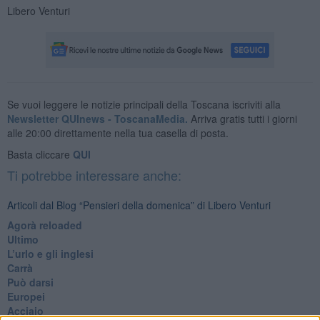
Libero Venturi
Se vuoi leggere le notizie principali della Toscana iscriviti alla
Newsletter QUInews - ToscanaMedia.
Arriva gratis tutti i giorni
alle 20:00 direttamente nella tua casella di posta.
Basta cliccare
QUI
Ti potrebbe interessare anche:
Articoli dal Blog “Pensieri della domenica” di Libero Venturi
​Agorà reloaded
Ultimo
​L’urlo e gli inglesi
Carrà
Può darsi
Europei
Acciaio