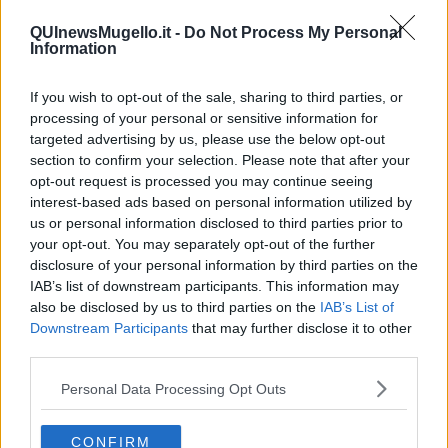
Il Presidente
​Il Giro
QUInewsMugello.it -
Do Not Process My Personal
Insopportabile
Information
​Mentre
Luana
If you wish to opt-out of the sale, sharing to third parties, or
​Ci vuole Fedez
processing of your personal or sensitive information for
​Cronaca di un vaccino annunciato
targeted advertising by us, please use the below opt-out
​Liberazione
section to confirm your selection. Please note that after your
Esternazioni
opt-out request is processed you may continue seeing
Vaxzevria
interest-based ads based on personal information utilized by
Nazionali
us or personal information disclosed to third parties prior to
​Ricorrenze e celebrazioni
your opt-out. You may separately opt-out of the further
Marte
​Crapa pelada
disclosure of your personal information by third parties on the
​I soliti noti
IAB’s list of downstream participants. This information may
Arie
also be disclosed by us to third parties on the
IAB’s List of
​Vaccine Easing
Downstream Participants
that may further disclose it to other
No profit
third parties.
Dragonheart
Con-ter?
Personal Data Processing Opt Outs
​Con-te
Coincidenze e crisi
CONFIRM
L'amico