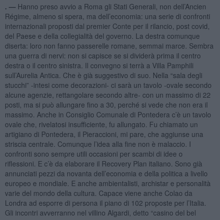
. —
Hanno preso avvio a Roma gli Stati Generali, non dell’Ancien
Régime, almeno si spera, ma dell’economia: una serie di confronti
internazionali proposti dal premier Conte per il rilancio, post covid,
del Paese e della collegialità del governo. La destra comunque
diserta: loro non fanno passerelle romane, semmai marce. Sembra
una guerra di nervi: non si capisce se si dividerà prima il centro
destra o il centro sinistra. Il convegno si terrà a Villa Pamphili
sull’Aurelia Antica. Che è già suggestivo di suo. Nella “sala degli
stucchi” -intesi come decorazioni- ci sarà un tavolo -ovale secondo
alcune agenzie, rettangolare secondo altre- con un massimo di 22
posti, ma si può allungare fino a 30, perché si vede che non era il
massimo. Anche in Consiglio Comunale di Pontedera c’è un tavolo
ovale che, rivelatosi insufficiente, fu allungato. Fu chiamato un
artigiano di Pontedera, il Pieraccioni, mi pare, che aggiunse una
striscia centrale. Comunque l’idea alla fine non è malaccio. I
confronti sono sempre utili occasioni per scambi di idee o
riflessioni. E c’è da elaborare il Recovery Plan italiano. Sono già
annunciati pezzi da novanta dell’economia e della politica a livello
europeo e mondiale. E anche ambientalisti, archistar e personalità
varie del mondo della cultura. Capace viene anche Colao da
Londra ad esporre di persona il piano di 102 proposte per l’Italia.
Gli incontri avverranno nel villino Algardi, detto “casino del bel