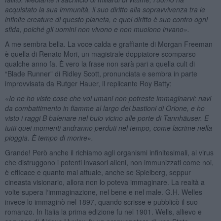
acquistato la sua immunità, il suo diritto alla sopravvivenza tra le
infinite creature di questo pianeta, e quel diritto è suo contro ogni
sfida, poich
é
gli uomini non vivono e non muoiono invano».
A me sembra bella. La voce calda e graffiante di Morgan Freeman
è quella di Renato Mori, un magistrale doppiatore scomparso
qualche anno fa. È vero la frase non sarà pari a quella cult di
“Blade Runner” di Ridley Scott, pronunciata e sembra in parte
improvvisata da Rutger Hauer, il replicante Roy Batty:
«Io ne ho viste cose che voi umani non potreste immaginarvi: navi
da combattimento in fiamme al largo dei bastioni di Orione, e ho
visto i raggi B balenare nel buio vicino alle porte di Tannhäuser. E
tutti quei momenti andranno perduti nel tempo, come lacrime nella
pioggia. È tempo di morire».
Grande! Però anche il richiamo agli organismi infinitesimali, ai virus
che distruggono i potenti invasori alieni, non immunizzati come noi,
è efficace e quanto mai attuale, anche se Spielberg, seppur
cineasta visionario, allora non lo poteva immaginare. La realtà a
volte supera l‘immaginazione, nel bene e nel male. G.H. Welles
invece lo immaginò nel 1897, quando scrisse e pubblicò il suo
romanzo. In Italia la prima edizione fu nel 1901. Wells, allievo e