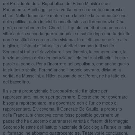
del Presidente della Repubblica, del Primo Ministro e del
Parlamento. Ruoli oggi, per la verità, non so quanto compresi e
chiari. Nelle democrazie mature, con la crisi e la frammentazione
della politica, entra in crisi il concetto stesso di democrazia. Che
però, come ebbe a dire Churchill, il quale contribuì non poco alla
vittoria della seconda guerra mondiale e subito dopo non fu rieletto,
non è sostituibile con un altro sistema. In effetti non ne esiste altro
migliore, i sistemi dittatoriali o autoritari facendo tutti schifo.
Semmai si tratta di riavvicinare il sentimento, la comprensione, la
funzione stessa della democrazia agli elettori e ai cittadini, in altre
parole al popolo. Pena l’incorrere nel populismo, che anche quello
fa piuttosto schifo. Perché anche il popolo sovrano, diciamo la
verità, da Mussolini, a Hitler, passando per Peron, ne ha fatte più
del baccellino.
Il sistema proporzionale è probabilmente il migliore per
rappresentare, ma non per governare. E certo che per governare
bisogna rappresentare, ma governare non è l’unico modo di
rappresentare. E viceversa. Il Generale De Gaulle, a proposito
della Francia, si chiedeva come fosse possibile governare un
paese che ha duecento quarantasei varietà differenti di formaggio.
Secondo le stime dell’Istituto Nazionale di Sociologia Rurale in Italia
di formaggi ne abbiamo quattrocento tre. Tirate voi le conclusioni.