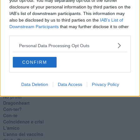
your opt-out. You may separately opt-out of the further
Insopportabile
disclosure of your personal information by third parties on the
​Mentre
IAB’s list of downstream participants. This information may
Luana
also be disclosed by us to third parties on the
IAB’s List of
​Ci vuole Fedez
Downstream Participants
that may further disclose it to other
​Cronaca di un vaccino annunciato
third parties.
​Liberazione
Esternazioni
Personal Data Processing Opt Outs
Vaxzevria
Nazionali
​Ricorrenze e celebrazioni
CONFIRM
Marte
​Crapa pelada
​I soliti noti
Arie
Data Deletion
Data Access
Privacy Policy
​Vaccine Easing
No profit
Dragonheart
Con-ter?
​Con-te
Coincidenze e crisi
L'amico
​L’anno del vaccino