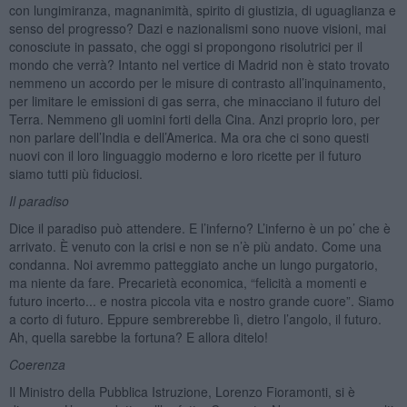
con lungimiranza, magnanimità, spirito di giustizia, di uguaglianza e
senso del progresso? Dazi e nazionalismi sono nuove visioni, mai
conosciute in passato, che oggi si propongono risolutrici per il
mondo che verrà? Intanto nel vertice di Madrid non è stato trovato
nemmeno un accordo per le misure di contrasto all’inquinamento,
per limitare le emissioni di gas serra, che minacciano il futuro del
Terra. Nemmeno gli uomini forti della Cina. Anzi proprio loro, per
non parlare dell’India e dell’America. Ma ora che ci sono questi
nuovi con il loro linguaggio moderno e loro ricette per il futuro
siamo tutti più fiduciosi.
Il paradiso
Dice il paradiso può attendere. E l’inferno? L’inferno è un po’ che è
arrivato. È venuto con la crisi e non se n’è più andato. Come una
condanna. Noi avremmo patteggiato anche un lungo purgatorio,
ma niente da fare. Precarietà economica, “felicità a momenti e
futuro incerto... e nostra piccola vita e nostro grande cuore”. Siamo
a corto di futuro. Eppure sembrerebbe lì, dietro l’angolo, il futuro.
Ah, quella sarebbe la fortuna? E allora ditelo!
Coerenza
Il Ministro della Pubblica Istruzione, Lorenzo Fioramonti, si è