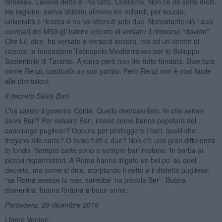
dimesso. L’aveva detto e l’ha fatto. Coerente. Non ce ne sono molti.
Ha ragione: aveva chiesto almeno tre miliardi, per scuola,
università e ricerca e ne ha ottenuti solo due. Nonostante ciò i suoi
compari del M5S gli hanno chiesto di versare il rimborso “dovuto”.
Che lui, dice, ha versato e verserà ancora, ma ad un centro di
ricerca: la fondazione Tecnopolo Mediterraneo per lo Sviluppo
Sostenibile di Taranto. Ancora però non del tutto fondata. Dice farà
come Renzi, costituirà un suo partito. Però Renzi non è così facile
alle dimissioni.
Il decreto Salva-Bari
L’ha varato il governo Conte. Quello demostellato. In che senso
salva Bari? Per salvare Bari, intesa come banca popolare del
capoluogo pugliese? Oppure per proteggere i bari, quelli che
fregano alle carte? O forse tutti e due? Non c’è una gran differenza
in fondo. Sempre carte sono e sempre bari restano. In barba ai
piccoli risparmiatori. A Roma hanno litigato un bel po’ su quel
decreto, ma come si dice, storpiando il detto e il dialetto pugliese:
“se Roma avesse lu mer, sarebbe ‘na piccola Ber”. Buona
domenica, buona fortuna e buon anno.
Pontedera, 29 dicembre 2019
Libero Venturi