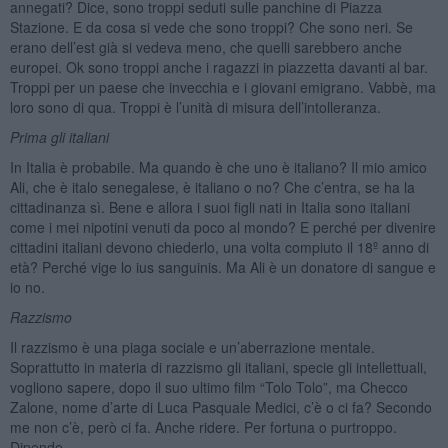
annegati? Dice, sono troppi seduti sulle panchine di Piazza
Stazione. E da cosa si vede che sono troppi? Che sono neri. Se
erano dell’est già si vedeva meno, che quelli sarebbero anche
europei. Ok sono troppi anche i ragazzi in piazzetta davanti al bar.
Troppi per un paese che invecchia e i giovani emigrano. Vabbè, ma
loro sono di qua. Troppi è l’unità di misura dell’intolleranza.
Prima gli italiani
In Italia è probabile. Ma quando è che uno è italiano? Il mio amico
Ali, che è italo senegalese, è italiano o no? Che c’entra, se ha la
cittadinanza sì. Bene e allora i suoi figli nati in Italia sono italiani
come i mei nipotini venuti da poco al mondo? E perché per divenire
cittadini italiani devono chiederlo, una volta compiuto il 18º anno di
età? Perché vige lo ius sanguinis. Ma Ali è un donatore di sangue e
io no.
Razzismo
Il razzismo è una piaga sociale e un’aberrazione mentale.
Soprattutto in materia di razzismo gli italiani, specie gli intellettuali,
vogliono sapere, dopo il suo ultimo film “Tolo Tolo”, ma Checco
Zalone, nome d’arte di Luca Pasquale Medici, c’è o ci fa? Secondo
me non c’è, però ci fa. Anche ridere. Per fortuna o purtroppo.
Dipende.