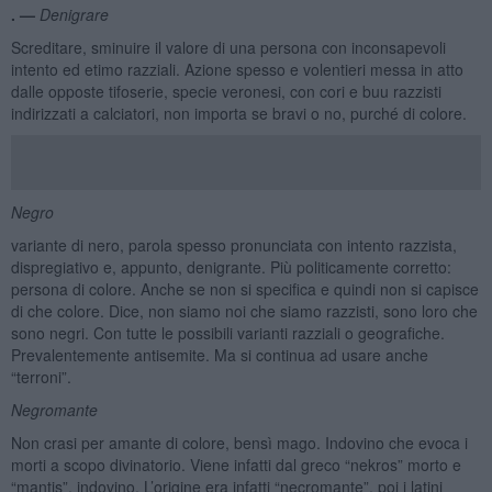
. —
Denigrare
Screditare, sminuire il valore di una persona con inconsapevoli
intento ed etimo razziali. Azione spesso e volentieri messa in atto
dalle opposte tifoserie, specie veronesi, con cori e buu razzisti
indirizzati a calciatori, non importa se bravi o no, purché di colore.
Negro
variante di nero, parola spesso pronunciata con intento razzista,
dispregiativo e, appunto, denigrante. Più politicamente corretto:
persona di colore. Anche se non si specifica e quindi non si capisce
di che colore. Dice, non siamo noi che siamo razzisti, sono loro che
sono negri. Con tutte le possibili varianti razziali o geografiche.
Prevalentemente antisemite. Ma si continua ad usare anche
“terroni”.
Negromante
Non crasi per amante di colore, bensì mago. Indovino che evoca i
morti a scopo divinatorio. Viene infatti dal greco “nekros” morto e
“mantis”, indovino. L’origine era infatti “necromante”, poi i latini