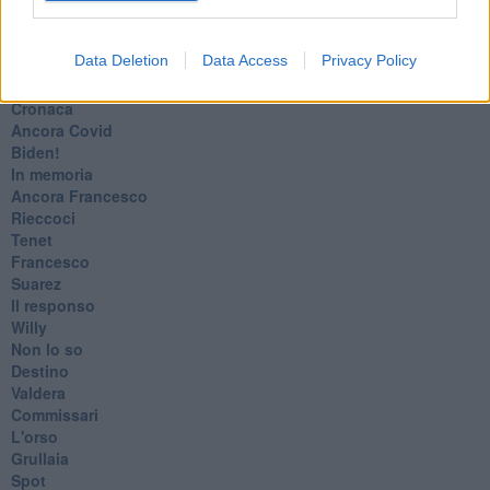
Giulio Regeni
​Il rosario
Data Deletion
Data Access
Privacy Policy
Paolo Rossi
Maradona
Cronaca
​Ancora Covid
​Biden!
In memoria
​Ancora Francesco
Rieccoci
Tenet
Francesco
Suarez
​Il responso
Willy
Non lo so
Destino
Valdera
Commissari
L'orso
Grullaia
Spot