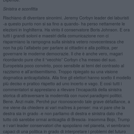
Sinistra e sconfitta
Rischiano di diventare sinonimi. Jeremy Corbyn leader dei laburisti
-a questo punto non si sa fino a quando- ha perso nettamente le
elezioni in Inghilterra. Ha vinto il conservatore Boris Johnson. E ora
tutti i grandi soloni e maestri della comunicazione non ci
risparmiano la rampogna sulla sinistra vetero novecentesca che
non ha più l’alfabeto per parlare ai cittadini e alla politica, per
governare le moderne democrazie. Il che è anche vero, magari
ricordando pure che il “vecchio” Corbyn c’ha messo del suo.
Europeista poco convinto, poco sensibile ai temi del contrasto al
razzismo e all’antisemitismo. Troppo ripiegato su una visione
dogmatica anticapitalista. Alla fine gli elettori hanno scelto il modello
più deciso e pratico rispetto ad uno incerto e vago. E così tutti i
commentatori si apprestano a rilevare l’incapacità della sinistra
storica di attraversare la modernità con nuovi paradigmi politici.
Bene. Anzi male. Perché pur riconoscendo tale grave défaillance, a
me viene da chiedere ai vari maîtres à penser: ma vi pare che la
destra sia in grado -e non parliamo di destra e sinistra dato che
tutto ciò sarebbe ormai anticaglia di Brescia- insomma Bojo, Trump
e i vari leader conservatori che spopolano nel pianeta, vi sembrano
capaci di una politica in grado di interpretare i problemi del futuro