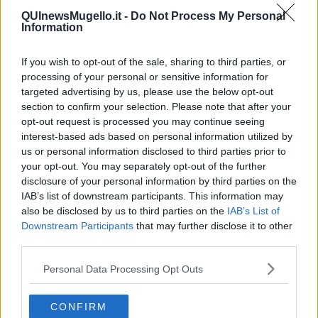
​Il Giro
QUInewsMugello.it -
Do Not Process My Personal
Insopportabile
Information
​Mentre
Luana
​Ci vuole Fedez
If you wish to opt-out of the sale, sharing to third parties, or
​Cronaca di un vaccino annunciato
processing of your personal or sensitive information for
​Liberazione
targeted advertising by us, please use the below opt-out
Esternazioni
section to confirm your selection. Please note that after your
Vaxzevria
opt-out request is processed you may continue seeing
Nazionali
interest-based ads based on personal information utilized by
​Ricorrenze e celebrazioni
us or personal information disclosed to third parties prior to
Marte
your opt-out. You may separately opt-out of the further
​Crapa pelada
disclosure of your personal information by third parties on the
​I soliti noti
IAB’s list of downstream participants. This information may
Arie
also be disclosed by us to third parties on the
IAB’s List of
​Vaccine Easing
Downstream Participants
that may further disclose it to other
No profit
third parties.
Dragonheart
Con-ter?
Personal Data Processing Opt Outs
​Con-te
Coincidenze e crisi
L'amico
CONFIRM
​L’anno del vaccino