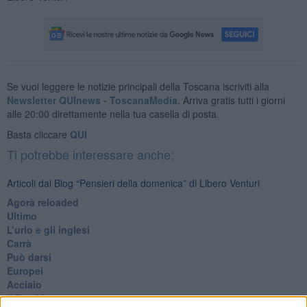
Se vuoi leggere le notizie principali della Toscana iscriviti alla
Newsletter QUInews - ToscanaMedia.
Arriva gratis tutti i giorni
alle 20:00 direttamente nella tua casella di posta.
Basta cliccare
QUI
Ti potrebbe interessare anche:
Articoli dal Blog “Pensieri della domenica” di Libero Venturi
​Agorà reloaded
Ultimo
​L’urlo e gli inglesi
Carrà
Può darsi
Europei
Acciaio
Il Presidente