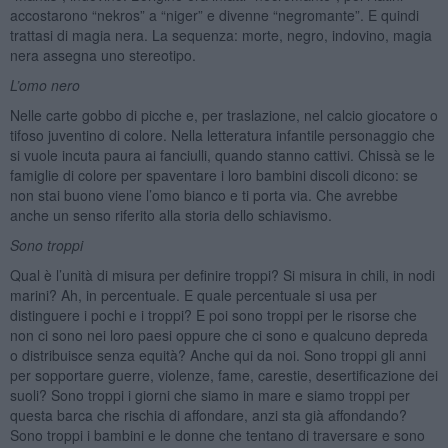
accostarono “nekros” a “niger” e divenne “negromante”. E quindi
trattasi di magia nera. La sequenza: morte, negro, indovino, magia
nera assegna uno stereotipo.
L’omo
nero
Nelle carte gobbo di picche e, per traslazione, nel calcio giocatore o
tifoso juventino di colore. Nella letteratura infantile personaggio che
si vuole incuta paura ai fanciulli, quando stanno cattivi. Chissà se le
famiglie di colore per spaventare i loro bambini discoli dicono: se
non stai buono viene l’omo bianco e ti porta via. Che avrebbe
anche un senso riferito alla storia dello schiavismo.
Sono troppi
Qual è l’unità di misura per definire troppi? Si misura in chili, in nodi
marini? Ah, in percentuale. E quale percentuale si usa per
distinguere i pochi e i troppi? E poi sono troppi per le risorse che
non ci sono nei loro paesi oppure che ci sono e qualcuno depreda
o distribuisce senza equità? Anche qui da noi. Sono troppi gli anni
per sopportare guerre, violenze, fame, carestie, desertificazione dei
suoli? Sono troppi i giorni che siamo in mare e siamo troppi per
questa barca che rischia di affondare, anzi sta già affondando?
Sono troppi i bambini e le donne che tentano di traversare e sono