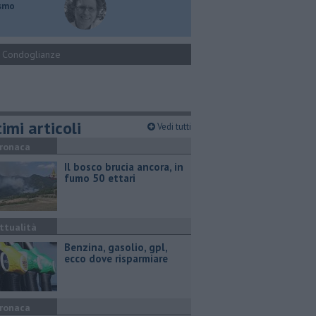
ismo
Condoglianze
imi articoli
Vedi tutti
ronaca
Il bosco brucia ancora, in
fumo 50 ettari
ttualità
​Benzina, gasolio, gpl,
ecco dove risparmiare
ronaca