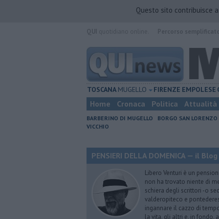
Questo sito contribuisce 
QUI
quotidiano online.
Percorso semplificat
TOSCANA
MUGELLO
FIRENZE
EMPOLESE
Home
Cronaca
Politica
Attualità
BARBERINO DI MUGELLO
BORGO SAN LORENZO
VICCHIO
PENSIERI DELLA DOMENICA — il Blog 
Libero Venturi è un pension
non ha trovato niente di meg
schiera degli scrittori -o se
valderopiteco e pontederes
ingannare il cazzo di temp
la vita, gli altri e, in fondo