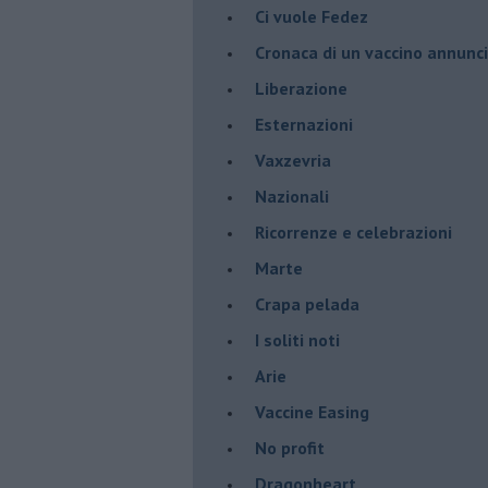
​Ci vuole Fedez
​Cronaca di un vaccino annunc
​Liberazione
Esternazioni
Vaxzevria
Nazionali
​Ricorrenze e celebrazioni
Marte
​Crapa pelada
​I soliti noti
Arie
​Vaccine Easing
No profit
Dragonheart