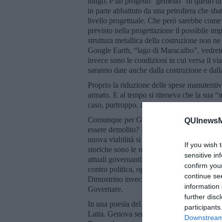
lungo, è un progetto “gemello” di quello di 
in parte abbattuto da una petroliera che sb
livello progettuale. Che però sarebbe come 
previsto nella progettazione il possibile i
struttura metallica della costruzione non n
Google Earth, “lago di Maracaibo”, vedrete
invece sono le condizioni in cui versa il v
saranno date anche dalla costruzione e dal
Proprio la riduzione delle spese manutentiv
armato. E al tempo si riteneva che la sua 
caso, purtroppo, anche in prossimità della 
Comunque per Genova vogliamo sapere cosa 
QUInewsMu
essere demolito? Possono essere salvati i pa
nuova viabilità si pensa di realizzare senz
If you wish 
storiche sono le responsabilità dei ritardi e
sensitive in
attuali governanti la smettano di scagliare 
confirm you
contro politica, opere e progresso in nome 
continue se
Dimostrino invece ciò che una classe dirigen
information 
Governare.
further disc
In una poesia del ‘56, “Litanìa”, Giorgio C
participants
Latta. Genova sempre umana, presente, part
Downstream 