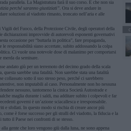
rada parallela. La Magistratura farà il suo corso. E che non sia
tizia perch
é
saranno giustiziati”
. Ora si deve andare in
are soluzioni al viadotto rimasto, troncato nell’aria e alle
ei Vigili del Fuoco, della Protezione Civile, degli operatori della
C
le dichiarazioni improvvide di autorevoli esponenti governativi
ta occasione per “buttarla in politica”, fare propaganda,
 le responsabilità siano accertate, subito addossando la colpa
 politica. Ci vuole una notevole dose di malanimo per comportarsi
re merda da seminare.
Fosse andato giù per un terremoto del decimo grado della scala
, questa sarebbe una fatalità. Non sarebbe stata una fatalità
se collassato sotto il suo stesso peso, perché ci sarebbero
utentive, non imputabili al caso. Personalmente non ho nessuna
difendere nessuno, tantomeno la cinica Società Autostrade e
lche maglia durante i saldi, ma additare subito i colpevoli e far
recedenti governi è un’azione sciacallesca e irresponsabile.
iti e sfollati. In questo modo si rischia di creare ancor più
, come è forse successo per gli stralli del viadotto, la fiducia e la
 tutto il Paese nei confronti di se stesso.
e alla gente che loro vengono giù dalla luna, ne sono appena