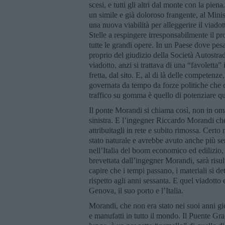
scesi, e tutti gli altri dal monte con la pien
un simile e già doloroso frangente, al Mini
una nuova viabilità per alleggerire il viado
Stelle a respingere irresponsabilmente il pr
tutte le grandi opere. In un Paese dove pesano 
proprio del giudizio della Società Autostra
viadotto, anzi si trattava di una “favoletta” 
fretta, dal sito. E, al di là delle competenz
governata da tempo da forze politiche che 
traffico su gomma è quello di potenziare qu
Il ponte Morandi si chiama così, non in oma
sinistra. E l’ingegner Riccardo Morandi che
attribuitagli in rete e subito rimossa. Certo n
stato naturale e avrebbe avuto anche più s
nell’Italia del boom economico ed edilizio
brevettata dall’ingegner Morandi, sarà risul
capire che i tempi passano, i materiali si d
rispetto agli anni sessanta. E quel viadotto
Genova, il suo porto e l’Italia.
Morandi, che non era stato nei suoi anni g
e manufatti in tutto il mondo. Il Puente G