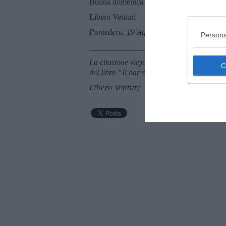
Buona domenica e buona fortuna.
Libero Venturi
Pontedera, 19 Agosto 2018
Persona
_______________________
La citazione virgolettata e in corsivo nel t
del libro “Il bar sotto il mare” di Stefano 
Libero Venturi