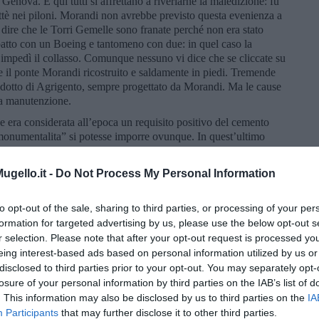
Genova. E qui tutti si affrettano a riverlarne la maledizione: fu
attè nei piloni. Morandi non avrebbe previsto questa evenienza a
dire che le Torri Gemelle sono franate perché non era stato
mpatto con un Boeing e tantomeno con due: in quel caso la
e impedì il collasso. Comunque nessuno vi dice che se cliccate su
 il ponte Morandi ricostruito e saldamente in piedi. Tremende
iadotto di Agrigento, sempre progettato da Morandi. Ma le cause
la manutenzione.
e era considerata all’epoca un requisito positivo del cemento
“monumentalita” si potesse imporre ovunque. In quest’ultimo
Valle dei Templi.
si farà del vecchio viadotto: può essere ricostruito o deve
gello.it -
Do Not Process My Personal Information
lazzi sottostanti? Che soluzione per i seicento sfollati? E quale
a far passare mezza Italia dai Caruggi genovesi? Diffuse e
to opt-out of the sale, sharing to third parties, or processing of your per
 nessuno può sfuggire agli accertamenti e ai giudizi, ma i nostri
formation for targeted advertising by us, please use the below opt-out s
anatemi, sentenze e grida. Di allestire gogne, alimentando ostilità
r selection. Please note that after your opt-out request is processed y
di un antipotere a cui ora, per ruolo, non appartengono più.
eing interest-based ads based on personal information utilized by us or
te deve saper fare, nella buona o nella cattiva sorte.
disclosed to third parties prior to your opt-out. You may separately opt-
losure of your personal information by third parties on the IAB’s list of
aproni descriveva Genova che si riscatta. Tettoia. Azzurro.
. This information may also be disclosed by us to third parties on the
IA
igiana. E così mi piace pensare, dobbiamo pensare, che sarà.
Participants
that may further disclose it to other third parties.