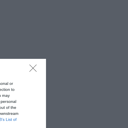
sonal or
ection to
ou may
 personal
out of the
 downstream
B’s List of