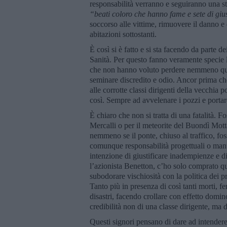
responsabilità verranno e seguiranno una st
“beati coloro che hanno fame e sete di gius
soccorso alle vittime, rimuovere il danno e d
abitazioni sottostanti.
È così si è fatto e si sta facendo da parte d
Sanità. Per questo fanno veramente specie 
che non hanno voluto perdere nemmeno ques
seminare discredito e odio. Ancor prima che
alle corrotte classi dirigenti della vecchia
così. Sempre ad avvelenare i pozzi e porta
È chiaro che non si tratta di una fatalità. 
Mercalli o per il meteorite del Buondì Motta
nemmeno se il ponte, chiuso al traffico, fos
comunque responsabilità progettuali o man
intenzione di giustificare inadempienze e 
l’azionista Benetton, c’ho solo comprato qua
subodorare vischiosità con la politica dei p
Tanto più in presenza di così tanti morti, fer
disastri, facendo crollare con effetto domino
credibilità non di una classe dirigente, ma di
Questi signori pensano di dare ad intender