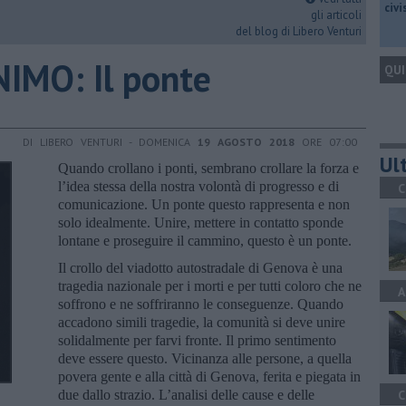
civ
gli articoli
del blog di Libero Venturi
IMO: Il ponte
QUI
DI LIBERO VENTURI - DOMENICA
19 AGOSTO 2018
ORE 07:00
Ult
Quando crollano i ponti, sembrano crollare la forza e
l’idea stessa della nostra volontà di progresso e di
C
comunicazione. Un ponte questo rappresenta e non
solo idealmente. Unire, mettere in contatto sponde
lontane e proseguire il cammino, questo è un ponte.
Il crollo del viadotto autostradale di Genova è una
tragedia nazionale per i morti e per tutti coloro che ne
A
soffrono e ne soffriranno le conseguenze. Quando
accadono simili tragedie, la comunità si deve unire
solidalmente per farvi fronte. Il primo sentimento
deve essere questo. Vicinanza alle persone, a quella
povera gente e alla città di Genova, ferita e piegata in
due dallo strazio. L’analisi delle cause e delle
C