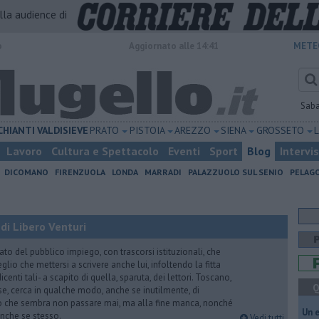
alla audience di
o
Aggiornato alle 14:41
METE
Sab
CHIANTI
VALDISIEVE
PRATO
PISTOIA
AREZZO
SIENA
GROSSETO
Lavoro
Cultura e Spettacolo
Eventi
Sport
Blog
Intervi
DICOMANO
FIRENZUOLA
LONDA
MARRADI
PALAZZUOLO SUL SENIO
PELAG
di Libero Venturi
ato del pubblico impiego, con trascorsi istituzionali, che
lio che mettersi a scrivere anche lui, infoltendo la fitta
dicenti tali- a scapito di quella, sparuta, dei lettori. Toscano,
Q
e, cerca in qualche modo, anche se inutilmente, di
o che sembra non passare mai, ma alla fine manca, nonché
​Un 
, anche se stesso.
Vedi tutti