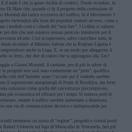
a. E il male è che la gente rischia di crederci. Duole ricordare, in
stro Di Maio che, quando ci fu il progetto della costruzione di
tto Morandi dal carico eccessivo del traffico, fu il Movimento 5
ogetto mettendosi alla testa dei populisti contrari ad esso, come a
i terribili costi e i ritardi del “non fare”. I Grillini si valsero
de per dire che non esisteva nessun pericolo imminente per il
inventata ad arte. Così si espressero, salvo cancellare tutto, in
e, duole ricordare al Ministro Salvini che la Regione Liguria è
comprendono anche la Lega. E, se un modo per alleggerire il
ello su ferro, che dire di coloro che si oppongono alla Tav?
ggio a Gianni Morandi, il cantante, per di più in odore di
 lo progettò non sarà stato esattamente un “pirla”, qualifica
ella città dell’Italsider usare l’acciaio per il viadotto sarebbe
enso il soprannome assegnatogli di Ponte di Brooklyn, ma forse
, una soluzione come quella del calcestruzzo precompresso,
tata più economica ed efficace per i tempi. Si trattava però di
eteriorano, mentre il traffico sarebbe aumentato a dismisura,
 era una via di comunicazione decisiva e indispensabile per
iovanili nemmeno un uomo di “regime”, progettò e costruì ponti
ran Rafael Urdaneta sul lago di Maracaibo in Venezuela, ben più