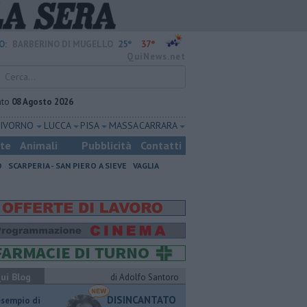
25°
37°
O:
BARBERINO DI MUGELLO
QuiNews.net
ato
08 Agosto 2026
LIVORNO
LUCCA
PISA
MASSA CARRARA
ste
Animali
Pubblicità
Contatti
O
SCARPERIA - SAN PIERO A SIEVE
VAGLIA
ui Blog
di Adolfo Santoro
DISINCANTATO
esempio di