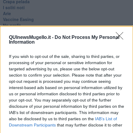
​Crapa pelada
​I soliti noti
Arie
​Vaccine Easing
No profit
Dragonheart
Con-ter?
QUInewsMugello.it -
Do Not Process My Personal
Information
​Con-te
Coincidenze e crisi
L'amico
If you wish to opt-out of the sale, sharing to third parties, or
​L’anno del vaccino
processing of your personal or sensitive information for
Giulio Regeni
targeted advertising by us, please use the below opt-out
​Il rosario
section to confirm your selection. Please note that after your
Paolo Rossi
opt-out request is processed you may continue seeing
Maradona
interest-based ads based on personal information utilized by
Cronaca
us or personal information disclosed to third parties prior to
​Ancora Covid
your opt-out. You may separately opt-out of the further
​Biden!
disclosure of your personal information by third parties on the
In memoria
IAB’s list of downstream participants. This information may
​Ancora Francesco
also be disclosed by us to third parties on the
IAB’s List of
Rieccoci
Downstream Participants
that may further disclose it to other
Tenet
third parties.
Francesco