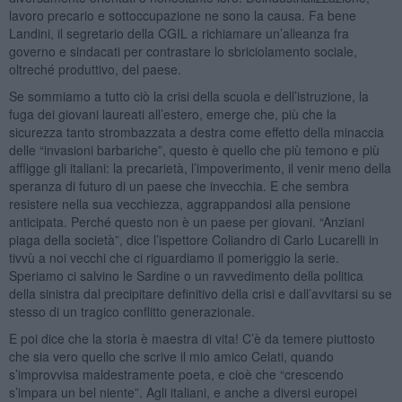
lavoro precario e sottoccupazione ne sono la causa. Fa bene
Landini, il segretario della CGIL a richiamare un’alleanza fra
governo e sindacati per contrastare lo sbriciolamento sociale,
oltreché produttivo, del paese.
Se sommiamo a tutto ciò la crisi della scuola e dell’istruzione, la
fuga dei giovani laureati all’estero, emerge che, più che la
sicurezza tanto strombazzata a destra come effetto della minaccia
delle “invasioni barbariche”, questo è quello che più temono e più
affligge gli italiani: la precarietà, l’impoverimento, il venir meno della
speranza di futuro di un paese che invecchia. E che sembra
resistere nella sua vecchiezza, aggrappandosi alla pensione
anticipata. Perché questo non è un paese per giovani. “Anziani
piaga della società”, dice l’ispettore Coliandro di Carlo Lucarelli in
tivvù a noi vecchi che ci riguardiamo il pomeriggio la serie.
Speriamo ci salvino le Sardine o un ravvedimento della politica
della sinistra dal precipitare definitivo della crisi e dall’avvitarsi su se
stesso di un tragico conflitto generazionale.
E poi dice che la storia è maestra di vita! C’è da temere piuttosto
che sia vero quello che scrive il mio amico Celati, quando
s’improvvisa maldestramente poeta, e cioè che “crescendo
s’impara un bel niente”. Agli italiani, e anche a diversi europei