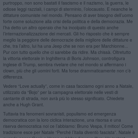
purtroppo, non sono bastati il fascismo e il nazismo, la guerra, le
odiose leggi razziali, i campi di sterminio, l’olocausto. E neanche le
dittature comuniste nel mondo. Pensano di aver bisogno dell’uomo
forte come soluzione alla crisi della politica e della democrazia. Me
l’ha detto un altro operaio che ha incolpato di questo anche
l’internazionalizzazione dei mercati. Gli ho risposto che è sempre
meglio la peggiore delle democrazie della migliore delle dittature e
che, tra l’altro, lui ha una Jeep che se non era per Marchionne...
Pur con tutto quello che ci sarebbe da ridire. Ma chissà. Oltretutto
la vittoria elettorale in Inghilterra di Boris Johnson, controfigura
inglese di Trump, sembra rivelare che nel mondo si affermano i
clown, più che gli uomini forti. Ma forse drammaticamente non c’è
differenza.
Vedere “Love actually”, come in casa facciamo ogni anno a Natale,
utilizzato da “Bojo” per la campagna elettorale nelle vesti di
cantante di strada, non avrà più lo stesso significato. Chiedete
anche a Hugh Grant.
Tuttavia tra fenomeni sovranisti, populismo ed emergenza
democratica con la loro ciclica interazione, una risorsa e una
riserva democratica noi ce l’abbiamo: Bruno Vespa, il mitico! Come
tradizione esce per Natale “Perché l’Italia diventò fascista”. Natale è