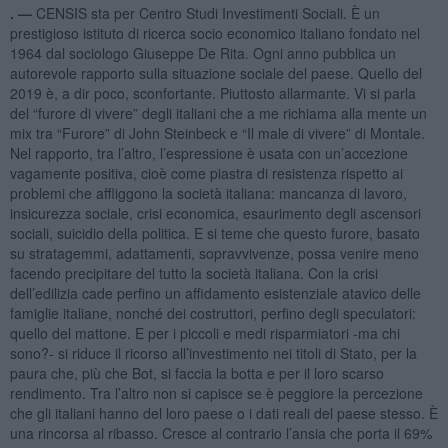
. —
CENSIS sta per Centro Studi Investimenti Sociali. È un
prestigioso istituto di ricerca socio economico italiano fondato nel
1964 dal sociologo Giuseppe De Rita. Ogni anno pubblica un
autorevole rapporto sulla situazione sociale del paese. Quello del
2019 è, a dir poco, sconfortante. Piuttosto allarmante. Vi si parla
del “furore di vivere” degli italiani che a me richiama alla mente un
mix tra “Furore” di John Steinbeck e “Il male di vivere” di Montale.
Nel rapporto, tra l’altro, l’espressione è usata con un’accezione
vagamente positiva, cioè come piastra di resistenza rispetto ai
problemi che affliggono la società italiana: mancanza di lavoro,
insicurezza sociale, crisi economica, esaurimento degli ascensori
sociali, suicidio della politica. E si teme che questo furore, basato
su stratagemmi, adattamenti, sopravvivenze, possa venire meno
facendo precipitare del tutto la società italiana. Con la crisi
dell’edilizia cade perfino un affidamento esistenziale atavico delle
famiglie italiane, nonché dei costruttori, perfino degli speculatori:
quello del mattone. E per i piccoli e medi risparmiatori -ma chi
sono?- si riduce il ricorso all’investimento nei titoli di Stato, per la
paura che, più che Bot, si faccia la botta e per il loro scarso
rendimento. Tra l’altro non si capisce se è peggiore la percezione
che gli italiani hanno del loro paese o i dati reali del paese stesso. È
una rincorsa al ribasso. Cresce al contrario l’ansia che porta il 69%