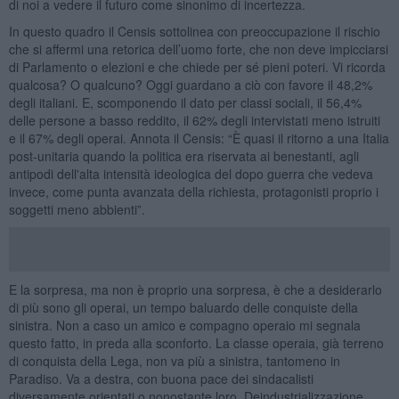
di noi a vedere il futuro come sinonimo di incertezza.
In questo quadro il Censis sottolinea con preoccupazione il rischio
che si affermi una retorica dell’uomo forte, che non deve impicciarsi
di Parlamento o elezioni e che chiede per sé pieni poteri. Vi ricorda
qualcosa? O qualcuno? Oggi guardano a ciò con favore il 48,2%
degli italiani. E, scomponendo il dato per classi sociali, il 56,4%
delle persone a basso reddito, il 62% degli intervistati meno istruiti
e il 67% degli operai. Annota il Censis: “È quasi il ritorno a una Italia
post-unitaria quando la politica era riservata ai benestanti, agli
antipodi dell'alta intensità ideologica del dopo guerra che vedeva
invece, come punta avanzata della richiesta, protagonisti proprio i
soggetti meno abbienti”.
E la sorpresa, ma non è proprio una sorpresa, è che a desiderarlo
di più sono gli operai, un tempo baluardo delle conquiste della
sinistra. Non a caso un amico e compagno operaio mi segnala
questo fatto, in preda alla sconforto. La classe operaia, già terreno
di conquista della Lega, non va più a sinistra, tantomeno in
Paradiso. Va a destra, con buona pace dei sindacalisti
diversamente orientati o nonostante loro. Deindustrializzazione,