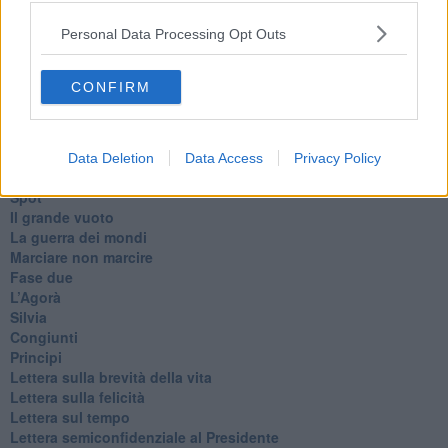
Suarez
Personal Data Processing Opt Outs
​Il responso
Willy
Non lo so
CONFIRM
Destino
Valdera
Commissari
L'orso
Data Deletion
Data Access
Privacy Policy
Grullaia
Spot
​Il grande vuoto
​La guerra dei mondi
Marciare non marcire
Fase due
L’Agorà
Silvia
Congiunti
Principi
​Lettera sulla brevità della vita
​Lettera sulla felicità
​Lettera sul tempo
Lettera semiconfidenziale al Presidente