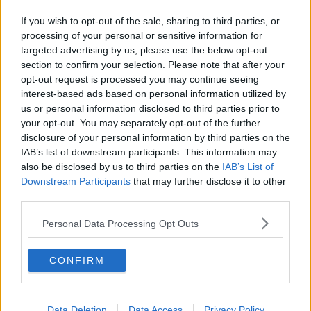
​Ancora Covid
​Biden!
If you wish to opt-out of the sale, sharing to third parties, or
In memoria
processing of your personal or sensitive information for
​Ancora Francesco
targeted advertising by us, please use the below opt-out
Rieccoci
section to confirm your selection. Please note that after your
Tenet
opt-out request is processed you may continue seeing
Francesco
interest-based ads based on personal information utilized by
Suarez
us or personal information disclosed to third parties prior to
​Il responso
your opt-out. You may separately opt-out of the further
Willy
disclosure of your personal information by third parties on the
Non lo so
IAB’s list of downstream participants. This information may
Destino
also be disclosed by us to third parties on the
IAB’s List of
Valdera
Downstream Participants
that may further disclose it to other
Commissari
third parties.
L'orso
Grullaia
Personal Data Processing Opt Outs
Spot
​Il grande vuoto
​La guerra dei mondi
CONFIRM
Marciare non marcire
Fase due
L’Agorà
Silvia
Data Deletion
Data Access
Privacy Policy