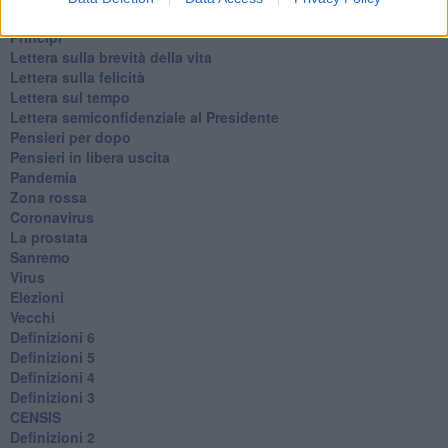
Congiunti
Principi
​Lettera sulla brevità della vita
​Lettera sulla felicità
​Lettera sul tempo
Lettera semiconfidenziale al Presidente
Pensieri per dopo
​Pensieri in libera uscita
Pandemia
Zona rossa
Coronavirus
La prostata
Sanremo
Virus
Elezioni
Vecchi
Definizioni 6
Definizioni 5
Definizioni 4
Definizioni 3
CENSIS
​Definizioni 2