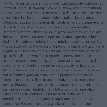
. —
Morire per lavorare è il più grave, il più tragico dei controsensi.
Perché lavorare, si lavora per vivere. Il lavoro, anzi, è connaturato
all’esistenza delle persone e determina la dignità stessa di ciascuno
di noi. Qualsiasi lavoro: manuale, intellettuale, alle dipendenze,
autonomo, applicativo, dirigenziale. Qualsiasi lavoro ci rappresenta.
Ci offre la possibilità di vivere, migliorarci, perfino riscattarci.
Renderci autonomi. Anche se non ci piace, anche se non è quello
che avremmo voluto o pensato per noi. O quello per cui abbiamo
studiato. Provate a chiedere, fuori di retorica, a chi non ne ha. A chi
l’ha perso, il lavoro. Alle donne che non lo trovano e alle quali viene
negato. A chi lo cerca con disperazione per mantenere se stesso, i
figli, la famiglia. La vera, la più grande disperazione sottaciuta è di
coloro che non lo cercano più, che hanno perso la speranza, i
giovani che non credono più né nello studio, né nel lavoro. E
chiedete ai vecchi che arrancano con la pensione o senza. Non è
mai un conflitto generazionale, ma un problema del sistema
economico e sociale. Il contrasto da risolvere è fra capitale e
società. Perché per un lavoro si lotta, come si è lottato nel tempo
per migliorarlo, per renderlo meno faticoso, più remunerativo,
riducendone o mitigandone le forme di sfruttamento e
subordinazione. Per una buona occupazione. O un’impresa
economica. Per una società più giusta: prima l’uomo e non il