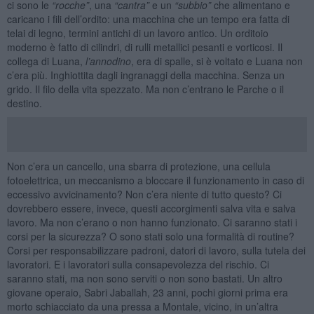
ci sono le
“rocche”
, una
“cantra”
e un
“subbio”
che alimentano e
caricano i fili dell’ordito: una macchina che un tempo era fatta di
telai di legno, termini antichi di un lavoro antico. Un orditoio
moderno è fatto di cilindri, di rulli metallici pesanti e vorticosi. Il
collega di Luana,
l’annodino
, era di spalle, si è voltato e Luana non
c’era più. Inghiottita dagli ingranaggi della macchina. Senza un
grido. Il filo della vita spezzato. Ma non c’entrano le Parche o il
destino.
Non c’era un cancello, una sbarra di protezione, una cellula
fotoelettrica, un meccanismo a bloccare il funzionamento in caso di
eccessivo avvicinamento? Non c’era niente di tutto questo? Ci
dovrebbero essere, invece, questi accorgimenti salva vita e salva
lavoro. Ma non c’erano o non hanno funzionato. Ci saranno stati i
corsi per la sicurezza? O sono stati solo una formalità di routine?
Corsi per responsabilizzare padroni, datori di lavoro, sulla tutela dei
lavoratori. E i lavoratori sulla consapevolezza del rischio. Ci
saranno stati, ma non sono serviti o non sono bastati. Un altro
giovane operaio, Sabri Jaballah, 23 anni, pochi giorni prima era
morto schiacciato da una pressa a Montale, vicino, in un’altra