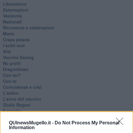
​Liberazione
Esternazioni
Vaxzevria
Nazionali
​Ricorrenze e celebrazioni
Marte
​Crapa pelada
​I soliti noti
Arie
​Vaccine Easing
No profit
Dragonheart
Con-ter?
​Con-te
Coincidenze e crisi
L'amico
​L’anno del vaccino
Giulio Regeni
​Il rosario
Paolo Rossi
Maradona
QUInewsMugello.it -
Do Not Process My Personal
Information
Cronaca