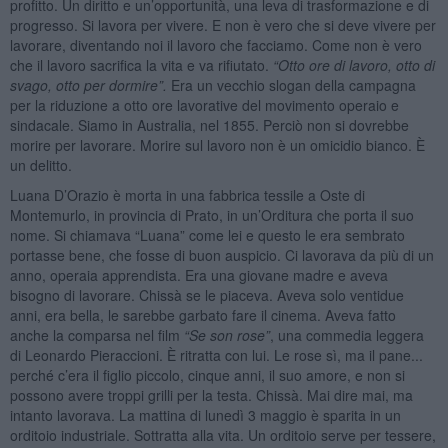
profitto. Un diritto e un’opportunità, una leva di trasformazione e di
progresso. Si lavora per vivere. E non è vero che si deve vivere per
lavorare, diventando noi il lavoro che facciamo. Come non è vero
che il lavoro sacrifica la vita e va rifiutato.
“Otto ore di lavoro, otto di
svago, otto per dormire”.
Era un vecchio slogan della campagna
per la riduzione a otto ore lavorative del movimento operaio e
sindacale. Siamo in Australia, nel 1855. Perciò non si dovrebbe
morire per lavorare. Morire sul lavoro non è un omicidio bianco. È
un delitto.
Luana D’Orazio è morta in una fabbrica tessile a Oste di
Montemurlo, in provincia di Prato, in un’Orditura che porta il suo
nome. Si chiamava “Luana” come lei e questo le era sembrato
portasse bene, che fosse di buon auspicio. Ci lavorava da più di un
anno, operaia apprendista. Era una giovane madre e aveva
bisogno di lavorare. Chissà se le piaceva. Aveva solo ventidue
anni, era bella, le sarebbe garbato fare il cinema. Aveva fatto
anche la comparsa nel film
“
Se son rose
”
, una commedia leggera
di Leonardo Pieraccioni. È ritratta con lui. Le rose sì, ma il pane...
perché c’era il figlio piccolo, cinque anni, il suo amore, e non si
possono avere troppi grilli per la testa. Chissà. Mai dire mai, ma
intanto lavorava. La mattina di lunedì 3 maggio è sparita in un
orditoio industriale. Sottratta alla vita. Un orditoio serve per tessere,