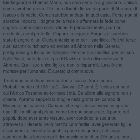
Kierkegaard e Thomas Mann, non sarò certo io a giudicarlo. Chissà
come avrebbe preso, Dio, una disubbidienza da parte di Abramo, di
Isacco o Ismaele. Come sarebbe andata, in quel caso. Forse non si
sarebbe imposto il dogma della fede o affermata la fede come
dogma. Come cieca convinzione. E personalmente, pur non
credente, avrei preferito. Oppure, a leggere Borges, ci sarebbe
stato bisogno di un Giuda antesignano per il sacrificio. Poiché forse
quel sacrificio, richiesto ed evitato ad Abramo nella Genesi,
prefigurava già il suo nel Vangelo. Perché Dio sacrificò per noi suo
figlio Gesù, nato dalla stirpe di Davide e dalla discendenza di
Abramo. Era il suo unico figlio e non lo risparmiò. Lasciò che
morisse per l’umanità. E questo ci commuove.
Trentadue anni dopo aver partorito Isacco, Sara muore.
Probabilmente nel 1901 a.C.. Aveva 127 anni. È l'unica donna di
cui l'Antico Testamento fornisce l'età. Da allora alle signore non si
chiede. Abramo seppellì la moglie nella grotta del campo di
Macpela, nel paese di Canaan, che egli stesso aveva comprato
dagli Ittiti molti anni prima, come terreno sepolcrale. Il padre dei
popoli, dopo aver tanto vissuto, aver condotto la sua tribù
attraverso il deserto nella mezza luna fertile, aver generato figli e
discendenza, incontrato genti in pace e in guerra, nel lungo
cammino della fede verso il riconoscimento di un Dio unico, morì,