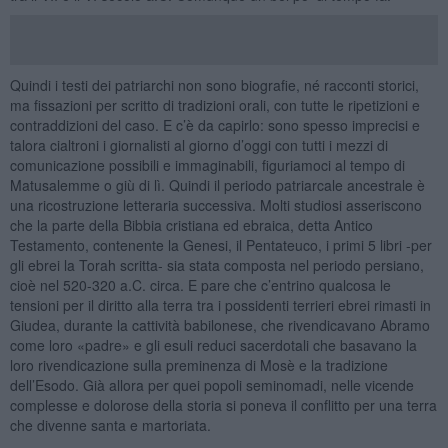
Quindi i testi dei patriarchi non sono biografie, né racconti storici,
ma fissazioni per scritto di tradizioni orali, con tutte le ripetizioni e
contraddizioni del caso. E c’è da capirlo: sono spesso imprecisi e
talora cialtroni i giornalisti al giorno d’oggi con tutti i mezzi di
comunicazione possibili e immaginabili, figuriamoci al tempo di
Matusalemme o giù di lì. Quindi il periodo patriarcale ancestrale è
una ricostruzione letteraria successiva. Molti studiosi asseriscono
che la parte della Bibbia cristiana ed ebraica, detta Antico
Testamento, contenente la Genesi, il Pentateuco, i primi 5 libri -per
gli ebrei la Torah scritta- sia stata composta nel periodo persiano,
cioè nel 520-320 a.C. circa. E pare che c’entrino qualcosa le
tensioni per il diritto alla terra tra i possidenti terrieri ebrei rimasti in
Giudea, durante la cattività babilonese, che rivendicavano Abramo
come loro «padre» e gli esuli reduci sacerdotali che basavano la
loro rivendicazione sulla preminenza di Mosè e la tradizione
dell’Esodo. Già allora per quei popoli seminomadi, nelle vicende
complesse e dolorose della storia si poneva il conflitto per una terra
che divenne santa e martoriata.