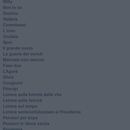
Willy
Non lo so
Destino
Valdera
Commissari
L'orso
Grullaia
Spot
​Il grande vuoto
​La guerra dei mondi
Marciare non marcire
Fase due
L’Agorà
Silvia
Congiunti
Principi
​Lettera sulla brevità della vita
​Lettera sulla felicità
​Lettera sul tempo
Lettera semiconfidenziale al Presidente
Pensieri per dopo
​Pensieri in libera uscita
Pandemia