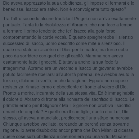
Dio aveva apprezzato la sua ubbidienza, gli impose di fermarsi e lo
benedisse. Isacco era salvo. Non è sconvolgente tutto questo?
Tra l’altro secondo alcune tradizioni l’Angelo non arrivò esattamente
puntuale. Tanta fu la risolutezza di Abramo, che non fece a tempo
a fermare il primo fendente che ferì Isacco alla gola forse
compromettendo le corde vocali. E questo spiegherebbe il silenzio
successivo di Isacco, uomo descritto come mite e silenzioso. Il
quale era stato un «sorriso di Dio» per la madre, ma forse ebbe
poco da sorridere con quel che gli capitò. Mamma non aveva
esattamente fatto i gnocchi. E tuttavia anche la sua fede fu
integerrima. Abramo era un vecchio e Isacco un giovane: avrebbe
potuto facilmente ribellarsi all’autorità paterna, ne avrebbe avuto la
forza e, diciamo la verità, anche la ragione. Eppure non oppose
resistenza, rimase fermo e obbediente di fronte al volere di Dio.
Pronto a morire, incurante della sua stessa vita. Ed è immaginabile
il dolore di Abramo di fronte alla richiesta del sacrificio di Isacco. Le
primizie erano per il Signore? Ma il Signore non proibiva i sacrifici
umani e le empietà? E quello era il suo figlio, quello che Lui, Dio
stesso, gli aveva annunciato, predicendogli una stirpe numerosa!
Chiunque avrebbe vacillato, cercando un perché senza trovarne
ragione. Io avrei disubbidito ancor prima che Don Milani ci dicesse
quelle cose sull’ubbidienza e che non era più una virtù. Mi sarei