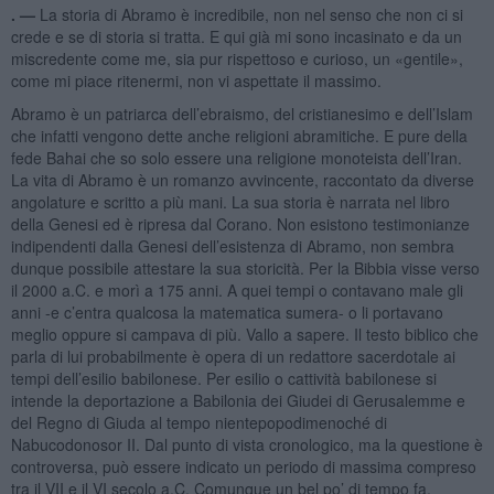
. —
La storia di Abramo è incredibile, non nel senso che non ci si
crede e se di storia si tratta. E qui già mi sono incasinato e da un
miscredente come me, sia pur rispettoso e curioso, un «gentile»,
come mi piace ritenermi, non vi aspettate il massimo.
Abramo è un patriarca dell’ebraismo, del cristianesimo e dell’Islam
che infatti vengono dette anche religioni abramitiche. E pure della
fede Bahai che so solo essere una religione monoteista dell’Iran.
La vita di Abramo è un romanzo avvincente, raccontato da diverse
angolature e scritto a più mani. La sua storia è narrata nel libro
della Genesi ed è ripresa dal Corano. Non esistono testimonianze
indipendenti dalla Genesi dell’esistenza di Abramo, non sembra
dunque possibile attestare la sua storicità. Per la Bibbia visse verso
il 2000 a.C. e morì a 175 anni. A quei tempi o contavano male gli
anni -e c’entra qualcosa la matematica sumera- o li portavano
meglio oppure si campava di più. Vallo a sapere. Il testo biblico che
parla di lui probabilmente è opera di un redattore sacerdotale ai
tempi dell’esilio babilonese. Per esilio o cattività babilonese si
intende la deportazione a Babilonia dei Giudei di Gerusalemme e
del Regno di Giuda al tempo nientepopodimenoché di
Nabucodonosor II. Dal punto di vista cronologico, ma la questione è
controversa, può essere indicato un periodo di massima compreso
tra il VII e il VI secolo a.C. Comunque un bel po’ di tempo fa.