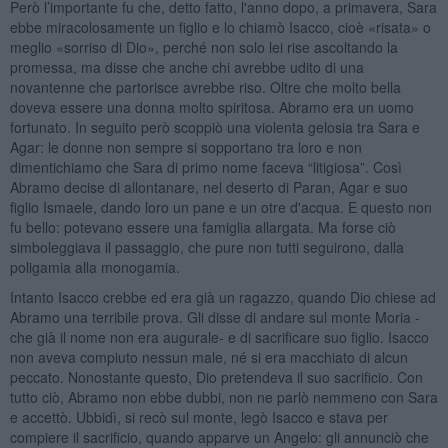
Però l’importante fu che, detto fatto, l'anno dopo, a primavera, Sara
ebbe miracolosamente un figlio e lo chiamò Isacco, cioè «risata» o
meglio «sorriso di Dio», perché non solo lei rise ascoltando la
promessa, ma disse che anche chi avrebbe udito di una
novantenne che partorisce avrebbe riso. Oltre che molto bella
doveva essere una donna molto spiritosa. Abramo era un uomo
fortunato. In seguito però scoppiò una violenta gelosia tra Sara e
Agar: le donne non sempre si sopportano tra loro e non
dimentichiamo che Sara di primo nome faceva “litigiosa”. Così
Abramo decise di allontanare, nel deserto di Paran, Agar e suo
figlio Ismaele, dando loro un pane e un otre d'acqua. E questo non
fu bello: potevano essere una famiglia allargata. Ma forse ciò
simboleggiava il passaggio, che pure non tutti seguirono, dalla
poligamia alla monogamia.
Intanto Isacco crebbe ed era già un ragazzo, quando Dio chiese ad
Abramo una terribile prova. Gli disse di andare sul monte Moria -
che già il nome non era augurale- e di sacrificare suo figlio. Isacco
non aveva compiuto nessun male, né si era macchiato di alcun
peccato. Nonostante questo, Dio pretendeva il suo sacrificio. Con
tutto ciò, Abramo non ebbe dubbi, non ne parlò nemmeno con Sara
e accettò. Ubbidì, si recò sul monte, legò Isacco e stava per
compiere il sacrificio, quando apparve un Angelo: gli annunciò che