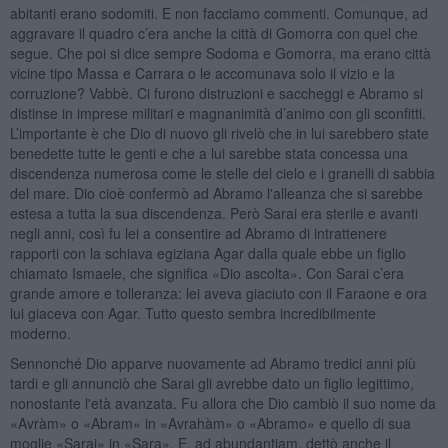
abitanti erano sodomiti. E non facciamo commenti. Comunque, ad
aggravare il quadro c’era anche la città di Gomorra con quel che
segue. Che poi si dice sempre Sodoma e Gomorra, ma erano città
vicine tipo Massa e Carrara o le accomunava solo il vizio e la
corruzione? Vabbè. Ci furono distruzioni e saccheggi e Abramo si
distinse in imprese militari e magnanimità d’animo con gli sconfitti.
L’importante è che Dio di nuovo gli rivelò che in lui sarebbero state
benedette tutte le genti e che a lui sarebbe stata concessa una
discendenza numerosa come le stelle del cielo e i granelli di sabbia
del mare. Dio cioè confermò ad Abramo l'alleanza che si sarebbe
estesa a tutta la sua discendenza. Però Sarai era sterile e avanti
negli anni, così fu lei a consentire ad Abramo di intrattenere
rapporti con la schiava egiziana Agar dalla quale ebbe un figlio
chiamato Ismaele, che significa «Dio ascolta». Con Sarai c’era
grande amore e tolleranza: lei aveva giaciuto con il Faraone e ora
lui giaceva con Agar. Tutto questo sembra incredibilmente
moderno.
Sennonché Dio apparve nuovamente ad Abramo tredici anni più
tardi e gli annunciò che Sarai gli avrebbe dato un figlio legittimo,
nonostante l'età avanzata. Fu allora che Dio cambiò il suo nome da
«Avràm» o «Abram» in «Avrahàm» o «Abramo» e quello di sua
moglie «Sarai» in «Sara». E, ad abundantiam, dettò anche il