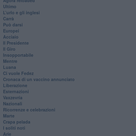
​Agorà reloaded
Ultimo
​L’urlo e gli inglesi
Carrà
Può darsi
Europei
Acciaio
Il Presidente
​Il Giro
Insopportabile
​Mentre
Luana
​Ci vuole Fedez
​Cronaca di un vaccino annunciato
​Liberazione
Esternazioni
Vaxzevria
Nazionali
​Ricorrenze e celebrazioni
Marte
​Crapa pelada
​I soliti noti
Arie