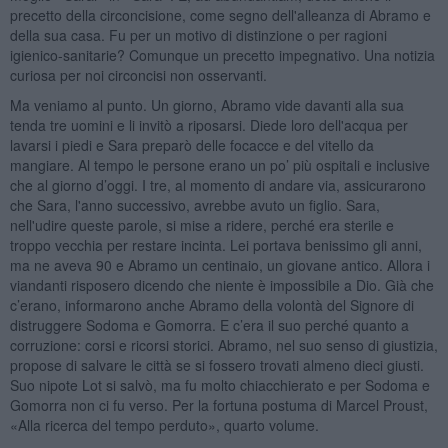
precetto della circoncisione, come segno dell'alleanza di Abramo e
della sua casa. Fu per un motivo di distinzione o per ragioni
igienico-sanitarie? Comunque un precetto impegnativo. Una notizia
curiosa per noi circoncisi non osservanti.
Ma veniamo al punto. Un giorno, Abramo vide davanti alla sua
tenda tre uomini e li invitò a riposarsi. Diede loro dell'acqua per
lavarsi i piedi e Sara preparò delle focacce e del vitello da
mangiare. Al tempo le persone erano un po’ più ospitali e inclusive
che al giorno d’oggi. I tre, al momento di andare via, assicurarono
che Sara, l'anno successivo, avrebbe avuto un figlio. Sara,
nell'udire queste parole, si mise a ridere, perché era sterile e
troppo vecchia per restare incinta. Lei portava benissimo gli anni,
ma ne aveva 90 e Abramo un centinaio, un giovane antico. Allora i
viandanti risposero dicendo che niente è impossibile a Dio. Già che
c’erano, informarono anche Abramo della volontà del Signore di
distruggere Sodoma e Gomorra. E c’era il suo perché quanto a
corruzione: corsi e ricorsi storici. Abramo, nel suo senso di giustizia,
propose di salvare le città se si fossero trovati almeno dieci giusti.
Suo nipote Lot si salvò, ma fu molto chiacchierato e per Sodoma e
Gomorra non ci fu verso. Per la fortuna postuma di Marcel Proust,
«Alla ricerca del tempo perduto», quarto volume.