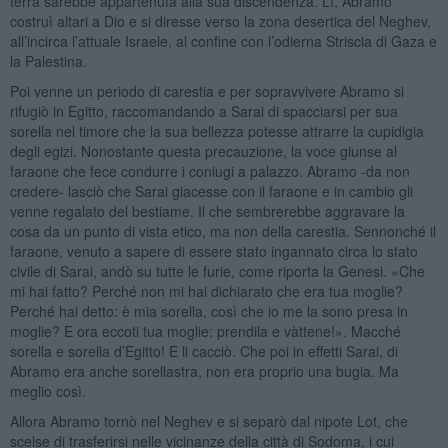
terra sarebbe appartenuta alla sua discendenza. Lì, Abramo
costruì altari a Dio e si diresse verso la zona desertica del Neghev,
all’incirca l’attuale Israele, al confine con l’odierna Striscia di Gaza e
la Palestina.
Poi venne un periodo di carestia e per sopravvivere Abramo si
rifugiò in Egitto, raccomandando a Sarai di spacciarsi per sua
sorella nel timore che la sua bellezza potesse attrarre la cupidigia
degli egizi. Nonostante questa precauzione, la voce giunse al
faraone che fece condurre i coniugi a palazzo. Abramo -da non
credere- lasciò che Sarai giacesse con il faraone e in cambio gli
venne regalato del bestiame. Il che sembrerebbe aggravare la
cosa da un punto di vista etico, ma non della carestia. Sennonché il
faraone, venuto a sapere di essere stato ingannato circa lo stato
civile di Sarai, andò su tutte le furie, come riporta la Genesi. «Che
mi hai fatto? Perché non mi hai dichiarato che era tua moglie?
Perché hai detto: è mia sorella, così che io me la sono presa in
moglie? E ora eccoti tua moglie: prendila e vàttene!». Macché
sorella e sorella d’Egitto! E li cacciò. Che poi in effetti Sarai, di
Abramo era anche sorellastra, non era proprio una bugia. Ma
meglio così.
Allora Abramo tornò nel Neghev e si separò dal nipote Lot, che
scelse di trasferirsi nelle vicinanze della città di Sodoma, i cui