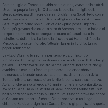
Abramo, figlio di Terach, un fabbricante di idoli, viveva nella città di
Ur con la propria famiglia. Qui sposò la sorellastra, figlia dello
stesso padre, ma di madre diversa. Si chiamava Sarai -bello come
verbo, ma era un nome, significava «litigiosa»- che poi si chiamò
Sara, migliore come nome, voleva dire «principessa, signora».
Sarai, più giovane di dieci anni circa di Abramo, era molto bella e al
tempo i matrimoni fra consanguinei erano più usuali, data la
ristrettezza delle tribù. La famiglia si spostò ad Haran, città della
Mesopotamia settentrionale, l'attuale Harran in Turchia. Erano
popoli seminomadi.
La vita di Abramo fu segnata per sempre da un incontro
formidabile. Un bel giorno sentì una voce, era la voce di Dio che gli
parlava. Gli ordinava di lasciare la città, dirigersi nella terra che gli
avrebbe indicato e gli fece tre promesse: una discendenza
numerosa, la benedizione, per suo tramite, di tutti i popoli della
Terra e infine la promessa di un territorio per la sua discendenza.
Abramo, che aveva all’epoca 75 anni e non era ancora riuscito ad
avere figli a causa della sterilità di Sarai, obbedì: radunò tutti i suoi
beni e partì con sua moglie e il nipote Lot. Quando arrivò nel paese
di Canaan nei pressi di Sichem, Dio gli apparve in un luogo
chiamato Betel, che significa «Casa di Dio» e gli promise che quella