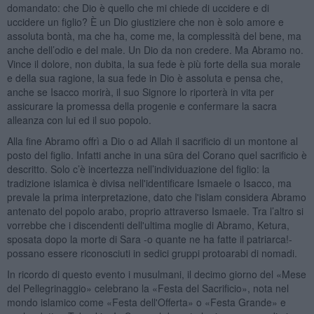
domandato: che Dio è quello che mi chiede di uccidere e di
uccidere un figlio? È un Dio giustiziere che non è solo amore e
assoluta bontà, ma che ha, come me, la complessità del bene, ma
anche dell’odio e del male. Un Dio da non credere. Ma Abramo no.
Vince il dolore, non dubita, la sua fede è più forte della sua morale
e della sua ragione, la sua fede in Dio è assoluta e pensa che,
anche se Isacco morirà, il suo Signore lo riporterà in vita per
assicurare la promessa della progenie e confermare la sacra
alleanza con lui ed il suo popolo.
Alla fine Abramo offrì a Dio o ad Allah il sacrificio di un montone al
posto del figlio. Infatti anche in una sūra del Corano quel sacrificio è
descritto. Solo c’è incertezza nell’individuazione del figlio: la
tradizione islamica è divisa nell'identificare Ismaele o Isacco, ma
prevale la prima interpretazione, dato che l'islam considera Abramo
antenato del popolo arabo, proprio attraverso Ismaele. Tra l’altro si
vorrebbe che i discendenti dell'ultima moglie di Abramo, Ketura,
sposata dopo la morte di Sara -o quante ne ha fatte il patriarca!-
possano essere riconosciuti in sedici gruppi protoarabi di nomadi.
In ricordo di questo evento i musulmani, il decimo giorno del «Mese
del Pellegrinaggio» celebrano la «Festa del Sacrificio», nota nel
mondo islamico come «Festa dell'Offerta» o «Festa Grande» e