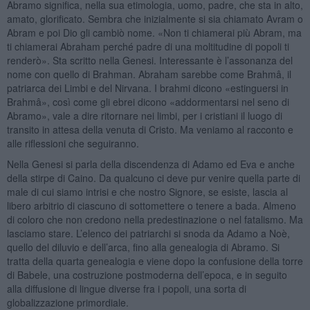
Abramo significa, nella sua etimologia, uomo, padre, che sta in alto,
amato, glorificato. Sembra che inizialmente si sia chiamato Avram o
Abram e poi Dio gli cambiò nome. «Non ti chiamerai più Abram, ma
ti chiamerai Abraham perché padre di una moltitudine di popoli ti
renderò». Sta scritto nella Genesi. Interessante è l’assonanza del
nome con quello di Brahman. Abraham sarebbe come Brahmâ, il
patriarca dei Limbi e del Nirvana. I brahmi dicono «estinguersi in
Brahmâ», così come gli ebrei dicono «addormentarsi nel seno di
Abramo», vale a dire ritornare nei limbi, per i cristiani il luogo di
transito in attesa della venuta di Cristo. Ma veniamo al racconto e
alle riflessioni che seguiranno.
Nella Genesi si parla della discendenza di Adamo ed Eva e anche
della stirpe di Caino. Da qualcuno ci deve pur venire quella parte di
male di cui siamo intrisi e che nostro Signore, se esiste, lascia al
libero arbitrio di ciascuno di sottomettere o tenere a bada. Almeno
di coloro che non credono nella predestinazione o nel fatalismo. Ma
lasciamo stare. L’elenco dei patriarchi si snoda da Adamo a Noè,
quello del diluvio e dell’arca, fino alla genealogia di Abramo. Si
tratta della quarta genealogia e viene dopo la confusione della torre
di Babele, una costruzione postmoderna dell’epoca, e in seguito
alla diffusione di lingue diverse fra i popoli, una sorta di
globalizzazione primordiale.