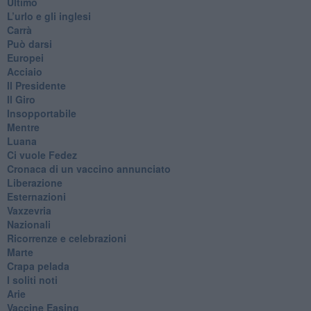
Ultimo
​L’urlo e gli inglesi
Carrà
Può darsi
Europei
Acciaio
Il Presidente
​Il Giro
Insopportabile
​Mentre
Luana
​Ci vuole Fedez
​Cronaca di un vaccino annunciato
​Liberazione
Esternazioni
Vaxzevria
Nazionali
​Ricorrenze e celebrazioni
Marte
​Crapa pelada
​I soliti noti
Arie
​Vaccine Easing