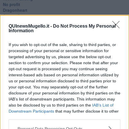
No profit
Dragonheart
Con-ter?
​Con-te
QUInewsMugello.it -
Do Not Process My Personal
Coincidenze e crisi
Information
L'amico
​L’anno del vaccino
Giulio Regeni
If you wish to opt-out of the sale, sharing to third parties, or
​Il rosario
processing of your personal or sensitive information for
Paolo Rossi
targeted advertising by us, please use the below opt-out
Maradona
section to confirm your selection. Please note that after your
Cronaca
opt-out request is processed you may continue seeing
​Ancora Covid
interest-based ads based on personal information utilized by
​Biden!
us or personal information disclosed to third parties prior to
In memoria
your opt-out. You may separately opt-out of the further
​Ancora Francesco
disclosure of your personal information by third parties on the
Rieccoci
IAB’s list of downstream participants. This information may
Tenet
also be disclosed by us to third parties on the
IAB’s List of
Francesco
Downstream Participants
that may further disclose it to other
Suarez
third parties.
​Il responso
Willy
Personal Data Processing Opt Outs