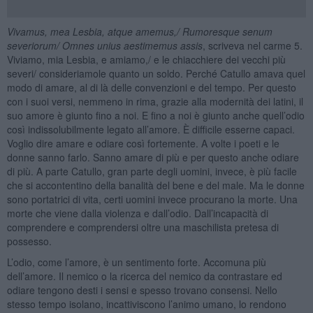
Vivamus, mea Lesbia, atque amemus,/ Rumoresque senum
severiorum/ Omnes unius aestimemus assis
, scriveva nel carme 5.
Viviamo, mia Lesbia, e amiamo,/ e le chiacchiere dei vecchi più
severi/ consideriamole quanto un soldo. Perché Catullo amava quel
modo di amare, al di là delle convenzioni e del tempo. Per questo
con i suoi versi, nemmeno in rima, grazie alla modernità dei latini, il
suo amore è giunto fino a noi. E fino a noi è giunto anche quell’odio
così indissolubilmente legato all’amore. È difficile esserne capaci.
Voglio dire amare e odiare così fortemente. A volte i poeti e le
donne sanno farlo. Sanno amare di più e per questo anche odiare
di più. A parte Catullo, gran parte degli uomini, invece, è più facile
che si accontentino della banalità del bene e del male. Ma le donne
sono portatrici di vita, certi uomini invece procurano la morte. Una
morte che viene dalla violenza e dall’odio. Dall’incapacità di
comprendere e comprendersi oltre una maschilista pretesa di
possesso.
L’odio, come l’amore, è un sentimento forte. Accomuna più
dell’amore. Il nemico o la ricerca del nemico da contrastare ed
odiare tengono desti i sensi e spesso trovano consensi. Nello
stesso tempo isolano, incattiviscono l’animo umano, lo rendono