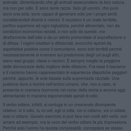
animale, dimenticando che gli animali assecondano la loro natura,
ma non per odio. E sono tante razze. Solo gli uomini, che pure
sono una sola, sono capaci di generare odio per i propri simili,
considerandoli diversi e nemici. Il razzismo è un male terribile,
perfino superiore ad ogni ingiustizia, perché alimentato, non da
condizioni economico-sociali, o non solo da queste, ma
direttamente dall’odio e da un istinto primordiale di sopraffazione o
di difesa. I regimi totalitari e dittatoriali, ancorché ispirati da
aspettative positive come il comunismo, sono tutti terribili perché
necessariamente si inverano sul predominio degli uni sugli altri,
siano essi gruppi, classi o nazioni. È sempre meglio la peggiore
delle democrazie della migliore delle dittature. Fra esse il fascismo
e il nazismo hanno rappresentato le esperienze dispotiche peggiori
perché, appunto, le sole basate sulla supremazia razziale. Una
pulsione dura a morire nell’animo umano, che, non a caso, si
presenta in maniera ricorrente nel corso della storia e ancora oggi,
alimentando in maniera esponenziale spirali di odio.
Il verbo odiare, infatti, si coniuga in un crescendo dirompente
relativo: io ti odio, tu mi odi, egli ci odia, noi vi odiamo, voi ci odiate,
essi ci odiano. Questo esercizio si può fare con molti altri verbi, con
amare ad esempio, ma la voce del verbo odiare fa più impressione.
Perché solo l’uomo ha questa complessità: concepisce se stesso