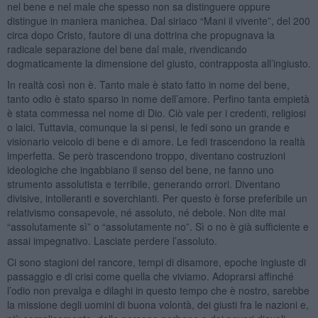
nel bene e nel male che spesso non sa distinguere oppure
distingue in maniera manichea. Dal siriaco “Mani il vivente”, del 200
circa dopo Cristo, fautore di una dottrina che propugnava la
radicale separazione del bene dal male, rivendicando
dogmaticamente la dimensione del giusto, contrapposta all’ingiusto.
In realtà così non è. Tanto male è stato fatto in nome del bene,
tanto odio è stato sparso in nome dell’amore. Perfino tanta empietà
è stata commessa nel nome di Dio. Ciò vale per i credenti, religiosi
o laici. Tuttavia, comunque la si pensi, le fedi sono un grande e
visionario veicolo di bene e di amore. Le fedi trascendono la realtà
imperfetta. Se però trascendono troppo, diventano costruzioni
ideologiche che ingabbiano il senso del bene, ne fanno uno
strumento assolutista e terribile, generando orrori. Diventano
divisive, intolleranti e soverchianti. Per questo è forse preferibile un
relativismo consapevole, né assoluto, né debole. Non dite mai
“assolutamente sì” o “assolutamente no”. Sì o no è già sufficiente e
assai impegnativo. Lasciate perdere l’assoluto.
Ci sono stagioni del rancore, tempi di disamore, epoche ingiuste di
passaggio e di crisi come quella che viviamo. Adoprarsi affinché
l’odio non prevalga e dilaghi in questo tempo che è nostro, sarebbe
la missione degli uomini di buona volontà, dei giusti fra le nazioni e,