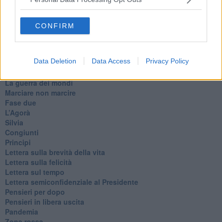
Non lo so
Destino
Valdera
CONFIRM
Commissari
L'orso
Grullaia
Data Deletion
Data Access
Privacy Policy
Spot
​Il grande vuoto
​La guerra dei mondi
Marciare non marcire
Fase due
L’Agorà
Silvia
Congiunti
Principi
​Lettera sulla brevità della vita
​Lettera sulla felicità
​Lettera sul tempo
Lettera semiconfidenziale al Presidente
Pensieri per dopo
​Pensieri in libera uscita
Pandemia
Zona rossa