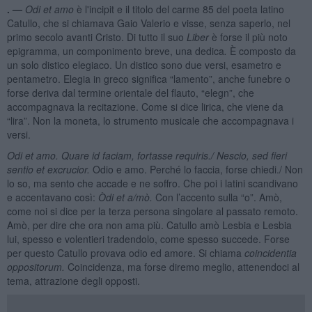
. —
Odi et amo
è l'incipit e il titolo del carme 85 del poeta latino
Catullo, che si chiamava Gaio Valerio e visse, senza saperlo, nel
primo secolo avanti Cristo. Di tutto il suo
Liber
è forse il più noto
epigramma, un componimento breve, una dedica
.
È composto da
un solo distico elegiaco. Un distico sono due versi, esametro e
pentametro. Elegia in greco significa “lamento”, anche funebre o
forse deriva dal termine orientale del flauto, “elegn”, che
accompagnava la recitazione. Come si dice lirica, che viene da
“lira”. Non la moneta, lo strumento musicale che accompagnava i
versi.
Odi et amo. Quare id faciam, fortasse requiris./ Nescio, sed fieri
sentio et excrucior.
Odio e amo. Perché lo faccia, forse chiedi./ Non
lo so, ma sento che accade e ne soffro. Che poi i latini scandivano
e accentavano così:
Ò
di et a/m
ò.
Con l’accento sulla “o”. Amò,
come noi si dice per la terza persona singolare al passato remoto.
Amò, per dire che ora non ama più. Catullo amò Lesbia e Lesbia
lui, spesso e volentieri tradendolo, come spesso succede. Forse
per questo Catullo provava odio ed amore. Si chiama
coincidentia
oppositorum.
Coincidenza, ma forse diremo meglio, attenendoci al
tema, attrazione degli opposti.