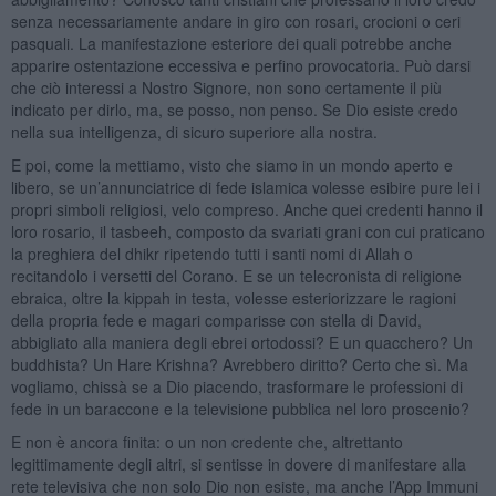
senza necessariamente andare in giro con rosari, crocioni o ceri
pasquali. La manifestazione esteriore dei quali potrebbe anche
apparire ostentazione eccessiva e perfino provocatoria. Può darsi
che ciò interessi a Nostro Signore, non sono certamente il più
indicato per dirlo, ma, se posso, non penso. Se Dio esiste credo
nella sua intelligenza, di sicuro superiore alla nostra.
E poi, come la mettiamo, visto che siamo in un mondo aperto e
libero, se un’annunciatrice di fede islamica volesse esibire pure lei i
propri simboli religiosi, velo compreso. Anche quei credenti hanno il
loro rosario, il tasbeeh, composto da svariati grani con cui praticano
la preghiera del dhikr ripetendo tutti i santi nomi di Allah o
recitandolo i versetti del Corano. E se un telecronista di religione
ebraica, oltre la kippah in testa, volesse esteriorizzare le ragioni
della propria fede e magari comparisse con stella di David,
abbigliato alla maniera degli ebrei ortodossi? E un quacchero? Un
buddhista? Un Hare Krishna? Avrebbero diritto? Certo che sì. Ma
vogliamo, chissà se a Dio piacendo, trasformare le professioni di
fede in un baraccone e la televisione pubblica nel loro proscenio?
E non è ancora finita: o un non credente che, altrettanto
legittimamente degli altri, si sentisse in dovere di manifestare alla
rete televisiva che non solo Dio non esiste, ma anche l’App Immuni