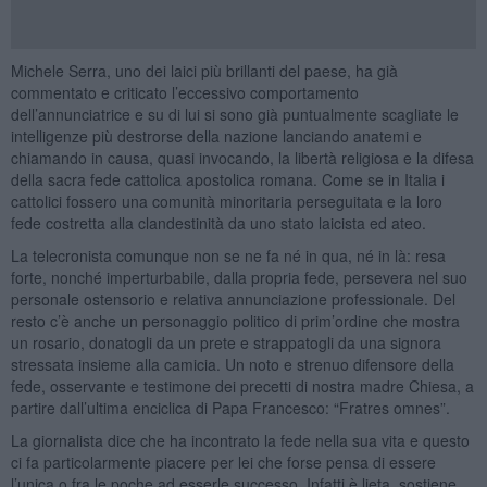
Michele Serra, uno dei laici più brillanti del paese, ha già
commentato e criticato l’eccessivo comportamento
dell’annunciatrice e su di lui si sono già puntualmente scagliate le
intelligenze più destrorse della nazione lanciando anatemi e
chiamando in causa, quasi invocando, la libertà religiosa e la difesa
della sacra fede cattolica apostolica romana. Come se in Italia i
cattolici fossero una comunità minoritaria perseguitata e la loro
fede costretta alla clandestinità da uno stato laicista ed ateo.
La telecronista comunque non se ne fa né in qua, né in là: resa
forte, nonché imperturbabile, dalla propria fede, persevera nel suo
personale ostensorio e relativa annunciazione professionale. Del
resto c’è anche un personaggio politico di prim’ordine che mostra
un rosario, donatogli da un prete e strappatogli da una signora
stressata insieme alla camicia. Un noto e strenuo difensore della
fede, osservante e testimone dei precetti di nostra madre Chiesa, a
partire dall’ultima enciclica di Papa Francesco: “Fratres omnes”.
La giornalista dice che ha incontrato la fede nella sua vita e questo
ci fa particolarmente piacere per lei che forse pensa di essere
l’unica o fra le poche ad esserle successo. Infatti è lieta, sostiene,