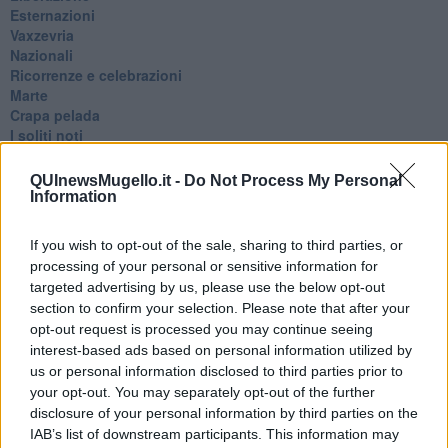
Esternazioni
Vaxzevria
Nazionali
​Ricorrenze e celebrazioni
Marte
​Crapa pelada
​I soliti noti
Arie
​Vaccine Easing
QUInewsMugello.it -
Do Not Process My Personal
No profit
Information
Dragonheart
Con-ter?
If you wish to opt-out of the sale, sharing to third parties, or
​Con-te
processing of your personal or sensitive information for
Coincidenze e crisi
targeted advertising by us, please use the below opt-out
L'amico
section to confirm your selection. Please note that after your
​L’anno del vaccino
opt-out request is processed you may continue seeing
Giulio Regeni
interest-based ads based on personal information utilized by
​Il rosario
us or personal information disclosed to third parties prior to
Paolo Rossi
your opt-out. You may separately opt-out of the further
Maradona
Cronaca
disclosure of your personal information by third parties on the
​Ancora Covid
IAB’s list of downstream participants. This information may