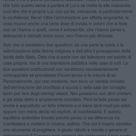
che tutto questo serva a parlare di Lui e se mette la elle maiuscola
vuol dire che è proprio Lui, con cui lei, minuscola, é particolarmente
in confidenza. Bene! Oltre l’ammirazione per siffatta singolarità, la
cosa muove anche una certa dose di invidia in coloro che la fede
non ce l’hanno o quelli, come il sottoscritto, che l’hanno persa e,
debosciati e distratti come sono, non l’hanno più ritrovata.
Solo che ci sarebbero due questioni: da una parte la tutela o la
valorizzazione della libertà religiosa e dall’altra il presupposto della
laicità dello Stato. Dato che si parla non del televisore nel salotto di
casa propria, ma di una televisione pubblica nelle case di tutti. Le
due questioni costituzionali non sarebbero necessariamente
contrapposte se prevalesse il buon senso e la misura di se’.
Personalmente, pur non credente, non sono un laicista crociato
dell’eliminazione del crocifisso a scuola o nella sala del consiglio,
tanto per fare degli esempi vissuti. Non possiamo non dirci cristiani,
è già stato detto e ampiamente ricordato. Però la fede penso sia
anche e soprattutto un fatto interiore e ci siano tanti modi più sobri,
eppure non meno decisi ed espliciti, di manifestarla. E questo
equilibrio andrebbe trovato perché penso ci sia differenza tra
manifestare e mettere in mostra, esibire. Che poi il rosario sarebbe
uno strumento di preghiera: è giusto ridurlo a monile o genere di
abbigliamento? Conosco tanti cristiani che professano il loro credo