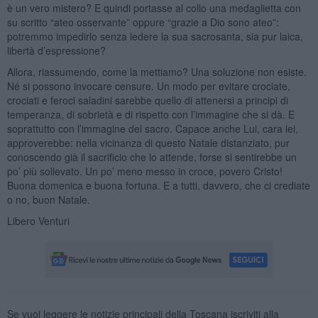
è un vero mistero? E quindi portasse al collo una medaglietta con
su scritto “ateo osservante” oppure “grazie a Dio sono ateo”:
potremmo impedirlo senza ledere la sua sacrosanta, sia pur laica,
libertà d’espressione?
Allora, riassumendo, come la mettiamo? Una soluzione non esiste.
Né si possono invocare censure. Un modo per evitare crociate,
crociati e feroci saladini sarebbe quello di attenersi a principi di
temperanza, di sobrietà e di rispetto con l’immagine che si dà. E
soprattutto con l’immagine del sacro. Capace anche Lui, cara lei,
approverebbe: nella vicinanza di questo Natale distanziato, pur
conoscendo già il sacrificio che lo attende, forse si sentirebbe un
po’ più sollevato. Un po’ meno messo in croce, povero Cristo!
Buona domenica e buona fortuna. E a tutti, davvero, che ci crediate
o no, buon Natale.
Libero Venturi
Se vuoi leggere le notizie principali della Toscana iscriviti alla