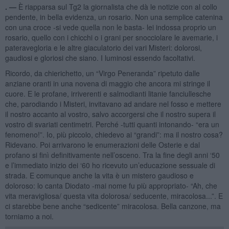
. —
È riapparsa sul Tg2 la giornalista che dà le notizie con al collo
pendente, in bella evidenza, un rosario. Non una semplice catenina
con una croce -si vede quella non le basta- lei indossa proprio un
rosario, quello con i chicchi o i grani per snocciolare le avemarie, i
pateravegloria e le altre giaculatorio dei vari Misteri: dolorosi,
gaudiosi e gloriosi che siano. I luminosi essendo facoltativi.
Ricordo, da chierichetto, un “Virgo Peneranda” ripetuto dalle
anziane oranti in una novena di maggio che ancora mi stringe il
cuore. E le profane, irriverenti e salmodianti litanie fanciullesche
che, parodiando i Misteri, invitavano ad andare nel fosso e mettere
il nostro accanto al vostro, salvo accorgersi che il nostro supera il
vostro di svariati centimetri. Perché -tutti quanti intonando- “era un
fenomeno!”. Io, più piccolo, chiedevo ai “grandi”: ma il nostro cosa?
Ridevano. Poi arrivarono le enumerazioni delle Osterie e dal
profano si finì definitivamente nell’osceno. Tra la fine degli anni ‘50
e l’immediato inizio dei ‘60 ho ricevuto un’educazione sessuale di
strada. E comunque anche la vita è un mistero gaudioso e
doloroso: lo canta Diodato -mai nome fu più appropriato- “Ah, che
vita meravigliosa/ questa vita dolorosa/ seducente, miracolosa...”. E
ci starebbe bene anche “sedicente” miracolosa. Bella canzone, ma
torniamo a noi.