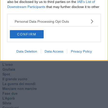
​Biden!
also be disclosed by us to third parties on the
IAB’s List of
In memoria
Downstream Participants
that may further disclose it to other
​Ancora Francesco
third parties.
Rieccoci
Tenet
Personal Data Processing Opt Outs
Francesco
Suarez
CONFIRM
​Il responso
Willy
Non lo so
Destino
Data Deletion
Data Access
Privacy Policy
Valdera
Commissari
L'orso
Grullaia
Spot
​Il grande vuoto
​La guerra dei mondi
Marciare non marcire
Fase due
L’Agorà
Silvia
Congiunti