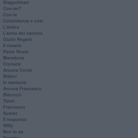
Dragonheart
Con-ter?
​Con-te
Coincidenze e crisi
L'amico
​L’anno del vaccino
Giulio Regeni
​Il rosario
Paolo Rossi
Maradona
Cronaca
​Ancora Covid
​Biden!
In memoria
​Ancora Francesco
Rieccoci
Tenet
Francesco
Suarez
​Il responso
Willy
Non lo so
Destino