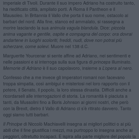
imperiale di Tivoli. Durante il suo impero Adriano ha costruito tanto,
ha riedificato città, ampliato porti. A Roma il Pantheon e il
Mausoleo. In Britannia il Vallo che porta il suo nome, ostacolo ai
barbari del nord. Alla fine, stanco ed ammalato, si rassegna a
morire lasciando la sua
animula
vagula
blandula
. Dice:
piccola
anima vagante e gentile, ospite e compagna del corpo: ora dovrai
andartene in luoghi scoloriti, freddi, nudi, dove non potrai più
scherzare, come solevi.
Muore nel 138 d.C.
Marguerite Yourcenar si sente affine ad Adriano, nei sentimenti e
nelle passioni e si interroga sulla sua figura di
princeps
illuminato.
Memorie di Adriano
è il suo capolavoro, insieme a
L’opera al nero.
Confesso che a me invece gli imperatori romani non facevano
troppa simpatia, così ambigui e misteriosi nel loro rapporto con il
potere, il Senato, il popolo, la loro stessa dinastia. Difficili anche a
ricordarseli alle interrogazioni di storia. La romanità è piaciuta a
tanti, da Mussolini fino a Boris Johnson ai giorni nostri, che però
con la Brexit, dietro il Vallo di Adriano ci s’è ritirato davvero. Tanto
oggi siamo tutti barbari.
Il Principe
di Niccolò Machiavelli insegna ai migliori politici o ai più
abili che il fine giustifica i mezzi, ma purtroppo lo insegna anche ai
peggiori, oltretutto incapaci. E ispira alla parte migliore del popolo la