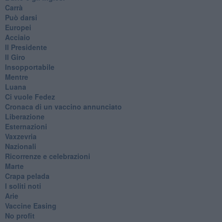
Carrà
Può darsi
Europei
Acciaio
Il Presidente
​Il Giro
Insopportabile
​Mentre
Luana
​Ci vuole Fedez
​Cronaca di un vaccino annunciato
​Liberazione
Esternazioni
Vaxzevria
Nazionali
​Ricorrenze e celebrazioni
Marte
​Crapa pelada
​I soliti noti
Arie
​Vaccine Easing
No profit