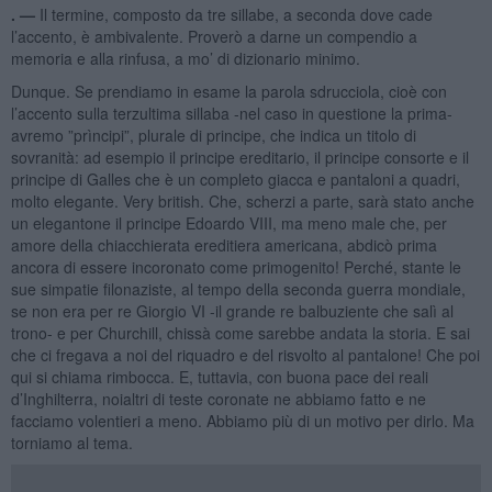
. —
Il termine, composto da tre sillabe, a seconda dove cade
l’accento, è ambivalente. Proverò a darne un compendio a
memoria e alla rinfusa, a mo’ di dizionario minimo.
Dunque. Se prendiamo in esame la parola sdrucciola, cioè con
l’accento sulla terzultima sillaba -nel caso in questione la prima-
avremo ”prìncipi”, plurale di principe, che indica un titolo di
sovranità: ad esempio il principe ereditario, il principe consorte e il
principe di Galles che è un completo giacca e pantaloni a quadri,
molto elegante. Very british. Che, scherzi a parte, sarà stato anche
un elegantone il principe Edoardo VIII, ma meno male che, per
amore della chiacchierata ereditiera americana, abdicò prima
ancora di essere incoronato come primogenito! Perché, stante le
sue simpatie filonaziste, al tempo della seconda guerra mondiale,
se non era per re Giorgio VI -il grande re balbuziente che salì al
trono- e per Churchill, chissà come sarebbe andata la storia. E sai
che ci fregava a noi del riquadro e del risvolto al pantalone! Che poi
qui si chiama rimbocca. E, tuttavia, con buona pace dei reali
d’Inghilterra, noialtri di teste coronate ne abbiamo fatto e ne
facciamo volentieri a meno. Abbiamo più di un motivo per dirlo. Ma
torniamo al tema.