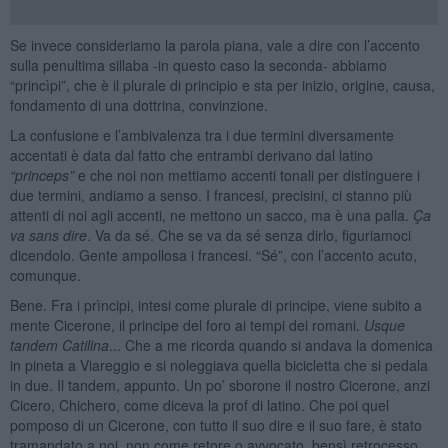
Se invece consideriamo la parola piana, vale a dire con l’accento
sulla penultima sillaba -in questo caso la seconda- abbiamo
“princìpi”, che è il plurale di principio e sta per inizio, origine, causa,
fondamento di una dottrina, convinzione.
La confusione e l’ambivalenza tra i due termini diversamente
accentati è data dal fatto che entrambi derivano dal latino
“
princeps”
e che noi non mettiamo accenti tonali per distinguere i
due termini, andiamo a senso. I francesi, precisini, ci stanno più
attenti di noi agli accenti, ne mettono un sacco, ma è una palla.
Ç
a
va sans dire
. Va da sé. Che se va da sé senza dirlo, figuriamoci
dicendolo. Gente ampollosa i francesi. “Sé”, con l’accento acuto,
comunque.
Bene. Fra i prìncipi, intesi come plurale di principe, viene subito a
mente Cicerone, il principe del foro ai tempi dei romani.
Usque
tandem Catilina
... Che a me ricorda quando si andava la domenica
in pineta a Viareggio e si noleggiava quella bicicletta che si pedala
in due. Il tandem, appunto. Un po’ sborone il nostro Cicerone, anzi
Cicero, Chichero, come diceva la prof di latino. Che poi quel
pomposo di un Cicerone, con tutto il suo dire e il suo fare, è stato
tramandato a noi, non come retore o avvocato, bensì retrocesso