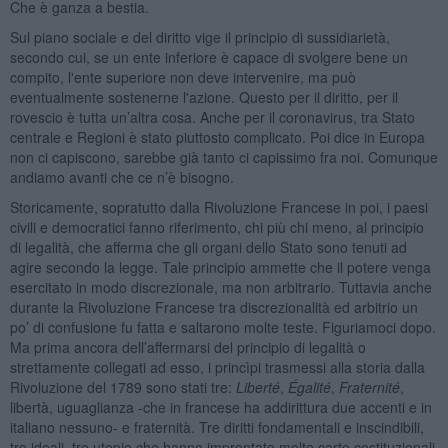
Che è ganza a bestia.
Sul piano sociale e del diritto vige il principio di sussidiarietà,
secondo cui, se un ente inferiore è capace di svolgere bene un
compito, l'ente superiore non deve intervenire, ma può
eventualmente sostenerne l'azione. Questo per il diritto, per il
rovescio è tutta un’altra cosa. Anche per il coronavirus, tra Stato
centrale e Regioni è stato piuttosto complicato. Poi dice in Europa
non ci capiscono, sarebbe già tanto ci capissimo fra noi. Comunque
andiamo avanti che ce n’è bisogno.
Storicamente, sopratutto dalla Rivoluzione Francese in poi, i paesi
civili e democratici fanno riferimento, chi più chi meno, al principio
di legalità, che afferma che gli organi dello Stato sono tenuti ad
agire secondo la legge. Tale principio ammette che il potere venga
esercitato in modo discrezionale, ma non arbitrario. Tuttavia anche
durante la Rivoluzione Francese tra discrezionalità ed arbitrio un
po’ di confusione fu fatta e saltarono molte teste. Figuriamoci dopo.
Ma prima ancora dell’affermarsi del principio di legalità o
strettamente collegati ad esso, i princìpi trasmessi alla storia dalla
Rivoluzione del 1789 sono stati tre:
Liberté
,
Égalité
,
Fraternit
é
,
libertà, uguaglianza -che in francese ha addirittura due accenti e in
italiano nessuno- e fraternità. Tre diritti fondamentali e inscindibili,
tre ideali, tre utopie che hanno improntato molte carte costituzionali