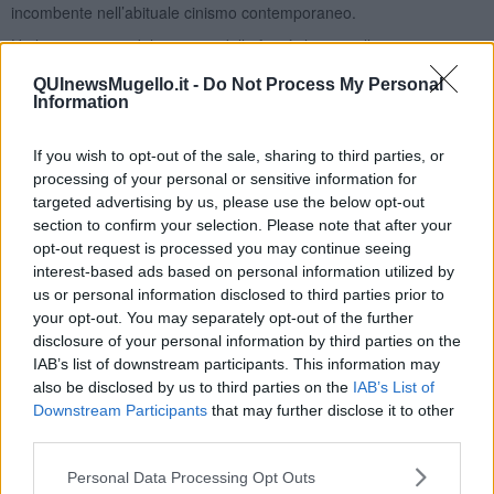
incombente nell’abituale cinismo contemporaneo.
Un lieto esempio del principio della fine è il conto alla rovescia
dell’ultimo dell’anno quando si stappa lo spumante, si fanno i fuochi
QUInewsMugello.it -
Do Not Process My Personal
d’artificio e il trenino, cantando
Brazil es un pais tropical
e a
Information
seguire. Forse perché
semel in anno licet insanire
. O, più
probabilmente, perché ogni fine anno, al principio della fine segue
un nuovo inizio e infatti ci si augura buona fine e buon principio.
If you wish to opt-out of the sale, sharing to third parties, or
Tipo: è morto il re, viva il re. Oppure: morto un papa, se ne fa un
processing of your personal or sensitive information for
altro, a parte questo nostro sarebbe bene non morisse mai, lo dico
targeted advertising by us, please use the below opt-out
anche se non credente. Insomma nella vita principio della fine e
section to confirm your selection. Please note that after your
fine del principio si rincorrono dandoci l’illusione e l’ebbrezza di
opt-out request is processed you may continue seeing
questa breve eternità che è la nostra esistenza. Un ciclo che
interest-based ads based on personal information utilized by
sembra ininterrotto, un principio illusorio di infinito, di progresso e
us or personal information disclosed to third parties prior to
sopravvivenza di cui tutti, nonostante ogni leopardiano venditore di
your opt-out. You may separately opt-out of the further
almanacchi, abbiamo comunque bisogno. Prima che il principe
disclosure of your personal information by third parties on the
delle tenebre venga a reclamarci l’anima e noi a dirgli che no, non
IAB’s list of downstream participants. This information may
gliel’abbiamo mai venduta. Tuttalpiù, a volte imprestata. Che non
also be disclosed by us to third parties on the
IAB’s List of
esiste proprio. Buona domenica e buona fortuna.
Downstream Participants
that may further disclose it to other
Libero Venturi
third parties.
Pontedera, 3 Maggio 2020
Personal Data Processing Opt Outs