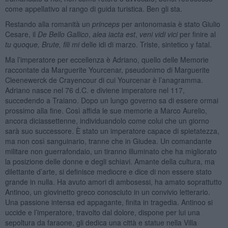
come appellativo al rango di guida turistica. Ben gli sta.
Restando alla romanità un
princeps
per antonomasia è stato Giulio
Cesare, il
De Bello Gallico
,
alea iacta est
,
veni vidi vici
per finire al
tu quoque, Brute, fili mi
delle idi di marzo. Triste, sintetico y fatal.
Ma l’imperatore per eccellenza è Adriano, quello delle Memorie
raccontate da Marguerite Yourcenar, pseudonimo di Marguerite
Cleenewerck de Crayencour di cui Yourcenar è l’anagramma.
Adriano nasce nel 76 d.C. e diviene imperatore nel 117,
succedendo a Traiano. Dopo un lungo governo sa di essere ormai
prossimo alla fine. Così affida le sue memorie a Marco Aurelio,
ancora diciassettenne, individuandolo come colui che un giorno
sarà suo successore. È stato un imperatore capace di spietatezza,
ma non così sanguinario, tranne che in Giudea. Un comandante
militare non guerrafondaio, un tiranno illuminato che ha migliorato
la posizione delle donne e degli schiavi. Amante della cultura, ma
dilettante d’arte, si definisce mediocre e dice di non essere stato
grande in nulla. Ha avuto amori di ambosessi, ha amato soprattutto
Antinoo, un giovinetto greco conosciuto in un convivio letterario.
Una passione intensa ed appagante, finita in tragedia. Antinoo si
uccide e l’imperatore, travolto dal dolore, dispone per lui una
sepoltura da faraone, gli dedica una città e statue nella Villa