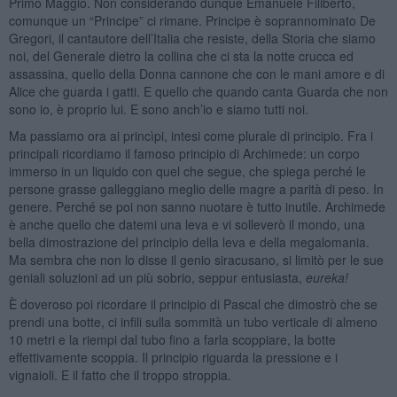
Primo Maggio. Non considerando dunque Emanuele Filiberto,
comunque un “Principe” ci rimane. Principe è soprannominato De
Gregori, il cantautore dell’Italia che resiste, della Storia che siamo
noi, del Generale dietro la collina che ci sta la notte crucca ed
assassina, quello della Donna cannone che con le mani amore e di
Alice che guarda i gatti. E quello che quando canta Guarda che non
sono io, è proprio lui. E sono anch’io e siamo tutti noi.
Ma passiamo ora ai princìpi, intesi come plurale di principio. Fra i
principali ricordiamo il famoso principio di Archimede: un corpo
immerso in un liquido con quel che segue, che spiega perché le
persone grasse galleggiano meglio delle magre a parità di peso. In
genere. Perché se poi non sanno nuotare è tutto inutile. Archimede
è anche quello che datemi una leva e vi solleverò il mondo, una
bella dimostrazione del principio della leva e della megalomania.
Ma sembra che non lo disse il genio siracusano, si limitò per le sue
geniali soluzioni ad un più sobrio, seppur entusiasta,
eureka!
È doveroso poi ricordare il principio di Pascal che dimostrò che se
prendi una botte, ci infili sulla sommità un tubo verticale di almeno
10 metri e la riempi dal tubo fino a farla scoppiare, la botte
effettivamente scoppia. Il principio riguarda la pressione e i
vignaioli. E il fatto che il troppo stroppia.