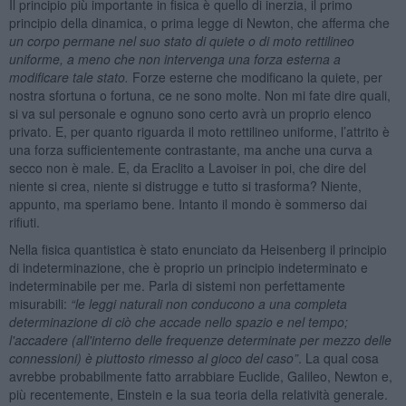
Il principio più importante in fisica è quello di inerzia, il primo
principio della dinamica, o prima legge di Newton, che afferma che
un corpo permane nel suo stato di quiete o di moto rettilineo
uniforme, a meno che non intervenga una forza esterna a
modificare tale stato.
Forze esterne che modificano la quiete, per
nostra sfortuna o fortuna, ce ne sono molte. Non mi fate dire quali,
si va sul personale e ognuno sono certo avrà un proprio elenco
privato. E, per quanto riguarda il moto rettilineo uniforme, l’attrito è
una forza sufficientemente contrastante, ma anche una curva a
secco non è male. E, da Eraclito a Lavoiser in poi, che dire del
niente si crea, niente si distrugge e tutto si trasforma? Niente,
appunto, ma speriamo bene. Intanto il mondo è sommerso dai
rifiuti.
Nella fisica quantistica è stato enunciato da Heisenberg il principio
di indeterminazione, che è proprio un principio indeterminato e
indeterminabile per me. Parla di sistemi non perfettamente
misurabili:
“
le leggi naturali non conducono a una completa
determinazione di ciò che accade nello spazio e nel tempo;
l'accadere (all'interno delle frequenze determinate per mezzo delle
connessioni) è piuttosto rimesso al gioco del caso”
. La qual cosa
avrebbe probabilmente fatto arrabbiare Euclide, Galileo, Newton e,
più recentemente, Einstein e la sua teoria della relatività generale.