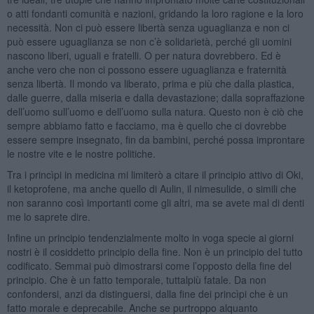
o atti fondanti comunità e nazioni, gridando la loro ragione e la loro
necessità. Non ci può essere libertà senza uguaglianza e non ci
può essere uguaglianza se non c’è solidarietà, perché gli uomini
nascono liberi, uguali e fratelli. O per natura dovrebbero. Ed è
anche vero che non ci possono essere uguaglianza e fraternità
senza libertà. Il mondo va liberato, prima e più che dalla plastica,
dalle guerre, dalla miseria e dalla devastazione; dalla sopraffazione
dell’uomo sull’uomo e dell’uomo sulla natura. Questo non è ciò che
sempre abbiamo fatto e facciamo, ma è quello che ci dovrebbe
essere sempre insegnato, fin da bambini, perché possa improntare
le nostre vite e le nostre politiche.
Tra i princìpi in medicina mi limiterò a citare il principio attivo di Oki,
il ketoprofene, ma anche quello di Aulin, il nimesulide, o simili che
non saranno così importanti come gli altri, ma se avete mal di denti
me lo saprete dire.
Infine un principio tendenzialmente molto in voga specie ai giorni
nostri è il cosiddetto principio della fine. Non è un principio del tutto
codificato. Semmai può dimostrarsi come l’opposto della fine del
principio. Che è un fatto temporale, tuttalpiù fatale. Da non
confondersi, anzi da distinguersi, dalla fine dei princìpi che è un
fatto morale e deprecabile. Anche se purtroppo alquanto