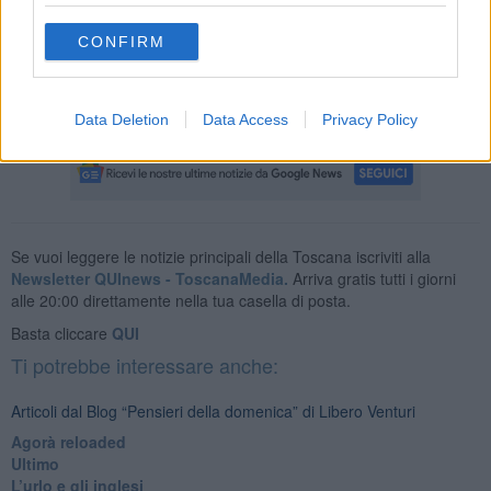
Chiedo scusa a tutti, competenti e professori, per imprecisioni,
bischerate, errori
CONFIRM
di cui, pur tuttavia e con tutto il cuore, né mi pento, né provo alcun
dolore.
Libero Venturi
Data Deletion
Data Access
Privacy Policy
Se vuoi leggere le notizie principali della Toscana iscriviti alla
Newsletter QUInews - ToscanaMedia.
Arriva gratis tutti i giorni
alle 20:00 direttamente nella tua casella di posta.
Basta cliccare
QUI
Ti potrebbe interessare anche:
Articoli dal Blog “Pensieri della domenica” di Libero Venturi
​Agorà reloaded
Ultimo
​L’urlo e gli inglesi