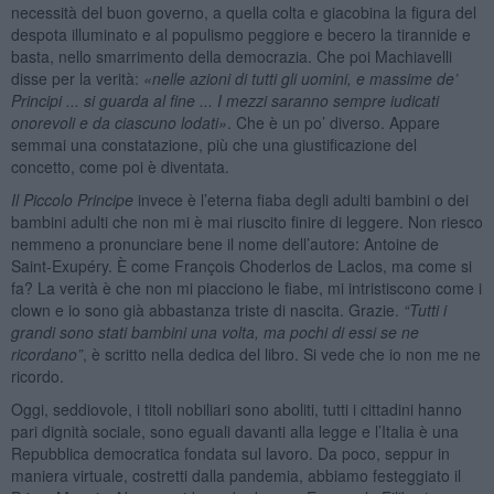
necessità del buon governo, a quella colta e giacobina la figura del
despota illuminato e al populismo peggiore e becero la tirannide e
basta, nello smarrimento della democrazia. Che poi Machiavelli
disse per la verità:
«
nelle azioni di tutti gli uomini, e massime de
’
Principi ... si guarda al fine ... I mezzi saranno sempre iudicati
onorevoli e da ciascuno lodati»
. Che è un po’ diverso. Appare
semmai una constatazione, più che una giustificazione del
concetto, come poi è diventata.
Il Piccolo Principe
invece è l’eterna fiaba degli adulti bambini o dei
bambini adulti che non mi è mai riuscito finire di leggere. Non riesco
nemmeno a pronunciare bene il nome dell’autore: Antoine de
Saint-Exupéry. È come François Choderlos de Laclos, ma come si
fa? La verità è che non mi piacciono le fiabe, mi intristiscono come i
clown e io sono già abbastanza triste di nascita. Grazie.
“Tutti i
grandi sono stati bambini una volta, ma pochi di essi se ne
ricordano”
, è scritto nella dedica del libro. Si vede che io non me ne
ricordo.
Oggi, seddiovole, i titoli nobiliari sono aboliti, tutti i cittadini hanno
pari dignità sociale, sono eguali davanti alla legge e l’Italia è una
Repubblica democratica fondata sul lavoro. Da poco, seppur in
maniera virtuale, costretti dalla pandemia, abbiamo festeggiato il