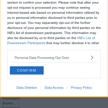
Arie
section to confirm your selection. Please note that after your
​Vaccine Easing
opt-out request is processed you may continue seeing
No profit
interest-based ads based on personal information utilized by
Dragonheart
us or personal information disclosed to third parties prior to
Con-ter?
your opt-out. You may separately opt-out of the further
​Con-te
disclosure of your personal information by third parties on the
Coincidenze e crisi
IAB’s list of downstream participants. This information may
L'amico
also be disclosed by us to third parties on the
IAB’s List of
​L’anno del vaccino
Downstream Participants
that may further disclose it to other
Giulio Regeni
third parties.
​Il rosario
Paolo Rossi
Personal Data Processing Opt Outs
Maradona
Cronaca
​Ancora Covid
CONFIRM
​Biden!
In memoria
​Ancora Francesco
Data Deletion
Data Access
Privacy Policy
Rieccoci
Tenet
Francesco
Suarez
​Il responso