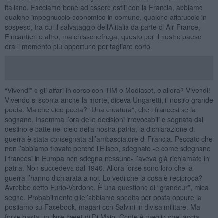
italiano. Facciamo bene ad essere ostili con la Francia, abbiamo
qualche impegnuccio economico in comune, qualche affaruccio in
sospeso, tra cui il salvataggio dell’Alitalia da parte di Air France,
Fincantieri e altro, ma chissenefrega, questo per il nostro paese
era il momento più opportuno per tagliare corto.
“Vivendi” e gli affari in corso con TIM e Mediaset, e allora? Vivendi!
Vivendo si sconta anche la morte, diceva Ungaretti, il nostro grande
poeta. Ma che dico poeta? “Una creatura”, che i francesi se la
sognano. Insomma l’ora delle decisioni irrevocabili è segnata dal
destino e batte nel cielo della nostra patria, la dichiarazione di
guerra è stata consegnata all’ambasciatore di Francia. Peccato che
non l’abbiamo trovato perché l’Eliseo, sdegnato -e come sdegnano
i francesi in Europa non sdegna nessuno- l’aveva già richiamato in
patria. Non succedeva dal 1940. Allora forse sono loro che la
guerra l’hanno dichiarata a noi. Lo vedi che la cosa è reciproca?
Avrebbe detto Furio-Verdone. È una questione di “grandeur”, mica
seghe. Probabilmente gliel’abbiamo spedita per posta oppure la
postiamo su Facebook, magari con Salvini in divisa militare. Ma
forse basta un ilare tweet di Di Maio. Conte è meglio che taccia,