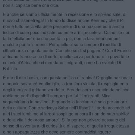
non si capisce bene che dice.
E anche se siamo ufficialmente in recessione e lo spread sale, di
nuovo chissenefrega! In fondo lo disse anche Kennedy che il Pil
non è tutto nella vita delle persone e di una nazione ed è anche
indice di cose poco indicate, come le armi, eccetera. Quindi se non
fa la felicità per qualche punto in più, non la farà neanche per
qualche punto in meno. Per quello ci sono sempre il reddito di
cittadinanza e quota cento. Con che soldi si pagano? Con il Franco
africano francese no di certo, quello serve per tenere in povertà le
colonie d’Africa che ci mandano i migranti, come ha svelato Di
Battista.
È ora di dire basta, con questa politica di rapina! Orgoglio nazionale
e popolo sovrano! Ventimiglia, la frontiera violata, il respingimento
degli immigrati gridano vendetta. Prendessero esempio da noi che
abbiamo porti disponibili sempre per tutti i migranti. Mica
sequestriamo le navi noi! E quando lo facciamo è solo per amore
della cultura. Come scriveva Saba nell’Ulisse? “Il porto accende ad
altri i suoi lumi; me al largo/ sospinge ancora il non domato spirito/
e della vita il doloroso amore”. Si fa per non privare nessuno del
senso di avventura, di curiosità e di sapere, di quella irrequietezza
e non appagatezza che deve sempre contraddistinguere