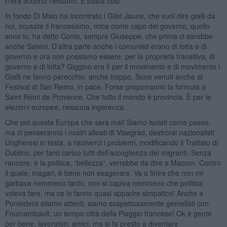
n’era accorto nessuno. E basta così.
In fondo Di Maio ha incontrato i Gilet Jaune, che vuol dire gialli da
noi, scusate il francesismo, mica come capo del governo, quello
sono io, ha detto Conte, sempre Giuseppe, che prima ci sarebbe
anche Salvini. D’altra parte anche i comunisti erano di lotta e di
governo e ora non possiamo essere, per la proprietà transitiva, di
governo e di lotta? Giggino era lì per il movimento e di movimento i
Gialli ne fanno parecchio, anche troppo. Sono venuti anche al
Festival di San Remo, in pace. Forse proporranno la formula a
Saint Rémi de Provence. Che tutto il mondo è provincia. È per le
elezioni europee, nessuna ingerenza.
Che poi questa Europa che sarà mai! Siamo isolati come paese,
ma ci penseranno i nostri alleati di Visegrád, destrorsi nazionalisti
Ungheresi in testa, a risolverci i problemi, modificando il Trattato di
Dublino, per farsi carico tutti dell’accoglienza dei migranti. Senza
rancore, è la politica, “bellezza”, verrebbe da dire a Macron. Contro
il quale, magari, è bene non esagerare. Va a finire che non mi
garbava nemmeno tanto, non si capiva nemmeno che politica
voleva fare, ma ce lo fanno quasi apparire simpatico! Anche a
Pontedera stiamo attenti, siamo sospettosamente gemellati con
Fourcambault, un tempo città della Piaggio francese! Ok è gente
per bene, lavoratori, amici, ma si fa presto a diventare