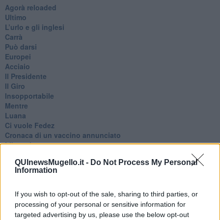
​Agorà reloaded
Ultimo
​L’urlo e gli inglesi
Carrà
Può darsi
Europei
Acciaio
Il Presidente
​Il Giro
Insopportabile
​Mentre
Luana
​Ci vuole Fedez
​Cronaca di un vaccino annunciato
​Liberazione
Esternazioni
QUInewsMugello.it -
Do Not Process My Personal
Vaxzevria
Information
Nazionali
​Ricorrenze e celebrazioni
Marte
If you wish to opt-out of the sale, sharing to third parties, or
​Crapa pelada
processing of your personal or sensitive information for
​I soliti noti
targeted advertising by us, please use the below opt-out