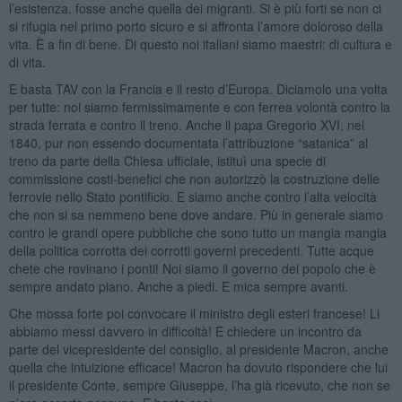
l’esistenza, fosse anche quella dei migranti. Si è più forti se non ci
si rifugia nel primo porto sicuro e si affronta l’amore doloroso della
vita. È a fin di bene. Di questo noi italiani siamo maestri: di cultura e
di vita.
E basta TAV con la Francia e il resto d’Europa. Diciamolo una volta
per tutte: noi siamo fermissimamente e con ferrea volontà contro la
strada ferrata e contro il treno. Anche il papa Gregorio XVI, nel
1840, pur non essendo documentata l’attribuzione “satanica” al
treno da parte della Chiesa ufficiale, istituì una specie di
commissione costi-benefici che non autorizzò la costruzione delle
ferrovie nello Stato pontificio. E siamo anche contro l’alta velocità
che non si sa nemmeno bene dove andare. Più in generale siamo
contro le grandi opere pubbliche che sono tutto un mangia mangia
della politica corrotta dei corrotti governi precedenti. Tutte acque
chete che rovinano i ponti! Noi siamo il governo del popolo che è
sempre andato piano. Anche a piedi. E mica sempre avanti.
Che mossa forte poi convocare il ministro degli esteri francese! Li
abbiamo messi davvero in difficoltà! E chiedere un incontro da
parte del vicepresidente del consiglio, al presidente Macron, anche
quella che intuizione efficace! Macron ha dovuto rispondere che lui
il presidente Conte, sempre Giuseppe, l’ha già ricevuto, che non se