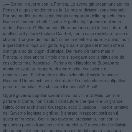
. —
Siamo in guerra con la Francia. Lo avevo già preannunciato nei
Pensieri di qualche domenica fa. Le nostre divisioni sono insanabili.
Partono addirittura dalla glottologia comparata della topa che loro
invece chiamano “chatte”, gatta. E gatti e topi quando mai sono
andati d’accordo? Stiamo addirittura parlando, già lo feci notare, di
quella che il pittore Gustave Courbet, non a caso realista, ritrasse e
chiamò “L’origine del mondo”, come in effetti era ed è. E quindi, non
è questione di topa o di gatta, è già dalle origini del mondo che ci
distinguiamo dai cugini d’oltralpe. Del resto c’è tanto male in
Francia, lo dice anche il titolo che si spiegava con la diffusione del
cosiddetto “mal francioso”. Perfino con Napoleone Buonaparte
abbiamo avuto un rapporto di amore odio, rivoluzione e
restaurazione. E l’allenatore della nazionale di calcio francese
Raymond Domenech, ve lo ricordate? Da tanto che era antipatico
persero i mondiali. E a chi andò il mondiale? A noi!
Oggi il governo popolar sovranista di Salvini e Di Maio, per non
parlare di Conte, non Paolo il cantautore che quello è un grande,
l’altro, come si chiama? Giuseppe, ecco Giuseppe, il padre putativo
del Governo leghista e grillino, è entrato in rapporti ostili con il
governo francese. Con il loro governo, precisiamo, non con lo
splendido popolo francese che lo ha eletto. E questo lo dice Salvini
che anche lui è uomo di un governo eletto dal popolo, ma quello