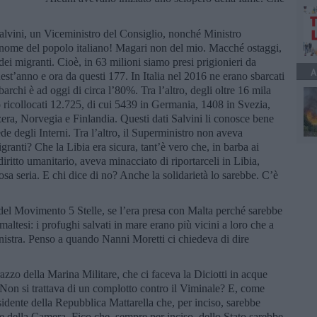
Salvini, un Viceministro del Consiglio, nonché Ministro
 nome del popolo italiano! Magari non del mio. Macché ostaggi,
i dei migranti. Cioè, in 63 milioni siamo presi prigionieri da
A
uest’anno e ora da questi 177. In Italia nel 2016 ne erano sbarcati
archi è ad oggi di circa l’80%. Tra l’altro, degli oltre 16 mila
ano ricollocati 12.725, di cui 5439 in Germania, 1408 in Svezia,
zera, Norvegia e Finlandia. Questi dati Salvini li conosce bene
de degli Interni. Tra l’altro, il Superministro non aveva
granti? Che la Libia era sicura, tant’è vero che, in barba ai
diritto umanitario, aveva minacciato di riportarceli in Libia,
osa seria. E chi dice di no? Anche la solidarietà lo sarebbe. C’è
, del Movimento 5 Stelle, se l’era presa con Malta perché sarebbe
maltesi: i profughi salvati in mare erano più vicini a loro che a
nistra. Penso a quando Nanni Moretti ci chiedeva di dire
zo della Marina Militare, che ci faceva la Diciotti in acque
 Non si trattava di un complotto contro il Viminale? E, come
sidente della Repubblica Mattarella che, per inciso, sarebbe
te della Camera, Fico che, sempre per inciso, dello Stato sarebbe