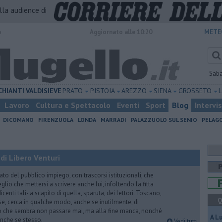
alla audience di
o
Aggiornato alle 10:20
METE
Sab
CHIANTI
VALDISIEVE
PRATO
PISTOIA
AREZZO
SIENA
GROSSETO
Lavoro
Cultura e Spettacolo
Eventi
Sport
Blog
Intervi
DICOMANO
FIRENZUOLA
LONDA
MARRADI
PALAZZUOLO SUL SENIO
PELAG
di Libero Venturi
ato del pubblico impiego, con trascorsi istituzionali, che
lio che mettersi a scrivere anche lui, infoltendo la fitta
dicenti tali- a scapito di quella, sparuta, dei lettori. Toscano,
Q
e, cerca in qualche modo, anche se inutilmente, di
o che sembra non passare mai, ma alla fine manca, nonché
A L
, anche se stesso.
Vedi tutti