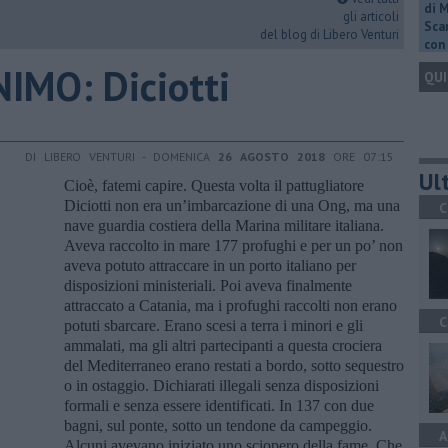
di 
gli articoli
Scar
del blog di Libero Venturi
con 
IMO: Diciotti
QUI
DI LIBERO VENTURI - DOMENICA
26 AGOSTO 2018
ORE 07:15
Ult
Cioè, fatemi capire. Questa volta il pattugliatore
Diciotti non era un’imbarcazione di una Ong, ma una
C
nave guardia costiera della Marina militare italiana.
Aveva raccolto in mare 177 profughi e per un po’ non
aveva potuto attraccare in un porto italiano per
disposizioni ministeriali. Poi aveva finalmente
attraccato a Catania, ma i profughi raccolti non erano
C
potuti sbarcare. Erano scesi a terra i minori e gli
ammalati, ma gli altri partecipanti a questa crociera
del Mediterraneo erano restati a bordo, sotto sequestro
o in ostaggio. Dichiarati illegali senza disposizioni
formali e senza essere identificati. In 137 con due
bagni, sul ponte, sotto un tendone da campeggio.
A
Alcuni avevano iniziato uno sciopero della fame. Che