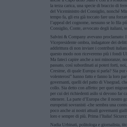
la terza carica, una specie di braccio di ferr
del Viceministro del Consiglio, nonché Mini
tempo fa, gli era già toccato fare una forzat
l’appeal del cognome, nessuno se lo fila più 
Consiglio, Conte, avvocato degli italiani, 
Salvini & Company avevano proclamato: l’Eu
Vicepresidente ombra, indagatore dei delitti
addirittura di non inviare i contributi ital
questo modo non riceveremo più i fondi UE,
Ma fateci capire anche a noi minoranze, noi i
passato, così subordinati ai poteri forti, no
Cresime, di quale Europa si parla? Sia pur c
volenterosi” hanno fatto e fanno la loro par
governanti, quelli del patto di Visegrad, che
collo. Sia detto con affetto: per quei migran
per cui dei richiedenti asilo si devono far 
ottenere. La parte d’Europa che il nostro go
europeisti sovranisti -che sembra una contra
poco anche ai nostri attuali governanti giall
loro e sempre di più. Prima l’Italia! Sicurez
Nadia Urbinati, politologa e giornalista, ti