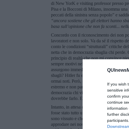
di New YorK e visiting professor presso pre
Pisa e la Bocconi di Milano, insomma una b
peccati della sinistra senza popolo” e saddi
“ancora sostiene che gli elettori hanno sb
basa sull’opinione che non fa sconti... ne
Concordo con il riconoscimento dei non pochi
lavoratori e non solo. Va da sé il rispett
conto le condizioni “strutturali” critiche de
netta che in democrazia sbaglia chi perde. 
principio di realtà che non mi convince pie
sempre motivi nella vittoria, come nella sc
assurgono immediatamente al rango di ragio
QUInewsMu
sbagli? Hitler fu eletto dalla maggioranza 
ormai noti. Però, aveva ragione? E sbaglia
If you wish 
estremo e non parallelo all’oggi, ma potrei f
sensitive in
democrazia chi vince governa e programma.
confirm you
dovrebbe farlo. E poi ognuno partecipa e s
continue se
Intanto, in attesa di capire, di oppormi e m
information 
fosse stato tutto un brutto sogno. Se mi foss
further disc
sono vissuto e che ho contribuito, male o be
participants
approdare nei nostri porti, in cui, sia pur c
Downstream 