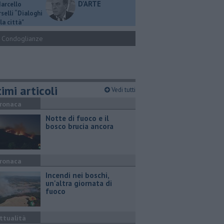
D'ARTE
Marcello
selli “Dialoghi
la città"
Condoglianze
imi articoli
Vedi tutti
ronaca
Notte di fuoco e il
bosco brucia ancora
ronaca
Incendi nei boschi,
un'altra giornata di
fuoco
ttualità