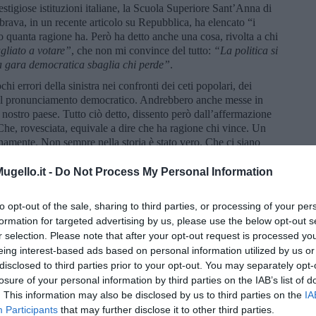
stigiose istituzioni italiane, la Scuola Superiore Sant’Anna di
rava, in un recente articolo su Repubblica, ha elencato “i
o quanta ragione ha. Però ha detto anche una cosa, rivolta a chi
agliato a votare”
, che non mi convince del tutto:
“La politica si
lla gara democratica sbaglia chi perde”
.
 errori della sinistra nei confronti dei ceti popolari, dei
o del pronunciamento democratico. Andrebbero anche messe in
l nostro paese. Tutto ciò detto, dissento però dall’affermazione
Che, rovesciata, equivale a dire che ha ragione chi vince. Un
namente. Non sempre nella storia è stato vero. Che ci siano
onfitta di un pronunciamento elettorale è vero. Ma questi motivi
ni? E, per contro, sono semplicemente relegabili all’indice di
gello.it -
Do Not Process My Personal Information
del popolo tedesco. E certo ci furono per questo molti motivi,
va la minoranza costituita dai suoi oppositori? È un esempio
to opt-out of the sale, sharing to third parties, or processing of your per
arne altri, non così radicali. Meglio limitarsi a dire che in
formation for targeted advertising by us, please use the below opt-out s
 O dovrebbe farlo. E chi perde si oppone e medita. O
r selection. Please note that after your opt-out request is processed y
i organizza. O dovrebbe farlo.
eing interest-based ads based on personal information utilized by us or
editare, di partecipare e organizzarmi, mi sono chiesto se non
disclosed to third parties prior to your opt-out. You may separately opt-
i svegliato e avessi ritrovato un paese solidale, quello in cui
losure of your personal information by third parties on the IAB’s list of
ne, a far crescere, in cui una nave, italiana e non solo, potesse
. This information may also be disclosed by us to third parties on the
IA
on migliori regole europee, i profughi potessero essere accolti, in
Participants
that may further disclose it to other third parties.