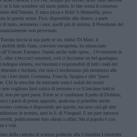
o: se li fate scendere sul suolo patrio, lo fate senza il consenso
stro dell’Interno. E mica pizza e fichi! A Mattarella, poco
ura in questo senso. Fico, disponibile allo sbarco, a parte
di tanto, nemmeno i suoi, quelli più di sinistra. Il Presidente del
sostanzialmente non pervenuto.
ropa faccia la sua parte se no, nisba! Di Maio, il
 perfetti dello Stato, convinto europeista, ha minacciato
iani all’Unione Europea. Siamo anche sulle spese... Ovviamente in
 oltre a beccarci sanzioni, così ci facciamo un bel guadagno.
ndegna sinistra, noi buonisti e responsabili di tutti i mali del
i, detestati e fischiati, che non ci inviteranno più nemmeno alle
on i loro limiti, Germania, Francia, Spagna e altri “paesi
te. Chi fa orecchie da mercante sono i sodali dei nostri
 non vogliono farsi carico di nessuno e ce li lasciano tutti in
ti, non per quei paesi. Forse se si cambiasse il patto di Dublino,
carico i paesi di primo approdo, qualcosa si potrebbe anche
verno contesta è disponibile per questo, ma non così gli altri
ddizione in termini, anzi lo è- di Visegrad. E mi pare interessi
overdi, politicamente loro alleati o affini. Ma il popolo è con
za e voti.
tolare della cattedra di scienze politiche alla Columbia University