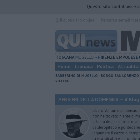
Questo sito contribuisce 
QUI
quotidiano online.
Percorso semplificat
TOSCANA
MUGELLO
FIRENZE
EMPOLESE
Home
Cronaca
Politica
Attualità
BARBERINO DI MUGELLO
BORGO SAN LORENZO
VICCHIO
PENSIERI DELLA DOMENICA — il Blog 
Libero Venturi è un pension
non ha trovato niente di meg
schiera degli scrittori -o se
valderopiteco e pontederes
ingannare il cazzo di temp
la vita, gli altri e, in fondo