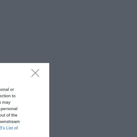
sonal or
ection to
ou may
 personal
out of the
 downstream
B’s List of