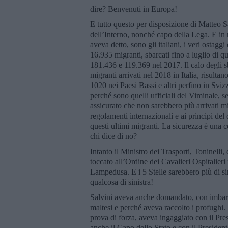
dire? Benvenuti in Europa!
E tutto questo per disposizione di Matteo 
dell’Interno, nonché capo della Lega. E in
aveva detto, sono gli italiani, i veri ostagg
16.935 migranti, sbarcati fino a luglio di q
181.436 e 119.369 nel 2017. Il calo degli sb
migranti arrivati nel 2018 in Italia, risult
1020 nei Paesi Bassi e altri perfino in Sviz
perché sono quelli ufficiali del Viminale, se
assicurato che non sarebbero più arrivati mi
regolamenti internazionali e ai principi del 
questi ultimi migranti. La sicurezza è una c
chi dice di no?
Intanto il Ministro dei Trasporti, Toninelli
toccato all’Ordine dei Cavalieri Ospitalieri 
Lampedusa. E i 5 Stelle sarebbero più di si
qualcosa di sinistra!
Salvini aveva anche domandato, con imbaraz
maltesi e perché aveva raccolto i profughi.
prova di forza, aveva ingaggiato con il Pre
anche il Capo dello Stato e con il Presiden