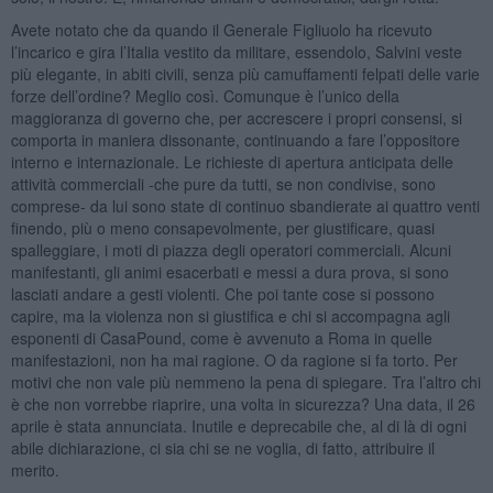
Avete notato che da quando il Generale Figliuolo ha ricevuto
l’incarico e gira l’Italia vestito da militare, essendolo, Salvini veste
più elegante, in abiti civili, senza più camuffamenti felpati delle varie
forze dell’ordine? Meglio così. Comunque è l’unico della
maggioranza di governo che, per accrescere i propri consensi, si
comporta in maniera dissonante, continuando a fare l’oppositore
interno e internazionale. Le richieste di apertura anticipata delle
attività commerciali -che pure da tutti, se non condivise, sono
comprese- da lui sono state di continuo sbandierate ai quattro venti
finendo, più o meno consapevolmente, per giustificare, quasi
spalleggiare, i moti di piazza degli operatori commerciali. Alcuni
manifestanti, gli animi esacerbati e messi a dura prova, si sono
lasciati andare a gesti violenti. Che poi tante cose si possono
capire, ma la violenza non si giustifica e chi si accompagna agli
esponenti di CasaPound, come è avvenuto a Roma in quelle
manifestazioni, non ha mai ragione. O da ragione si fa torto. Per
motivi che non vale più nemmeno la pena di spiegare. Tra l’altro chi
è che non vorrebbe riaprire, una volta in sicurezza? Una data, il 26
aprile è stata annunciata. Inutile e deprecabile che, al di là di ogni
abile dichiarazione, ci sia chi se ne voglia, di fatto, attribuire il
merito.