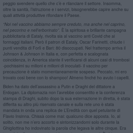
peggio svendere quello che c’è e rilanciare il settore. Insomma,
oltre la sanità, l’istruzione e i servizi, bisognerebbe capire anche su
quali attività produttive rifondare il Paese.
“Noi nel vaccino abbiamo sempre creduto, ma anche nel caprino,
nel pecorino e nell
’erborinato”
. È la spiritosa e brillante campagna
pubblicitaria di Eataly, rivolta sia al vaccino anti Covid che ai
formaggi italiani. Però il patron di Eataly, Oscar Farinetti, chiude i
punti vendita di Forlì e Bari: 80 disoccupati. Nel frattempo arriva il
Johnson & Johnson in Italia e, con perfetta e scalognata
coincidenza, in America stante il verificarsi di alcuni casi di trombosi
-pochissimi su milioni e milioni di inoculati- il vaccino per
precauzione è stato momentaneamente sospeso. Peccato, mi ero
trovato così bene con lo shampoo! Almeno finché ho avuto i capelli.
Biden ha dato dell’assassino a Putin e Draghi del dittatore a
Erdogan. La diplomazia non l’avrebbe consentito e la conferenza
stampa di Draghi, subito dopo la sua esternazione in diretta, è stata
differita su altro più riservato canale e sulla rete uno è stata
mandata in onda una replica de L’Eredità con quel petulante di
Flavio Insinna. Chissà come mai: qualcuno dice apposta. Io, al
solito, non me n’ero accorto e sintonizzandomi solo durante la
Ghigliottina ho indovinato la parola che legava le altre cinque. Era