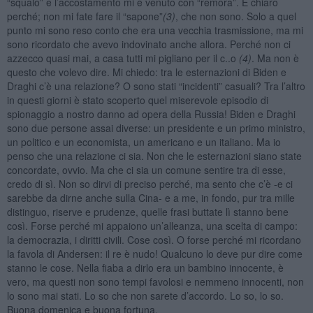
“squalo” e l’accostamento mi è venuto con “remora”. È chiaro
perché; non mi fate fare il “sapone”
(3)
, che non sono. Solo a quel
punto mi sono reso conto che era una vecchia trasmissione, ma mi
sono ricordato che avevo indovinato anche allora. Perché non ci
azzecco quasi mai, a casa tutti mi pigliano per il c..o
(4)
. Ma non è
questo che volevo dire. Mi chiedo: tra le esternazioni di Biden e
Draghi c’è una relazione? O sono stati “incidenti” casuali? Tra l’altro
in questi giorni è stato scoperto quel miserevole episodio di
spionaggio a nostro danno ad opera della Russia! Biden e Draghi
sono due persone assai diverse: un presidente e un primo ministro,
un politico e un economista, un americano e un italiano. Ma io
penso che una relazione ci sia. Non che le esternazioni siano state
concordate, ovvio. Ma che ci sia un comune sentire tra di esse,
credo di sì. Non so dirvi di preciso perché, ma sento che c’è -e ci
sarebbe da dirne anche sulla Cina- e a me, in fondo, pur tra mille
distinguo, riserve e prudenze, quelle frasi buttate lì stanno bene
così. Forse perché mi appaiono un’alleanza, una scelta di campo:
la democrazia, i diritti civili. Cose così. O forse perché mi ricordano
la favola di Andersen: il re è nudo! Qualcuno lo deve pur dire come
stanno le cose. Nella fiaba a dirlo era un bambino innocente, è
vero, ma questi non sono tempi favolosi e nemmeno innocenti, non
lo sono mai stati. Lo so che non sarete d’accordo. Lo so, lo so.
Buona domenica e buona fortuna.