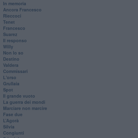
In memoria
​Ancora Francesco
Rieccoci
Tenet
Francesco
Suarez
​Il responso
Willy
Non lo so
Destino
Valdera
Commissari
L'orso
Grullaia
Spot
​Il grande vuoto
​La guerra dei mondi
Marciare non marcire
Fase due
L’Agorà
Silvia
Congiunti