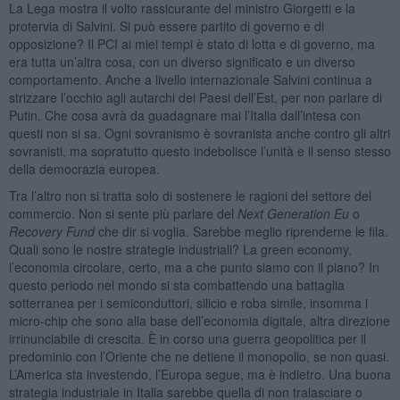
La Lega mostra il volto rassicurante del ministro Giorgetti e la
protervia di Salvini. Si può essere partito di governo e di
opposizione? Il PCI ai miei tempi è stato di lotta e di governo, ma
era tutta un’altra cosa, con un diverso significato e un diverso
comportamento. Anche a livello internazionale Salvini continua a
strizzare l’occhio agli autarchi dei Paesi dell’Est, per non parlare di
Putin. Che cosa avrà da guadagnare mai l’Italia dall’intesa con
questi non si sa. Ogni sovranismo è sovranista anche contro gli altri
sovranisti, ma sopratutto questo indebolisce l’unità e il senso stesso
della democrazia europea.
Tra l’altro non si tratta solo di sostenere le ragioni del settore del
commercio. Non si sente più parlare del
Next
Generation
Eu
o
Recovery
Fund
che dir si voglia. Sarebbe meglio riprenderne le fila.
Quali sono le nostre strategie industriali? La green economy,
l’economia circolare, certo, ma a che punto siamo con il piano? In
questo periodo nel mondo si sta combattendo una battaglia
sotterranea per i semiconduttori, silicio e roba simile, insomma i
micro-chip che sono alla base dell’economia digitale, altra direzione
irrinunciabile di crescita. È in corso una guerra geopolitica per il
predominio con l’Oriente che ne detiene il monopolio, se non quasi.
L’America sta investendo, l’Europa segue, ma è indietro. Una buona
strategia industriale in Italia sarebbe quella di non tralasciare o