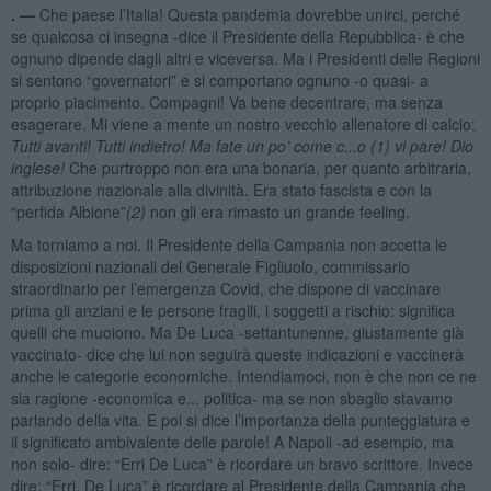
. —
Che paese l’Italia! Questa pandemia dovrebbe unirci, perché
se qualcosa ci insegna -dice il Presidente della Repubblica- è che
ognuno dipende dagli altri e viceversa. Ma i Presidenti delle Regioni
si sentono “governatori” e si comportano ognuno -o quasi- a
proprio piacimento. Compagni! Va bene decentrare, ma senza
esagerare. Mi viene a mente un nostro vecchio allenatore di calcio:
Tutti avanti! Tutti indietro! Ma fate un po’ come c...o
(1) vi pare! Dio
inglese!
Che purtroppo non era una bonaria, per quanto arbitraria,
attribuzione nazionale alla divinità. Era stato fascista e con la
“perfida Albione”
(2)
non gli era rimasto un grande feeling.
Ma torniamo a noi. Il Presidente della Campania non accetta le
disposizioni nazionali del Generale Figliuolo, commissario
straordinario per l’emergenza Covid, che dispone di vaccinare
prima gli anziani e le persone fragili, i soggetti a rischio: significa
quelli che muoiono. Ma De Luca -settantunenne, giustamente già
vaccinato- dice che lui non seguirà queste indicazioni e vaccinerà
anche le categorie economiche. Intendiamoci, non è che non ce ne
sia ragione -economica e... politica- ma se non sbaglio stavamo
parlando della vita. E poi si dice l’importanza della punteggiatura e
il significato ambivalente delle parole! A Napoli -ad esempio, ma
non solo- dire: “Erri De Luca” è ricordare un bravo scrittore. Invece
dire: “Erri, De Luca” è ricordare al Presidente della Campania che