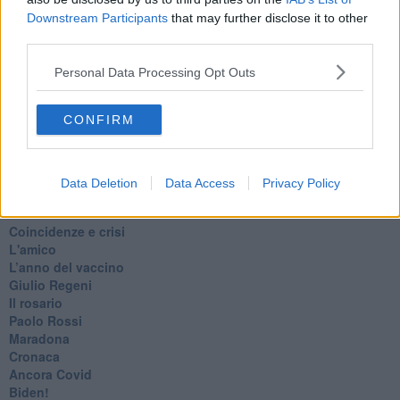
Vaxzevria
Downstream Participants
that may further disclose it to other
Nazionali
third parties.
​Ricorrenze e celebrazioni
Marte
Personal Data Processing Opt Outs
​Crapa pelada
​I soliti noti
CONFIRM
Arie
​Vaccine Easing
No profit
Dragonheart
Data Deletion
Data Access
Privacy Policy
Con-ter?
​Con-te
Coincidenze e crisi
L'amico
​L’anno del vaccino
Giulio Regeni
​Il rosario
Paolo Rossi
Maradona
Cronaca
​Ancora Covid
​Biden!