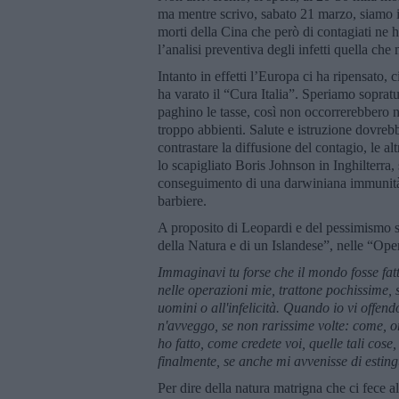
ma mentre scrivo, sabato 21 marzo, siamo i
morti della Cina che però di contagiati ne h
l’analisi preventiva degli infetti quella che
Intanto in effetti l’Europa ci ha ripensato, 
ha varato il “Cura Italia”. Speriamo sopratu
paghino le tasse, così non occorrerebbero ne
troppo abbienti. Salute e istruzione dovrebb
contrastare la diffusione del contagio, le 
lo scapigliato Boris Johnson in Inghilterra, s
conseguimento di una darwiniana immunità
barbiere.
A proposito di Leopardi e del pessimismo su
della Natura e di un Islandese”, nelle “Oper
Immaginavi tu forse che il mondo fosse fatt
nelle operazioni mie, trattone pochissime, se
uomini o all'infelicità. Quando io vi offe
n'avveggo, se non rarissime volte: come, ord
ho fatto, come credete voi, quelle tali cose,
finalmente, se anche mi avvenisse di esting
Per dire della natura matrigna che ci fece 