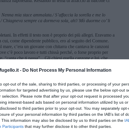
romanza napoletana. Restando in tema di affaccio al balcone ci
ca Nenna mia stace ammalata./ S
’
affaccia la sorella e me lo
ta./ Chiagneva sempre ca dormeva sola, ah!/ Mò duorme co’ li
etani. In effetti il testo non è proprio dei più allegri. Eravamo a
n cui, come dipendente pubblico, ero al seguito del Comune.
l mare, c’era un giovane con chitarra che cantava le canzoni
ove c’è poco lavoro e tutti chissà perché, o forse proprio per
, “canta che ti passa”... Gli chiesi quella canzone e lui, che
 si rifiutò e, in sostituzione, mi cantò “Fenesta vascia”.
gello.it -
Do Not Process My Personal Information
a suspire mm
’
haje fatto jettare!/ Mm
’
arde stu core, comm
’
a na
re!
to opt-out of the sale, sharing to third parties, or processing of your per
a di essere un giovane acquaiolo che canta e, alle donne che dal
formation for targeted advertising by us, please use the below opt-out s
qua, risponde
“
so
’
lacreme d
’
ammore e non è acqua!”
. Come la
r selection. Please note that after your opt-out request is processed y
’altra. Da incontri e gemellaggi si impara sempre qualcosa.
eing interest-based ads based on personal information utilized by us or
disclosed to third parties prior to your opt-out. You may separately opt-
losure of your personal information by third parties on the IAB’s list of
ando si aspiette a me,/
e mme risponne: "Si 'o vvuó sap
é
,/ cc
á
. This information may also be disclosed by us to third parties on the
IA
mme sarr
á
sincera?/ Luna rossa,/ se
n'
è ghiuta ll'ata sera/ senza
Participants
that may further disclose it to other third parties.
me,/ for 'o barcone stanott'ê
ttre,/
e prega 'e Sante pe' mme ved
é
./