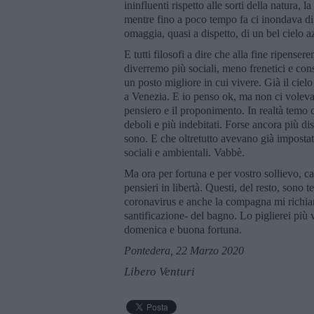
ininfluenti rispetto alle sorti della natura, 
mentre fino a poco tempo fa ci inondava di
omaggia, quasi a dispetto, di un bel cielo a
E tutti filosofi a dire che alla fine ripense
diverremo più sociali, meno frenetici e con
un posto migliore in cui vivere. Già il cie
a Venezia. E io penso ok, ma non ci voleva
pensiero e il proponimento. In realtà temo 
deboli e più indebitati. Forse ancora più dise
sono. E che oltretutto avevano già impostato,
sociali e ambientali. Vabbè.
Ma ora per fortuna e per vostro sollievo, car
pensieri in libertà. Questi, del resto, sono 
coronavirus e anche la compagna mi richiama
santificazione- del bagno. Lo piglierei più
domenica e buona fortuna.
Pontedera, 22 Marzo 2020
Libero Venturi