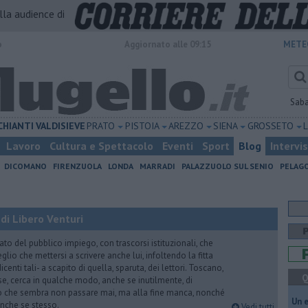
alla audience di
o
Aggiornato alle 09:15
METE
Sab
CHIANTI
VALDISIEVE
PRATO
PISTOIA
AREZZO
SIENA
GROSSETO
Lavoro
Cultura e Spettacolo
Eventi
Sport
Blog
Intervi
DICOMANO
FIRENZUOLA
LONDA
MARRADI
PALAZZUOLO SUL SENIO
PELAG
di Libero Venturi
ato del pubblico impiego, con trascorsi istituzionali, che
lio che mettersi a scrivere anche lui, infoltendo la fitta
dicenti tali- a scapito di quella, sparuta, dei lettori. Toscano,
Q
e, cerca in qualche modo, anche se inutilmente, di
o che sembra non passare mai, ma alla fine manca, nonché
​Un 
, anche se stesso.
Vedi tutti