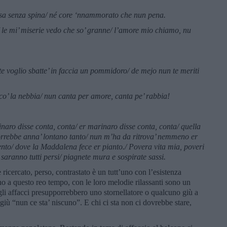
sa senza spina/ n
é
core
‘
nnammorato che nun pena.
 le mi
’
miserie vedo che so
’
granne/ l
’
amore mio chiamo, nu
te voglio sbatte
’
in faccia un pommidoro/ de mejo nun te meriti
 co
’
la nebbia/ nun canta per amore, canta pe
’
rabbia!
rinaro disse conta, conta/ er marinaro disse conta, conta/ quella
orrebbe anna’ lontano tanto/ nun m’ha da ritrova’ nemmeno er
nto/ dove la Maddalena fece er pianto./ Povera vita mia, poveri
ne saranno tutti persi/ piagnete mura e sospirate sassi.
 ricercato, perso, contrastato è un tutt’uno con l’esistenza
o a questo reo tempo, con le loro melodie rilassanti sono un
gli affacci presupporrebbero uno stornellatore o qualcuno giù a
iù “nun ce sta’ niscuno”. E chi ci sta non ci dovrebbe stare,