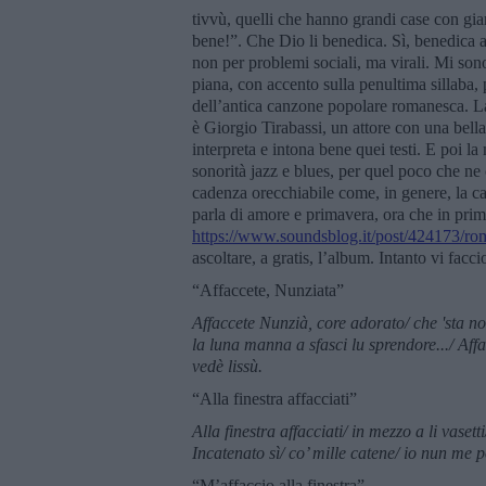
tivvù, quelli che hanno grandi case con giard
bene!”. Che Dio li benedica. Sì, benedica anch
non per problemi sociali, ma virali. Mi son
piana, con accento sulla penultima sillaba,
dell’antica canzone popolare romanesca. La
è Giorgio Tirabassi, un attore con una bell
interpreta e intona bene quei testi. E poi 
sonorità jazz e blues, per quel poco che n
cadenza orecchiabile come, in genere, la 
parla di amore e primavera, ora che in prima
https://www.soundsblog.it/post/424173/roma
ascoltare, a gratis, l’album. Intanto vi faccio
“Affaccete, Nunziata”
Affaccete Nunzià, core adorato/ che 'sta not
la luna manna a sfasci lu sprendore.../ Af
vedè lissù.
“Alla finestra affacciati”
Alla finestra affacciati/ in mezzo a li vasetti
Incatenato sì/ co
’
mille catene/ io nun me p
“M’affaccio alla finestra”