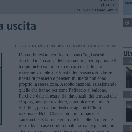
civ
gli articoli
del blog di Libero Venturi
ra uscita
QUI
DI LIBERO VENTURI - DOMENICA
22 MARZO 2020
ORE 07:00
Ult
Dovendo restare confinato in casa “agli arresti
domiciliari” a causa del coronavirus, per ingannare il
A
tempo metto su un po’ di musica e affido la mia
evasione virtuale alla libertà dei pensieri. Anche se
libertà di pensiero e pensieri in libertà non sono
proprio la stessa cosa. Ascolto canzoni, selezionando
quelle che hanno per tema l’affaccio al balcone.
C
Perché è dalle finestre, dai davanzali, dai terrazzi che
ci sporgiamo per respirare, comunicare e, i meno
disinibiti, per cantare insieme agli altri l’inno
nazionale, Bella Ciao o intonare romanze e
canzonette. E la notte guardare le stelle. Noi, gente
normale, in case condominiali normali e piccole, noi
C
che non siamo come la gente ricca che si vede in