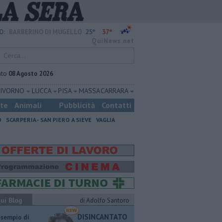
25°
37°
O:
BARBERINO DI MUGELLO
QuiNews.net
ato
08 Agosto 2026
LIVORNO
LUCCA
PISA
MASSA CARRARA
ste
Animali
Pubblicità
Contatti
O
SCARPERIA - SAN PIERO A SIEVE
VAGLIA
ui Blog
di Adolfo Santoro
DISINCANTATO
esempio di