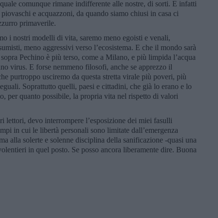
la quale comunque rimane indifferente alle nostre, di sorti. E infatti
 piovaschi e acquazzoni, da quando siamo chiusi in casa ci
zzurro primaverile.
remo i nostri modelli di vita, saremo meno egoisti e venali,
sumisti, meno aggressivi verso l’ecosistema. E che il mondo sarà
lo sopra Pechino è più terso, come a Milano, e più limpida l’acqua
no virus. E forse nemmeno filosofi, anche se apprezzo il
che purtroppo usciremo da questa stretta virale più poveri, più
guali. Soprattutto quelli, paesi e cittadini, che già lo erano e lo
 per quanto possibile, la propria vita nel rispetto di valori
i lettori, devo interrompere l’esposizione dei miei fasulli
tempi in cui le libertà personali sono limitate dall’emergenza
 alla solerte e solenne disciplina della sanificazione -quasi una
 volentieri in quel posto. Se posso ancora liberamente dire. Buona