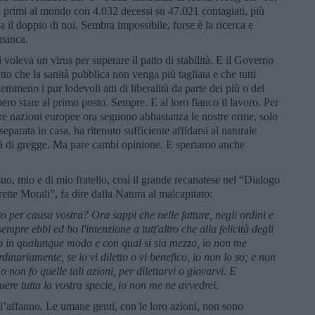
 primi al mondo con 4.032 decessi su 47.021 contagiati, più
a il doppio di noi. Sembra impossibile, forse è la ricerca e
 manca.
ci voleva un virus per superare il patto di stabilità. E il Governo
tto che la sanità pubblica non venga più tagliata e che tutti
mmeno i pur lodevoli atti di liberalità da parte dei più o dei
ero stare al primo posto. Sempre. E al loro fianco il lavoro. Per
altre nazioni europee ora seguono abbastanza le nostre orme, solo
eparata in casa, ha ritenuto sufficiente affidarsi al naturale
 di gregge. Ma pare cambi opinione. E speriamo anche
o, mio e di mio fratello, così il grande recanatese nel “Dialogo
ette Morali”, fa dire dalla Natura al malcapitato:
o per causa vostra? Ora sappi che nelle fatture, negli ordini e
mpre ebbi ed ho l'intenzione a tutt'altro che alla felicità degli
ndo in qualunque modo e con qual si sia mezzo, io non me
inariamente, se io vi diletto o vi benefico, io non lo so; e non
 o non fo quelle tali azioni, per dilettarvi o giovarvi. E
uere tutta la vostra specie, io non me ne avvedrei.
all’affanno. Le umane genti, con le loro azioni, non sono