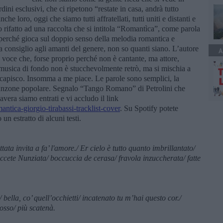
ini esclusivi, che ci ripetono “restate in casa, andrà tutto
e loro, oggi che siamo tutti affratellati, tutti uniti e distanti e
o rifatto ad una raccolta che si intitola “Romantìca”, come parola
 perché gioca sul doppio senso della melodia romantica e
 consiglio agli amanti del genere, non so quanti siano. L’autore
A
a voce che, forse proprio perché non è cantante, ma attore,
la musica di fondo non è stucchevolmente retrò, ma si mischia a
e capisco. Insomma a me piace. Le parole sono semplici, la
canzone popolare. Segnalo “Tango Romano” di Petrolini che
vera siamo entrati e vi accludo il link
ntica-giorgio-tirabassi-tracklist-cover
. Su Spotify potete
 un estratto di alcuni testi.
tata invita a fa’ l'amore./ Er cielo è tutto quanto imbrillantato/
faccete Nunziata/ boccuccia
de cerasa/
fravola inzuccherata/ fatte
/ bella, co
’
quell’occhietti/ incatenato tu m
’
hai questo cor./
osso/ più scatenà.