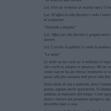
Lei: Fior de verbena/ ar munno nun c’è ro
Lui: M
’
affaccio alla finestra e vedo l
’
onne/
m
’
arisponne.
“Stornelli a dispetto”
Lui: Affaccete alla finestra o grugno nero/ 
davero.
Lei: L
’
ucello in gabbia/ si canta la matina
“Le stelle”
Le stelle su ner cielo so’ a millanta/ er ma
che cerchi tu sempre ce amanca./ Me ne v
vento/ nun m’ha da ritrova’ nemmeno er ve
passi/ alla fine saranno tutti persi/ alla fi
Sono storie di vita e malavita, dove l’amore
grama, eppure anche spensierata. Si adattan
antidoto al malessere del tempo. Certo que
basso e invece noi possiamo sporgerci, ma g
dovrebbe stare a casa.