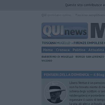
Questo sito contribuisce 
QUI
quotidiano online.
Percorso semplificat
TOSCANA
MUGELLO
FIRENZE
EMPOLESE
Home
Cronaca
Politica
Attualità
BARBERINO DI MUGELLO
BORGO SAN LORENZO
VICCHIO
PENSIERI DELLA DOMENICA — il Blog 
Libero Venturi è un pension
non ha trovato niente di meg
schiera degli scrittori -o se
valderopiteco e pontederes
ingannare il cazzo di temp
la vita, gli altri e, in fondo