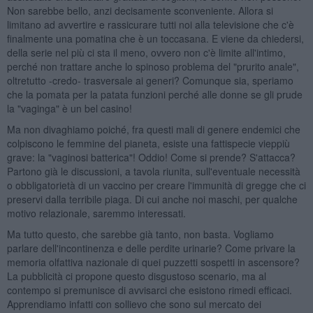
Non sarebbe bello, anzi decisamente sconveniente. Allora si
limitano ad avvertire e rassicurare tutti noi alla televisione che c'è
finalmente una pomatina che è un toccasana. E viene da chiedersi,
della serie nel più ci sta il meno, ovvero non c'è limite all'intimo,
perché non trattare anche lo spinoso problema del "prurito anale",
oltretutto -credo- trasversale ai generi? Comunque sia, speriamo
che la pomata per la patata funzioni perché alle donne se gli prude
la "vaginga" è un bel casino!
Ma non divaghiamo poiché, fra questi mali di genere endemici che
colpiscono le femmine del pianeta, esiste una fattispecie vieppiù
grave: la "vaginosi batterica"! Oddio! Come si prende? S'attacca?
Partono già le discussioni, a tavola riunita, sull'eventuale necessità
o obbligatorietà di un vaccino per creare l'immunità di gregge che ci
preservi dalla terribile piaga. Di cui anche noi maschi, per qualche
motivo relazionale, saremmo interessati.
Ma tutto questo, che sarebbe già tanto, non basta. Vogliamo
parlare dell'incontinenza e delle perdite urinarie? Come privare la
memoria olfattiva nazionale di quei puzzetti sospetti in ascensore?
La pubblicità ci propone questo disgustoso scenario, ma al
contempo si premunisce di avvisarci che esistono rimedi efficaci.
Apprendiamo infatti con sollievo che sono sul mercato dei