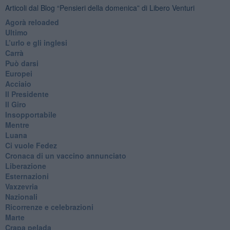
Articoli dal Blog “Pensieri della domenica” di Libero Venturi
​Agorà reloaded
Ultimo
​L’urlo e gli inglesi
Carrà
Può darsi
Europei
Acciaio
Il Presidente
​Il Giro
Insopportabile
​Mentre
Luana
​Ci vuole Fedez
​Cronaca di un vaccino annunciato
​Liberazione
Esternazioni
Vaxzevria
Nazionali
​Ricorrenze e celebrazioni
Marte
​Crapa pelada