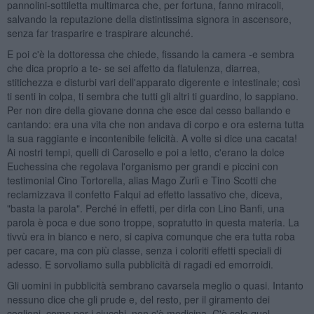
pannolini-sottiletta multimarca che, per fortuna, fanno miracoli,
salvando la reputazione della distintissima signora in ascensore,
senza far trasparire e traspirare alcunché.
E poi c'è la dottoressa che chiede, fissando la camera -e sembra
che dica proprio a te- se sei affetto da flatulenza, diarrea,
stitichezza e disturbi vari dell'apparato digerente e intestinale; così
ti senti in colpa, ti sembra che tutti gli altri ti guardino, lo sappiano.
Per non dire della giovane donna che esce dal cesso ballando e
cantando: era una vita che non andava di corpo e ora esterna tutta
la sua raggiante e incontenibile felicità. A volte si dice una cacata!
Ai nostri tempi, quelli di Carosello e poi a letto, c'erano la dolce
Euchessina che regolava l'organismo per grandi e piccini con
testimonial Cino Tortorella, alias Mago Zurlì e Tino Scotti che
reclamizzava il confetto Falqui ad effetto lassativo che, diceva,
"basta la parola". Perché in effetti, per dirla con Lino Banfi, una
parola è poca e due sono troppe, sopratutto in questa materia. La
tivvù era in bianco e nero, si capiva comunque che era tutta roba
per cacare, ma con più classe, senza i coloriti effetti speciali di
adesso. E sorvoliamo sulla pubblicità di ragadi ed emorroidi.
Gli uomini in pubblicità sembrano cavarsela meglio o quasi. Intanto
nessuno dice che gli prude e, del resto, per il giramento dei
coglioni, come per i ciucchi, non c'è medicina. C'è solo quel