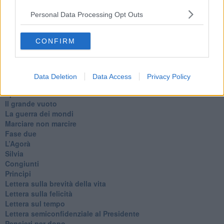
Suarez
​Il responso
Personal Data Processing Opt Outs
Willy
Non lo so
CONFIRM
Destino
Valdera
Commissari
L'orso
Data Deletion
Data Access
Privacy Policy
Grullaia
Spot
​Il grande vuoto
​La guerra dei mondi
Marciare non marcire
Fase due
L’Agorà
Silvia
Congiunti
Principi
​Lettera sulla brevità della vita
​Lettera sulla felicità
​Lettera sul tempo
Lettera semiconfidenziale al Presidente
Pensieri per dopo