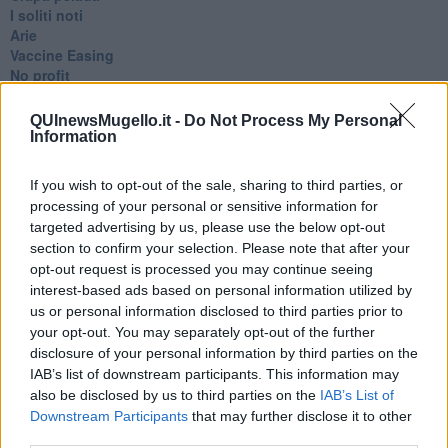
​I soliti noti
Arie
​Vaccine Easing
No profit
Dragonheart
Con-ter?
QUInewsMugello.it -
Do Not Process My Personal
​Con-te
Information
Coincidenze e crisi
L'amico
If you wish to opt-out of the sale, sharing to third parties, or
​L’anno del vaccino
processing of your personal or sensitive information for
Giulio Regeni
targeted advertising by us, please use the below opt-out
​Il rosario
section to confirm your selection. Please note that after your
Paolo Rossi
opt-out request is processed you may continue seeing
Maradona
interest-based ads based on personal information utilized by
Cronaca
us or personal information disclosed to third parties prior to
​Ancora Covid
your opt-out. You may separately opt-out of the further
​Biden!
In memoria
disclosure of your personal information by third parties on the
​Ancora Francesco
IAB’s list of downstream participants. This information may
Rieccoci
also be disclosed by us to third parties on the
IAB’s List of
Tenet
Downstream Participants
that may further disclose it to other
Francesco
third parties.