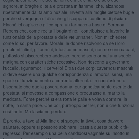
signore, in braghe di tela e prostata in fiamme, che, alzandosi
ripetutamente dal talamo nuziale, inventa alla moglie pietose bugie
perché si vergogna di dire che gli scappa di continuo di pisciare.
Finché lei capisce e gli compra un farmaco a base di Serenoa
Repens che, come recita il bugiardino, "contribuisce a favorire la
funzionalità della prostata e delle vie urinarie". Non mi chiedete
come lo so, per favore. Morale: le donne risolvono da sé i loro
problemi intimi, gli uomini, intesi come maschi, non ne sono capaci,
piuttosto si piscerebbero addosso, perché sono ormai una specie
maligna con caratteristiche recessive. Non riescono a governare
l'uccello, figuriamoci il cervello! E tra i due corpi cavernosi maschili
ci deve essere una qualche corrispondenza di amorosi sensi, una
specie di funzionamento a corrente alternata. In conclusione è
bisognato che quella povera donna, pur geneticamente esente da
prostata, si movesse a compassione e procurasse al marito la
medicina. Forse perché si era rotta le palle e voleva dormire, la
notte, in santa pace. Che poi, purtroppo per lei, non è che funziona
così tanto. Ma lasciamo perdere.
È pronto, a tavola! Alla fine o si spegne la tivvù, cosa davvero
salutare, oppure si possono abbinare i pasti a questa pubblicità-
regresso. Per esempio una bella candidosi vaginale sul risotto in