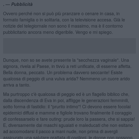
. —
Pubblicità
Ovvero perché non si può più pranzare o cenare in casa, in
formato famiglia o in solitaria, con la televisione accesa. Già le
notizie del telegiornale non sono il massimo, ma è il contorno
pubblicitario ancora meno digeribile. Vengo e mi spiego.
Dunque, non so se avete presente la "secchezza vaginale". Una
signora, rivela al Paese, in tivvù a reti unificate, di esserne affetta.
Bella donna, peccato. Un problema davvero seccante! Esiste
qualcosa di peggio di una vulva arida? Nemmeno un cuore arido
arriva a tanto.
Ma purtroppo c'è qualcosa di peggio ed è un flagello biblico che,
dalla discendenza di Eva in poi, affligge le generazioni femminili,
sotto forma di fastidio: il "prurito intimo"! Ci devono essere focolai
epidemici diffusi e mamme e figliole trovano finalmente il coraggio
di confessarselo e fare outing: prude loro la passera, che si sappia!
E, diversamente dai maschi sguaiati e maleducati che non esitano
ad accomodarsi il pacco a mani nude, non prima di avergli
assicurato una salutare grattata di coglioni, le donne non possono.