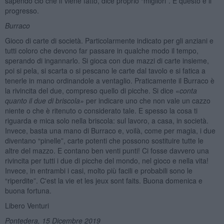
sapendo ciò che lì viene fatto, dice proprio “migliori”. E questo è il
progresso.
Burraco
Gioco di carte di società. Particolarmente indicato per gli anziani e
tutti coloro che devono far passare in qualche modo il tempo,
sperando di ingannarlo. Si gioca con due mazzi di carte insieme,
poi si pela, si scarta o si pescano le carte dal tavolo e si fatica a
tenerle in mano ordinandole a ventaglio. Praticamente il Burraco è
la rivincita del due, compreso quello di picche. Si dice «
conta
quanto il due di briscola»
per indicare uno che non vale un cazzo
niente o che è ritenuto o considerato tale. E spesso la cosa ti
riguarda e mica solo nella briscola: sul lavoro, a casa, in società.
Invece, basta una mano di Burraco e, voilà, come per magia, i due
diventano “pinelle”, carte potenti che possono sostituire tutte le
altre del mazzo. E contano ben venti punti! Ci fosse davvero una
rivincita per tutti i due di picche del mondo, nel gioco e nella vita!
Invece, in entrambi i casi, molto più facili e probabili sono le
“riperdite”. C'est la vie et les jeux sont faits. Buona domenica e
buona fortuna.
Libero Venturi
Pontedera, 15 Dicembre 2019