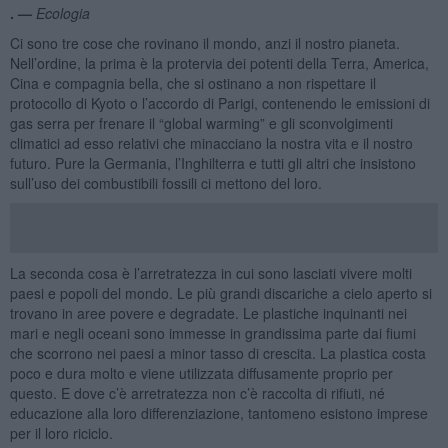
. —
Ecologia
Ci sono tre cose che rovinano il mondo, anzi il nostro pianeta.
Nell’ordine, la prima è la protervia dei potenti della Terra, America,
Cina e compagnia bella, che si ostinano a non rispettare il
protocollo di Kyoto o l’accordo di Parigi, contenendo le emissioni di
gas serra per frenare il “global warming” e gli sconvolgimenti
climatici ad esso relativi che minacciano la nostra vita e il nostro
futuro. Pure la Germania, l’Inghilterra e tutti gli altri che insistono
sull’uso dei combustibili fossili ci mettono del loro.
La seconda cosa è l’arretratezza in cui sono lasciati vivere molti
paesi e popoli del mondo. Le più grandi discariche a cielo aperto si
trovano in aree povere e degradate. Le plastiche inquinanti nei
mari e negli oceani sono immesse in grandissima parte dai fiumi
che scorrono nei paesi a minor tasso di crescita. La plastica costa
poco e dura molto e viene utilizzata diffusamente proprio per
questo. E dove c’è arretratezza non c’è raccolta di rifiuti, né
educazione alla loro differenziazione, tantomeno esistono imprese
per il loro riciclo.