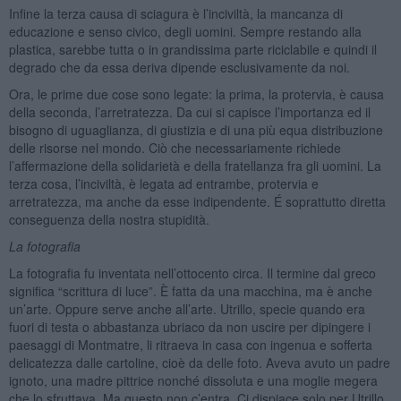
Infine la terza causa di sciagura è l’inciviltà, la mancanza di
educazione e senso civico, degli uomini. Sempre restando alla
plastica, sarebbe tutta o in grandissima parte riciclabile e quindi il
degrado che da essa deriva dipende esclusivamente da noi.
Ora, le prime due cose sono legate: la prima, la protervia, è causa
della seconda, l’arretratezza. Da cui si capisce l’importanza ed il
bisogno di uguaglianza, di giustizia e di una più equa distribuzione
delle risorse nel mondo. Ciò che necessariamente richiede
l’affermazione della solidarietà e della fratellanza fra gli uomini. La
terza cosa, l’inciviltà, è legata ad entrambe, protervia e
arretratezza, ma anche da esse indipendente. É soprattutto diretta
conseguenza della nostra stupidità.
La fotografia
La fotografia fu inventata nell’ottocento circa. Il termine dal greco
significa “scrittura di luce”. È fatta da una macchina, ma è anche
un’arte. Oppure serve anche all’arte. Utrillo, specie quando era
fuori di testa o abbastanza ubriaco da non uscire per dipingere i
paesaggi di Montmatre, li ritraeva in casa con ingenua e sofferta
delicatezza dalle cartoline, cioè da delle foto. Aveva avuto un padre
ignoto, una madre pittrice nonché dissoluta e una moglie megera
che lo sfruttava. Ma questo non c’entra. Ci dispiace solo per Utrillo.