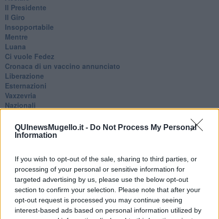
Il Presidente
​Il Giro
Insopportabile
​Mentre
Luana
​Ci vuole Fedez
​Cronaca di un vaccino annunciato
​Liberazione
Esternazioni
Vaxzevria
Nazionali
​Ricorrenze e celebrazioni
Marte
QUInewsMugello.it -
Do Not Process My Personal
​Crapa pelada
Information
​I soliti noti
Arie
If you wish to opt-out of the sale, sharing to third parties, or
​Vaccine Easing
processing of your personal or sensitive information for
No profit
targeted advertising by us, please use the below opt-out
Dragonheart
section to confirm your selection. Please note that after your
Con-ter?
opt-out request is processed you may continue seeing
​Con-te
interest-based ads based on personal information utilized by
Coincidenze e crisi