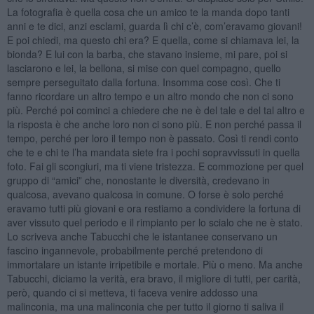
La fotografia è quella cosa che un amico te la manda dopo tanti
anni e te dici, anzi esclami, guarda lì chi c’è, com’eravamo giovani!
E poi chiedi, ma questo chi era? E quella, come si chiamava lei, la
bionda? E lui con la barba, che stavano insieme, mi pare, poi si
lasciarono e lei, la bellona, si mise con quel compagno, quello
sempre perseguitato dalla fortuna. Insomma cose così. Che ti
fanno ricordare un altro tempo e un altro mondo che non ci sono
più. Perché poi cominci a chiedere che ne è del tale e del tal altro e
la risposta è che anche loro non ci sono più. E non perché passa il
tempo, perché per loro il tempo non è passato. Così ti rendi conto
che te e chi te l’ha mandata siete fra i pochi sopravvissuti in quella
foto. Fai gli scongiuri, ma ti viene tristezza. E commozione per quel
gruppo di “amici” che, nonostante le diversità, credevano in
qualcosa, avevano qualcosa in comune. O forse è solo perché
eravamo tutti più giovani e ora restiamo a condividere la fortuna di
aver vissuto quel periodo e il rimpianto per lo scialo che ne è stato.
Lo scriveva anche Tabucchi che le istantanee conservano un
fascino ingannevole, probabilmente perché pretendono di
immortalare un istante irripetibile e mortale. Più o meno. Ma anche
Tabucchi, diciamo la verità, era bravo, il migliore di tutti, per carità,
però, quando ci si metteva, ti faceva venire addosso una
malinconia, ma una malinconia che per tutto il giorno ti saliva il