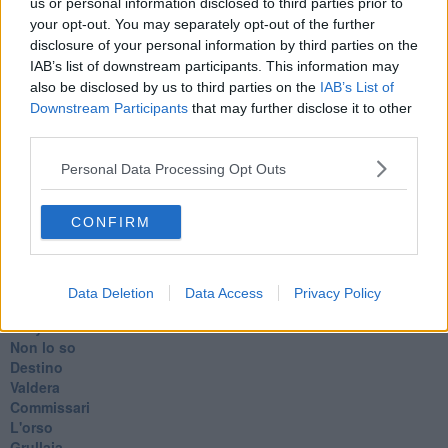
us or personal information disclosed to third parties prior to
L'amico
your opt-out. You may separately opt-out of the further
​L’anno del vaccino
Giulio Regeni
disclosure of your personal information by third parties on the
​Il rosario
IAB’s list of downstream participants. This information may
Paolo Rossi
also be disclosed by us to third parties on the
IAB’s List of
Maradona
Downstream Participants
that may further disclose it to other
Cronaca
third parties.
​Ancora Covid
​Biden!
Personal Data Processing Opt Outs
In memoria
​Ancora Francesco
CONFIRM
Rieccoci
Tenet
Francesco
Suarez
Data Deletion
Data Access
Privacy Policy
​Il responso
Willy
Non lo so
Destino
Valdera
Commissari
L'orso
Grullaia