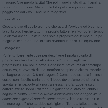
magone. Che merda la vita! Che poi in quella foto di tanti anni fa
non c’ero nemmeno. Ma tanto in fotografia vengo male, anche
peggio che dal vivo. Fanculo le fotografie!
La relatività
Questa è una di quelle giornate che guardi l’orologio ed è sempre
la solita ora. Perché tutto, ma proprio tutto è relativo, pure il tempo.
Lo diceva anche Einstein, non solo a proposito del tempo e un po’
meglio di così. Con una formula divenuta famosa. Un’equazione.
Il
progresso
Potrei scrivere tante cose per descrivere l’innata volontà di
progredire che alberga nell’animo dell’uomo, meglio se
progressista. Ma non è detto. Per essere breve, ma al contempo
esaustivo, mi avvarrò di una metafora semplice e chiara, raccolta in
un bagno pubblico. O è un’allegoria? Comunque sia, alla fin fine il
cesso, con rispetto parlando, è il luogo dove siamo più sinceri e
spontanei in rapporto alla nostra stessa natura. Ebbene su un
cartello affisso sopra il water di un gabinetto è stato rinvenuto il
seguente scritto: «
Prima di uscire controlliamo che il bagno sia in
condizioni migliori di quando siamo entrati».
Non dice “uguali” o
“almeno uguali” che sarebbe solo igiene. Niente affatto, anche