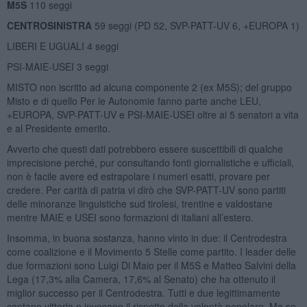
M5S
110 seggi
CENTROSINISTRA
59 seggi (PD 52, SVP-PATT-UV 6, +EUROPA 1)
LIBERI E UGUALI 4 seggi
PSI-MAIE-USEI 3 seggi
MISTO non iscritto ad alcuna componente 2 (ex M5S); del gruppo
Misto e di quello Per le Autonomie fanno parte anche LEU,
+EUROPA, SVP-PATT-UV e PSI-MAIE-USEI oltre ai 5 senatori a vita
e al Presidente emerito.
Avverto che questi dati potrebbero essere suscettibili di qualche
imprecisione perché, pur consultando fonti giornalistiche e ufficiali,
non è facile avere ed estrapolare i numeri esatti, provare per
credere. Per carità di patria vi dirò che SVP-PATT-UV sono partiti
delle minoranze linguistiche sud tirolesi, trentine e valdostane
mentre MAIE e USEI sono formazioni di italiani all’estero.
Insomma, in buona sostanza, hanno vinto in due: il Centrodestra
come coalizione e il Movimento 5 Stelle come partito. I leader delle
due formazioni sono Luigi Di Maio per il M5S e Matteo Salvini della
Lega (17,3% alla Camera, 17,6% al Senato) che ha ottenuto il
miglior successo per il Centrodestra. Tutti e due legittimamente
cantano vittoria e invocano il rispetto della volontà popolare. Ma se