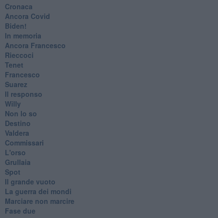
Cronaca
​Ancora Covid
​Biden!
In memoria
​Ancora Francesco
Rieccoci
Tenet
Francesco
Suarez
​Il responso
Willy
Non lo so
Destino
Valdera
Commissari
L'orso
Grullaia
Spot
​Il grande vuoto
​La guerra dei mondi
Marciare non marcire
Fase due