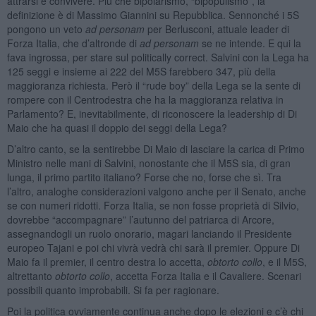
attrarsi e convivere. Più che bipolarismo, “bipopulismo”, la
definizione è di Massimo Giannini su Repubblica. Sennonché i 5S
pongono un veto
ad personam
per Berlusconi, attuale leader di
Forza Italia, che d’altronde di
ad personam
se ne intende. E qui la
fava ingrossa, per stare sul politically correct. Salvini con la Lega ha
125 seggi e insieme ai 222 del M5S farebbero 347, più della
maggioranza richiesta. Però il “rude boy” della Lega se la sente di
rompere con il Centrodestra che ha la maggioranza relativa in
Parlamento? E, inevitabilmente, di riconoscere la leadership di Di
Maio che ha quasi il doppio dei seggi della Lega?
D’altro canto, se la sentirebbe Di Maio di lasciare la carica di Primo
Ministro nelle mani di Salvini, nonostante che il M5S sia, di gran
lunga, il primo partito italiano? Forse che no, forse che sì. Tra
l’altro, analoghe considerazioni valgono anche per il Senato, anche
se con numeri ridotti. Forza Italia, se non fosse proprietà di Silvio,
dovrebbe “accompagnare” l’autunno del patriarca di Arcore,
assegnandogli un ruolo onorario, magari lanciando il Presidente
europeo Tajani e poi chi vivrà vedrà chi sarà il premier. Oppure Di
Maio fa il premier, il centro destra lo accetta,
obtorto collo
, e il M5S,
altrettanto
obtorto collo
, accetta Forza Italia e il Cavaliere. Scenari
possibili quanto improbabili. Si fa per ragionare.
Poi la politica ovviamente continua anche dopo le elezioni e c’è chi