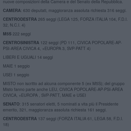
nuove composizioni della Camera e del Senato della Repubblica.
CAMERA
: 630 deputati, maggioranza assoluta richiesta 316 seggi.
CENTRODESTRA
265 seggi (LEGA 125, FORZA ITALIA 104, F.D.I.
32, N.C.I. 4)
M5S
222 seggi
CENTROSINISTRA
122 seggi (PD 111, CIVICA POPOLARE-AP-
PSI-AREA CIVICA 4, +EUROPA 3, SVP-PATT 4)
LIBERI E UGUALI 14 seggi
MAIE 1 seggio
USEI 1 seggio
MISTO non iscritto ad alcuna componente 5 (ex M5S); del gruppo
Misto fanno parte anche LEU, CIVICA POPOLARE-AP-PSI-AREA
CIVICA, +EUROPA , SVP-PATT, MAIE e USEI
SENATO
: 315 senatori eletti, 5 nominati a vita più il Presidente
emerito, 321, maggioranza assoluta richiesta 161 seggi.
CENTRODESTRA
137 seggi (FORZA ITALIA 61, LEGA 58, F.D.I.
18)