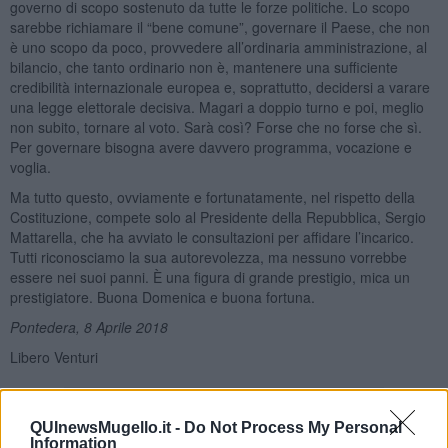
governo di scopo sostenuto da tutte le forze politiche. Lo scopo
sarebbe richiamare il “bene comune”, governare il Paese, che non
è uno scopo da poco, provvedere all’ordinaria amministrazione, al
bilancio, che tanto ordinario non è, mantenere una sufficiente
credibilità internazionale europea e, soprattutto, decidersi a varare
una legge elettorale decisiva. Magari a doppio turno e poi, meglio
non subito, tornare al voto. Sarà così? Forse che no forse che sì.
Per governare bisogna avere davvero programma, vocazione e
voglia.
Ma tutto questo, ovviamente e fortunatamente, nel rispetto della
Costituzione, compete solo al Presidente della Repubblica, Sergio
Mattarella, che ha avviato le consultazioni per affidare l’incarico.
Tutti riconosciamo la sua autorevolezza, ma nessuno vorrebbe
essere nei suoi panni. È una figura di grande prestigio, mica un
prestigiatore. Buona Domenica e buona fortuna.
Pontedera, 8 Aprile 2018
Libero Venturi
QUInewsMugello.it -
Do Not Process My Personal
Information