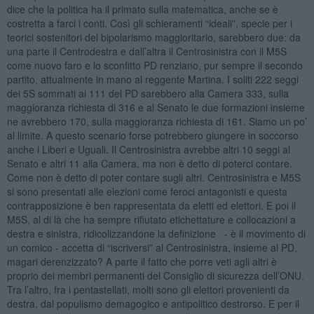
dice che la politica ha il primato sulla matematica, anche se è
costretta a farci i conti. Così gli schieramenti “ideali”, specie per i
teorici sostenitori del bipolarismo maggioritario, sarebbero due: da
una parte il Centrodestra e dall’altra il Centrosinistra con il M5S
come nuovo faro e lo sconfitto PD renziano, pur sempre il secondo
partito, attualmente in mano al reggente Martina. I soliti 222 seggi
dei 5S sommati ai 111 del PD sarebbero alla Camera 333, sulla
maggioranza richiesta di 316 e al Senato le due formazioni insieme
ne avrebbero 170, sulla maggioranza richiesta di 161. Siamo un po’
al limite. A questo scenario forse potrebbero giungere in soccorso
anche i Liberi e Uguali. Il Centrosinistra avrebbe altri 10 seggi al
Senato e altri 11 alla Camera, ma non è detto di poterci contare.
Come non è detto di poter contare sugli altri. Centrosinistra e M5S
si sono presentati alle elezioni come feroci antagonisti e questa
contrapposizione è ben rappresentata da eletti ed elettori. E poi il
M5S, al di là che ha sempre rifiutato etichettature e collocazioni a
destra e sinistra, ridicolizzandone la definizione - è il movimento di
un comico - accetta di “iscriversi” al Centrosinistra, insieme al PD,
magari derenzizzato? A parte il fatto che porre veti agli altri è
proprio dei membri permanenti del Consiglio di sicurezza dell’ONU.
Tra l’altro, fra i pentastellati, molti sono gli elettori provenienti da
destra, dal populismo demagogico e antipolitico destrorso. E per il