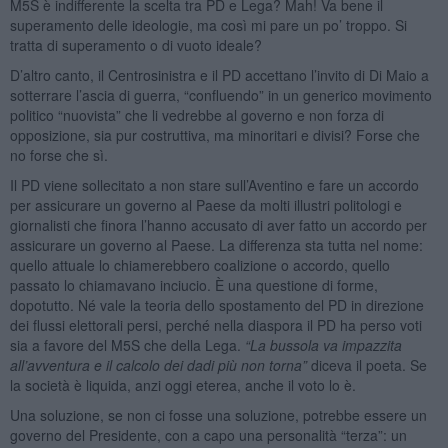
M5S è indifferente la scelta tra PD e Lega? Mah! Va bene il
superamento delle ideologie, ma così mi pare un po’ troppo. Si
tratta di superamento o di vuoto ideale?
D’altro canto, il Centrosinistra e il PD accettano l’invito di Di Maio a
sotterrare l’ascia di guerra, “confluendo” in un generico movimento
politico “nuovista” che li vedrebbe al governo e non forza di
opposizione, sia pur costruttiva, ma minoritari e divisi? Forse che
no forse che sì.
Il PD viene sollecitato a non stare sull’Aventino e fare un accordo
per assicurare un governo al Paese da molti illustri politologi e
giornalisti che finora l’hanno accusato di aver fatto un accordo per
assicurare un governo al Paese. La differenza sta tutta nel nome:
quello attuale lo chiamerebbero coalizione o accordo, quello
passato lo chiamavano inciucio. È una questione di forme,
dopotutto. Né vale la teoria dello spostamento del PD in direzione
dei flussi elettorali persi, perché nella diaspora il PD ha perso voti
sia a favore del M5S che della Lega.
“La bussola va impazzita
all’avventura e il calcolo dei dadi più non torna”
diceva il poeta. Se
la società è liquida, anzi oggi eterea, anche il voto lo è.
Una soluzione, se non ci fosse una soluzione, potrebbe essere un
governo del Presidente, con a capo una personalità “terza”: un