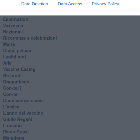
​Ci vuole Fedez
Data Deletion
Data Access
Privacy Policy
​Cronaca di un vaccino annunciato
​Liberazione
Esternazioni
Vaxzevria
Nazionali
​Ricorrenze e celebrazioni
Marte
​Crapa pelada
​I soliti noti
Arie
​Vaccine Easing
No profit
Dragonheart
Con-ter?
​Con-te
Coincidenze e crisi
L'amico
​L’anno del vaccino
Giulio Regeni
​Il rosario
Paolo Rossi
Maradona