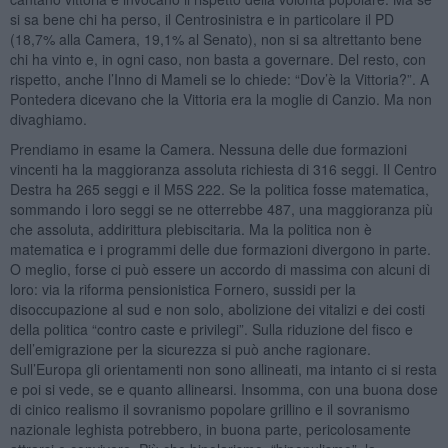
si sa bene chi ha perso, il Centrosinistra e in particolare il PD
(18,7% alla Camera, 19,1% al Senato), non si sa altrettanto bene
chi ha vinto e, in ogni caso, non basta a governare. Del resto, con
rispetto, anche l’Inno di Mameli se lo chiede: “Dov’è la Vittoria?”. A
Pontedera dicevano che la Vittoria era la moglie di Canzio. Ma non
divaghiamo.
Prendiamo in esame la Camera. Nessuna delle due formazioni
vincenti ha la maggioranza assoluta richiesta di 316 seggi. Il Centro
Destra ha 265 seggi e il M5S 222. Se la politica fosse matematica,
sommando i loro seggi se ne otterrebbe 487, una maggioranza più
che assoluta, addirittura plebiscitaria. Ma la politica non è
matematica e i programmi delle due formazioni divergono in parte.
O meglio, forse ci può essere un accordo di massima con alcuni di
loro: via la riforma pensionistica Fornero, sussidi per la
disoccupazione al sud e non solo, abolizione dei vitalizi e dei costi
della politica “contro caste e privilegi”. Sulla riduzione del fisco e
dell’emigrazione per la sicurezza si può anche ragionare.
Sull’Europa gli orientamenti non sono allineati, ma intanto ci si resta
e poi si vede, se e quanto allinearsi. Insomma, con una buona dose
di cinico realismo il sovranismo popolare grillino e il sovranismo
nazionale leghista potrebbero, in buona parte, pericolosamente