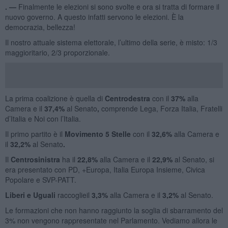
. —
Finalmente le elezioni si sono svolte e ora si tratta di formare il
nuovo governo. A questo infatti servono le elezioni. È la
democrazia, bellezza!
Il nostro attuale sistema elettorale, l’ultimo della serie, è misto: 1/3
maggioritario, 2/3 proporzionale.
La prima coalizione è quella di
Centrodestra
con il
37%
alla
Camera e il
37,4%
al Senato
,
comprende Lega, Forza Italia, Fratelli
d’Italia e Noi con l’Italia.
Il primo partito è il
Movimento 5 Stelle
con il
32,6%
alla Camera e
il
32,2%
al Senato
.
Il
Centrosinistra
ha il
22,8%
alla Camera e il
22,9%
al Senato, si
era presentato con PD, +Europa, Italia Europa Insieme, Civica
Popolare e SVP-PATT.
Liberi e Uguali
raccoglieil
3,3%
alla Camera e il
3,2%
al Senato.
Le formazioni che non hanno raggiunto la soglia di sbarramento del
3% non vengono rappresentate nel Parlamento. Vediamo allora le