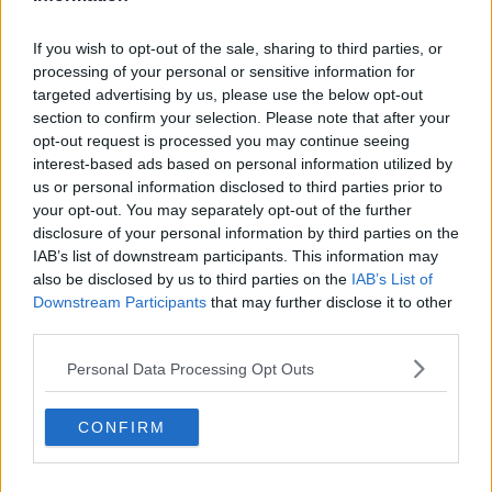
Se vuoi leggere le notizie principali della Toscana iscriviti alla
If you wish to opt-out of the sale, sharing to third parties, or
Newsletter QUInews - ToscanaMedia.
Arriva gratis tutti i giorni
processing of your personal or sensitive information for
alle 20:00 direttamente nella tua casella di posta.
targeted advertising by us, please use the below opt-out
section to confirm your selection. Please note that after your
Basta cliccare
QUI
opt-out request is processed you may continue seeing
Ti potrebbe interessare anche:
interest-based ads based on personal information utilized by
us or personal information disclosed to third parties prior to
Articoli dal Blog “Pensieri della domenica” di Libero Venturi
your opt-out. You may separately opt-out of the further
​Agorà reloaded
disclosure of your personal information by third parties on the
Ultimo
IAB’s list of downstream participants. This information may
​L’urlo e gli inglesi
also be disclosed by us to third parties on the
IAB’s List of
Carrà
Downstream Participants
that may further disclose it to other
Può darsi
third parties.
Europei
Acciaio
Personal Data Processing Opt Outs
Il Presidente
​Il Giro
Insopportabile
CONFIRM
​Mentre
Luana