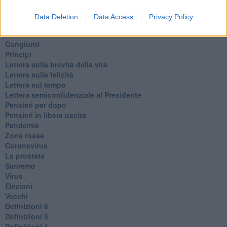
Marciare non marcire
Fase due
Data Deletion
Data Access
Privacy Policy
L’Agorà
Silvia
Congiunti
Principi
​Lettera sulla brevità della vita
​Lettera sulla felicità
​Lettera sul tempo
Lettera semiconfidenziale al Presidente
Pensieri per dopo
​Pensieri in libera uscita
Pandemia
Zona rossa
Coronavirus
La prostata
Sanremo
Virus
Elezioni
Vecchi
Definizioni 6
Definizioni 5
Definizioni 4