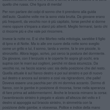
quello che russa. Che figura di merda!
Per non parlare dei colpi di sonno che ti prendono alla guida
dell'auto. Qualche volte me la sono vista brutta. Da giovane erano
più frequenti, da vecchio non è più capitato, forse perché si dorme
meno oppure s'impara a starci più attenti. Meglio fermarsi, tanto chi
ci rincorre più e che vale poi rincorrere.
Invece la notte no. E sì che Morfeo nella mitologia, sarebbe il figlio
di Ipno e di Notte. Ma io alle ore cuore della notte sono sveglio
come un grillo e lui, il sonno, tarda a venire, fa le ore piccole, lo
stronzetto. Allora leggo, scrivo, poi cerco la postura del dormiente.
Da giovane, con il lenzuolo e le coperte fin sopra gli occhi, era
supina con le mani sui coglioni, perché mi dava sicurezza. Da
vecchio no, ne faccio scarso uso: sia della posizione che del resto.
Quella attuale è sul fianco destro e poi sul sinistro e poi di nuovo
sul destro e ancora sul sinistro e così via rigirandomi, che palle!
Doveva essere una pacchia per chi mi dormiva accanto. Dormo di
fianco, con le gambe in posizione di rincorsa, forse nella speranza
di fare prima ad addormentarmi. Anche le braccia mimano la corsa:
l'avambraccio sinistro è piegato e alzato all'altezza del volto e il
destro si appoggia sul braccio sinistro, in simmetria con la
posizione delle gambe; e viceversa. Pollice e indice della mano