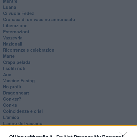
​Mentre
Luana
​Ci vuole Fedez
​Cronaca di un vaccino annunciato
​Liberazione
Esternazioni
Vaxzevria
Nazionali
​Ricorrenze e celebrazioni
Marte
​Crapa pelada
​I soliti noti
Arie
​Vaccine Easing
No profit
Dragonheart
Con-ter?
​Con-te
Coincidenze e crisi
L'amico
​L’anno del vaccino
Giulio Regeni
​Il rosario