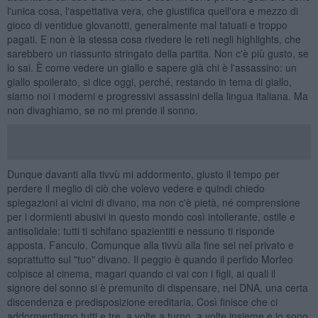
l'unica cosa, l'aspettativa vera, che giustifica quell'ora e mezzo di
gioco di ventidue giovanotti, generalmente mal tatuati e troppo
pagati. E non è la stessa cosa rivedere le reti negli highlights, che
sarebbero un riassunto stringato della partita. Non c'è più gusto, se
lo sai. È come vedere un giallo e sapere già chi è l'assassino: un
giallo spoilerato, si dice oggi, perché, restando in tema di giallo,
siamo noi i moderni e progressivi assassini della lingua italiana. Ma
non divaghiamo, se no mi prende il sonno.
Dunque davanti alla tivvù mi addormento, giusto il tempo per
perdere il meglio di ciò che volevo vedere e quindi chiedo
spiegazioni ai vicini di divano, ma non c'è pietà, né comprensione
per i dormienti abusivi in questo mondo così intollerante, ostile e
antisolidale: tutti ti schifano spazientiti e nessuno ti risponde
apposta. Fanculo. Comunque alla tivvù alla fine sei nel privato e
soprattutto sul "tuo" divano. Il peggio è quando il perfido Morfeo
colpisce al cinema, magari quando ci vai con i figli, ai quali il
signore del sonno si è premunito di dispensare, nel DNA, una certa
discendenza e predisposizione ereditaria. Così finisce che ci
addormentiamo tutti e tre, a volte a turno, a volte insieme e io sono