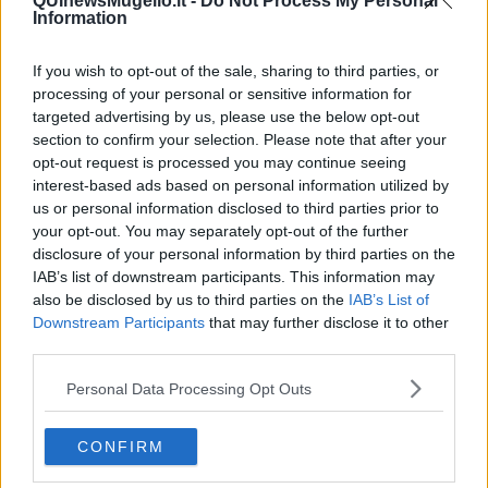
QUInewsMugello.it -
Do Not Process My Personal
Paolo Rossi
Information
Maradona
Cronaca
If you wish to opt-out of the sale, sharing to third parties, or
​Ancora Covid
processing of your personal or sensitive information for
​Biden!
targeted advertising by us, please use the below opt-out
In memoria
section to confirm your selection. Please note that after your
​Ancora Francesco
opt-out request is processed you may continue seeing
Rieccoci
interest-based ads based on personal information utilized by
Tenet
us or personal information disclosed to third parties prior to
Francesco
your opt-out. You may separately opt-out of the further
Suarez
​Il responso
disclosure of your personal information by third parties on the
Willy
IAB’s list of downstream participants. This information may
Non lo so
also be disclosed by us to third parties on the
IAB’s List of
Destino
Downstream Participants
that may further disclose it to other
Valdera
third parties.
Commissari
L'orso
Personal Data Processing Opt Outs
Grullaia
Spot
CONFIRM
​Il grande vuoto
​La guerra dei mondi