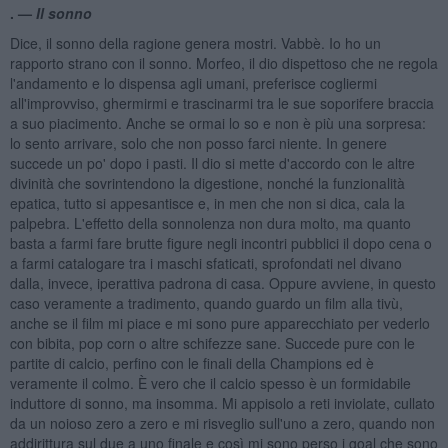
. —
Il sonno
Dice, il sonno della ragione genera mostri. Vabbè. Io ho un
rapporto strano con il sonno. Morfeo, il dio dispettoso che ne regola
l'andamento e lo dispensa agli umani, preferisce cogliermi
all'improvviso, ghermirmi e trascinarmi tra le sue soporifere braccia
a suo piacimento. Anche se ormai lo so e non è più una sorpresa:
lo sento arrivare, solo che non posso farci niente. In genere
succede un po' dopo i pasti. Il dio si mette d'accordo con le altre
divinità che sovrintendono la digestione, nonché la funzionalità
epatica, tutto si appesantisce e, in men che non si dica, cala la
palpebra. L'effetto della sonnolenza non dura molto, ma quanto
basta a farmi fare brutte figure negli incontri pubblici il dopo cena o
a farmi catalogare tra i maschi sfaticati, sprofondati nel divano
dalla, invece, iperattiva padrona di casa. Oppure avviene, in questo
caso veramente a tradimento, quando guardo un film alla tivù,
anche se il film mi piace e mi sono pure apparecchiato per vederlo
con bibita, pop corn o altre schifezze sane. Succede pure con le
partite di calcio, perfino con le finali della Champions ed è
veramente il colmo. È vero che il calcio spesso è un formidabile
induttore di sonno, ma insomma. Mi appisolo a reti inviolate, cullato
da un noioso zero a zero e mi risveglio sull'uno a zero, quando non
addirittura sul due a uno finale e così mi sono perso i goal che sono