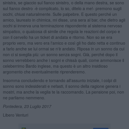
sinistra, se giaccio sul fianco sinistro, o della mano destra, se sono
sul fianco destro -è complicato, lo so, ditelo a me!- premono sugli
occhi, chiusi naturalmente. Sulle palpebre. E questo perché un
amico, laureato in chimica, mi disse, una sera al bar, che dietro agli
occhi si innerva una terminazione rispondente al sistema nervoso
simpatico, o qualcosa di simile che regola le reazioni del corpo e
con il cervello ha un ticket di andata e ritorno. Non so se era
proprio vero, ma vero era l'amico e così gli ho dato retta e continuo
a farlo anche se lui ormai se n'è andato. Riposa in un sonno da cui
non ci si sveglia più: un sonno senza sogni. Già, perché dopo il
sonno verrebbero anche i sogni e chissà quali, come ammonisce il
celeberrimo Bardo inglese, ma questo è un altro insidioso
argomento che eventualmente riprenderemo.
Insomma concludendo e tornando all'assunto iniziale, i colpi di
sonno sono indesiderati e nefasti, il sonno della ragione genera i
mostri, ma anche la veglia te la raccomando. La pensione poi, non
ne parliamo nemmeno.
Pontedera, 23 Luglio 2017
Libero Venturi