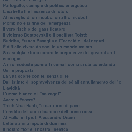
Portogallo, esempio di politica energetica
​Elisabetta II e l’assenza di futuro
Al risveglio di un incubo, un altro incubo!
​Piombino e la fine dell’emergenza
​Il vero rischio del gassificatore
​Il violento Dostoevskij e il pacifista Tolstòj
​Buddha, Franco Basaglia e l’”ecocidio” dei negazi
​È difficile vivere da sani in un mondo malato
Solastalgia e lotta contro le prepotenze dei governi anti-
ecologici
​A mio modesto parere 1: come l’uomo si sta suicidando
​Umile proposta
​La Vita scorre con te, senza di te
​Dall’istinto di sopravvivenza del sé all’annullamento dell'io
L'avidità
​L’uomo bianco e i “selvaggi”
​Avere o Essere?
​Thich Nhat Hanh, “costruttore di pace“
​L’eredità dell’uomo bianco e dell’uomo rosso
Al-Hallaj e il prof. Alessandro Orsini
​Lettera a mio nipote di due mesi
​Il nostro “Io” è il nostro “nemico”