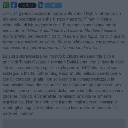
. —
Il 21 gennaio scorso è morto, a 95 anni, Thich Nhat Hanh, un
monaco buddhista zen che è stato maestro, “Thay” in lingua
vietnamita, di intere generazioni. Preannunciando la sua morte
aveva detto:
“
Domani, continuerò ad essere. Ma dovrai essere
molto attento per vedermi. Sarò un fiore o una foglia. Sarò in quelle
forme e ti manderò un saluto. Se sarai abbastanza consapevole, mi
riconoscerai, e potrai sorridermi. Ne sarò molto felice
.”.
La sua autorevolezza nel mondo buddista era seconda solo a
quella di Tenzin Gyatso, il 14esimo Dalai Lama, che lo ricorda così:
“Nella sua opposizione pacifica alla guerra del Vietnam, nel suo
sostegno a Martin Luther King e soprattutto nella sua dedizione a
condividere con gli altri non solo come la consapevolezza e la
compassione contribuiscono alla pace interiore, ma anche come gli
individui che coltivano la pace della mente contribuiscono alla vera
pace nel mondo, il Venerabile ha vissuto una vita veramente
significativa. Non ho dubbi che il modo migliore in cui possiamo
rendergli omaggio è continuare il suo lavoro per promuovere la
pace nel mondo”.