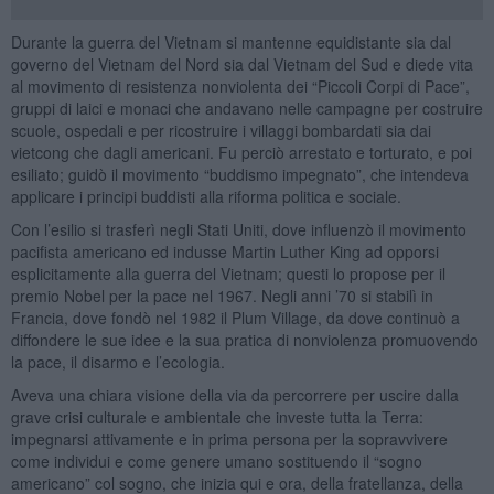
Durante la guerra del Vietnam si mantenne equidistante sia dal
governo del Vietnam del Nord sia dal Vietnam del Sud e diede vita
al movimento di resistenza nonviolenta dei “Piccoli Corpi di Pace”,
gruppi di laici e monaci che andavano nelle campagne per costruire
scuole, ospedali e per ricostruire i villaggi bombardati sia dai
vietcong che dagli americani. Fu perciò arrestato e torturato, e poi
esiliato; guidò il movimento “buddismo impegnato”, che intendeva
applicare i principi buddisti alla riforma politica e sociale.
Con l’esilio si trasferì negli Stati Uniti, dove influenzò il movimento
pacifista americano ed indusse Martin Luther King ad opporsi
esplicitamente alla guerra del Vietnam; questi lo propose per il
premio Nobel per la pace nel 1967. Negli anni ’70 si stabilì in
Francia, dove fondò nel 1982 il Plum Village, da dove continuò a
diffondere le sue idee e la sua pratica di nonviolenza promuovendo
la pace, il disarmo e l’ecologia.
Aveva una chiara visione della via da percorrere per uscire dalla
grave crisi culturale e ambientale che investe tutta la Terra:
impegnarsi attivamente e in prima persona per la sopravvivere
come individui e come genere umano sostituendo il “sogno
americano” col sogno, che inizia qui e ora, della fratellanza, della