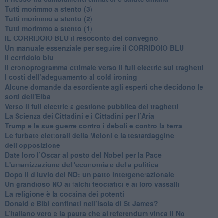
Tutti morimmo a stento (3)
Tutti morimmo a stento (2)
​Tutti morimmo a stento (1)
IL CORRIDOIO BLU il resoconto del convegno
Un manuale essenziale per seguire il CORRIDOIO BLU
Il corridoio blu
​Il cronoprogramma ottimale verso il full electric sui traghetti
​I costi dell’adeguamento al cold ironing
Alcune domande da esordiente agli esperti che decidono le
sorti dell’Elba
Verso il full electric a gestione pubblica dei traghetti​
​La Scienza dei Cittadini e i Cittadini per l’Aria
Trump e le sue guerre contro i deboli e contro la terra
​Le furbate elettorali della Meloni e la testardaggine
dell’opposizione
​Date loro l’Oscar al posto del Nobel per la Pace
L'umanizzazione dell'economia e della politica
​Dopo il diluvio dei NO: un patto intergenerazionale
​Un grandioso NO ai falchi teocratici e ai loro vassalli
La religione è la cocaina dei potenti
Donald e Bibi confinati nell’isola di St James?
L’italiano vero e la paura che al referendum vinca il No