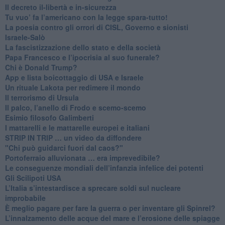
Il decreto il-libertà e in-sicurezza
Tu vuo’ fa l’americano con la legge spara-tutto!
La poesia contro gli orrori di CISL, Governo e sionisti
Israele-Salò
​La fascistizzazione dello stato e della società
Papa Francesco e l’ipocrisia al suo funerale?
​Chi è Donald Trump?
App e lista boicottaggio di USA e Israele
​Un rituale Lakota per redimere il mondo
Il terrorismo di Ursula
​Il palco, l’anello di Frodo e scemo-scemo
Esimio filosofo Galimberti
​I mattarelli e le mattarelle europei e italiani
​STRIP IN TRIP … un video da diffondere
"Chi può guidarci fuori dal caos?"
​Portoferraio alluvionata … era imprevedibile?
Le conseguenze mondiali dell’infanzia infelice dei potenti
​Gli Scilipoti USA
L’Italia s’intestardisce a sprecare soldi sul nucleare
improbabile
È meglio pagare per fare la guerra o per inventare gli Spinrel?
​L’innalzamento delle acque del mare e l’erosione delle spiagge