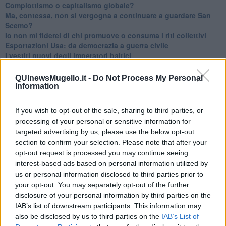
​Complottismo o capitalismo globale?
​Ma, contessa, non si vergogna a continuare a guardare San
Scemo?
​Io non mi fiderei di chi promuove o consuma i riti collettivi
Esportazioni Usa: da democrazia a guerra civile
​I vestiti nuovi degli imperatori baltici
​Pupazzi!
​Il Wild West di Trump
QUInewsMugello.it -
Do Not Process My Personal
​La depressione infantile di Roger Waters e la propaganda di
Information
guerra"
​La disinformazione climatica veicolata dai media
If you wish to opt-out of the sale, sharing to third parties, or
Senza una Retta Visione l’Uomo è un automa
processing of your personal or sensitive information for
​La propaganda bellica nostrana vs l’hasbarà dei sionisti
targeted advertising by us, please use the below opt-out
​La cleptocrazia e lo studio sociologico della propaganda di
section to confirm your selection. Please note that after your
guerra
opt-out request is processed you may continue seeing
​Uccidere per gioco: il cacciatore e chi vuole armarsi
interest-based ads based on personal information utilized by
​La Cop 30 di Belem giorno per giorno
us or personal information disclosed to third parties prior to
La Cop 30, i crimini e i misfatti verso la vita sulla terra
your opt-out. You may separately opt-out of the further
Arrostire il pianeta: le grandi emissioni della carne e dei
disclosure of your personal information by third parties on the
latticini
IAB’s list of downstream participants. This information may
​Cop 30, uragani e riconversione delle spese militari
La responsabilità storica della morte sulla terra
also be disclosed by us to third parties on the
IAB’s List of