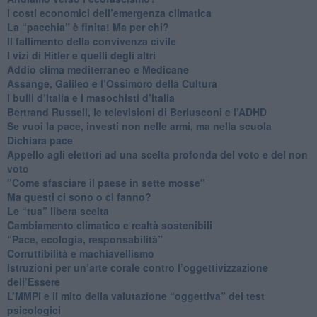
I costi economici dell’emergenza climatica
​La “pacchia” è finita! Ma per chi?
​Il fallimento della convivenza civile
​I vizi di Hitler e quelli degli altri
Addio clima mediterraneo e Medicane
​Assange, Galileo e l’Ossimoro della Cultura
​I bulli d’Italia e i masochisti d’Italia
​Bertrand Russell, le televisioni di Berlusconi e l’ADHD
​Se vuoi la pace, investi non nelle armi, ma nella scuola
​Dichiara pace
​Appello agli elettori ad una scelta profonda del voto e del non
voto
"Come sfasciare il paese in sette mosse"
​Ma questi ci sono o ci fanno?
​Le “tua” libera scelta
Cambiamento climatico e realtà sostenibili
“Pace, ecologia, responsabilità”
​Corruttibilità e machiavellismo
Istruzioni per un’arte corale contro l’oggettivizzazione
dell’Essere
​L’MMPI e il mito della valutazione “oggettiva” dei test
psicologici