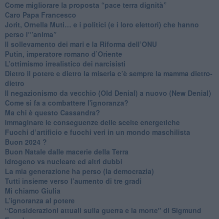
Come migliorare la proposta “pace terra dignità”
Caro Papa Francesco
​Jorit, Ornella Muti… e i politici (e i loro elettori) che hanno
perso l’”anima”
​Il sollevamento dei mari e la Riforma dell’ONU
Putin, imperatore romano d’Oriente
​L’ottimismo irrealistico dei narcisisti
​Dietro il potere e dietro la miseria c’è sempre la mamma dietro-
dietro
Il negazionismo da vecchio (Old Denial) a nuovo (New Denial)
Come si fa a combattere l'ignoranza?
Ma chi è questo Cassandra?
Immaginare le conseguenze delle scelte energetiche
​Fuochi d’artificio e fuochi veri in un mondo maschilista
Buon 2024 ?
​Buon Natale dalle macerie della Terra
​Idrogeno vs nucleare ed altri dubbi
​La mia generazione ha perso (la democrazia)
​Tutti insieme verso l’aumento di tre gradi
Mi chiamo Giulia
L’ignoranza al potere
​“Considerazioni attuali sulla guerra e la morte" di Sigmund