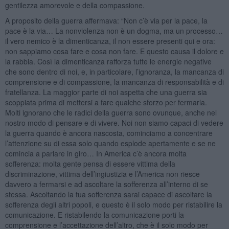
gentilezza amorevole e della compassione.
A proposito della guerra affermava: “Non c’è via per la pace, la
pace è la via… La nonviolenza non è un dogma, ma un processo…
il vero nemico è la dimenticanza, il non essere presenti qui e ora:
non sappiamo cosa fare e cosa non fare. E questo causa il dolore e
la rabbia. Così la dimenticanza rafforza tutte le energie negative
che sono dentro di noi, e, in particolare, l’ignoranza, la mancanza di
comprensione e di compassione, la mancanza di responsabilità e di
fratellanza. La maggior parte di noi aspetta che una guerra sia
scoppiata prima di mettersi a fare qualche sforzo per fermarla.
Molti ignorano che le radici della guerra sono ovunque, anche nel
nostro modo di pensare e di vivere. Noi non siamo capaci di vedere
la guerra quando è ancora nascosta, cominciamo a concentrare
l’attenzione su di essa solo quando esplode apertamente e se ne
comincia a parlare in giro… In America c’è ancora molta
sofferenza: molta gente pensa di essere vittima della
discriminazione, vittima dell’ingiustizia e l’America non riesce
davvero a fermarsi e ad ascoltare la sofferenza all’interno di se
stessa. Ascoltando la tua sofferenza sarai capace di ascoltare la
sofferenza degli altri popoli, e questo è il solo modo per ristabilire la
comunicazione. E ristabilendo la comunicazione porti la
comprensione e l’accettazione dell’altro, che è il solo modo per