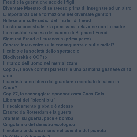
​Freud e la guerra che uccide i figli
​Diventare Maestro di se stesso prima di insegnare ad un altro
L’importanza della formazione nel diventare genitori
Riflessioni sulle radici del “male” di Freud
​La storia ancestrale e la primissima relazione con la madre
​La resistibile ascesa del cancro di Sigmund Freud
Sigmund Freud e l’eutanasia (prima parte)
Cancro: intervenire sulle conseguenze o sulle radici?
​Il calcio e la società dello spettacolo
Biodiversità e COP15
​Il ritardo dell’uomo nel mentalizzare
​Cop 27, i nove confini planetari e una bambina ghanese di 10
anni
​I pacifisti sono liberi dal guardare i mondiali di calcio in
Qatar?
​Cop 27, la sceneggiata sponsorizzata Coca-Cola
​Liberarsi dei “biechi blu”
Il riscaldamento globale è adesso
​Erasmo da Rotterdam e la guerra
​Aforismi su guerra, pace e bomba
Cingolani o del disastro ecologico
​Il metano ci dà una mano nel suicidio del pianeta
​Dio? Patria? Famiglia?