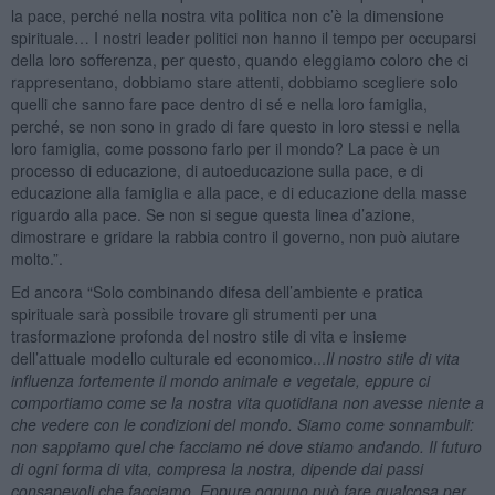
la pace, perché nella nostra vita politica non c’è la dimensione
spirituale… I nostri leader politici non hanno il tempo per occuparsi
della loro sofferenza, per questo, quando eleggiamo coloro che ci
rappresentano, dobbiamo stare attenti, dobbiamo scegliere solo
quelli che sanno fare pace dentro di sé e nella loro famiglia,
perché, se non sono in grado di fare questo in loro stessi e nella
loro famiglia, come possono farlo per il mondo? La pace è un
processo di educazione, di autoeducazione sulla pace, e di
educazione alla famiglia e alla pace, e di educazione della masse
riguardo alla pace. Se non si segue questa linea d’azione,
dimostrare e gridare la rabbia contro il governo, non può aiutare
molto.”.
Ed ancora “Solo combinando difesa dell’ambiente e pratica
spirituale sarà possibile trovare gli strumenti per una
trasformazione profonda del nostro stile di vita e insieme
dell’attuale modello culturale ed economico...
Il nostro stile di vita
influenza fortemente il mondo animale e vegetale, eppure ci
comportiamo come se la nostra vita quotidiana non avesse niente a
che vedere con le condizioni del mondo. Siamo come sonnambuli:
non sappiamo quel che facciamo né dove stiamo andando. Il futuro
di ogni forma di vita, compresa la nostra, dipende dai passi
consapevoli che facciamo. Eppure ognuno può fare qualcosa per