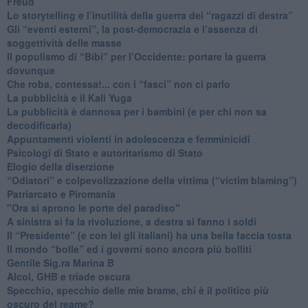
Freud
​Lo storytelling e l’inutilità della guerra dei “ragazzi di destra”
​Gli “eventi esterni”, la post-democrazia e l’assenza di
soggettività delle masse
​Il populismo di “Bibi” per l’Occidente: portare la guerra
dovunque
​Che roba, contessa!... con i “fasci” non ci parlo
La pubblicità e il Kali Yuga
​La pubblicità è dannosa per i bambini (e per chi non sa
decodificarla)
​Appuntamenti violenti in adolescenza e femminicidi
​Psicologi di Stato e autoritarismo di Stato
Elogio della diserzione
“Odiatori” e colpevolizzazione della vittima (“victim blaming”)
​Patriarcato e Piromania
"Ora si aprono le porte del paradiso"
​A sinistra si fa la rivoluzione, a destra si fanno i soldi
​Il “Presidente” (e con lei gli italiani) ha una bella faccia tosta
​Il mondo “bolle” ed i governi sono ancora più bolliti
​Gentile Sig.ra Marina B
​Alcol, GHB e triade oscura
​Specchio, specchio delle mie brame, chi è il politico più
oscuro del reame?