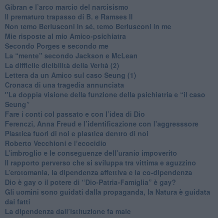
​Gibran e l’arco marcio del narcisismo
​Il prematuro trapasso di B. e Ramses II
​Non temo Berlusconi in sé, temo Berlusconi in me
​Mie risposte al mio Amico-psichiatra
​Secondo Porges e secondo me
​La “mente” secondo Jackson e McLean
La difficile dicibilità della Verità (2)
​Lettera da un Amico sul caso Seung (1)
​Cronaca di una tragedia annunciata
"​La doppia visione della funzione della psichiatria e “il caso
Seung”
​Fare i conti col passato e con l’idea di Dio
​Ferenczi, Anna Freud e l’identificazione con l’aggresssore
Plastica fuori di noi e plastica dentro di noi
​Roberto Vecchioni e l’ecocidio
​L’imbroglio e le conseguenze dell’uranio impoverito
​Il rapporto perverso che si sviluppa tra vittima e aguzzino
L’erotomania, la dipendenza affettiva e la co-dipendenza
​Dio è gay o il potere di “Dio-Patria-Famiglia” è gay?
​Gli uomini sono guidati dalla propaganda, la Natura è guidata
dai fatti
La dipendenza dall’istituzione fa male