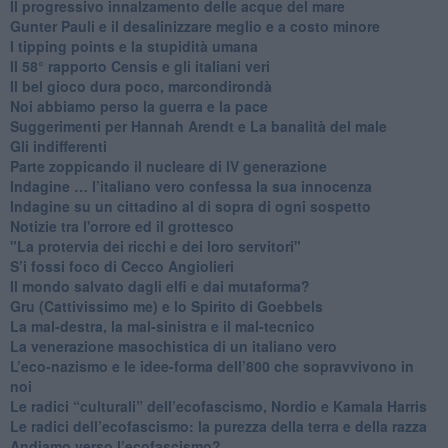
​Il progressivo innalzamento delle acque del mare
​Gunter Pauli e il desalinizzare meglio e a costo minore
I tipping points e la stupidità umana
​Il 58° rapporto Censis e gli italiani veri
​Il bel gioco dura poco, marcondirondà
Noi abbiamo perso la guerra e la pace
Suggerimenti per Hannah Arendt e La banalità del male
​Gli indifferenti
Parte zoppicando il nucleare di IV generazione
​Indagine … l’italiano vero confessa la sua innocenza
Indagine su un cittadino al di sopra di ogni sospetto
Notizie tra l'orrore ed il grottesco
"La protervia dei ricchi e dei loro servitori"
S’i fossi foco di Cecco Angiolieri
​Il mondo salvato dagli elfi e dai mutaforma?
Gru (Cattivissimo me) e lo Spirito di Goebbels
​La mal-destra, la mal-sinistra e il mal-tecnico
​La venerazione masochistica di un italiano vero
​L’eco-nazismo e le idee-forma dell’800 che sopravvivono in
noi
​Le radici “culturali” dell’ecofascismo, Nordio e Kamala Harris
Le radici dell’ecofascismo: la purezza della terra e della razza
Andiamo verso l’ecofascismo?