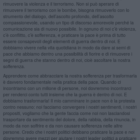
rimuovere la violenza e il terrorismo. Non si può sperare di
rimuovere il terrorismo con le bombe, bisogna rimuoverlo con lo
strumento del dialogo, dell’ascolto profondo, dell’ascolto
compassionevole, usando un tipo di discorso amorevole perché la
comunicazione sia di nuovo possibile. In ognuno di noi c’è violenza,
c’è conflitto, c’è sofferenza, e praticare la pace è prima di tutto
essere consapevoli degli elementi di guerra dentro di noi. E
dobbiamo vivere nella vita quotidiana in modo da dare ai semi di
pace che abbiamo dentro una possibilità di fiorire e di rimuovere i
segni di guerra che stanno dentro di noi, cioè ascoltare la nostra
sofferenza.
Apprendere come abbracciare la nostra sofferenza per trasformarla
è davvero fondamentale nella pratica della pace. Quando ci
incontriamo con un milione di persone, noi dovremmo incontrarci
per renderci conto tutti insieme che la guerra è dentro di noi. E
dobbiamo trasformarla! Il mio camminare in pace non è la protesta
contro nessuno: noi facciamo convergere i nostri sentimenti, i nostri
propositi, vogliamo che la gente faccia come noi non lasciandosi
trasportare da sentimento del dolore, della rabbia, della rinuncia, in
modo da non soffrire e da non causare sofferenza nelle altre
persone. Credo che i nostri politici debbano praticare la pace e noi
dovremmo avere mezzi per aiutare i nostri leader politici a praticare