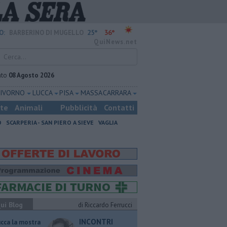
25°
36°
O:
BARBERINO DI MUGELLO
QuiNews.net
ato
08 Agosto 2026
LIVORNO
LUCCA
PISA
MASSA CARRARA
ste
Animali
Pubblicità
Contatti
O
SCARPERIA - SAN PIERO A SIEVE
VAGLIA
ui Blog
di Riccardo Ferrucci
INCONTRI
ucca la mostra