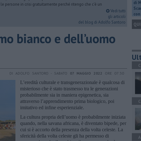
di 
 le persone in crisi gratuitamente perché ritengo che c’è un
Scar
Vedi tutti
con 
gli articoli
del blog di Adolfo Santoro
QUI
uomo bianco e dell’uomo
Ult
C
DI ADOLFO SANTORO - SABATO
07 MAGGIO 2022
ORE 07:30
L’eredità culturale e transgenerazionale è qualcosa di
misterioso che è stato trasmesso tra le generazioni
probabilmente sia in maniera epigenetica, sia
attraverso l’apprendimento prima biologico, poi
C
imitativo ed infine esperienziale.
La cultura propria dell’uomo è probabilmente iniziata
quando, nella savana africana, è diventato bipede, per
cui si è accorto della presenza della volta celeste. La
sfericità della volta celeste gli ha permesso di
A