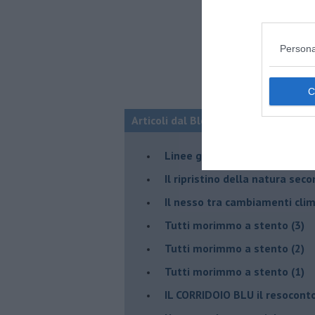
Persona
Articoli dal Blog “Disincantato” di 
​Linee guida per organizzare 
​Il ripristino della natura sec
Il nesso tra cambiamenti cli
Tutti morimmo a stento (3)
Tutti morimmo a stento (2)
​Tutti morimmo a stento (1)
IL CORRIDOIO BLU il resocont