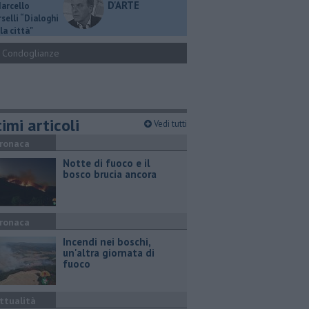
D'ARTE
Marcello
selli “Dialoghi
la città"
Condoglianze
imi articoli
Vedi tutti
ronaca
Notte di fuoco e il
bosco brucia ancora
ronaca
Incendi nei boschi,
un'altra giornata di
fuoco
ttualità