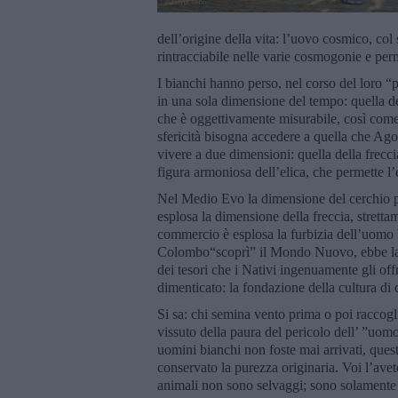
dell’origine della vita: l’uovo cosmico, col s
rintracciabile nelle varie cosmogonie e perm
I bianchi hanno perso, nel corso del loro “pr
in una sola dimensione del tempo: quella de
che è oggettivamente misurabile, così come
sfericità bisogna accedere a quella che Ag
vivere a due dimensioni: quella della frecc
figura armoniosa dell’elica, che permette l’
Nel Medio Evo la dimensione del cerchio p
esplosa la dimensione della freccia, stretta
commercio è esplosa la furbizia dell’uomo 
Colombo“scoprì” il Mondo Nuovo, ebbe la fu
dei tesori che i Nativi ingenuamente gli of
dimenticato: la fondazione della cultura di 
Si sa: chi semina vento prima o poi raccogli
vissuto della paura del pericolo dell’ ”u
uomini bianchi non foste mai arrivati, qu
conservato la purezza originaria. Voi l’avete
animali non sono selvaggi; sono solamente 