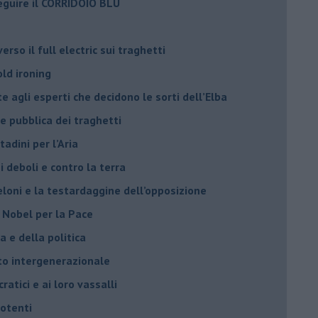
eguire il CORRIDOIO BLU
rso il full electric sui traghetti
old ironing
agli esperti che decidono le sorti dell’Elba
ne pubblica dei traghetti​
tadini per l’Aria
 deboli e contro la terra
eloni e la testardaggine dell’opposizione
l Nobel per la Pace
 e della politica
tto intergenerazionale
ratici e ai loro vassalli
potenti