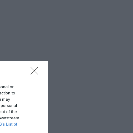
sonal or
ection to
ou may
 personal
out of the
 downstream
B’s List of