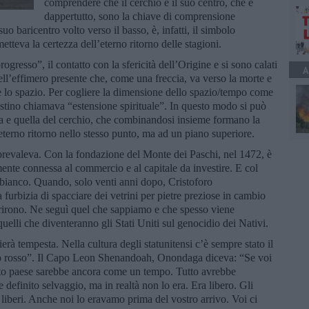
comprendere che il cerchio e il suo centro, che è
dappertutto, sono la chiave di comprensione
uo baricentro volto verso il basso, è, infatti, il simbolo
etteva la certezza dell’eterno ritorno delle stagioni.
ogresso”, il contatto con la sfericità dell’Origine e si sono calati
A
ll’effimero presente che, come una freccia, va verso la morte e
 lo spazio. Per cogliere la dimensione dello spazio/tempo come
ostino chiamava “estensione spirituale”. In questo modo si può
ia e quella del cerchio, che combinandosi insieme formano la
eterno ritorno nello stesso punto, ma ad un piano superiore.
revaleva. Con la fondazione del Monte dei Paschi, nel 1472, è
mente connessa al commercio e al capitale da investire. E col
bianco. Quando, solo venti anni dopo, Cristoforo
rbizia di spacciare dei vetrini per pietre preziose in cambio
frirono. Ne seguì quel che sappiamo e che spesso viene
quelli che diventeranno gli Stati Uniti sul genocidio dei Nativi.
erà tempesta. Nella cultura degli statunitensi c’è sempre stato il
omo rosso”. Il Capo Leon Shenandoah, Onondaga diceva: “Se voi
esto paese sarebbe ancora come un tempo. Tutto avrebbe
 definito selvaggio, ma in realtà non lo era. Era libero. Gli
liberi. Anche noi lo eravamo prima del vostro arrivo. Voi ci