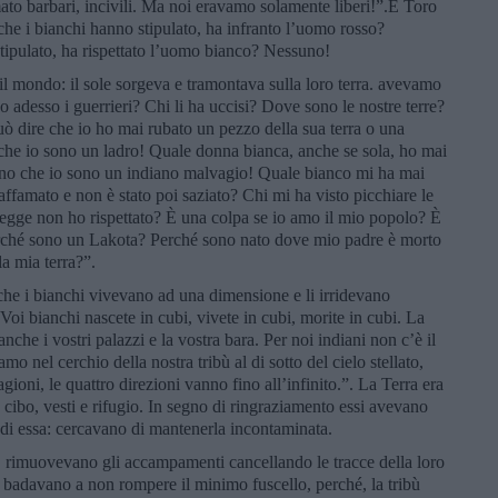
mato barbari, incivili. Ma noi eravamo solamente liberi!”.E Toro
che i bianchi hanno stipulato, ha infranto l’uomo rosso?
tipulato, ha rispettato l’uomo bianco? Nessuno!
 mondo: il sole sorgeva e tramontava sulla loro terra. avevamo
adesso i guerrieri? Chi li ha uccisi? Dove sono le nostre terre?
 dire che io ho mai rubato un pezzo della sua terra o una
che io sono un ladro! Quale donna bianca, anche se sola, ho mai
cono che io sono un indiano malvagio! Quale bianco mi ha mai
famato e non è stato poi saziato? Chi mi ha visto picchiare le
 legge non ho rispettato? È una colpa se io amo il mio popolo? È
perché sono un Lakota? Perché sono nato dove mio padre è morto
a mia terra?”.
 che i bianchi vivevano ad una dimensione e li irridevano
oi bianchi nascete in cubi, vivete in cubi, morite in cubi. La
nche i vostri palazzi e la vostra bara. Per noi indiani non c’è il
mo nel cerchio della nostra tribù al di sotto del cielo stellato,
agioni, le quattro direzioni vanno fino all’infinito.”. La Terra era
 cibo, vesti e rifugio. In segno di ringraziamento essi avevano
 di essa: cercavano di mantenerla incontaminata.
rimuovevano gli accampamenti cancellando le tracce della loro
badavano a non rompere il minimo fuscello, perché, la tribù