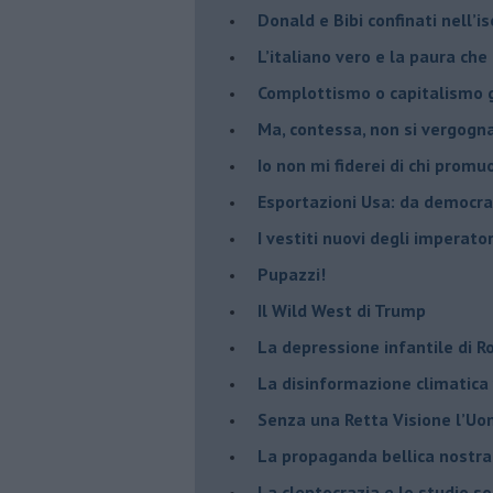
Donald e Bibi confinati nell’i
L’italiano vero e la paura che
​Complottismo o capitalismo 
​Ma, contessa, non si vergog
​Io non mi fiderei di chi promu
Esportazioni Usa: da democraz
​I vestiti nuovi degli imperator
​Pupazzi!
​Il Wild West di Trump
​La depressione infantile di 
​La disinformazione climatica
Senza una Retta Visione l’U
​La propaganda bellica nostran
​La cleptocrazia e lo studio s