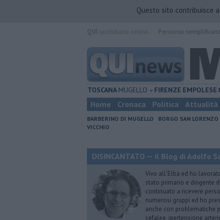
Questo sito contribuisce 
QUI
quotidiano online.
Percorso semplificat
TOSCANA
MUGELLO
FIRENZE
EMPOLESE
Home
Cronaca
Politica
Attualità
BARBERINO DI MUGELLO
BORGO SAN LORENZO
VICCHIO
DISINCANTATO — il Blog di Adolfo S
Vivo all’Elba ed ho lavorat
stato primario e dirigente 
continuato a ricevere person
numerosi gruppi ed ho pres
anche con problematiche ps
cefalee, ipertensione arter