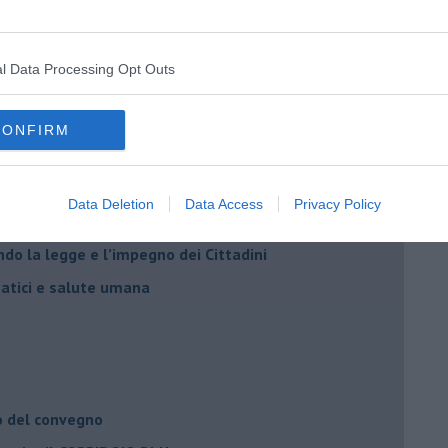
l Data Processing Opt Outs
CONFIRM
Adolfo Santoro
Data Deletion
Data Access
Privacy Policy
il civismo della complessità
ondo la legge e l’impegno dei Cittadini
matici e salute umana
o del convegno