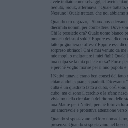
avete trattato come selvaggi, ci avete chia
Seduto, Sioux, affermava: “Quale trattato, 
Nessuno! Quale trattato, che noi abbiamo s
Quando ero ragazzo, i Sioux possedevano il
diecimila uomini per combattere. Dove sono 
Chi le possiede ora? Quale uomo bianco può
moneta dei suoi soldi? Eppure essi dicono 
fatto prigioniera o offesa? Eppure essi di
sorpreso ubriaco? Chi è mai venuto da me af
mie mogli o maltrattare i miei figli? Quale
una colpa se la mia pelle è rossa? Forse 
e perché voglio morire per il mio popolo e l
I Nativi tuttavia erano ben consci del fatto
chiamandoli square, squadrati. Dicevano: “V
culla è un quadrato fatto a cubo, così sono a
cubo, ma ci sono il cerchio e la sfera: nascia
viviamo nella circolarità del ritorno delle st
una Madre per i Nativi, perché forniva loro
un’amorevole e protettiva attenzione verso
Quando si spostavano nel loro nomadismo, 
presenza. Quando si spostavano nel bosco, 