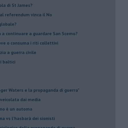
sola di St James?
 al referendum vinca il No
globale?
na a continuare a guardare San Scemo?
ove o consuma i riti collettivi
ia a guerra civile
i baltici
Roger Waters e la propaganda di guerra"
 veicolata dai media
omo è un automa
a vs l’hasbarà dei sionisti
ociologico della propaganda di guerra