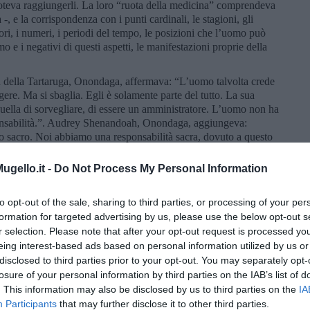
 poteva raggiungerli. La loro “ruota della medicina” comprendeva
 -, e la corrispondenza con i punti cardinali, le stagioni, gli
colori, i numeri, i periodi del tempo, le posizioni che l’uomo può
mo e i negativi di questi aspetti, le manifestazioni proprie della
 della Tartaruga, Onondaga, affermava: “L’uomo talvolta crede
igere. Ma si sbaglia. Egli è solamente parte del tutto. La sua
 quella di sorvegliare, di essere un amministratore. L’uomo non ha
ponsabilità.”. Audrey Shenandoah, Onondaga, aggiungeva:
o sacro. Noi abbiamo una responsabilità sacra, dovuto a questo
l di sopra del dono meraviglioso che è la vita delle piante, dei
le creature che vivono sulla terra. noi siamo in grado di prenderci
gello.it -
Do Not Process My Personal Information
Mohawk: “Ogni cosa che dà la vita è femminile. Quando gli
onia dell’universo, di cui le donne sono state sempre state a
to opt-out of the sale, sharing to third parties, or processing of your per
.
formation for targeted advertising by us, please use the below opt-out s
r selection. Please note that after your opt-out request is processed y
eing interest-based ads based on personal information utilized by us or
disclosed to third parties prior to your opt-out. You may separately opt-
losure of your personal information by third parties on the IAB’s list of
. This information may also be disclosed by us to third parties on the
IA
Participants
that may further disclose it to other third parties.