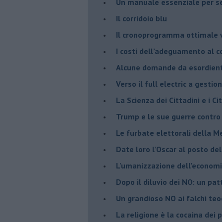
Un manuale essenziale per s
Il corridoio blu
​Il cronoprogramma ottimale ve
​I costi dell’adeguamento al c
Alcune domande da esordiente 
Verso il full electric a gestio
​La Scienza dei Cittadini e i Cit
Trump e le sue guerre contro i
​Le furbate elettorali della M
​Date loro l’Oscar al posto de
L'umanizzazione dell'economia
​Dopo il diluvio dei NO: un pa
​Un grandioso NO ai falchi teoc
La religione è la cocaina dei 