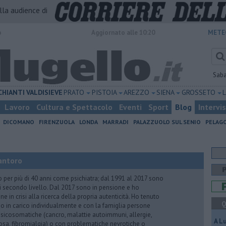
alla audience di
o
Aggiornato alle 10:20
METE
Sab
CHIANTI
VALDISIEVE
PRATO
PISTOIA
AREZZO
SIENA
GROSSETO
Lavoro
Cultura e Spettacolo
Eventi
Sport
Blog
Intervi
DICOMANO
FIRENZUOLA
LONDA
MARRADI
PALAZZUOLO SUL SENIO
PELAG
antoro
o per più di 40 anni come psichiatra; dal 1991 al 2017 sono
di secondo livello. Dal 2017 sono in pensione e ho
e in crisi alla ricerca della propria autenticità. Ho tenuto
Q
o in carico individualmente e con la famiglia persone
icosomatiche (cancro, malattie autoimmuni, allergie,
A L
iosa, fibromialgia) o con problematiche nevrotiche o