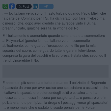
. —
Io, italiano vero, sono rimasto turbato quando Paolo Mieli, che
fa parte del Comitato per il Sì, ha dichiarato, con fare mieloso ma
dimesso, che, dopo aver creduto che avrebbe vinto il Sì, ha
preannunciato, qualche sera fa, la vittoria del No.
E il turbamento è aumentato quando sono andato a scommettere
al Polymarket (perché io – da italiano vero – scommetto
abitualmente, come guardo l’oroscopo, come tifo per la mia
squadra del cuore, come guardo tutte le gare in televisione,
compresa la gara dei pacchi) e la sorpresa è stata che, secondo il
trend, vincerebbe il No.
E ancora di più sono stato turbato quando il poliziotto di Rogoredo
è passato da eroe per aver ucciso uno spacciatore a assassino che
ricattava lo spacciatore estorcendogli soldi e cocaina … e ha
messo su una messa in scena per scagionarsi ... e pensare che in
polizia era noto per i pizzi, la droga e i pestaggi verso gli spacciatori
… e meno male che è caduto lo scudo penale per le Forze