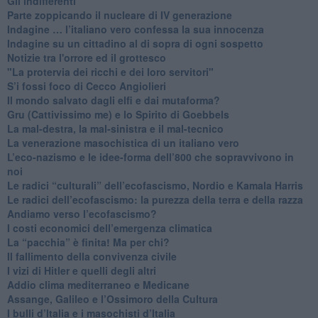
​Gli indifferenti
Parte zoppicando il nucleare di IV generazione
​Indagine … l’italiano vero confessa la sua innocenza
Indagine su un cittadino al di sopra di ogni sospetto
Notizie tra l'orrore ed il grottesco
"La protervia dei ricchi e dei loro servitori"
S’i fossi foco di Cecco Angiolieri
​Il mondo salvato dagli elfi e dai mutaforma?
Gru (Cattivissimo me) e lo Spirito di Goebbels
​La mal-destra, la mal-sinistra e il mal-tecnico
​La venerazione masochistica di un italiano vero
​L’eco-nazismo e le idee-forma dell’800 che sopravvivono in
noi
​Le radici “culturali” dell’ecofascismo, Nordio e Kamala Harris
Le radici dell’ecofascismo: la purezza della terra e della razza
Andiamo verso l’ecofascismo?
I costi economici dell’emergenza climatica
​La “pacchia” è finita! Ma per chi?
​Il fallimento della convivenza civile
​I vizi di Hitler e quelli degli altri
Addio clima mediterraneo e Medicane
​Assange, Galileo e l’Ossimoro della Cultura
​I bulli d’Italia e i masochisti d’Italia