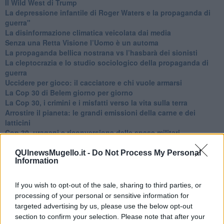
​Il Wild West di Trump
​La depressione infantile di Roger Waters e la propaganda di
guerra"
​La disinformazione climatica veicolata dai media
Senza una Retta Visione l’Uomo è un automa
​La propaganda bellica nostrana vs l’hasbarà dei sionisti
​La cleptocrazia e lo studio sociologico della propaganda di
guerra
​Uccidere per gioco: il cacciatore e chi vuole armarsi
​La Cop 30 di Belem giorno per giorno
La Cop 30, i crimini e i misfatti verso la vita sulla terra
Arrostire il pianeta: le grandi emissioni della carne e dei
latticini
​Cop 30, uragani e riconversione delle spese militari
La responsabilità storica della morte sulla terra
PTSD e suicidi svelano l’intento suicidario della guerra e
QUInewsMugello.it -
Do Not Process My Personal
Information
dell’ignoranza
Il Wenzi e la decadenza verso la guerra e la morte
​Il tecno-fascismo e i suoi nemici delusi
If you wish to opt-out of the sale, sharing to third parties, or
​I comici e il vittimismo paranoideo al potere
processing of your personal or sensitive information for
​La virtù secondo Confucio e Xi (seconda parte)
targeted advertising by us, please use the below opt-out
Le Pax imperiali e Tianxia (prima parte)
section to confirm your selection. Please note that after your
Un mondo condiviso a misura di bambino