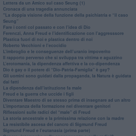
​Lettera da un Amico sul caso Seung (1)
​Cronaca di una tragedia annunciata
"​La doppia visione della funzione della psichiatria e “il caso
Seung”
​Fare i conti col passato e con l’idea di Dio
​Ferenczi, Anna Freud e l’identificazione con l’aggresssore
Plastica fuori di noi e plastica dentro di noi
​Roberto Vecchioni e l’ecocidio
​L’imbroglio e le conseguenze dell’uranio impoverito
​Il rapporto perverso che si sviluppa tra vittima e aguzzino
L’erotomania, la dipendenza affettiva e la co-dipendenza
​Dio è gay o il potere di “Dio-Patria-Famiglia” è gay?
​Gli uomini sono guidati dalla propaganda, la Natura è guidata
dai fatti
La dipendenza dall’istituzione fa male
​Freud e la guerra che uccide i figli
​Diventare Maestro di se stesso prima di insegnare ad un altro
L’importanza della formazione nel diventare genitori
Riflessioni sulle radici del “male” di Freud
​La storia ancestrale e la primissima relazione con la madre
​La resistibile ascesa del cancro di Sigmund Freud
Sigmund Freud e l’eutanasia (prima parte)