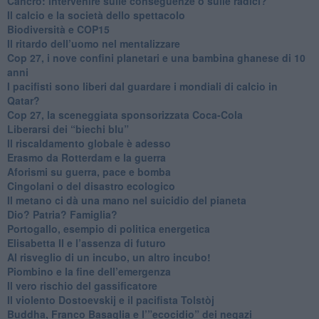
Cancro: intervenire sulle conseguenze o sulle radici?
​Il calcio e la società dello spettacolo
Biodiversità e COP15
​Il ritardo dell’uomo nel mentalizzare
​Cop 27, i nove confini planetari e una bambina ghanese di 10
anni
​I pacifisti sono liberi dal guardare i mondiali di calcio in
Qatar?
​Cop 27, la sceneggiata sponsorizzata Coca-Cola
​Liberarsi dei “biechi blu”
Il riscaldamento globale è adesso
​Erasmo da Rotterdam e la guerra
​Aforismi su guerra, pace e bomba
Cingolani o del disastro ecologico
​Il metano ci dà una mano nel suicidio del pianeta
​Dio? Patria? Famiglia?
Portogallo, esempio di politica energetica
​Elisabetta II e l’assenza di futuro
Al risveglio di un incubo, un altro incubo!
​Piombino e la fine dell’emergenza
​Il vero rischio del gassificatore
​Il violento Dostoevskij e il pacifista Tolstòj
​Buddha, Franco Basaglia e l’”ecocidio” dei negazi