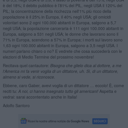
è del 18%; il debito pubblico è l’81% del PIL, negli USA il 120% del
PIL; la concentrazione della ricchezza nell'1% più ricco della
popolazione è il 25% in Europa, il 40% negli USA; gli omicidi
volontari sono 2 ogni 100.000 abitanti in Europa, salgono a 5,7
negli USA; la popolazione carceraria è 111 ogni 100.000 abitanti in
Europa, salgono a 531 negli USA; le donne che lavorano sono il
71% in Europa, scendono a 57% in Europa; i morti sul lavoro sono
1,63 ogni 100.000 abitanti in Europa, salgono a 3,5 negli USA. I
numeri parlano chiaro o no? E vedrete che cosa succederà con le
elezioni di Medio Termine del prossimo novembre!
Recitava quel cantautore:
Bisogna che glielo dica al dottore, a me
l'America mi fa venir voglia di un dittatore, uh. Sì, di un dittatore,
almeno si vede, si riconosce.
Ebbene, caro Gaber, avevi voglia di un dittatore … eccolo! È, come
reciti tu:
A noi, ci hanno insegnato tutto gli americani!
Aspetta e
vedrai: sarai accontentato anche in Italia!
Adolfo Santoro