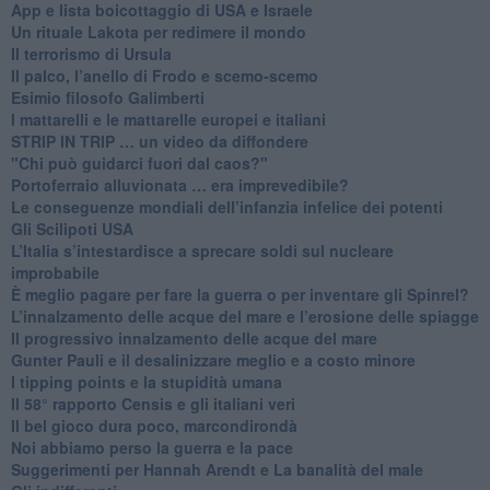
App e lista boicottaggio di USA e Israele
​Un rituale Lakota per redimere il mondo
Il terrorismo di Ursula
​Il palco, l’anello di Frodo e scemo-scemo
Esimio filosofo Galimberti
​I mattarelli e le mattarelle europei e italiani
​STRIP IN TRIP … un video da diffondere
"Chi può guidarci fuori dal caos?"
​Portoferraio alluvionata … era imprevedibile?
Le conseguenze mondiali dell’infanzia infelice dei potenti
​Gli Scilipoti USA
L’Italia s’intestardisce a sprecare soldi sul nucleare
improbabile
È meglio pagare per fare la guerra o per inventare gli Spinrel?
​L’innalzamento delle acque del mare e l’erosione delle spiagge
​Il progressivo innalzamento delle acque del mare
​Gunter Pauli e il desalinizzare meglio e a costo minore
I tipping points e la stupidità umana
​Il 58° rapporto Censis e gli italiani veri
​Il bel gioco dura poco, marcondirondà
Noi abbiamo perso la guerra e la pace
Suggerimenti per Hannah Arendt e La banalità del male