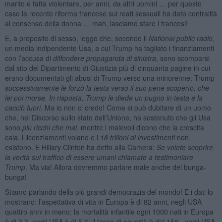
marito e fatta violentare, per anni, da altri uomini … per questo
caso la recente riforma francese sui reati sessuali ha dato centralità
al consenso della donna … mah, lasciamo stare i francesi!
E, a proposito di sesso, leggo che, secondo il
National public radio
,
un media indipendente Usa, a cui Trump ha tagliato i finanziamenti
con l’accusa di
diffondere propaganda di sinistra
, sono scomparsi
dal sito del Dipartimento di Giustizia più di cinquanta pagine in cui
erano documentati gli abusi di Trump verso una minorenne: Trump
successivamente le forzò la testa verso il suo pene scoperto, che
lei poi morse. In risposta, Trump le diede un pugno in testa e la
cacciò fuori
. Ma io non ci credo! Come si può dubitare di un uomo
che, nel Discorso sullo stato dell’Unione, ha sostenuto che gli Usa
sono
più ricchi che mai
, mentre i malevoli dicono che la crescita
cala, i licenziamenti volano e i
18 trilioni di investimenti
non
esistono. E Hillary Clinton ha detto alla Camera:
Se volete scoprire
la verità sul traffico di essere umani chiamate a testimoniare
Trump
. Ma via! Allora dovremmo parlare male anche del bunga-
bunga!
Stiamo parlando della più grandi democrazia del mondo! E i dati lo
mostrano: l’aspettativa di vita in Europa è di 82 anni, negli USA
quattro anni in meno; la mortalità infantile ogni 1000 nati in Europa
è di 3,3, negli USA è di 5,6; il tasso di povertà è del 15%, negli USA