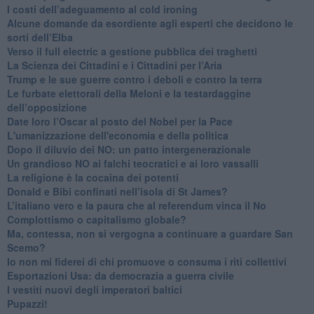
​I costi dell’adeguamento al cold ironing
Alcune domande da esordiente agli esperti che decidono le
sorti dell’Elba
Verso il full electric a gestione pubblica dei traghetti​
​La Scienza dei Cittadini e i Cittadini per l’Aria
Trump e le sue guerre contro i deboli e contro la terra
​Le furbate elettorali della Meloni e la testardaggine
dell’opposizione
​Date loro l’Oscar al posto del Nobel per la Pace
L'umanizzazione dell'economia e della politica
​Dopo il diluvio dei NO: un patto intergenerazionale
​Un grandioso NO ai falchi teocratici e ai loro vassalli
La religione è la cocaina dei potenti
Donald e Bibi confinati nell’isola di St James?
L’italiano vero e la paura che al referendum vinca il No
​Complottismo o capitalismo globale?
​Ma, contessa, non si vergogna a continuare a guardare San
Scemo?
​Io non mi fiderei di chi promuove o consuma i riti collettivi
Esportazioni Usa: da democrazia a guerra civile
​I vestiti nuovi degli imperatori baltici
​Pupazzi!