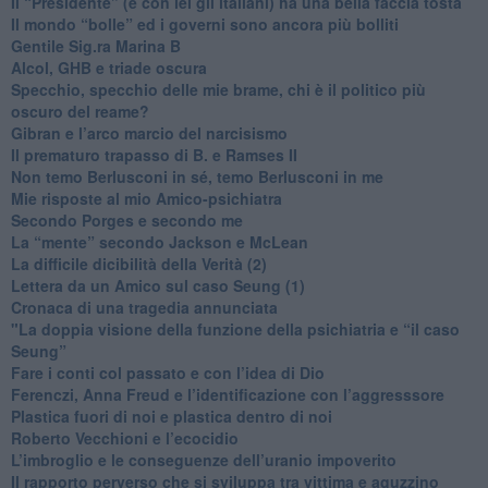
​Il “Presidente” (e con lei gli italiani) ha una bella faccia tosta
​Il mondo “bolle” ed i governi sono ancora più bolliti
​Gentile Sig.ra Marina B
​Alcol, GHB e triade oscura
​Specchio, specchio delle mie brame, chi è il politico più
oscuro del reame?
​Gibran e l’arco marcio del narcisismo
​Il prematuro trapasso di B. e Ramses II
​Non temo Berlusconi in sé, temo Berlusconi in me
​Mie risposte al mio Amico-psichiatra
​Secondo Porges e secondo me
​La “mente” secondo Jackson e McLean
La difficile dicibilità della Verità (2)
​Lettera da un Amico sul caso Seung (1)
​Cronaca di una tragedia annunciata
"​La doppia visione della funzione della psichiatria e “il caso
Seung”
​Fare i conti col passato e con l’idea di Dio
​Ferenczi, Anna Freud e l’identificazione con l’aggresssore
Plastica fuori di noi e plastica dentro di noi
​Roberto Vecchioni e l’ecocidio
​L’imbroglio e le conseguenze dell’uranio impoverito
​Il rapporto perverso che si sviluppa tra vittima e aguzzino