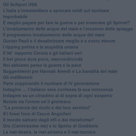
​Gli Scilipoti USA
L’Italia s’intestardisce a sprecare soldi sul nucleare
improbabile
È meglio pagare per fare la guerra o per inventare gli Spinrel?
​L’innalzamento delle acque del mare e l’erosione delle spiagge
​Il progressivo innalzamento delle acque del mare
​Gunter Pauli e il desalinizzare meglio e a costo minore
I tipping points e la stupidità umana
​Il 58° rapporto Censis e gli italiani veri
​Il bel gioco dura poco, marcondirondà
Noi abbiamo perso la guerra e la pace
Suggerimenti per Hannah Arendt e La banalità del male
​Gli indifferenti
Parte zoppicando il nucleare di IV generazione
​Indagine … l’italiano vero confessa la sua innocenza
Indagine su un cittadino al di sopra di ogni sospetto
Notizie tra l'orrore ed il grottesco
"La protervia dei ricchi e dei loro servitori"
S’i fossi foco di Cecco Angiolieri
​Il mondo salvato dagli elfi e dai mutaforma?
Gru (Cattivissimo me) e lo Spirito di Goebbels
​La mal-destra, la mal-sinistra e il mal-tecnico