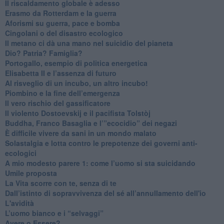
Il riscaldamento globale è adesso
​Erasmo da Rotterdam e la guerra
​Aforismi su guerra, pace e bomba
Cingolani o del disastro ecologico
​Il metano ci dà una mano nel suicidio del pianeta
​Dio? Patria? Famiglia?
Portogallo, esempio di politica energetica
​Elisabetta II e l’assenza di futuro
Al risveglio di un incubo, un altro incubo!
​Piombino e la fine dell’emergenza
​Il vero rischio del gassificatore
​Il violento Dostoevskij e il pacifista Tolstòj
​Buddha, Franco Basaglia e l’”ecocidio” dei negazi
​È difficile vivere da sani in un mondo malato
Solastalgia e lotta contro le prepotenze dei governi anti-
ecologici
​A mio modesto parere 1: come l’uomo si sta suicidando
​Umile proposta
​La Vita scorre con te, senza di te
​Dall’istinto di sopravvivenza del sé all’annullamento dell'io
L'avidità
​L’uomo bianco e i “selvaggi”
​Avere o Essere?