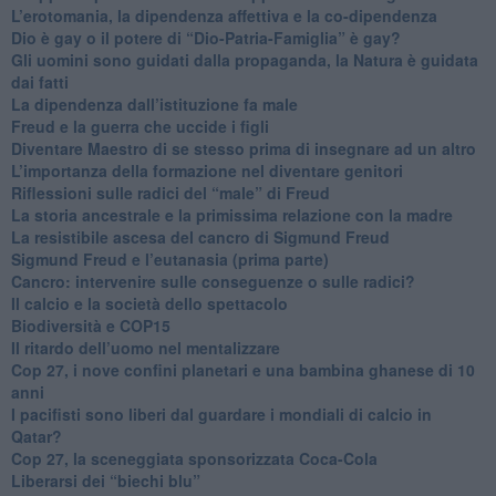
L’erotomania, la dipendenza affettiva e la co-dipendenza
​Dio è gay o il potere di “Dio-Patria-Famiglia” è gay?
​Gli uomini sono guidati dalla propaganda, la Natura è guidata
dai fatti
La dipendenza dall’istituzione fa male
​Freud e la guerra che uccide i figli
​Diventare Maestro di se stesso prima di insegnare ad un altro
L’importanza della formazione nel diventare genitori
Riflessioni sulle radici del “male” di Freud
​La storia ancestrale e la primissima relazione con la madre
​La resistibile ascesa del cancro di Sigmund Freud
Sigmund Freud e l’eutanasia (prima parte)
Cancro: intervenire sulle conseguenze o sulle radici?
​Il calcio e la società dello spettacolo
Biodiversità e COP15
​Il ritardo dell’uomo nel mentalizzare
​Cop 27, i nove confini planetari e una bambina ghanese di 10
anni
​I pacifisti sono liberi dal guardare i mondiali di calcio in
Qatar?
​Cop 27, la sceneggiata sponsorizzata Coca-Cola
​Liberarsi dei “biechi blu”