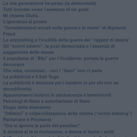
​La mia generazione ha perso (la democrazia)
​Tutti insieme verso l’aumento di tre gradi
Mi chiamo Giulia
L’ignoranza al potere
​“Considerazioni attuali sulla guerra e la morte" di Sigmund
Freud
​Lo storytelling e l’inutilità della guerra dei “ragazzi di destra”
​Gli “eventi esterni”, la post-democrazia e l’assenza di
soggettività delle masse
​Il populismo di “Bibi” per l’Occidente: portare la guerra
dovunque
​Che roba, contessa!... con i “fasci” non ci parlo
La pubblicità e il Kali Yuga
​La pubblicità è dannosa per i bambini (e per chi non sa
decodificarla)
​Appuntamenti violenti in adolescenza e femminicidi
​Psicologi di Stato e autoritarismo di Stato
Elogio della diserzione
“Odiatori” e colpevolizzazione della vittima (“victim blaming”)
​Patriarcato e Piromania
"Ora si aprono le porte del paradiso"
​A sinistra si fa la rivoluzione, a destra si fanno i soldi