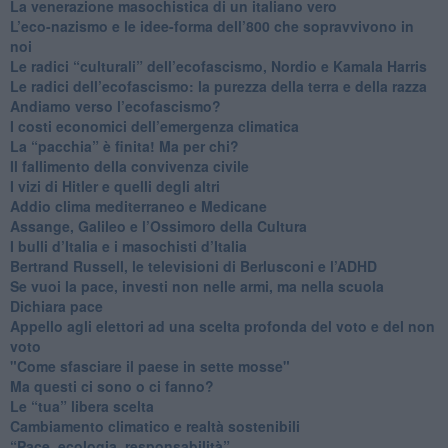
​La venerazione masochistica di un italiano vero
​L’eco-nazismo e le idee-forma dell’800 che sopravvivono in
noi
​Le radici “culturali” dell’ecofascismo, Nordio e Kamala Harris
Le radici dell’ecofascismo: la purezza della terra e della razza
Andiamo verso l’ecofascismo?
I costi economici dell’emergenza climatica
​La “pacchia” è finita! Ma per chi?
​Il fallimento della convivenza civile
​I vizi di Hitler e quelli degli altri
Addio clima mediterraneo e Medicane
​Assange, Galileo e l’Ossimoro della Cultura
​I bulli d’Italia e i masochisti d’Italia
​Bertrand Russell, le televisioni di Berlusconi e l’ADHD
​Se vuoi la pace, investi non nelle armi, ma nella scuola
​Dichiara pace
​Appello agli elettori ad una scelta profonda del voto e del non
voto
"Come sfasciare il paese in sette mosse"
​Ma questi ci sono o ci fanno?
​Le “tua” libera scelta
Cambiamento climatico e realtà sostenibili
“Pace, ecologia, responsabilità”