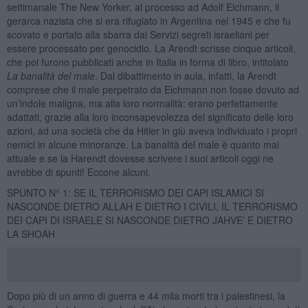
settimanale The New Yorker, al processo ad Adolf Eichmann, il
gerarca nazista che si era rifugiato in Argentina nel 1945 e che fu
scovato e portato alla sbarra dai Servizi segreti israeliani per
essere processato per genocidio. La Arendt scrisse cinque articoli,
che poi furono pubblicati anche in Italia in forma di libro, intitolato
La banalità del male
. Dal dibattimento in aula, infatti, la Arendt
comprese che il male perpetrato da Eichmann non fosse dovuto ad
un’indole maligna, ma alla loro normalità: erano perfettamente
adattati, grazie alla loro inconsapevolezza del significato delle loro
azioni, ad una società che da Hitler in giù aveva individuato i propri
nemici in alcune minoranze. La banalità del male è quanto mai
attuale e se la Harendt dovesse scrivere i suoi articoli oggi ne
avrebbe di spunti! Eccone alcuni.
SPUNTO N° 1: SE IL TERRORISMO DEI CAPI ISLAMICI SI
NASCONDE DIETRO ALLAH E DIETRO I CIVILI, IL TERRORISMO
DEI CAPI DI ISRAELE SI NASCONDE DIETRO JAHVE’ E DIETRO
LA SHOAH
Dopo più di un anno di guerra e 44 mila morti tra i palestinesi, la