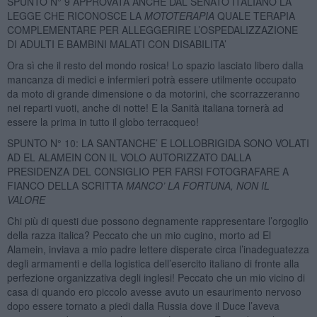
SPUNTO N° 9 APPROVATA ANCHE DAL SENATO ITALIANO LA
LEGGE CHE RICONOSCE LA
MOTOTERAPIA
QUALE TERAPIA
COMPLEMENTARE PER ALLEGGERIRE L’OSPEDALIZZAZIONE
DI ADULTI E BAMBINI MALATI CON DISABILITA’
Ora sì che il resto del mondo rosica! Lo spazio lasciato libero dalla
mancanza di medici e infermieri potrà essere utilmente occupato
da moto di grande dimensione o da motorini, che scorrazzeranno
nei reparti vuoti, anche di notte! E la Sanità italiana tornerà ad
essere la prima in tutto il globo terracqueo!
SPUNTO N° 10: LA SANTANCHE’ E LOLLOBRIGIDA SONO VOLATI
AD EL ALAMEIN CON IL VOLO AUTORIZZATO DALLA
PRESIDENZA DEL CONSIGLIO PER FARSI FOTOGRAFARE A
FIANCO DELLA SCRITTA
MANCO’ LA FORTUNA, NON IL
VALORE
Chi più di questi due possono degnamente rappresentare l’orgoglio
della razza italica? Peccato che un mio cugino, morto ad El
Alamein, inviava a mio padre lettere disperate circa l’inadeguatezza
degli armamenti e della logistica dell’esercito italiano di fronte alla
perfezione organizzativa degli inglesi! Peccato che un mio vicino di
casa di quando ero piccolo avesse avuto un esaurimento nervoso
dopo essere tornato a piedi dalla Russia dove il Duce l’aveva