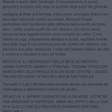
Ruanda e quello della Cambogia. Il riconoscimento di questi
genocidi è avvenuto solo dopo la sconfitta degli autori dei genocidi.
L’indagine di Khan si è fermata, d’altra parte, al maggio 2024 e non
sono stati esaminati i crimini successivi. Bertrand Russell
ammonisce che il problema della cattiveria dell’umanità non tanto
sono i cattivi, quanto quelli che non dicono e non fanno niente
comportandosi oggettivamente come complici dei cattivi. E così,
mentre la Lega, notoriamente allergica ai giudici, squittisce tramite
fonti della Lega
È una sentenza assurda, politica filo-islamica, che
allontana una pace necessaria,
il resto del Governo italiano sta zitto
e continua a mandare le armi ad Israele.
SPUNTO N° 4: I NEOFASCISTI DELLA
RETE DEI PATRIOTI
HANNO ESPOSTO DAVANTI A TRIBUNALI TOSCANI STRISCIONI
INNEGGIANTI ALLE PAROLE DI ELON MUSK CONTRO I GIUDICI
ITALIANI ED HANNO ATTACCATO ANCHE MATTARELLA
Tranquilli! C’è già il Ministro della Giustizia Nordio che provvede ad
imbavagliare e adintralciare il lavoro dei giudici.
SPUNTO N° 5: APPARE EVIDENTE CHE ELON MUSK, OLTRE AD
UNA SINDROME DI ASPERGER, ABBIA SVILUPPATO NELLA SUA
VITA QUELLO CHE GLI PSICHIATRI CHIAMANO
DISTURBO
BIPOLARE II