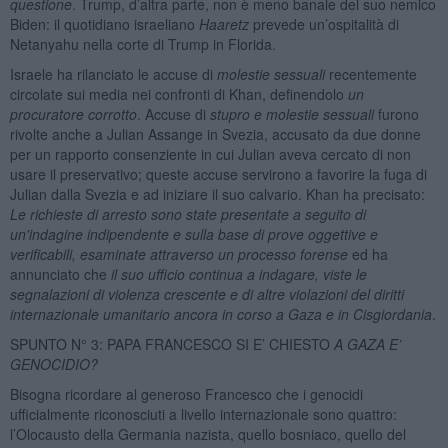
questione
. Trump, d’altra parte, non è meno banale del suo nemico
Biden: il quotidiano israeliano
Haaretz
prevede un’ospitalità di
Netanyahu nella corte di Trump in Florida.
Israele ha rilanciato le accuse di
molestie sessuali
recentemente
circolate sui media nei confronti di Khan, definendolo
un
procuratore corrotto
. Accuse di
stupro e molestie sessuali
furono
rivolte anche a Julian Assange in Svezia, accusato da due donne
per un rapporto consenziente in cui Julian aveva cercato di non
usare il preservativo; queste accuse servirono a favorire la fuga di
Julian dalla Svezia e ad iniziare il suo calvario. Khan ha precisato:
Le richieste di arresto sono state presentate a seguito di
un'indagine indipendente e sulla base di prove oggettive e
verificabili, esaminate attraverso un processo forense
ed ha
annunciato che
il suo ufficio continua a indagare, viste le
segnalazioni di violenza crescente e di altre violazioni del diritti
internazionale umanitario ancora in corso a Gaza e in Cisgiordania
.
SPUNTO N° 3: PAPA FRANCESCO SI E’ CHIESTO
A GAZA E’
GENOCIDIO?
Bisogna ricordare al generoso Francesco che i genocidi
ufficialmente riconosciuti a livello internazionale sono quattro:
l’Olocausto della Germania nazista, quello bosniaco, quello del