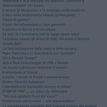
​Hilsenrath e le 9 omotipie tra Nazismo, Sionismo e
Americanismo" (4^ parte)
​Il terrore di Netanyahu e la strategia della tensione
Il mito della democratica Israele (prima parte)
​Finale di partita?
​Il voto del referendum e i due genocidi
Il decreto il-libertà e in-sicurezza
Tu vuo’ fa l’americano con la legge spara-tutto!
La poesia contro gli orrori di CISL, Governo e sionisti
Israele-Salò
​La fascistizzazione dello stato e della società
Papa Francesco e l’ipocrisia al suo funerale?
​Chi è Donald Trump?
App e lista boicottaggio di USA e Israele
​Un rituale Lakota per redimere il mondo
Il terrorismo di Ursula
​Il palco, l’anello di Frodo e scemo-scemo
Esimio filosofo Galimberti
​I mattarelli e le mattarelle europei e italiani
​STRIP IN TRIP … un video da diffondere
"Chi può guidarci fuori dal caos?"
​Portoferraio alluvionata … era imprevedibile?
Le conseguenze mondiali dell’infanzia infelice dei potenti