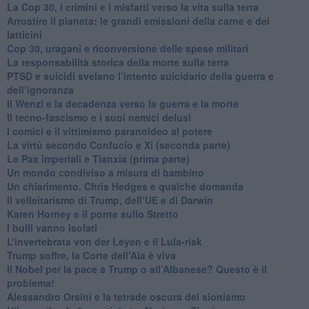
La Cop 30, i crimini e i misfatti verso la vita sulla terra
Arrostire il pianeta: le grandi emissioni della carne e dei
latticini
​Cop 30, uragani e riconversione delle spese militari
La responsabilità storica della morte sulla terra
PTSD e suicidi svelano l’intento suicidario della guerra e
dell’ignoranza
Il Wenzi e la decadenza verso la guerra e la morte
​Il tecno-fascismo e i suoi nemici delusi
​I comici e il vittimismo paranoideo al potere
​La virtù secondo Confucio e Xi (seconda parte)
Le Pax imperiali e Tianxia (prima parte)
Un mondo condiviso a misura di bambino
​Un chiarimento, Chris Hedges e qualche domanda
Il velleitarismo di Trump, dell’UE e di Darwin
​Karen Horney e il ponte sullo Stretto
​I bulli vanno isolati
L’invertebrata von der Leyen e il Lula-risk
Trump soffre, la Corte dell'Aia è viva
​Il Nobel per la pace a Trump o all’Albanese? Questo è il
problema!
​Alessandro Orsini e la tetrade oscura del sionismo