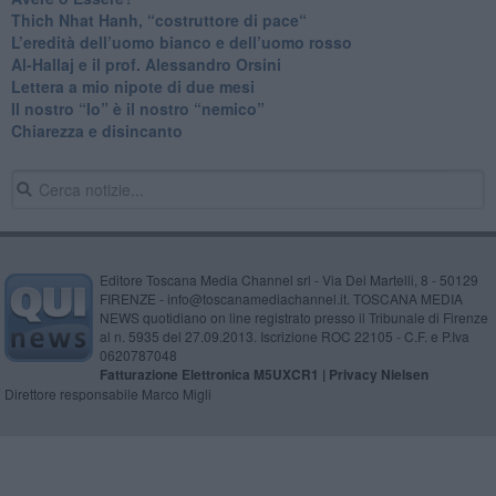
​Thich Nhat Hanh, “costruttore di pace“
​L’eredità dell’uomo bianco e dell’uomo rosso
Al-Hallaj e il prof. Alessandro Orsini
​Lettera a mio nipote di due mesi
​Il nostro “Io” è il nostro “nemico”
​Chiarezza e disincanto
Editore Toscana Media Channel srl - Via Dei Martelli, 8 - 50129
FIRENZE - info@toscanamediachannel.it. TOSCANA MEDIA
NEWS quotidiano on line registrato presso il Tribunale di Firenze
al n. 5935 del 27.09.2013. Iscrizione ROC 22105 - C.F. e P.Iva
0620787048
Fatturazione Elettronica M5UXCR1 |
Privacy Nielsen
Direttore responsabile Marco Migli
Powered by
Aperion.it