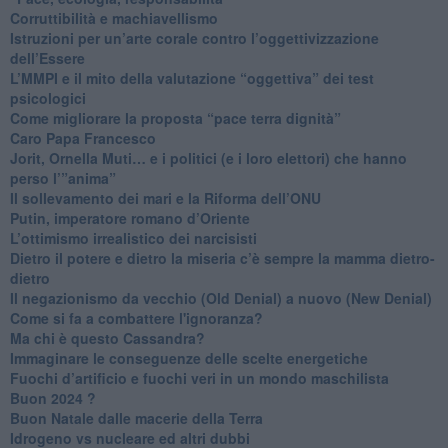
​Corruttibilità e machiavellismo
Istruzioni per un’arte corale contro l’oggettivizzazione
dell’Essere
​L’MMPI e il mito della valutazione “oggettiva” dei test
psicologici
Come migliorare la proposta “pace terra dignità”
Caro Papa Francesco
​Jorit, Ornella Muti… e i politici (e i loro elettori) che hanno
perso l’”anima”
​Il sollevamento dei mari e la Riforma dell’ONU
Putin, imperatore romano d’Oriente
​L’ottimismo irrealistico dei narcisisti
​Dietro il potere e dietro la miseria c’è sempre la mamma dietro-
dietro
Il negazionismo da vecchio (Old Denial) a nuovo (New Denial)
Come si fa a combattere l'ignoranza?
Ma chi è questo Cassandra?
Immaginare le conseguenze delle scelte energetiche
​Fuochi d’artificio e fuochi veri in un mondo maschilista
Buon 2024 ?
​Buon Natale dalle macerie della Terra
​Idrogeno vs nucleare ed altri dubbi