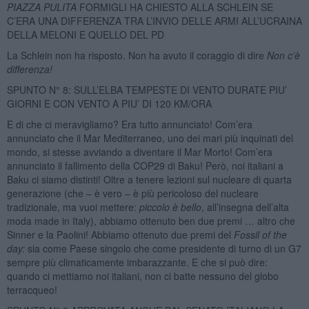
PIAZZA PULITA
FORMIGLI HA CHIESTO ALLA SCHLEIN SE
C’ERA UNA DIFFERENZA TRA L’INVIO DELLE ARMI ALL’UCRAINA
DELLA MELONI E QUELLO DEL PD
La Schlein non ha risposto. Non ha avuto il coraggio di dire
Non c’è
differenza!
SPUNTO N° 8: SULL’ELBA TEMPESTE DI VENTO DURATE PIU’
GIORNI E CON VENTO A PIU’ DI 120 KM/ORA
E di che ci meravigliamo? Era tutto annunciato! Com’era
annunciato che il Mar Mediterraneo, uno dei mari più inquinati del
mondo, si stesse avviando a diventare il Mar Morto! Com’era
annunciato il fallimento della COP29 di Baku! Però, noi italiani a
Baku ci siamo distinti! Oltre a tenere lezioni sul nucleare di quarta
generazione (che – è vero – è più pericoloso del nucleare
tradizionale, ma vuoi mettere:
piccolo è bello
, all’insegna dell’alta
moda made in Italy), abbiamo ottenuto ben due premi … altro che
Sinner e la Paolini! Abbiamo ottenuto due premi del
Fossil of the
day:
sia come Paese singolo che come presidente di turno di un G7
sempre più climaticamente imbarazzante. E che si può dire:
quando ci mettiamo noi italiani, non ci batte nessuno del globo
terracqueo!