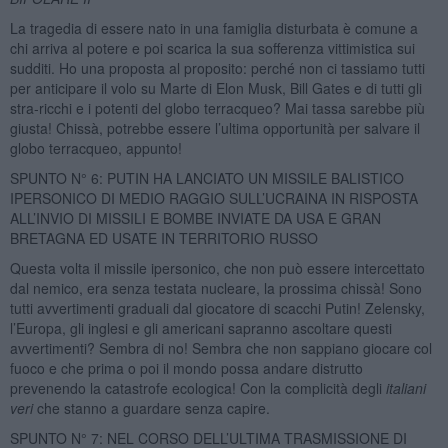
La tragedia di essere nato in una famiglia disturbata è comune a
chi arriva al potere e poi scarica la sua sofferenza vittimistica sui
sudditi. Ho una proposta al proposito: perché non ci tassiamo tutti
per anticipare il volo su Marte di Elon Musk, Bill Gates e di tutti gli
stra-ricchi e i potenti del globo terracqueo? Mai tassa sarebbe più
giusta! Chissà, potrebbe essere l’ultima opportunità per salvare il
globo terracqueo, appunto!
SPUNTO N° 6: PUTIN HA LANCIATO UN MISSILE BALISTICO
IPERSONICO DI MEDIO RAGGIO SULL’UCRAINA IN RISPOSTA
ALL’INVIO DI MISSILI E BOMBE INVIATE DA USA E GRAN
BRETAGNA ED USATE IN TERRITORIO RUSSO
Questa volta il missile ipersonico, che non può essere intercettato
dal nemico, era senza testata nucleare, la prossima chissà! Sono
tutti avvertimenti graduali dal giocatore di scacchi Putin! Zelensky,
l’Europa, gli inglesi e gli americani sapranno ascoltare questi
avvertimenti? Sembra di no! Sembra che non sappiano giocare col
fuoco e che prima o poi il mondo possa andare distrutto
prevenendo la catastrofe ecologica! Con la complicità degli
italiani
veri
che stanno a guardare senza capire.
SPUNTO N° 7: NEL CORSO DELL’ULTIMA TRASMISSIONE DI