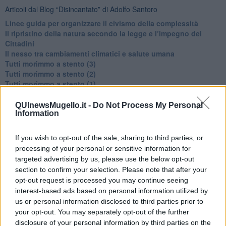
Articoli dal Blog “Disincantato” di Adolfo Santoro
​Linee guida per organizzare il civismo della complessità
​Il ripristino della natura secondo la legge e l’impegno dei
Cittadini
Il nesso tra cambiamenti climatici e salute umana
Tutti morimmo a stento (3)
Tutti morimmo a stento (2)
​Tutti morimmo a stento (1)
IL CORRIDOIO BLU il resoconto del convegno
Un manuale essenziale per seguire il CORRIDOIO BLU
QUInewsMugello.it -
Do Not Process My Personal
Information
Il corridoio blu
​Il cronoprogramma ottimale verso il full electric sui traghetti
​I costi dell’adeguamento al cold ironing
If you wish to opt-out of the sale, sharing to third parties, or
Alcune domande da esordiente agli esperti che decidono le
processing of your personal or sensitive information for
sorti dell’Elba
targeted advertising by us, please use the below opt-out
Verso il full electric a gestione pubblica dei traghetti​
section to confirm your selection. Please note that after your
​La Scienza dei Cittadini e i Cittadini per l’Aria
opt-out request is processed you may continue seeing
Trump e le sue guerre contro i deboli e contro la terra
interest-based ads based on personal information utilized by
​Le furbate elettorali della Meloni e la testardaggine
us or personal information disclosed to third parties prior to
dell’opposizione
your opt-out. You may separately opt-out of the further
​Date loro l’Oscar al posto del Nobel per la Pace
disclosure of your personal information by third parties on the
L'umanizzazione dell'economia e della politica