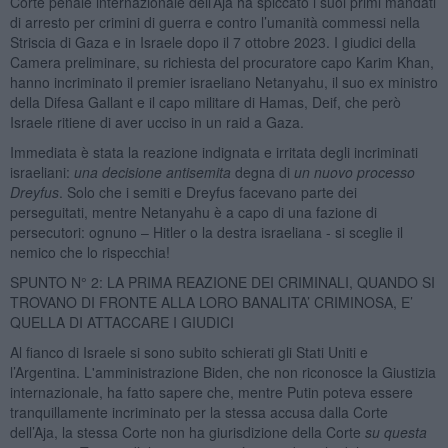
Corte penale internazionale dell’Aja ha spiccato i suoi primi mandati
di arresto per crimini di guerra e contro l’umanità commessi nella
Striscia di Gaza e in Israele dopo il 7 ottobre 2023. I giudici della
Camera preliminare, su richiesta del procuratore capo Karim Khan,
hanno incriminato il premier israeliano Netanyahu, il suo ex ministro
della Difesa Gallant e il capo militare di Hamas, Deif, che però
Israele ritiene di aver ucciso in un raid a Gaza.
Immediata è stata la reazione indignata e irritata degli incriminati
israeliani:
una decisione antisemita
degna di
un nuovo processo
Dreyfus
. Solo che i semiti e Dreyfus facevano parte dei
perseguitati, mentre Netanyahu è a capo di una fazione di
persecutori: ognuno – Hitler o la destra israeliana - si sceglie il
nemico che lo rispecchia!
SPUNTO N° 2: LA PRIMA REAZIONE DEI CRIMINALI, QUANDO SI
TROVANO DI FRONTE ALLA LORO BANALITA’ CRIMINOSA, E’
QUELLA DI ATTACCARE I GIUDICI
Al fianco di Israele si sono subito schierati gli Stati Uniti e
l’Argentina. L'amministrazione Biden, che non riconosce la Giustizia
internazionale, ha fatto sapere che, mentre Putin poteva essere
tranquillamente incriminato per la stessa accusa dalla Corte
dell’Aja, la stessa Corte non ha giurisdizione della Corte
su questa