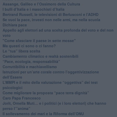
​Assange, Galileo e l’Ossimoro della Cultura
​I bulli d’Italia e i masochisti d’Italia
​Bertrand Russell, le televisioni di Berlusconi e l’ADHD
​Se vuoi la pace, investi non nelle armi, ma nella scuola
​Dichiara pace
​Appello agli elettori ad una scelta profonda del voto e del non
voto
"Come sfasciare il paese in sette mosse"
​Ma questi ci sono o ci fanno?
​Le “tua” libera scelta
Cambiamento climatico e realtà sostenibili
“Pace, ecologia, responsabilità”
​Corruttibilità e machiavellismo
Istruzioni per un’arte corale contro l’oggettivizzazione
dell’Essere
​L’MMPI e il mito della valutazione “oggettiva” dei test
psicologici
Come migliorare la proposta “pace terra dignità”
Caro Papa Francesco
​Jorit, Ornella Muti… e i politici (e i loro elettori) che hanno
perso l’”anima”
​Il sollevamento dei mari e la Riforma dell’ONU