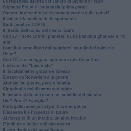
​La resistibile ascesa del cancro di Sigmund Freud
Sigmund Freud e l’eutanasia (prima parte)
Cancro: intervenire sulle conseguenze o sulle radici?
​Il calcio e la società dello spettacolo
Biodiversità e COP15
​Il ritardo dell’uomo nel mentalizzare
​Cop 27, i nove confini planetari e una bambina ghanese di 10
anni
​I pacifisti sono liberi dal guardare i mondiali di calcio in
Qatar?
​Cop 27, la sceneggiata sponsorizzata Coca-Cola
​Liberarsi dei “biechi blu”
Il riscaldamento globale è adesso
​Erasmo da Rotterdam e la guerra
​Aforismi su guerra, pace e bomba
Cingolani o del disastro ecologico
​Il metano ci dà una mano nel suicidio del pianeta
​Dio? Patria? Famiglia?
Portogallo, esempio di politica energetica
​Elisabetta II e l’assenza di futuro
Al risveglio di un incubo, un altro incubo!
​Piombino e la fine dell’emergenza
​Il vero rischio del gassificatore