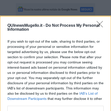
QUInewsMugello.it -
Do Not Process My Personal
Se vuoi leggere le notizie principali della Toscana iscriviti alla
Information
Newsletter QUInews - ToscanaMedia.
Arriva gratis tutti i giorni
alle 20:00 direttamente nella tua casella di posta.
If you wish to opt-out of the sale, sharing to third parties, or
Basta cliccare
QUI
processing of your personal or sensitive information for
Ti potrebbe interessare anche:
targeted advertising by us, please use the below opt-out
section to confirm your selection. Please note that after your
opt-out request is processed you may continue seeing
Articoli dal Blog “Disincantato” di Adolfo Santoro
interest-based ads based on personal information utilized by
​Linee guida per organizzare il civismo della complessità
us or personal information disclosed to third parties prior to
​Il ripristino della natura secondo la legge e l’impegno dei
your opt-out. You may separately opt-out of the further
Cittadini
disclosure of your personal information by third parties on the
Il nesso tra cambiamenti climatici e salute umana
IAB’s list of downstream participants. This information may
Tutti morimmo a stento (3)
also be disclosed by us to third parties on the
IAB’s List of
Tutti morimmo a stento (2)
Downstream Participants
that may further disclose it to other
​Tutti morimmo a stento (1)
third parties.
IL CORRIDOIO BLU il resoconto del convegno
Un manuale essenziale per seguire il CORRIDOIO BLU