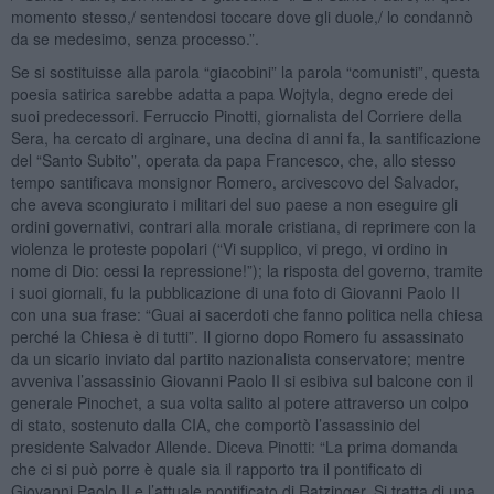
momento stesso,/ sentendosi toccare dove gli duole,/ lo condannò
da se medesimo, senza processo.”.
Se si sostituisse alla parola “giacobini” la parola “comunisti”, questa
poesia satirica sarebbe adatta a papa Wojtyla, degno erede dei
suoi predecessori. Ferruccio Pinotti, giornalista del Corriere della
Sera, ha cercato di arginare, una decina di anni fa, la santificazione
del “Santo Subito”, operata da papa Francesco, che, allo stesso
tempo santificava monsignor Romero, arcivescovo del Salvador,
che aveva scongiurato i militari del suo paese a non eseguire gli
ordini governativi, contrari alla morale cristiana, di reprimere con la
violenza le proteste popolari (“Vi supplico, vi prego, vi ordino in
nome di Dio: cessi la repressione!”); la risposta del governo, tramite
i suoi giornali, fu la pubblicazione di una foto di Giovanni Paolo II
con una sua frase: “Guai ai sacerdoti che fanno politica nella chiesa
perché la Chiesa è di tutti”. Il giorno dopo Romero fu assassinato
da un sicario inviato dal partito nazionalista conservatore; mentre
avveniva l’assassinio Giovanni Paolo II si esibiva sul balcone con il
generale Pinochet, a sua volta salito al potere attraverso un colpo
di stato, sostenuto dalla CIA, che comportò l’assassinio del
presidente Salvador Allende. Diceva Pinotti: “La prima domanda
che ci si può porre è quale sia il rapporto tra il pontificato di
Giovanni Paolo II e l’attuale pontificato di Ratzinger. Si tratta di una