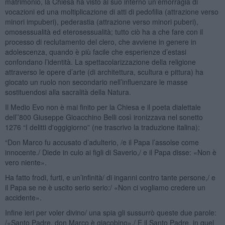
matrimonio, la Chiesa ha visto al suo interno un’emorragia di
vocazioni ed una moltiplicazione di atti di pedofilia (attrazione verso
minori impuberi), pederastia (attrazione verso minori puberi),
omosessualità ed eterosessualità; tutto ciò ha a che fare con il
processo di reclutamento del clero, che avviene in genere in
adolescenza, quando è più facile che esperienze d’estasi
confondano l’identità. La spettacolarizzazione della religione
attraverso le opere d’arte (di architettura, scultura e pittura) ha
giocato un ruolo non secondario nell’influenzare le masse
sostituendosi alla sacralità della Natura.
Il Medio Evo non è mai finito per la Chiesa e il poeta dialettale
dell’’800 Giuseppe Gioacchino Belli così ironizzava nel sonetto
1276 “I delitti d'oggigiorno” (ne trascrivo la traduzione italina):
“Don Marco fu accusato d’adulterio, /e il Papa l’assolse come
innocente./ Diede in culo ai figli di Saverio,/ e il Papa disse: «Non è
vero niente».
Ha fatto frodi, furti, e un’infinità/ di inganni contro tante persone,/ e
il Papa se ne è uscito serio serio:/ «Non ci vogliamo credere un
accidente».
Infine ieri per voler divino/ una spia gli sussurrò queste due parole:
/«Santo Padre, don Marco è giacobino»./ E il Santo Padre, in quel