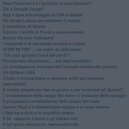
Papa Francesco e l’ipocrisia al suo funerale?
​Chi è Donald Trump?
App e lista boicottaggio di USA e Israele
​Un rituale Lakota per redimere il mondo
Il terrorismo di Ursula
​Il palco, l’anello di Frodo e scemo-scemo
Esimio filosofo Galimberti
​I mattarelli e le mattarelle europei e italiani
​STRIP IN TRIP … un video da diffondere
"Chi può guidarci fuori dal caos?"
​Portoferraio alluvionata … era imprevedibile?
Le conseguenze mondiali dell’infanzia infelice dei potenti
​Gli Scilipoti USA
L’Italia s’intestardisce a sprecare soldi sul nucleare
improbabile
È meglio pagare per fare la guerra o per inventare gli Spinrel?
​L’innalzamento delle acque del mare e l’erosione delle spiagge
​Il progressivo innalzamento delle acque del mare
​Gunter Pauli e il desalinizzare meglio e a costo minore
I tipping points e la stupidità umana
​Il 58° rapporto Censis e gli italiani veri
​Il bel gioco dura poco, marcondirondà