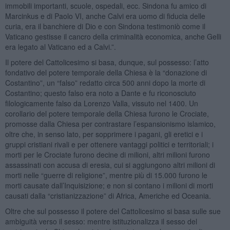
immobili importanti, scuole, ospedali, ecc. Sindona fu amico di
Marcinkus e di Paolo VI, anche Calvi era uomo di fiducia delle
curia, era il banchiere di Dio e con Sindona testimoniò come il
Vaticano gestisse il cancro della criminalità economica, anche Gelli
era legato al Vaticano ed a Calvi.”.
Il potere del Cattolicesimo si basa, dunque, sul possesso: l’atto
fondativo del potere temporale della Chiesa è la “donazione di
Costantino”, un “falso” redatto circa 500 anni dopo la morte di
Costantino; questo falso era noto a Dante e fu riconosciuto
filologicamente falso da Lorenzo Valla, vissuto nel 1400. Un
corollario del potere temporale della Chiesa furono le Crociate,
promosse dalla Chiesa per contrastare l’espansionismo islamico,
oltre che, in senso lato, per sopprimere i pagani, gli eretici e i
gruppi cristiani rivali e per ottenere vantaggi politici e territoriali; i
morti per le Crociate furono decine di milioni, altri milioni furono
assassinati con accusa di eresia, cui si aggiungono altri milioni di
morti nelle “guerre di religione”, mentre più di 15.000 furono le
morti causate dall’Inquisizione; e non si contano i milioni di morti
causati dalla “cristianizzazione” di Africa, Americhe ed Oceania.
Oltre che sul possesso il potere del Cattolicesimo si basa sulle sue
ambiguità verso il sesso: mentre istituzionalizza il sesso del