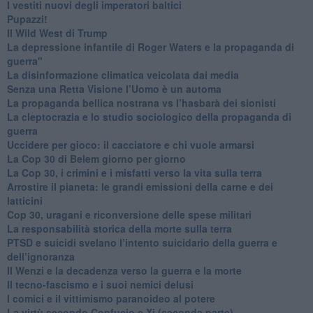
​I vestiti nuovi degli imperatori baltici
​Pupazzi!
​Il Wild West di Trump
​La depressione infantile di Roger Waters e la propaganda di
guerra"
​La disinformazione climatica veicolata dai media
Senza una Retta Visione l’Uomo è un automa
​La propaganda bellica nostrana vs l’hasbarà dei sionisti
​La cleptocrazia e lo studio sociologico della propaganda di
guerra
​Uccidere per gioco: il cacciatore e chi vuole armarsi
​La Cop 30 di Belem giorno per giorno
La Cop 30, i crimini e i misfatti verso la vita sulla terra
Arrostire il pianeta: le grandi emissioni della carne e dei
latticini
​Cop 30, uragani e riconversione delle spese militari
La responsabilità storica della morte sulla terra
PTSD e suicidi svelano l’intento suicidario della guerra e
dell’ignoranza
Il Wenzi e la decadenza verso la guerra e la morte
​Il tecno-fascismo e i suoi nemici delusi
​I comici e il vittimismo paranoideo al potere
​La virtù secondo Confucio e Xi (seconda parte)