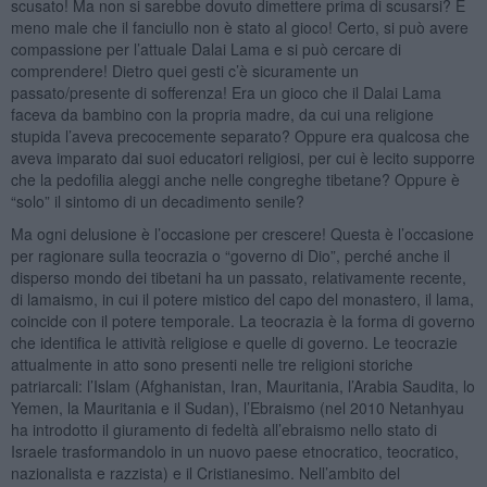
scusato! Ma non si sarebbe dovuto dimettere prima di scusarsi? E
meno male che il fanciullo non è stato al gioco! Certo, si può avere
compassione per l’attuale Dalai Lama e si può cercare di
comprendere! Dietro quei gesti c’è sicuramente un
passato/presente di sofferenza! Era un gioco che il Dalai Lama
faceva da bambino con la propria madre, da cui una religione
stupida l’aveva precocemente separato? Oppure era qualcosa che
aveva imparato dai suoi educatori religiosi, per cui è lecito supporre
che la pedofilia aleggi anche nelle congreghe tibetane? Oppure è
“solo” il sintomo di un decadimento senile?
Ma ogni delusione è l’occasione per crescere! Questa è l’occasione
per ragionare sulla teocrazia o “governo di Dio”, perché anche il
disperso mondo dei tibetani ha un passato, relativamente recente,
di lamaismo, in cui il potere mistico del capo del monastero, il lama,
coincide con il potere temporale. La teocrazia è la forma di governo
che identifica le attività religiose e quelle di governo. Le teocrazie
attualmente in atto sono presenti nelle tre religioni storiche
patriarcali: l’Islam (Afghanistan, Iran, Mauritania, l’Arabia Saudita, lo
Yemen, la Mauritania e il Sudan), l’Ebraismo (nel 2010 Netanhyau
ha introdotto il giuramento di fedeltà all’ebraismo nello stato di
Israele trasformandolo in un nuovo paese etnocratico, teocratico,
nazionalista e razzista) e il Cristianesimo. Nell’ambito del