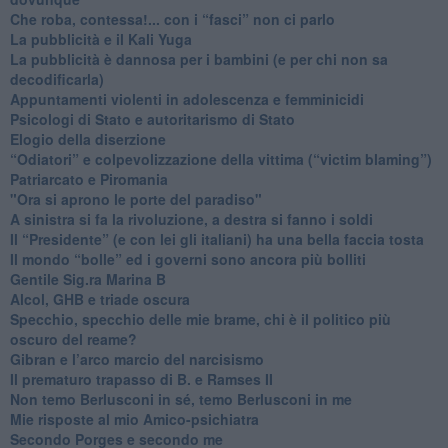
​Che roba, contessa!... con i “fasci” non ci parlo
La pubblicità e il Kali Yuga
​La pubblicità è dannosa per i bambini (e per chi non sa
decodificarla)
​Appuntamenti violenti in adolescenza e femminicidi
​Psicologi di Stato e autoritarismo di Stato
Elogio della diserzione
“Odiatori” e colpevolizzazione della vittima (“victim blaming”)
​Patriarcato e Piromania
"Ora si aprono le porte del paradiso"
​A sinistra si fa la rivoluzione, a destra si fanno i soldi
​Il “Presidente” (e con lei gli italiani) ha una bella faccia tosta
​Il mondo “bolle” ed i governi sono ancora più bolliti
​Gentile Sig.ra Marina B
​Alcol, GHB e triade oscura
​Specchio, specchio delle mie brame, chi è il politico più
oscuro del reame?
​Gibran e l’arco marcio del narcisismo
​Il prematuro trapasso di B. e Ramses II
​Non temo Berlusconi in sé, temo Berlusconi in me
​Mie risposte al mio Amico-psichiatra
​Secondo Porges e secondo me