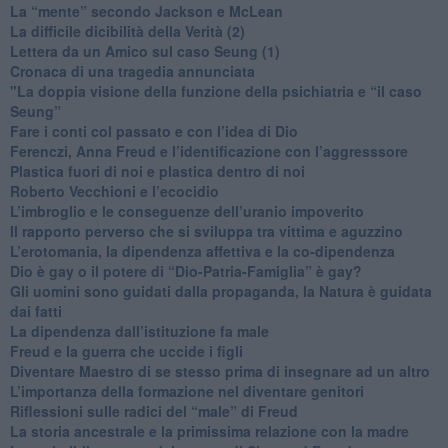
​La “mente” secondo Jackson e McLean
La difficile dicibilità della Verità (2)
​Lettera da un Amico sul caso Seung (1)
​Cronaca di una tragedia annunciata
"​La doppia visione della funzione della psichiatria e “il caso
Seung”
​Fare i conti col passato e con l’idea di Dio
​Ferenczi, Anna Freud e l’identificazione con l’aggresssore
Plastica fuori di noi e plastica dentro di noi
​Roberto Vecchioni e l’ecocidio
​L’imbroglio e le conseguenze dell’uranio impoverito
​Il rapporto perverso che si sviluppa tra vittima e aguzzino
L’erotomania, la dipendenza affettiva e la co-dipendenza
​Dio è gay o il potere di “Dio-Patria-Famiglia” è gay?
​Gli uomini sono guidati dalla propaganda, la Natura è guidata
dai fatti
La dipendenza dall’istituzione fa male
​Freud e la guerra che uccide i figli
​Diventare Maestro di se stesso prima di insegnare ad un altro
L’importanza della formazione nel diventare genitori
Riflessioni sulle radici del “male” di Freud
​La storia ancestrale e la primissima relazione con la madre