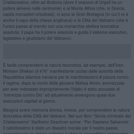
Cristianesimo, oltre ad Andorra (dove il vescovo di Urgell ha un
potere almeno nelle cerimonie) e al Monte Athos (che, in Grecia,
ospita monasteri ortodossi), ci sono la Gran Bretagna (in cui il re è
anche il capo della chiesa anglicana) e la Città del Vaticano (che è
l’unico paese al mondo con una monarchia elettiva teocratica
assoluta: il papa ha il potere assoluto e guida il sistema esecutivo,
legislativo e giudiziario del Vaticano).
È facile comprendere la natura teocratica, ad esempio, dell’Iran:
Mohsen Shekari (il 476° manifestante ucciso dalle autorità della
Repubblica islamica iraniana per le manifestazioni di piazza contro
il regime, dopo la morte della giovane Mahsa Amini, ammazzata
per aver indossato impropriamente l’hijab) è stato accusato di
“inimicizia contro Dio” ed attualmente avvengono quasi due
esecuzioni capitali al giorno.
Bisogna avere memoria storica, invece, per comprendere la natura
teocratica della Città del Vaticano. Nel suo libro “Storia criminale del
Cristianesimo” Karlheinz Deschner scrive: “Per Gaetano Salvemini
il cattolicesimo è stato un disastro morale per il nostro paese,
generalmente la chiesa cattolica è stata la pervertitrice sistematica