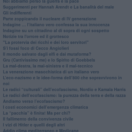
Noi abbiamo perso la guerra e la pace
Suggerimenti per Hannah Arendt e La banalità del male
​Gli indifferenti
Parte zoppicando il nucleare di IV generazione
​Indagine … l’italiano vero confessa la sua innocenza
Indagine su un cittadino al di sopra di ogni sospetto
Notizie tra l'orrore ed il grottesco
"La protervia dei ricchi e dei loro servitori"
S’i fossi foco di Cecco Angiolieri
​Il mondo salvato dagli elfi e dai mutaforma?
Gru (Cattivissimo me) e lo Spirito di Goebbels
​La mal-destra, la mal-sinistra e il mal-tecnico
​La venerazione masochistica di un italiano vero
​L’eco-nazismo e le idee-forma dell’800 che sopravvivono in
noi
​Le radici “culturali” dell’ecofascismo, Nordio e Kamala Harris
Le radici dell’ecofascismo: la purezza della terra e della razza
Andiamo verso l’ecofascismo?
I costi economici dell’emergenza climatica
​La “pacchia” è finita! Ma per chi?
​Il fallimento della convivenza civile
​I vizi di Hitler e quelli degli altri
Addio clima mediterraneo e Medicane