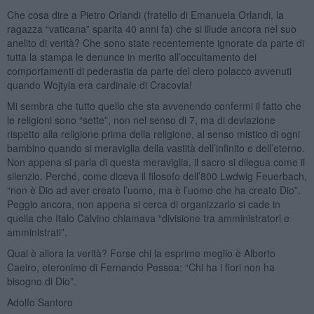
Che cosa dire a Pietro Orlandi (fratello di Emanuela Orlandi, la
ragazza “vaticana” sparita 40 anni fa) che si illude ancora nel suo
anelito di verità? Che sono state recentemente ignorate da parte di
tutta la stampa le denunce in merito all’occultamento dei
comportamenti di pederastia da parte del clero polacco avvenuti
quando Wojtyla era cardinale di Cracovia!
Mi sembra che tutto quello che sta avvenendo confermi il fatto che
le religioni sono “sette”, non nel senso di 7, ma di deviazione
rispetto alla religione prima della religione, al senso mistico di ogni
bambino quando si meraviglia della vastità dell’infinito e dell’eterno.
Non appena si parla di questa meraviglia, il sacro si dilegua come il
silenzio. Perché, come diceva il filosofo dell’800 Lwdwig Feuerbach,
“non è Dio ad aver creato l’uomo, ma è l’uomo che ha creato Dio”.
Peggio ancora, non appena si cerca di organizzarlo si cade in
quella che Italo Calvino chiamava “divisione tra amministratori e
amministrati”.
Qual è allora la verità? Forse chi la esprime meglio è Alberto
Caeiro, eteronimo di Fernando Pessoa: “Chi ha i fiori non ha
bisogno di Dio”.
Adolfo Santoro