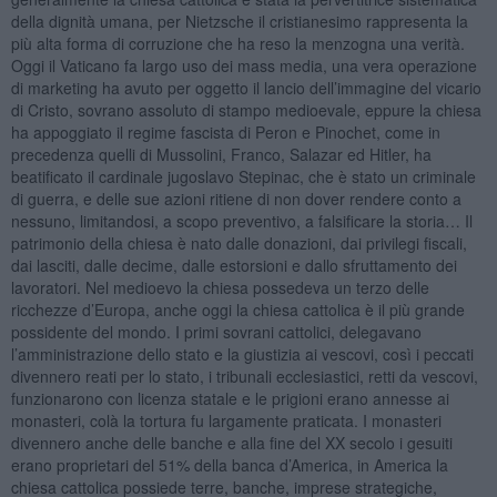
della dignità umana, per Nietzsche il cristianesimo rappresenta la
più alta forma di corruzione che ha reso la menzogna una verità.
Oggi il Vaticano fa largo uso dei mass media, una vera operazione
di marketing ha avuto per oggetto il lancio dell’immagine del vicario
di Cristo, sovrano assoluto di stampo medioevale, eppure la chiesa
ha appoggiato il regime fascista di Peron e Pinochet, come in
precedenza quelli di Mussolini, Franco, Salazar ed Hitler, ha
beatificato il cardinale jugoslavo Stepinac, che è stato un criminale
di guerra, e delle sue azioni ritiene di non dover rendere conto a
nessuno, limitandosi, a scopo preventivo, a falsificare la storia… Il
patrimonio della chiesa è nato dalle donazioni, dai privilegi fiscali,
dai lasciti, dalle decime, dalle estorsioni e dallo sfruttamento dei
lavoratori. Nel medioevo la chiesa possedeva un terzo delle
ricchezze d’Europa, anche oggi la chiesa cattolica è il più grande
possidente del mondo. I primi sovrani cattolici, delegavano
l’amministrazione dello stato e la giustizia ai vescovi, così i peccati
divennero reati per lo stato, i tribunali ecclesiastici, retti da vescovi,
funzionarono con licenza statale e le prigioni erano annesse ai
monasteri, colà la tortura fu largamente praticata. I monasteri
divennero anche delle banche e alla fine del XX secolo i gesuiti
erano proprietari del 51% della banca d’America, in America la
chiesa cattolica possiede terre, banche, imprese strategiche,