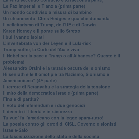
Le Pax imperiali e Tianxia (prima parte)
Un mondo condiviso a misura di bambino
​Un chiarimento, Chris Hedges e qualche domanda
Il velleitarismo di Trump, dell’UE e di Darwin
​Karen Horney e il ponte sullo Stretto
​I bulli vanno isolati
L’invertebrata von der Leyen e il Lula-risk
Trump soffre, la Corte dell'Aia è viva
​Il Nobel per la pace a Trump o all’Albanese? Questo è il
problema!
​Alessandro Orsini e la tetrade oscura del sionismo
​Hilsenrath e le 9 omotipie tra Nazismo, Sionismo e
Americanismo" (4^ parte)
​Il terrore di Netanyahu e la strategia della tensione
Il mito della democratica Israele (prima parte)
​Finale di partita?
​Il voto del referendum e i due genocidi
Il decreto il-libertà e in-sicurezza
Tu vuo’ fa l’americano con la legge spara-tutto!
La poesia contro gli orrori di CISL, Governo e sionisti
Israele-Salò
​La fascistizzazione dello stato e della società