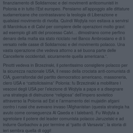
finanziamento di Solidarnosc e dei movimenti anticomunisti in
Polonia e in tutto l’Est europeo. Pensiamo all’appoggio alle dittature
sudamericane che contrastavano la teologia di Liberazione e
qualsiasi movimento di rivolta. Quindi Wojtyla non esitava a servirsi
di Marcinkus e di Calvi per compiere delle operazioni molto gravi:
ad esempio gli atti del processo Calvi… dimostrano come perfino
denaro della mafia sia stato riciclato nel Banco Ambrosiano e di lì
versato nelle casse di Solidarnosc e del movimento polacco. Una
vasta operazione che vedeva attorno a sé buona parte delle
Cancellerie occidentali, sicuramente quella americana.”.
Pinotti vedeva in Brzezinski, il potentissimo consigliere polacco per
la sicurezza nazionale USA, il nesso della crociata anti-comunista di
CIA, guerrafondai del partito democratico americano, massoneria,
clero USA e “cattolicissima” Polonia: fu Brzezinski a mobilitare i
vescovi degli USA per l’elezione di Wojtyla a papa e a disegnare
una strategia di distruzione “religiosa” dell’impero sovietico
attraverso la Polonia ad Est e l’armamento dei mujaidin afgani
contro i russi che avevano invaso l’Afghanistan (questa strategia ha
avuto come conseguenza Al Qaeda e i talebani). Fu Wojtyla a
sgretolare il potere del leader comunista polacco Jaruzelski e ad
indurre Gorbachov a por termine al “patto di Varsavia”; la storia di
ieri sembra quella di oggi!