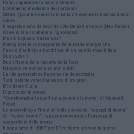
Putin, imperatore romano d’Oriente
​L’ottimismo irrealistico dei narcisisti
​Dietro il potere e dietro la miseria c’è sempre la mamma dietro-
dietro
Il negazionismo da vecchio (Old Denial) a nuovo (New Denial)
Come si fa a combattere l'ignoranza?
Ma chi è questo Cassandra?
Immaginare le conseguenze delle scelte energetiche
​Fuochi d’artificio e fuochi veri in un mondo maschilista
Buon 2024 ?
​Buon Natale dalle macerie della Terra
​Idrogeno vs nucleare ed altri dubbi
​La mia generazione ha perso (la democrazia)
​Tutti insieme verso l’aumento di tre gradi
Mi chiamo Giulia
L’ignoranza al potere
​“Considerazioni attuali sulla guerra e la morte" di Sigmund
Freud
​Lo storytelling e l’inutilità della guerra dei “ragazzi di destra”
​Gli “eventi esterni”, la post-democrazia e l’assenza di
soggettività delle masse
​Il populismo di “Bibi” per l’Occidente: portare la guerra
dovunque