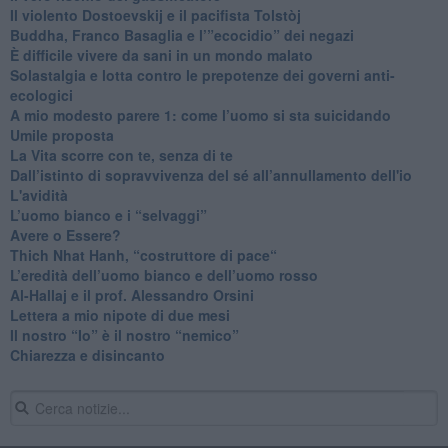
​Il violento Dostoevskij e il pacifista Tolstòj
​Buddha, Franco Basaglia e l’”ecocidio” dei negazi
​È difficile vivere da sani in un mondo malato
Solastalgia e lotta contro le prepotenze dei governi anti-
ecologici
​A mio modesto parere 1: come l’uomo si sta suicidando
​Umile proposta
​La Vita scorre con te, senza di te
​Dall’istinto di sopravvivenza del sé all’annullamento dell'io
L'avidità
​L’uomo bianco e i “selvaggi”
​Avere o Essere?
​Thich Nhat Hanh, “costruttore di pace“
​L’eredità dell’uomo bianco e dell’uomo rosso
Al-Hallaj e il prof. Alessandro Orsini
​Lettera a mio nipote di due mesi
​Il nostro “Io” è il nostro “nemico”
​Chiarezza e disincanto