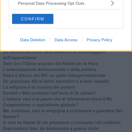
Personal Data Processing Opt Outs
Il corridoio blu
​Il cronoprogramma ottimale verso il full electric sui traghetti
​I costi dell’adeguamento al cold ironing
CONFIRM
Alcune domande da esordiente agli esperti che decidono le
sorti dell’Elba
Verso il full electric a gestione pubblica dei traghetti​
​La Scienza dei Cittadini e i Cittadini per l’Aria
Data Deletion
Data Access
Privacy Policy
Trump e le sue guerre contro i deboli e contro la terra
​Le furbate elettorali della Meloni e la testardaggine
dell’opposizione
​Date loro l’Oscar al posto del Nobel per la Pace
L'umanizzazione dell'economia e della politica
​Dopo il diluvio dei NO: un patto intergenerazionale
​Un grandioso NO ai falchi teocratici e ai loro vassalli
La religione è la cocaina dei potenti
Donald e Bibi confinati nell’isola di St James?
L’italiano vero e la paura che al referendum vinca il No
​Complottismo o capitalismo globale?
​Ma, contessa, non si vergogna a continuare a guardare San
Scemo?
​Io non mi fiderei di chi promuove o consuma i riti collettivi
Esportazioni Usa: da democrazia a guerra civile