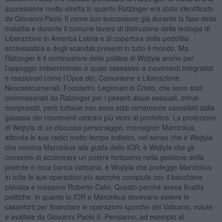
successione molto stretta in quanto Ratzinger era stato identificato
da Giovanni Paolo II come suo successore già durante la fase della
malattia e durante il comune lavoro di distruzione della teologia di
Liberazione in America Latina e di copertura della pedofilia
ecclesiastica e degli scandali presenti in tutto il mondo. Ma
Ratzinger è il continuatore della politica di Wojtyla anche per
l’appoggio indiscriminato e quasi ossessivo a movimenti integralisti
e reazionari come l’Opus dei, Comunione e Liberazione,
Neocatecumenali, Focolarini, Legionari di Cristo, che sono stati
commissariati da Ratzinger per i pesanti abusi sessuali, ormai
comprovati, però tuttavia non sono stati certamente cancellati dalla
galassia dei movimenti vaticani più vicini al pontefice. La protezione
di Wojtyla di un discusso personaggio, monsignor Marcinkus,
affonda le sue radici molto tempo indietro, nel senso che è Wojtyla
che nomina Marcinkus alla guida dello IOR, è Wojtyla che gli
consente di accentrare un potere fortissimo nella gestione della
potente e ricca banca vaticana, è Wojtyla che protegge Marcinkus
in tutte le sue operazioni più sporche compiute con il banchiere
piduista e massone Roberto Calvi. Questo perché aveva finalità
politiche, in quanto lo IOR e Marcinkus dovevano essere le
casseforti per finanziare le operazioni sporche del Vaticano, volute
e avallate da Giovanni Paolo II. Pensiamo, ad esempio al