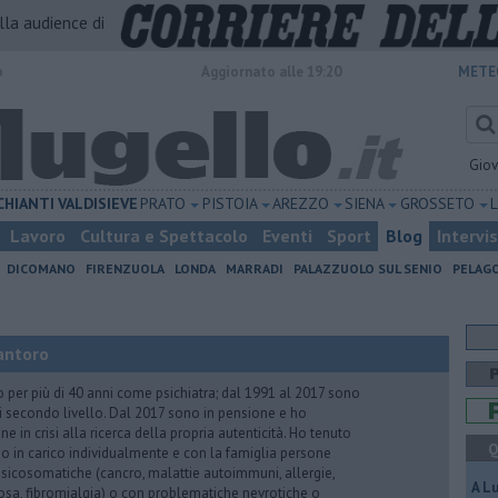
alla audience di
o
Aggiornato alle 19:20
METE
Gio
CHIANTI
VALDISIEVE
PRATO
PISTOIA
AREZZO
SIENA
GROSSETO
Lavoro
Cultura e Spettacolo
Eventi
Sport
Blog
Intervi
DICOMANO
FIRENZUOLA
LONDA
MARRADI
PALAZZUOLO SUL SENIO
PELAG
antoro
o per più di 40 anni come psichiatra; dal 1991 al 2017 sono
di secondo livello. Dal 2017 sono in pensione e ho
e in crisi alla ricerca della propria autenticità. Ho tenuto
Q
o in carico individualmente e con la famiglia persone
icosomatiche (cancro, malattie autoimmuni, allergie,
A L
iosa, fibromialgia) o con problematiche nevrotiche o