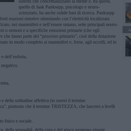
sistemi che concettualizzano la mente e, tra questi,
quello di Jaak Panksepp, psicologo e neuro-
scienziato, ha anche solide basi di ricerca. Panksepp
forti reazioni emotive stimolando con l’elettricità localizzata
ficato, nei mammiferi e nell’essere umano, sette principali neuro-
A
itori o ormoni e a specifiche emozioni primarie (che egli
re che fanno parte del “processo primario”, cioè della dotazione
ato in modo completo ai mammiferi e, forse, agli uccelli, ed in
e dell’euforia,
 negativo,
rama,
della solitudine affettiva (io userei il termine
”, piuttosto che il termine TRISTEZZA, che lascerei a livelli
 fisico e sociale.
ca, della sessualità, della cura e del gioco vengono vissute