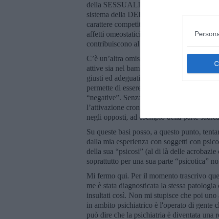
della SESSUALITA’ si unisce al sistema d
sistema della DEPRESSIONE diventa il sis
carattere competitivo per acquisire collabo
Persona
affetti omeostatici (che comportano la respon
contribuiscono al riconnettersi al “qui e ora
C’è un’altra omissione nella visione di Pan
attive sia nel bambino, sia in tutti gli adulti
giusti ed adeguati confini nelle relazioni at
permette di essere “influenzati” dalle emozio
“negative”. Senza un giusto confine, l’inva
l’attivazione cronica del sistema della COLL
negli opposti, ad esempio della parte sadica
Su queste basi posso, a questo punto, tenta
dalla mia esperienza con soggetti con psic
della sua “psicosi” (al di là delle acrobazie 
soprattutto per una sua parte “psicotica” no
Mi fermo qui. Per il momento trascrivo quel
me è stata diagnosticata la stessa patolog
insultati così. Non mi stupisce che poi un
in ambito psichiatrico è l'operato di gente 
può dire che la psichiatria è diventata una 