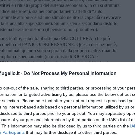
titivi
e i rituali (propri del sistema secondario, in cui si struttura
iudice interiore”), sia nei comportamenti-affetti di “auto-
imale attribuisce ad uno stimolo neutro la capacità di evocare
 la strada alla superstizione). Su un sistema secondario distorto
sistema terziario distorto (il pensiero non produttivo).
ore, inoltre, subentra il sistema della COLLERA, che può
con quello del PANICO/DEPRESSIONE. Questa descrizione è,
ccoli animali quando sono separati dalla propria madre: quando
a implora disperatamente (in un misto di RICERCA e
ritorno della madre, poi estingue la sua richiesta di
ESSIONE); al ritorno della madre prima la evita (sistema della
gello.it -
Do Not Process My Personal Information
enze materne, rientra nella fiducia di base dell’amore. I
ertanto, negli umori e nelle dimensioni della personalità,
che, se non modulato, può esprimere agiti a corto circuito.
to opt-out of the sale, sharing to third parties, or processing of your per
formation for targeted advertising by us, please use the below opt-out s
i fini della psicoterapia, è necessario spostare la centralità
r selection. Please note that after your opt-out request is processed y
CO (in cui ha grande importanza il senso del tatto e, io penso,
eing interest-based ads based on personal information utilized by us or
agionamento lo spostamento del focus comporta una ridefinizione
disclosed to third parties prior to your opt-out. You may separately opt-
a, non sono motivati dal basso (bottom up), ma illuminati dall’alto
ere così trasformato da piombo in oro. Il sistema della RICERCA
losure of your personal information by third parties on the IAB’s list of
a della COLLERA diventa il sistema della SERENITA’, il sistema
. This information may also be disclosed by us to third parties on the
IA
GIO di informarsi e di esplorare con avvedutezza, il sistema
Participants
that may further disclose it to other third parties.