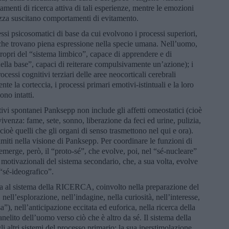
menti di ricerca attiva di tali esperienze, mentre le emozioni
stezza suscitano comportamenti di evitamento.
si psicosomatici di base da cui evolvono i processi superiori,
che trovano piena espressione nella specie umana. Nell’uomo,
(propri del “sistema limbico”, capace di apprendere e di
lla base”, capaci di reiterare compulsivamente un’azione); i
cessi cognitivi terziari delle aree neocorticali cerebrali
ente la corteccia, i processi primari emotivi-istintuali e la loro
no intatti.
tivi spontanei Panksepp non include gli affetti omeostatici (cioè
vvivenza: fame, sete, sonno, liberazione da feci ed urine, pulizia,
 (cioè quelli che gli organi di senso trasmettono nel qui e ora).
iti nella visione di Panksepp. Per coordinare le funzioni di
 emerge, però, il “proto-sé”, che evolve, poi, nel “sé-nucleare”
 motivazionali del sistema secondario, che, a sua volta, evolve
 “sé-ideografico”.
a al sistema della RICERCA, coinvolto nella preparazione del
ell’esplorazione, nell’indagine, nella curiosità, nell’interesse,
a”), nell’anticipazione eccitata ed euforica, nella ricerca della
elito dell’uomo verso ciò che è altro da sé. Il sistema della
 altri sistemi del processo primario; la sua iperstimolazione