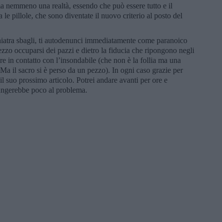
ma nemmeno una realtà, essendo che può essere tutto e il
 le pillole, che sono diventate il nuovo criterio al posto del
chiatra sbagli, ti autodenunci immediatamente come paranoico
ezzo occuparsi dei pazzi e dietro la fiducia che ripongono negli
re in contatto con l’insondabile (che non è la follia ma una
Ma il sacro si è perso da un pezzo). In ogni caso grazie per
 il suo prossimo articolo. Potrei andare avanti per ore e
iungerebbe poco al problema.