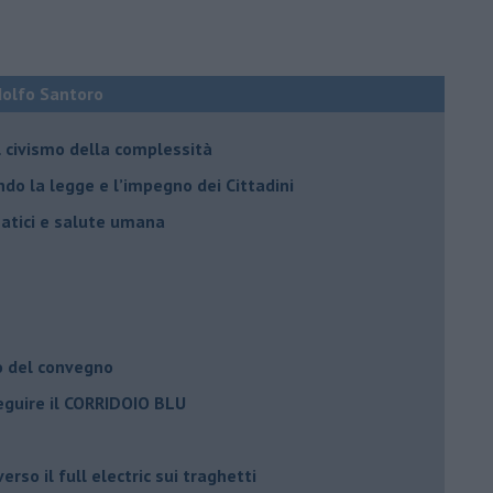
Adolfo Santoro
il civismo della complessità
ondo la legge e l’impegno dei Cittadini
matici e salute umana
o del convegno
eguire il CORRIDOIO BLU
rso il full electric sui traghetti