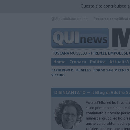
Questo sito contribuisce 
QUI
quotidiano online.
Percorso semplificat
TOSCANA
MUGELLO
FIRENZE
EMPOLESE
Home
Cronaca
Politica
Attualità
BARBERINO DI MUGELLO
BORGO SAN LORENZO
VICCHIO
DISINCANTATO — il Blog di Adolfo S
Vivo all’Elba ed ho lavorat
stato primario e dirigente 
continuato a ricevere person
numerosi gruppi ed ho pres
anche con problematiche ps
cefalee, ipertensione arter