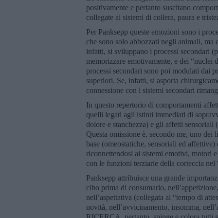
positivamente e pertanto suscitano comporta
collegate ai sistemi di collera, paura e tri
Per Panksepp queste emozioni sono i proces
che sono solo abbozzati negli animali, ma 
infatti, si sviluppano i processi secondari 
memorizzare emotivamente, e dei “nuclei de
processi secondari sono poi modulati dai pro
superiori. Se, infatti, si asporta chirurgicam
connessione con i sistemi secondari rimango
In questo repertorio di comportamenti affet
quelli legati agli istinti immediati di sopra
dolore e stanchezza) e gli affetti sensoriali
Questa omissione è, secondo me, uno dei lim
base (omeostatiche, sensoriali ed affettive)
riconnettendosi ai sistemi emotivi, motori e
con le funzioni terziarie della corteccia nel
Panksepp attribuisce una grande importanz
cibo prima di consumarlo, nell’appetizione, n
nell’aspettativa (collegata al “tempo di attes
novità, nell’avvicinamento, insomma, nell’an
RICERCA, pertanto, spinge e colora tutti gli