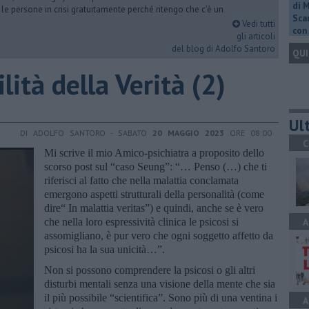
di 
 le persone in crisi gratuitamente perché ritengo che c’è un
Scar
Vedi tutti
con 
gli articoli
del blog di Adolfo Santoro
QUI
ilità della Verità (2)
Ult
DI ADOLFO SANTORO - SABATO
20 MAGGIO 2023
ORE 08:00
C
Mi scrive il mio Amico-psichiatra a proposito dello
scorso post sul “caso Seung”: “… Penso (…) che ti
riferisci al fatto che nella malattia conclamata
emergono aspetti strutturali della personalità (come
dire“ In malattia veritas”) e quindi, anche se è vero
che nella loro espressività clinica le psicosi si
A
assomigliano, è pur vero che ogni soggetto affetto da
psicosi ha la sua unicità…”.
Non si possono comprendere la psicosi o gli altri
disturbi mentali senza una visione della mente che sia
il più possibile “scientifica”. Sono più di una ventina i
A