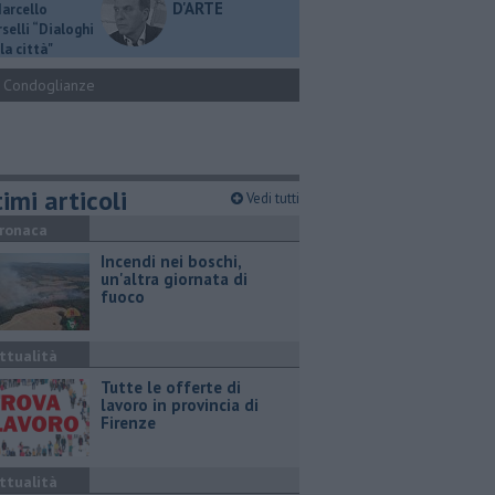
D'ARTE
Marcello
selli “Dialoghi
la città"
Condoglianze
imi articoli
Vedi tutti
ronaca
Incendi nei boschi,
un'altra giornata di
fuoco
ttualità
​Tutte le offerte di
lavoro in provincia di
Firenze
ttualità