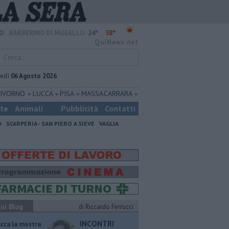
24°
38°
O:
BARBERINO DI MUGELLO
QuiNews.net
vedì
06 Agosto 2026
LIVORNO
LUCCA
PISA
MASSA CARRARA
ste
Animali
Pubblicità
Contatti
O
SCARPERIA - SAN PIERO A SIEVE
VAGLIA
ui Blog
di Riccardo Ferrucci
INCONTRI
ucca la mostra