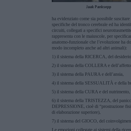
Jaak Panksepp
ha evidenziato come sia possibile suscitare 
specifiche del tronco cerebrale ed ha identi
circuiti, collegati a specifici neurotrasmett
rappresenta con le maiuscole, per specifica
anatomo-funzionale che l’evoluzione ha don
modo incompleto anche ad altri animali):
1) il sistema della RICERCA, del desiderio 
2) il sistema della COLLERA e dell’affetto
3) il sistema della PAURA e dell’ansia,
4) il sistema della SESSUALITÀ e della b
5) il sistema della CURA e del nutrimento,
6) il sistema della TRISTEZZA, del panico e 
DEPRESSIONE, cioè di “prostrazione fisica
di elaborazione superiore),
7) il sistema del GIOCO, del coinvolgimento
Le emozioni collegate ai sistemi della ricer