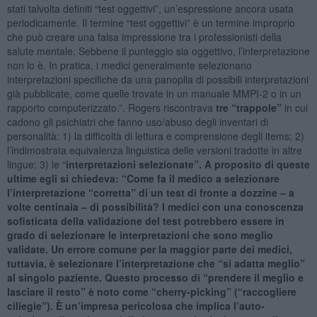
stati talvolta definiti “test oggettivi”, un’espressione ancora usata
periodicamente. Il termine “test oggettivi” è un termine improprio
che può creare una falsa impressione tra i professionisti della
salute mentale. Sebbene il punteggio sia oggettivo, l’interpretazione
non lo è. In pratica, i medici generalmente selezionano
interpretazioni specifiche da una panoplia di possibili interpretazioni
già pubblicate, come quelle trovate in un manuale MMPI-2 o in un
rapporto computerizzato.”. Rogers riscontrava
tre “trappole”
in cui
cadono gli psichiatri che fanno uso/abuso degli inventari di
personalità: 1) la difficoltà di lettura e comprensione degli items; 2)
l’indimostrata equivalenza linguistica delle versioni tradotte in altre
lingue; 3) le “
interpretazioni selezionate”. A proposito di queste
ultime egli si chiedeva: “Come fa il medico a selezionare
l’interpretazione “corretta” di un test di fronte a dozzine – a
volte centinaia – di possibilità? I medici con una conoscenza
sofisticata della validazione del test potrebbero essere in
grado di selezionare le interpretazioni che sono meglio
validate. Un errore comune per la maggior parte dei medici,
tuttavia, è selezionare l’interpretazione che “si adatta meglio”
al singolo paziente. Questo processo di “prendere il meglio e
lasciare il resto” è noto come “cherry-picking” (“raccogliere
ciliegie”). È un’impresa pericolosa che implica l’auto-