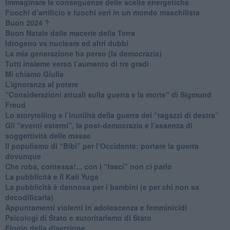
Immaginare le conseguenze delle scelte energetiche
​Fuochi d’artificio e fuochi veri in un mondo maschilista
Buon 2024 ?
​Buon Natale dalle macerie della Terra
​Idrogeno vs nucleare ed altri dubbi
​La mia generazione ha perso (la democrazia)
​Tutti insieme verso l’aumento di tre gradi
Mi chiamo Giulia
L’ignoranza al potere
​“Considerazioni attuali sulla guerra e la morte" di Sigmund
Freud
​Lo storytelling e l’inutilità della guerra dei “ragazzi di destra”
​Gli “eventi esterni”, la post-democrazia e l’assenza di
soggettività delle masse
​Il populismo di “Bibi” per l’Occidente: portare la guerra
dovunque
​Che roba, contessa!... con i “fasci” non ci parlo
La pubblicità e il Kali Yuga
​La pubblicità è dannosa per i bambini (e per chi non sa
decodificarla)
​Appuntamenti violenti in adolescenza e femminicidi
​Psicologi di Stato e autoritarismo di Stato
Elogio della diserzione