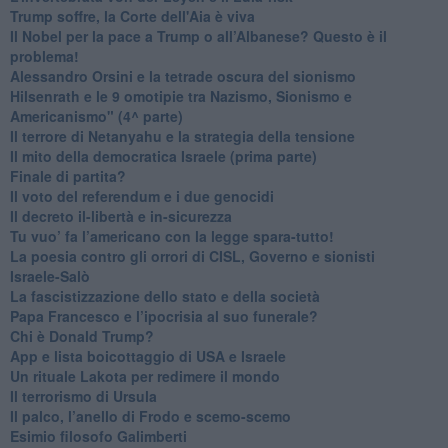
Trump soffre, la Corte dell'Aia è viva
​Il Nobel per la pace a Trump o all’Albanese? Questo è il
problema!
​Alessandro Orsini e la tetrade oscura del sionismo
​Hilsenrath e le 9 omotipie tra Nazismo, Sionismo e
Americanismo" (4^ parte)
​Il terrore di Netanyahu e la strategia della tensione
Il mito della democratica Israele (prima parte)
​Finale di partita?
​Il voto del referendum e i due genocidi
Il decreto il-libertà e in-sicurezza
Tu vuo’ fa l’americano con la legge spara-tutto!
La poesia contro gli orrori di CISL, Governo e sionisti
Israele-Salò
​La fascistizzazione dello stato e della società
Papa Francesco e l’ipocrisia al suo funerale?
​Chi è Donald Trump?
App e lista boicottaggio di USA e Israele
​Un rituale Lakota per redimere il mondo
Il terrorismo di Ursula
​Il palco, l’anello di Frodo e scemo-scemo
Esimio filosofo Galimberti