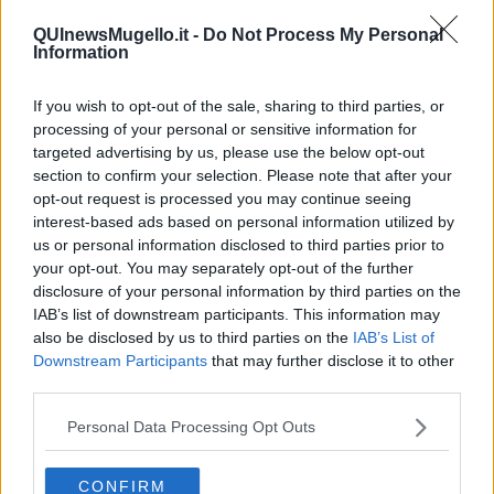
Trump e le sue guerre contro i deboli e contro la terra
​Le furbate elettorali della Meloni e la testardaggine
QUInewsMugello.it -
Do Not Process My Personal
Information
dell’opposizione
​Date loro l’Oscar al posto del Nobel per la Pace
L'umanizzazione dell'economia e della politica
If you wish to opt-out of the sale, sharing to third parties, or
​Dopo il diluvio dei NO: un patto intergenerazionale
processing of your personal or sensitive information for
​Un grandioso NO ai falchi teocratici e ai loro vassalli
targeted advertising by us, please use the below opt-out
La religione è la cocaina dei potenti
section to confirm your selection. Please note that after your
Donald e Bibi confinati nell’isola di St James?
opt-out request is processed you may continue seeing
L’italiano vero e la paura che al referendum vinca il No
interest-based ads based on personal information utilized by
​Complottismo o capitalismo globale?
us or personal information disclosed to third parties prior to
​Ma, contessa, non si vergogna a continuare a guardare San
your opt-out. You may separately opt-out of the further
Scemo?
disclosure of your personal information by third parties on the
​Io non mi fiderei di chi promuove o consuma i riti collettivi
IAB’s list of downstream participants. This information may
Esportazioni Usa: da democrazia a guerra civile
also be disclosed by us to third parties on the
IAB’s List of
​I vestiti nuovi degli imperatori baltici
Downstream Participants
that may further disclose it to other
​Pupazzi!
third parties.
​Il Wild West di Trump
​La depressione infantile di Roger Waters e la propaganda di
Personal Data Processing Opt Outs
guerra"
​La disinformazione climatica veicolata dai media
Senza una Retta Visione l’Uomo è un automa
CONFIRM