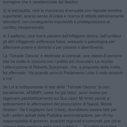
immagine che è caratterizzata dal fascino;
3) la psicopatia, cioè la mancanza di empatia con risposte emotive
superficiali, scarso senso di colpa e ricerca di attività estremamente
stimolanti, con conseguente impulsività e predisposizione al
conflitto interpersonale;
4) il sadismo, cioè trarre piacere dall’infliggere dolore, dall’umiliare
gli altri infliggendo sofferenza fisica, sessuale o psicologica per
affermare potere e dominio o per piacere e divertimento.
La “Tetrade Oscura” è destinata ai criminali, una classe di persone
che ha molto in comune con i politici ed i finanzieri; Le ricordo
l’affermazione di Roberto Scarpinato, che, a proposito della mafia,
ha affermato: “da quando sono in Parlamento i clan li vedo accanto
a me”.
Se Lei si sottoponesse ai test della “Tetrade Oscura” (e non,
banalmente, all’MMPI, come ha già fatto), avrei motivo per
ragionare psichiatricamente sul Suo caso! Mi limito perciò a
sottoscrivere le affermazioni del procuratore di Napoli, Nicola
Gratteri: “Se li vogliamo fare (i test), dovrebbero essere fatti per
tutti i settori apicali della Pubblica amministrazione, per chi ha
responsabilità di governo, incarichi regionali e comunali, per chi si
occupa della gestione della cosa pubblica … Ai politici farei fare