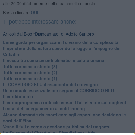
alle 20:00 direttamente nella tua casella di posta.
Basta cliccare
QUI
Ti potrebbe interessare anche:
Articoli dal Blog “Disincantato” di Adolfo Santoro
​Linee guida per organizzare il civismo della complessità
​Il ripristino della natura secondo la legge e l’impegno dei
Cittadini
Il nesso tra cambiamenti climatici e salute umana
Tutti morimmo a stento (3)
Tutti morimmo a stento (2)
​Tutti morimmo a stento (1)
IL CORRIDOIO BLU il resoconto del convegno
Un manuale essenziale per seguire il CORRIDOIO BLU
Il corridoio blu
​Il cronoprogramma ottimale verso il full electric sui traghetti
​I costi dell’adeguamento al cold ironing
Alcune domande da esordiente agli esperti che decidono le
sorti dell’Elba
Verso il full electric a gestione pubblica dei traghetti​
​La Scienza dei Cittadini e i Cittadini per l’Aria