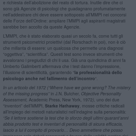
e richiesta dell’abolizione del reato di tortura. Inutile dire che ci
sono già Agenzie di psicologi che guadagnano profumatamente
nell’addestrare chi deve essere sottoposto all’MMPI nei concorsi
delle Forze dell’Ordine: ampliare l’MMPI agli aspiranti magistrati
sarebbe ben accolto da queste Agenzie.
L’MMPI, che è stato elaborato quasi un secolo fa, come tutti gli
strumenti psicometrici proiettivi (dal Rorschach in poi), non è ciò
che millanta di essere: un qualcosa che permette una diagnosi
“oggettiva”, “scientifica”. Questi test sono invece strumenti che
avvalorano i pregiudizi di chi li usa. Già una quindicina di anni fa
Umberto Galimberti affermava che i test danno l’impressione,
l’illusione di scientificità, garantendo “
la professionalità dello
psicologo anche nel fallimento dell’incontro
“.
In un articolo del 1972 (“
Where have we gone wrong? The mistery
of the missing progress
”
in J.N. Butcher,
Objective Personality
Assessment
,
Academic Press, New York, 1972
),
uno dei due
“inventori” dell’MMPI,
Starke Hathaway
, mosse critiche radicali
all’impiego dei metodi naturalistici nell’indagine sulla personalità:
“
Se il lettore sostiene la tesi che lo sforzo degli ultimi quarant’anni
abbia prodotto test e inventari di personalità di sicura efficacia,
lascio a lui il compito di provarlo… Devo ammettere che posso
impiegare solo deboli argomenti a favore della validità pratica dei