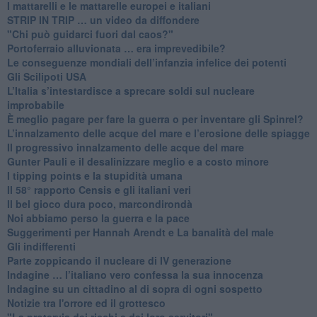
​I mattarelli e le mattarelle europei e italiani
​STRIP IN TRIP … un video da diffondere
"Chi può guidarci fuori dal caos?"
​Portoferraio alluvionata … era imprevedibile?
Le conseguenze mondiali dell’infanzia infelice dei potenti
​Gli Scilipoti USA
L’Italia s’intestardisce a sprecare soldi sul nucleare
improbabile
È meglio pagare per fare la guerra o per inventare gli Spinrel?
​L’innalzamento delle acque del mare e l’erosione delle spiagge
​Il progressivo innalzamento delle acque del mare
​Gunter Pauli e il desalinizzare meglio e a costo minore
I tipping points e la stupidità umana
​Il 58° rapporto Censis e gli italiani veri
​Il bel gioco dura poco, marcondirondà
Noi abbiamo perso la guerra e la pace
Suggerimenti per Hannah Arendt e La banalità del male
​Gli indifferenti
Parte zoppicando il nucleare di IV generazione
​Indagine … l’italiano vero confessa la sua innocenza
Indagine su un cittadino al di sopra di ogni sospetto
Notizie tra l'orrore ed il grottesco
"La protervia dei ricchi e dei loro servitori"