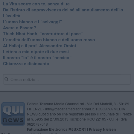
​La Vita scorre con te, senza di te
​Dall’istinto di sopravvivenza del sé all’annullamento dell'io
L'avidità
​L’uomo bianco e i “selvaggi”
​Avere o Essere?
​Thich Nhat Hanh, “costruttore di pace“
​L’eredità dell’uomo bianco e dell’uomo rosso
Al-Hallaj e il prof. Alessandro Orsini
​Lettera a mio nipote di due mesi
​Il nostro “Io” è il nostro “nemico”
​Chiarezza e disincanto
Editore Toscana Media Channel srl - Via Dei Martelli, 8 - 50129
FIRENZE - info@toscanamediachannel.it. TOSCANA MEDIA
NEWS quotidiano on line registrato presso il Tribunale di Firenze
al n. 5935 del 27.09.2013. Iscrizione ROC 22105 - C.F. e P.Iva
0620787048
Fatturazione Elettronica M5UXCR1 |
Privacy Nielsen