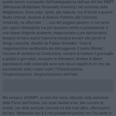
questo secolo a proposito dell’inadeguatezza dell’uso del test MMPI
(
Minnesota Multiphasic Personality Inventory)
nel concorso della
Magistratura. Sono cose, ripeto, già risapute, ma di fronte a quanto
Nadia Urbinati, docente di Scienze Politiche alla Columbia
University, ha affermato “ … uno dei peggiori governi, e non tanto
per ragioni ideologiche ma per questioni etiche e professionali: è
una classe dirigente scadente, inappropriata e pre-democratica”,
bisogna tornarci sopra! Insomma bisogna tornare alle parole di
Serge Latouche, ribadite da Fabian Scheidler, “Così la
megamacchina neoliberista sta distruggendo il nostro Mondo”.
Cercare di cambiare la Costituzione, cercare di mettere il guinzaglio
a giudici e giornalisti, occupare le televisioni, limitare la libera
espressione nelle università sono solo alcuni aspetti di ciò che sta
succedendo sotto i nostri occhi: l’Orbanizzazione,
l’Ungherizzazione, l’Angherizzazione dell’Italia.
Ma veniamo all’MMPI, un test che viene utilizzato nella selezione
delle Forze dell’Ordine, con quali risultati si sa: alto numero di
suicidi, uso delle armi per uxoricidi ed altri reati affini, affermazioni
del tipo “Mattarella non è il mio presidente perché non l’ho eletto io”