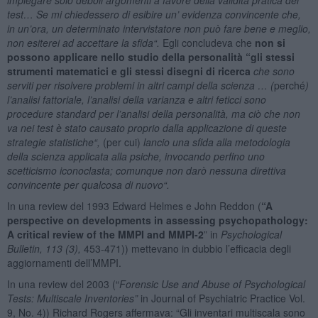
test… Se mi chiedessero di esibire un’ evidenza convincente che,
in un’ora, un determinato intervistatore non può fare bene e meglio,
non esiterei ad accettare la sfida
“.
Egli concludeva che
non si
possono applicare nello studio della personalità “gli stessi
strumenti matematici e gli stessi disegni di ricerca
che sono
serviti per risolvere problemi in altri campi della scienza … (
perché
)
l’analisi fattoriale, l’analisi della varianza e altri feticci sono
procedure standard per l’analisi della personalità, ma ciò che non
va nei test è stato causato proprio dalla applicazione di queste
strategie statistiche
“,
(per cui)
lancio una sfida alla metodologia
della scienza applicata alla psiche, invocando perfino uno
scetticismo iconoclasta; comunque non darò nessuna direttiva
convincente per qualcosa di nuovo
“.
In una review del 1993 Edward Helmes e John Reddon (
“A
perspective on developments in assessing psychopathology:
A critical review of the MMPI and MMPI-2
” in
Psychological
Bulletin, 113 (3)
,
453-471)) mettevano in dubbio l’efficacia degli
aggiornamenti dell’MMPI.
In una review del 2003 (“
Forensic Use and Abuse of Psychological
Tests: Multiscale Inventories”
in Journal of Psychiatric Practice Vol.
9, No. 4)) Richard Rogers affermava: “Gli inventari multiscala sono