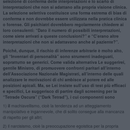
selezione di conferma delle interpretazioni e lo scarto di
interpretazioni che non si adattano alla propria visione clinica.
La selezione selettiva costituisce una forma estrema di bias di
conferma e non dovrebbe essere utilizzata nella pratica clinica
o forense. Gli psichiatri dovrebbero regolarmente chiedere ai
loro consulenti: “Dato il numero di possibili interpretazioni,
come siete arrivati a queste conclusioni?” e “C’erano altre
interpretazioni che non si adattavano anche al paziente?”.
Poiché, dunque, il rischio di inferenze arbitrarie è molto alto,
gli “Inventari di personalità” sono strumenti inadeguati,
soprattutto se generici. Come valida alternativa Le suggerirei,
gentile Ministro, di promuovere confronti paritari all’interno
dell’Associazione Nazionale Magistrati, all’interno delle quali
analizzare le motivazioni di chi ambisce al potere ed alle
posizioni apicali. Ma, se Lei insiste sull’uso di test più efficaci
e specifici, Le suggerisco di partire dagli screening per la
“Tetrade Oscura” (“Dark Tetrad”), i cui componenti sono
1)
il
machiavellismo, cioè la tendenza ad un atteggiamento
manipolativo e ingannevole, che di solito consegue alla mancanza
di rispetto per gli altri;
2) il narcisismo, cioè la preoccupazione egoistica per la propria