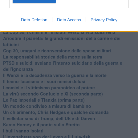
​La propaganda bellica nostrana vs l’hasbarà dei sionisti
​La cleptocrazia e lo studio sociologico della propaganda di
guerra
​Uccidere per gioco: il cacciatore e chi vuole armarsi
Data Deletion
Data Access
Privacy Policy
​La Cop 30 di Belem giorno per giorno
La Cop 30, i crimini e i misfatti verso la vita sulla terra
Arrostire il pianeta: le grandi emissioni della carne e dei
latticini
​Cop 30, uragani e riconversione delle spese militari
La responsabilità storica della morte sulla terra
PTSD e suicidi svelano l’intento suicidario della guerra e
dell’ignoranza
Il Wenzi e la decadenza verso la guerra e la morte
​Il tecno-fascismo e i suoi nemici delusi
​I comici e il vittimismo paranoideo al potere
​La virtù secondo Confucio e Xi (seconda parte)
Le Pax imperiali e Tianxia (prima parte)
Un mondo condiviso a misura di bambino
​Un chiarimento, Chris Hedges e qualche domanda
Il velleitarismo di Trump, dell’UE e di Darwin
​Karen Horney e il ponte sullo Stretto
​I bulli vanno isolati
L’invertebrata von der Leyen e il Lula-risk