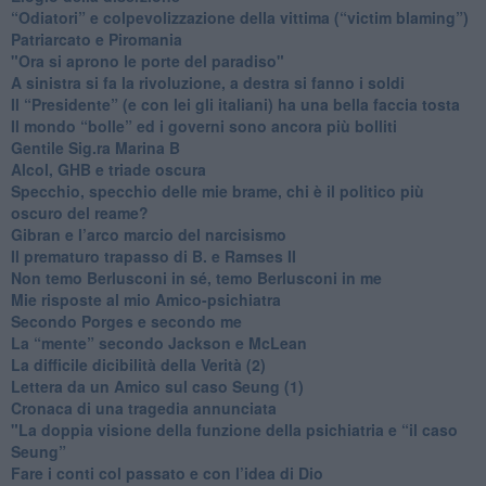
“Odiatori” e colpevolizzazione della vittima (“victim blaming”)
​Patriarcato e Piromania
"Ora si aprono le porte del paradiso"
​A sinistra si fa la rivoluzione, a destra si fanno i soldi
​Il “Presidente” (e con lei gli italiani) ha una bella faccia tosta
​Il mondo “bolle” ed i governi sono ancora più bolliti
​Gentile Sig.ra Marina B
​Alcol, GHB e triade oscura
​Specchio, specchio delle mie brame, chi è il politico più
oscuro del reame?
​Gibran e l’arco marcio del narcisismo
​Il prematuro trapasso di B. e Ramses II
​Non temo Berlusconi in sé, temo Berlusconi in me
​Mie risposte al mio Amico-psichiatra
​Secondo Porges e secondo me
​La “mente” secondo Jackson e McLean
La difficile dicibilità della Verità (2)
​Lettera da un Amico sul caso Seung (1)
​Cronaca di una tragedia annunciata
"​La doppia visione della funzione della psichiatria e “il caso
Seung”
​Fare i conti col passato e con l’idea di Dio