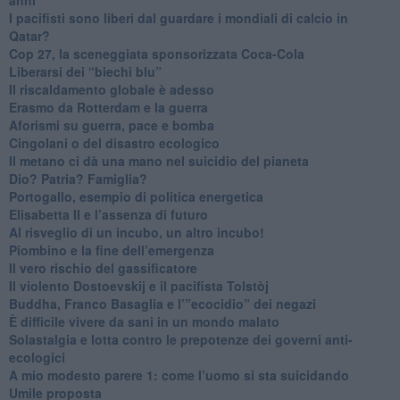
​I pacifisti sono liberi dal guardare i mondiali di calcio in
Qatar?
​Cop 27, la sceneggiata sponsorizzata Coca-Cola
​Liberarsi dei “biechi blu”
Il riscaldamento globale è adesso
​Erasmo da Rotterdam e la guerra
​Aforismi su guerra, pace e bomba
Cingolani o del disastro ecologico
​Il metano ci dà una mano nel suicidio del pianeta
​Dio? Patria? Famiglia?
Portogallo, esempio di politica energetica
​Elisabetta II e l’assenza di futuro
Al risveglio di un incubo, un altro incubo!
​Piombino e la fine dell’emergenza
​Il vero rischio del gassificatore
​Il violento Dostoevskij e il pacifista Tolstòj
​Buddha, Franco Basaglia e l’”ecocidio” dei negazi
​È difficile vivere da sani in un mondo malato
Solastalgia e lotta contro le prepotenze dei governi anti-
ecologici
​A mio modesto parere 1: come l’uomo si sta suicidando
​Umile proposta