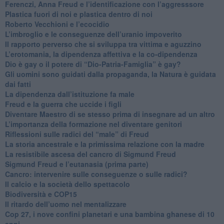
​Ferenczi, Anna Freud e l’identificazione con l’aggresssore
Plastica fuori di noi e plastica dentro di noi
​Roberto Vecchioni e l’ecocidio
​L’imbroglio e le conseguenze dell’uranio impoverito
​Il rapporto perverso che si sviluppa tra vittima e aguzzino
L’erotomania, la dipendenza affettiva e la co-dipendenza
​Dio è gay o il potere di “Dio-Patria-Famiglia” è gay?
​Gli uomini sono guidati dalla propaganda, la Natura è guidata
dai fatti
La dipendenza dall’istituzione fa male
​Freud e la guerra che uccide i figli
​Diventare Maestro di se stesso prima di insegnare ad un altro
L’importanza della formazione nel diventare genitori
Riflessioni sulle radici del “male” di Freud
​La storia ancestrale e la primissima relazione con la madre
​La resistibile ascesa del cancro di Sigmund Freud
Sigmund Freud e l’eutanasia (prima parte)
Cancro: intervenire sulle conseguenze o sulle radici?
​Il calcio e la società dello spettacolo
Biodiversità e COP15
​Il ritardo dell’uomo nel mentalizzare
​Cop 27, i nove confini planetari e una bambina ghanese di 10
anni