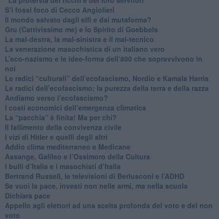
S’i fossi foco di Cecco Angiolieri
​Il mondo salvato dagli elfi e dai mutaforma?
Gru (Cattivissimo me) e lo Spirito di Goebbels
​La mal-destra, la mal-sinistra e il mal-tecnico
​La venerazione masochistica di un italiano vero
​L’eco-nazismo e le idee-forma dell’800 che sopravvivono in
noi
​Le radici “culturali” dell’ecofascismo, Nordio e Kamala Harris
Le radici dell’ecofascismo: la purezza della terra e della razza
Andiamo verso l’ecofascismo?
I costi economici dell’emergenza climatica
​La “pacchia” è finita! Ma per chi?
​Il fallimento della convivenza civile
​I vizi di Hitler e quelli degli altri
Addio clima mediterraneo e Medicane
​Assange, Galileo e l’Ossimoro della Cultura
​I bulli d’Italia e i masochisti d’Italia
​Bertrand Russell, le televisioni di Berlusconi e l’ADHD
​Se vuoi la pace, investi non nelle armi, ma nella scuola
​Dichiara pace
​Appello agli elettori ad una scelta profonda del voto e del non
voto