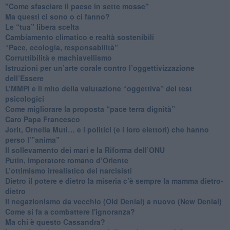
"Come sfasciare il paese in sette mosse"
​Ma questi ci sono o ci fanno?
​Le “tua” libera scelta
Cambiamento climatico e realtà sostenibili
“Pace, ecologia, responsabilità”
​Corruttibilità e machiavellismo
Istruzioni per un’arte corale contro l’oggettivizzazione
dell’Essere
​L’MMPI e il mito della valutazione “oggettiva” dei test
psicologici
Come migliorare la proposta “pace terra dignità”
Caro Papa Francesco
​Jorit, Ornella Muti… e i politici (e i loro elettori) che hanno
perso l’”anima”
​Il sollevamento dei mari e la Riforma dell’ONU
Putin, imperatore romano d’Oriente
​L’ottimismo irrealistico dei narcisisti
​Dietro il potere e dietro la miseria c’è sempre la mamma dietro-
dietro
Il negazionismo da vecchio (Old Denial) a nuovo (New Denial)
Come si fa a combattere l'ignoranza?
Ma chi è questo Cassandra?