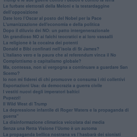
​Le furbate elettorali della Meloni e la testardaggine
dell’opposizione
​Date loro l’Oscar al posto del Nobel per la Pace
L'umanizzazione dell'economia e della politica
​Dopo il diluvio dei NO: un patto intergenerazionale
​Un grandioso NO ai falchi teocratici e ai loro vassalli
La religione è la cocaina dei potenti
Donald e Bibi confinati nell’isola di St James?
L’italiano vero e la paura che al referendum vinca il No
​Complottismo o capitalismo globale?
​Ma, contessa, non si vergogna a continuare a guardare San
Scemo?
​Io non mi fiderei di chi promuove o consuma i riti collettivi
Esportazioni Usa: da democrazia a guerra civile
​I vestiti nuovi degli imperatori baltici
​Pupazzi!
​Il Wild West di Trump
​La depressione infantile di Roger Waters e la propaganda di
guerra"
​La disinformazione climatica veicolata dai media
Senza una Retta Visione l’Uomo è un automa
​La propaganda bellica nostrana vs l’hasbarà dei sionisti