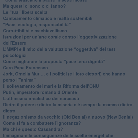
​Ma questi ci sono o ci fanno?
​Le “tua” libera scelta
Cambiamento climatico e realtà sostenibili
“Pace, ecologia, responsabilità”
​Corruttibilità e machiavellismo
Istruzioni per un’arte corale contro l’oggettivizzazione
dell’Essere
​L’MMPI e il mito della valutazione “oggettiva” dei test
psicologici
Come migliorare la proposta “pace terra dignità”
Caro Papa Francesco
​Jorit, Ornella Muti… e i politici (e i loro elettori) che hanno
perso l’”anima”
​Il sollevamento dei mari e la Riforma dell’ONU
Putin, imperatore romano d’Oriente
​L’ottimismo irrealistico dei narcisisti
​Dietro il potere e dietro la miseria c’è sempre la mamma dietro-
dietro
Il negazionismo da vecchio (Old Denial) a nuovo (New Denial)
Come si fa a combattere l'ignoranza?
Ma chi è questo Cassandra?
Immaginare le conseguenze delle scelte energetiche