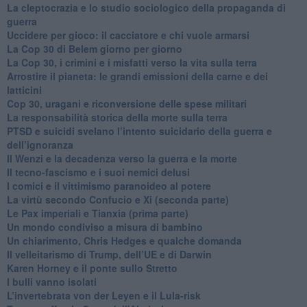
​La cleptocrazia e lo studio sociologico della propaganda di
guerra
​Uccidere per gioco: il cacciatore e chi vuole armarsi
​La Cop 30 di Belem giorno per giorno
La Cop 30, i crimini e i misfatti verso la vita sulla terra
Arrostire il pianeta: le grandi emissioni della carne e dei
latticini
​Cop 30, uragani e riconversione delle spese militari
La responsabilità storica della morte sulla terra
PTSD e suicidi svelano l’intento suicidario della guerra e
dell’ignoranza
Il Wenzi e la decadenza verso la guerra e la morte
​Il tecno-fascismo e i suoi nemici delusi
​I comici e il vittimismo paranoideo al potere
​La virtù secondo Confucio e Xi (seconda parte)
Le Pax imperiali e Tianxia (prima parte)
Un mondo condiviso a misura di bambino
​Un chiarimento, Chris Hedges e qualche domanda
Il velleitarismo di Trump, dell’UE e di Darwin
​Karen Horney e il ponte sullo Stretto
​I bulli vanno isolati
L’invertebrata von der Leyen e il Lula-risk