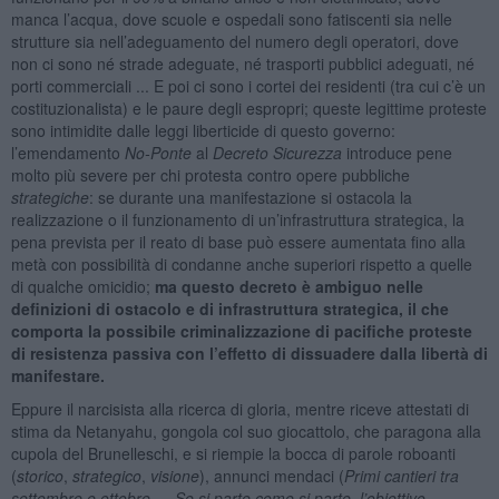
manca l’acqua, dove scuole e ospedali sono fatiscenti sia nelle
strutture sia nell’adeguamento del numero degli operatori, dove
non ci sono né strade adeguate, né trasporti pubblici adeguati, né
porti commerciali ... E poi ci sono i cortei dei residenti (tra cui c’è un
costituzionalista) e le paure degli espropri; queste legittime proteste
sono intimidite dalle leggi liberticide di questo governo:
l’emendamento
No-Ponte
al
Decreto Sicurezza
introduce pene
molto più severe per chi protesta contro opere pubbliche
strategiche
: se durante una manifestazione si ostacola la
realizzazione o il funzionamento di un’infrastruttura strategica, la
pena prevista per il reato di base può essere aumentata fino alla
metà con possibilità di condanne anche superiori rispetto a quelle
di qualche omicidio;
ma questo decreto è ambiguo nelle
definizioni di ostacolo e di infrastruttura strategica, il che
comporta la possibile criminalizzazione di pacifiche proteste
di resistenza passiva con l’effetto di dissuadere dalla libertà di
manifestare.
Eppure il narcisista alla ricerca di gloria, mentre riceve attestati di
stima da Netanyahu, gongola col suo giocattolo, che paragona alla
cupola del Brunelleschi, e si riempie la bocca di parole roboanti
(
storico
,
strategico
,
visione
), annunci mendaci (
Primi cantieri tra
settembre e ottobre … Se si parte come si parte, l’obiettivo