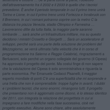
dell’attraversamento fra il 2032 e il 2033 è quello che i tecnici
prevedono. È anche il periodo temporale in cui il primo treno unirà
Torino e Lione, in cui il primo treno unirà Fortezza e Innsbruck con
il Brennero, in cui i romani potranno coprire con la metro C la
distanza tra piazza Venezia, stadio Olimpico e Farnesina …
Lavoreranno ditte da tutta Italia, la maggior parte saranno
lombarde … sarà anche un’infrastruttura militare, ma su questo
decidono i ministri Crosetto e Giorgetti … Sarà un acceleratore di
sviluppo, perché sarà una parte della soluzione dei problemi del
Mezzogiorno, se verrà ultimata l’alta velocità che è in corso di
programmazione tra Salerno e Reggio Calabria
), ringraziamenti a
Berlusconi, solo perché un organo collegiale del governo (il Cipess)
ha approvato il progetto del ponte. Ma costui finge di non sapere
che la valutazione del Cipess è solo amministrativa e riguarda la
parte economica. Per Emanuele Codacci Pisanelli, il maggior
esperto mondiale di ponti
C’è una superficialità che mi sorprende e
una fretta che non è comprensibile: troppe fughe in avanti. I dubbi
e i problemi tecnici, che sono enormi, rimangono tutti. Il progetto
che presentano non è aggiornato come dicono, è lo stesso identico
del 2011, con integrata la relazione del progettista in cui si
impegnano a fare modifiche nella fase successiva, cioè nel
progetto esecutivo. Alcune sono chiare, altre assolutamente