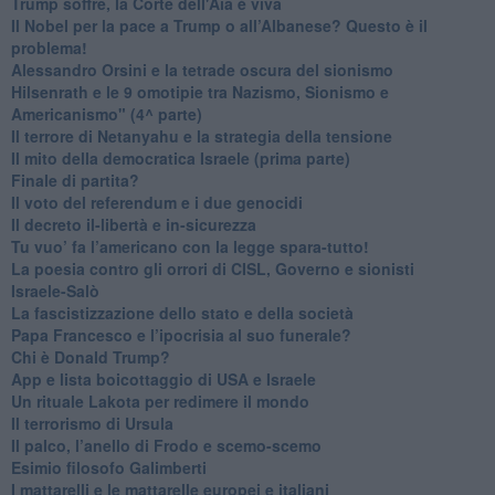
Trump soffre, la Corte dell'Aia è viva
​Il Nobel per la pace a Trump o all’Albanese? Questo è il
problema!
​Alessandro Orsini e la tetrade oscura del sionismo
​Hilsenrath e le 9 omotipie tra Nazismo, Sionismo e
Americanismo" (4^ parte)
​Il terrore di Netanyahu e la strategia della tensione
Il mito della democratica Israele (prima parte)
​Finale di partita?
​Il voto del referendum e i due genocidi
Il decreto il-libertà e in-sicurezza
Tu vuo’ fa l’americano con la legge spara-tutto!
La poesia contro gli orrori di CISL, Governo e sionisti
Israele-Salò
​La fascistizzazione dello stato e della società
Papa Francesco e l’ipocrisia al suo funerale?
​Chi è Donald Trump?
App e lista boicottaggio di USA e Israele
​Un rituale Lakota per redimere il mondo
Il terrorismo di Ursula
​Il palco, l’anello di Frodo e scemo-scemo
Esimio filosofo Galimberti
​I mattarelli e le mattarelle europei e italiani