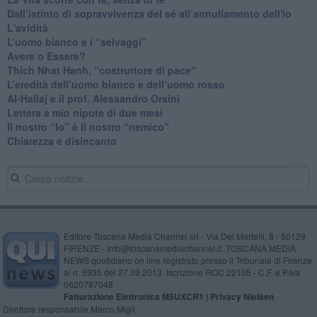
​Dall’istinto di sopravvivenza del sé all’annullamento dell'io
L'avidità
​L’uomo bianco e i “selvaggi”
​Avere o Essere?
​Thich Nhat Hanh, “costruttore di pace“
​L’eredità dell’uomo bianco e dell’uomo rosso
Al-Hallaj e il prof. Alessandro Orsini
​Lettera a mio nipote di due mesi
​Il nostro “Io” è il nostro “nemico”
​Chiarezza e disincanto
Editore Toscana Media Channel srl - Via Dei Martelli, 8 - 50129
FIRENZE - info@toscanamediachannel.it. TOSCANA MEDIA
NEWS quotidiano on line registrato presso il Tribunale di Firenze
al n. 5935 del 27.09.2013. Iscrizione ROC 22105 - C.F. e P.Iva
0620787048
Fatturazione Elettronica M5UXCR1 |
Privacy Nielsen
Direttore responsabile Marco Migli