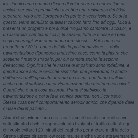
irrazionali come quando dicono di voler usare un nuovo tipo di
acciaio per cavi e pendini che avrebbe una resistenza del 20%
superiore, visto che il progetto del ponte è vecchissimo. Se si fa
questo, viene annullato qualsiasi calcolo fatto fino ad oggi. Mica si
presenta un progetto e poi si dice “vogliamo cambiare l’acciaio”, è
un’assurdità: cambiano i cavi, le sezioni, tutte le masse e i pesi
sugli ancoraggi. E lo ammettono loro stessi … Poi, come nel
progetto del 2011, non è definita la pavimentazione … dalla
pavimentazione dipendono tantissime cose, come la piastra che
sostiene il manto stradale, per cui cambia anche la sezione
dell’acciaio. Significa che le masse di impalcato sono indefinite, e
quindi anche solo le verifiche sismiche, che prevedono lo studio
dell’inerzia dell’impalcato durante un sisma, non hanno validità
finché non si stabilisce la pavimentazione che mettono nei calcoli.
Guardi che è una cosa assurda. Prima si stabilisce la
pavimentazione e poi si fa la verifica sismica, non il contrario.
Stessa cosa per il comportamento aerodinamico, che dipende dalle
masse dell’impalcato ...
Alcuni studi evidenziano che l’analisi costi-benefici potrebbe aver
sottostimato i rischi e sopravvalutato i volumi di traffico attesi: oggi
chi vuole evitare i 20 minuti del traghetto per andare al di là dello
Stretto utilizza gli aerei low cost; ma, se anche vuole attraversare lo