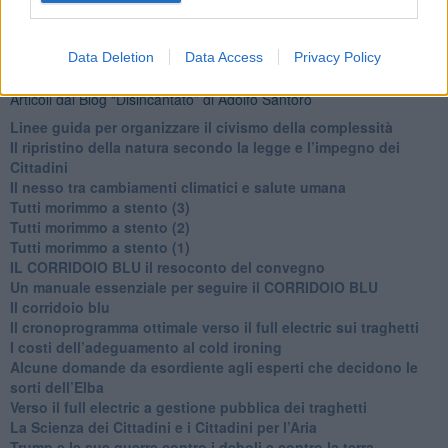
​I bulli vanno isolati
L’invertebrata von der Leyen e il Lula-risk
Trump soffre, la Corte dell'Aia è viva
Data Deletion
Data Access
Privacy Policy
Articoli dal Blog “Disincantato” di Adolfo Santoro
​Linee guida per organizzare il civismo della complessità
​Il ripristino della natura secondo la legge e l’impegno dei
Cittadini
Il nesso tra cambiamenti climatici e salute umana
Tutti morimmo a stento (3)
Tutti morimmo a stento (2)
​Tutti morimmo a stento (1)
IL CORRIDOIO BLU il resoconto del convegno
Un manuale essenziale per seguire il CORRIDOIO BLU
Il corridoio blu
​Il cronoprogramma ottimale verso il full electric sui traghetti
​I costi dell’adeguamento al cold ironing
Alcune domande da esordiente agli esperti che decidono le
sorti dell’Elba
Verso il full electric a gestione pubblica dei traghetti​
​La Scienza dei Cittadini e i Cittadini per l’Aria
Trump e le sue guerre contro i deboli e contro la terra