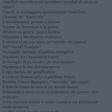
​I pacifisti sono liberi dal guardare i mondiali di calcio in
Qatar?
​Cop 27, la sceneggiata sponsorizzata Coca-Cola
​Liberarsi dei “biechi blu”
Il riscaldamento globale è adesso
​Erasmo da Rotterdam e la guerra
​Aforismi su guerra, pace e bomba
Cingolani o del disastro ecologico
​Il metano ci dà una mano nel suicidio del pianeta
​Dio? Patria? Famiglia?
Portogallo, esempio di politica energetica
​Elisabetta II e l’assenza di futuro
Al risveglio di un incubo, un altro incubo!
​Piombino e la fine dell’emergenza
​Il vero rischio del gassificatore
​Il violento Dostoevskij e il pacifista Tolstòj
​Buddha, Franco Basaglia e l’”ecocidio” dei negazi
​È difficile vivere da sani in un mondo malato
Solastalgia e lotta contro le prepotenze dei governi anti-
ecologici
​A mio modesto parere 1: come l’uomo si sta suicidando
​Umile proposta
​La Vita scorre con te, senza di te