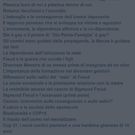
Plastica fuori di noi e plastica dentro di noi
​Roberto Vecchioni e l’ecocidio
​L’imbroglio e le conseguenze dell’uranio impoverito
​Il rapporto perverso che si sviluppa tra vittima e aguzzino
L’erotomania, la dipendenza affettiva e la co-dipendenza
​Dio è gay o il potere di “Dio-Patria-Famiglia” è gay?
​Gli uomini sono guidati dalla propaganda, la Natura è guidata
dai fatti
La dipendenza dall’istituzione fa male
​Freud e la guerra che uccide i figli
​Diventare Maestro di se stesso prima di insegnare ad un altro
L’importanza della formazione nel diventare genitori
Riflessioni sulle radici del “male” di Freud
​La storia ancestrale e la primissima relazione con la madre
​La resistibile ascesa del cancro di Sigmund Freud
Sigmund Freud e l’eutanasia (prima parte)
Cancro: intervenire sulle conseguenze o sulle radici?
​Il calcio e la società dello spettacolo
Biodiversità e COP15
​Il ritardo dell’uomo nel mentalizzare
​Cop 27, i nove confini planetari e una bambina ghanese di 10
anni