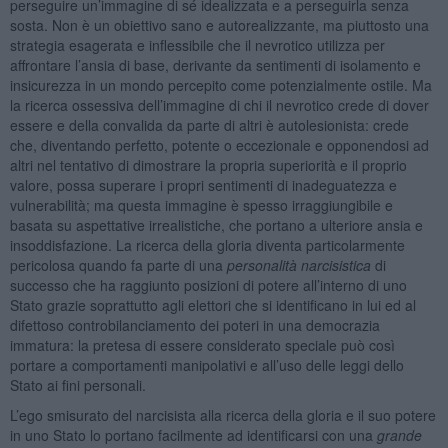
perseguire un’immagine di sé idealizzata e a perseguirla senza
sosta. Non è un obiettivo sano e autorealizzante, ma piuttosto una
strategia esagerata e inflessibile che il nevrotico utilizza per
affrontare l’ansia di base, derivante da sentimenti di isolamento e
insicurezza in un mondo percepito come potenzialmente ostile. Ma
la ricerca ossessiva dell’immagine di chi il nevrotico crede di dover
essere e della convalida da parte di altri è autolesionista: crede
che, diventando perfetto, potente o eccezionale e opponendosi ad
altri nel tentativo di dimostrare la propria superiorità e il proprio
valore, possa superare i propri sentimenti di inadeguatezza e
vulnerabilità; ma questa immagine è spesso irraggiungibile e
basata su aspettative irrealistiche, che portano a ulteriore ansia e
insoddisfazione. La ricerca della gloria diventa particolarmente
pericolosa quando fa parte di una
personalità narcisistica
di
successo che ha raggiunto posizioni di potere all’interno di uno
Stato grazie soprattutto agli elettori che si identificano in lui ed al
difettoso controbilanciamento dei poteri in una democrazia
immatura: la pretesa di essere considerato speciale può così
portare a comportamenti manipolativi e all’uso delle leggi dello
Stato ai fini personali.
L’ego smisurato del narcisista alla ricerca della gloria e il suo potere
in uno Stato lo portano facilmente ad identificarsi con una
grande