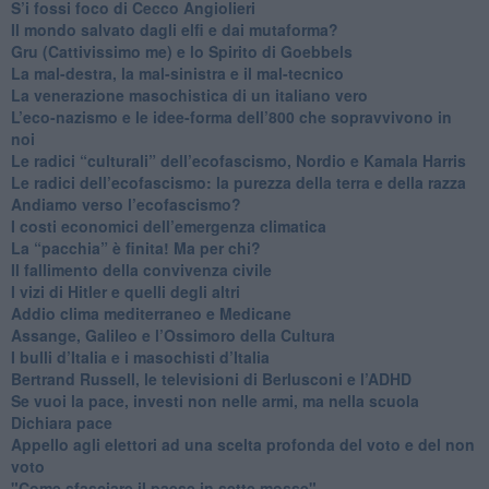
S’i fossi foco di Cecco Angiolieri
​Il mondo salvato dagli elfi e dai mutaforma?
Gru (Cattivissimo me) e lo Spirito di Goebbels
​La mal-destra, la mal-sinistra e il mal-tecnico
​La venerazione masochistica di un italiano vero
​L’eco-nazismo e le idee-forma dell’800 che sopravvivono in
noi
​Le radici “culturali” dell’ecofascismo, Nordio e Kamala Harris
Le radici dell’ecofascismo: la purezza della terra e della razza
Andiamo verso l’ecofascismo?
I costi economici dell’emergenza climatica
​La “pacchia” è finita! Ma per chi?
​Il fallimento della convivenza civile
​I vizi di Hitler e quelli degli altri
Addio clima mediterraneo e Medicane
​Assange, Galileo e l’Ossimoro della Cultura
​I bulli d’Italia e i masochisti d’Italia
​Bertrand Russell, le televisioni di Berlusconi e l’ADHD
​Se vuoi la pace, investi non nelle armi, ma nella scuola
​Dichiara pace
​Appello agli elettori ad una scelta profonda del voto e del non
voto
"Come sfasciare il paese in sette mosse"