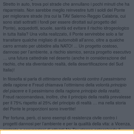
Stretto in auto, trova poi strade che annullano i pochi minuti che ha
risparmiato. Non sarebbe meglio reinvestire tutti i soldi del Ponte
per migliorare strade (tra cui la TAV Salerno-Reggio Calabria, cui
sono stati sottratti i fondi per essere dirottati sul progetto del
Ponte), acquedotti, scuole, sanità ed evitare il rischio idrogeologico
in tutta Italia? Una volta realizzato, il Ponte servirebbe solo a far
transitare qualche migliaio di automobili all’anno, oltre a qualche
carro armato per ubbidire alla NATO! ... Un progetto costoso,
dannoso per l’ambiente, a rischio sismico, senza progetto esecutivo
… una futura cattedrale nel deserto (anche in considerazione del
rischio, che sta diventando realtà, della desertificazione del Sud
Italia)!
In filosofia si parla di
ottimismo della volontà contro il pessimismo
della ragione
e Freud chiamava l’ottimismo della volontà
principio
del piacere
e il pessimismo della ragione
principio della realtà
;
Freud raccomandava, inoltre, che il principio della realtà prevalesse
per il 75% rispetto al 25% del principio di realtà … ma nella storia
del Ponte le proporzioni sono invertite!
Per fortuna, però, ci sono esempi di resistenza civile contro i
progetti dannosi per l’ambiente e per la qualità della vita: a Vicenza,
proteste e occupazioni di attivisti
No Tav
stanno ostacolando il