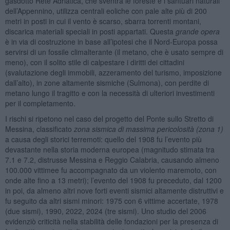
gasdotto Rete Adriatica, che sventra le foreste e i santuari naturali
dell’Appennino, utilizza centrali eoliche con pale alte più di 200
metri in posti in cui il vento è scarso, sbarra torrenti montani,
discarica materiali speciali in posti appartati. Questa
grande opera
è in via di costruzione in base all’ipotesi che il Nord-Europa possa
servirsi di un fossile climalterante (il metano, che è usato sempre di
meno), con il solito stile di calpestare i diritti dei cittadini
(svalutazione degli immobili, azzeramento del turismo, imposizione
dall’alto), in zone altamente sismiche (Sulmona), con perdite di
metano lungo il tragitto e con la necessità di ulteriori investimenti
per il completamento.
I rischi si ripetono nel caso del progetto del Ponte sullo Stretto di
Messina, classificato
zona sismica di massima pericolosità (zona 1)
a causa degli storici terremoti: quello del 1908 fu l’evento più
devastante nella storia moderna europea (magnitudo stimata tra
7.1 e 7.2, distrusse Messina e Reggio Calabria, causando almeno
100.000 vittimee fu accompagnato da un violento maremoto, con
onde alte fino a 13 metri); l’evento del 1908 fu preceduto, dal 1200
in poi, da almeno altri nove forti eventi sismici altamente distruttivi e
fu seguito da altri sismi minori: 1975 con 6 vittime accertate, 1978
(due sismi), 1990, 2022, 2024 (tre sismi). Uno studio del 2006
evidenziò criticità nella stabilità delle fondazioni per la presenza di