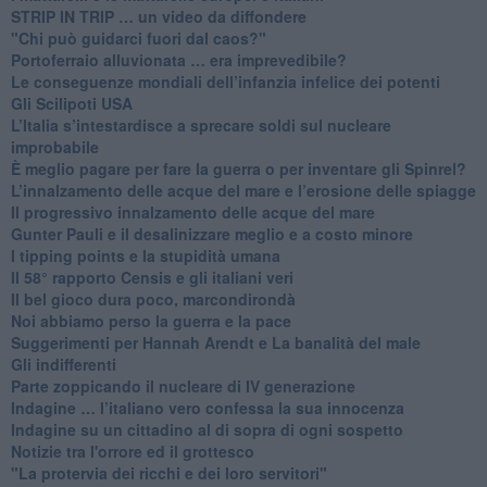
​STRIP IN TRIP … un video da diffondere
"Chi può guidarci fuori dal caos?"
​Portoferraio alluvionata … era imprevedibile?
Le conseguenze mondiali dell’infanzia infelice dei potenti
​Gli Scilipoti USA
L’Italia s’intestardisce a sprecare soldi sul nucleare
improbabile
È meglio pagare per fare la guerra o per inventare gli Spinrel?
​L’innalzamento delle acque del mare e l’erosione delle spiagge
​Il progressivo innalzamento delle acque del mare
​Gunter Pauli e il desalinizzare meglio e a costo minore
I tipping points e la stupidità umana
​Il 58° rapporto Censis e gli italiani veri
​Il bel gioco dura poco, marcondirondà
Noi abbiamo perso la guerra e la pace
Suggerimenti per Hannah Arendt e La banalità del male
​Gli indifferenti
Parte zoppicando il nucleare di IV generazione
​Indagine … l’italiano vero confessa la sua innocenza
Indagine su un cittadino al di sopra di ogni sospetto
Notizie tra l'orrore ed il grottesco
"La protervia dei ricchi e dei loro servitori"