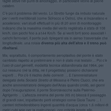
faglie attive nei punti di ancoraggio, in particolare vicino al pilone
calabro.
C’è poi il problema del vento. Lo Stretto funge da imbuto naturale
per i venti meridionali (come Scirocco e Ostro), che si incanalano e
accelerano: vari studi effettuati in più di 20 anni di monitoraggio
indicano che la massima media del vento registrata è stata di 108
km/h, con picchi fino a a144 Km/h. Se ai venti forti sono associati i
carichi ferroviari, il ponte può ripiegarsi sia in senso trasversale che
longitudinale: una rotaia
diventa più alta dell’altra e il treno può
ribaltarsi
.
Ma, soprattutto, il comportamento aeroplastico del ponte è stato
cambiato rispetto al preliminare e non è stato mai testato ... Poi c’è
l’uso di
cavi gemelli
, modalità tecnica abbandonata dal 1964, per
cui nessuno (né la ditta, né il progettista) possono dichiararsi
esperti ... Poi c’è il rischio delle correnti … E l’amministratore
delegato della
Società Stretto di Messina
è Pietro Ciucci, che era
anche amministratore delegato dell’Anas quando crollò, sei giorni
dopo l’inaugurazione, il ponte Scorciavacche sulla Palermo-
Agrigento ... L’altezza minima del ponte (65 m) blocca il passaggio
di grandi navi, impattando porti strategici come Gioia Tauro ... I
cantieri richiederebbero ingenti quantità d’acqua (circa 1,6 milioni di
metri cubi solo per la costruzione), con criticità legate allo