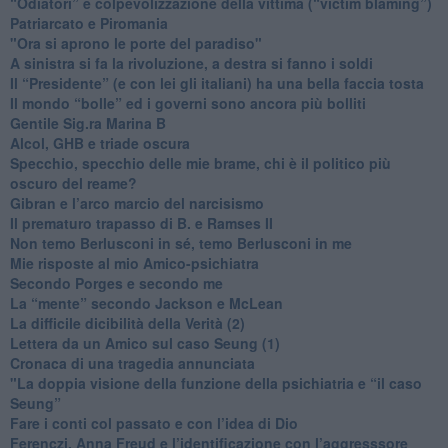
“Odiatori” e colpevolizzazione della vittima (“victim blaming”)
​Patriarcato e Piromania
"Ora si aprono le porte del paradiso"
​A sinistra si fa la rivoluzione, a destra si fanno i soldi
​Il “Presidente” (e con lei gli italiani) ha una bella faccia tosta
​Il mondo “bolle” ed i governi sono ancora più bolliti
​Gentile Sig.ra Marina B
​Alcol, GHB e triade oscura
​Specchio, specchio delle mie brame, chi è il politico più
oscuro del reame?
​Gibran e l’arco marcio del narcisismo
​Il prematuro trapasso di B. e Ramses II
​Non temo Berlusconi in sé, temo Berlusconi in me
​Mie risposte al mio Amico-psichiatra
​Secondo Porges e secondo me
​La “mente” secondo Jackson e McLean
La difficile dicibilità della Verità (2)
​Lettera da un Amico sul caso Seung (1)
​Cronaca di una tragedia annunciata
"​La doppia visione della funzione della psichiatria e “il caso
Seung”
​Fare i conti col passato e con l’idea di Dio
​Ferenczi, Anna Freud e l’identificazione con l’aggresssore