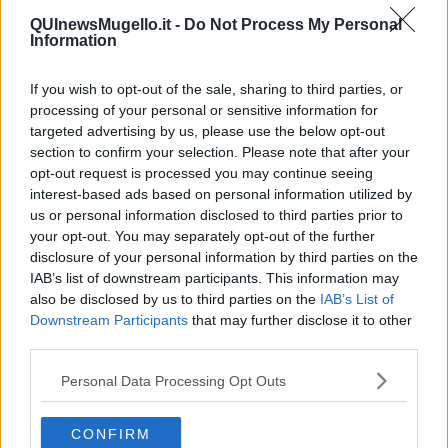
taglio di un bosco per la costruzione di una strada e di un cantiere
legato al progetto dell'Alta Velocità (TAV). Il sindaco di Vicenza si è
QUInewsMugello.it -
Do Not Process My Personal
Information
schierato in difesa dei boschi, chiedendo di fermare i lavori e di
valutare soluzioni alternative. Vicenza, già frodata dalla presenza di
composti chimici (PFAS) scaricate dalle industrie venete nelle falde
If you wish to opt-out of the sale, sharing to third parties, or
idriche, non fa più scommesse sul progresso veloce: non cerca la
processing of your personal or sensitive information for
gloria, ma il rispetto per la Vita!
targeted advertising by us, please use the below opt-out
section to confirm your selection. Please note that after your
Adolfo Santoro
opt-out request is processed you may continue seeing
Adolfo Santoro
interest-based ads based on personal information utilized by
© Riproduzione riservata
us or personal information disclosed to third parties prior to
your opt-out. You may separately opt-out of the further
disclosure of your personal information by third parties on the
IAB’s list of downstream participants. This information may
also be disclosed by us to third parties on the
IAB’s List of
Downstream Participants
that may further disclose it to other
Se vuoi leggere le notizie principali della Toscana iscriviti alla
third parties.
Newsletter QUInews - ToscanaMedia.
Arriva gratis tutti i giorni
alle 20:00 direttamente nella tua casella di posta.
Personal Data Processing Opt Outs
Basta cliccare
QUI
Ti potrebbe interessare anche:
CONFIRM