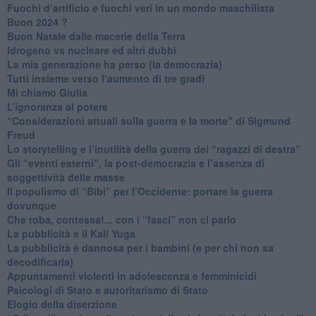
​Fuochi d’artificio e fuochi veri in un mondo maschilista
Buon 2024 ?
​Buon Natale dalle macerie della Terra
​Idrogeno vs nucleare ed altri dubbi
​La mia generazione ha perso (la democrazia)
​Tutti insieme verso l’aumento di tre gradi
Mi chiamo Giulia
L’ignoranza al potere
​“Considerazioni attuali sulla guerra e la morte" di Sigmund
Freud
​Lo storytelling e l’inutilità della guerra dei “ragazzi di destra”
​Gli “eventi esterni”, la post-democrazia e l’assenza di
soggettività delle masse
​Il populismo di “Bibi” per l’Occidente: portare la guerra
dovunque
​Che roba, contessa!... con i “fasci” non ci parlo
La pubblicità e il Kali Yuga
​La pubblicità è dannosa per i bambini (e per chi non sa
decodificarla)
​Appuntamenti violenti in adolescenza e femminicidi
​Psicologi di Stato e autoritarismo di Stato
Elogio della diserzione