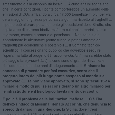
smaltimento e alla disponibilità locale … Alcune analisi segnalano
che, in certe condizioni, il ponte comporterebbe un aumento delle
emissioni di CO₂, arrivando a circa 47.000 tonnellate in più, per via
della maggior lunghezza percorsa via gomma rispetto ai traghetti ...
Il ponte può alterare pesantemente gli ecosistemi dello Stretto, che
ospita aree di estrema biodiversità, tra cui habitat marini, specie
migratorie, cetacei e praterie di posidonia ... Non sono state
approfondite le alternative (come tunnel o potenziamento dei
traghetti) più economiche e sostenibili ... Il Comitato tecnico-
scientifico, il concessionario pubblico che dovrebbe eseguire
l’opera, ha fatto al progetto 68
raccomandazioni
(ma sarebbe stato
più saggio fare
prescrizioni
), alcune sono di grande rilevanza e
richiedono almeno due anni di adeguamento ... I
l Ministero ha
concesso di procedere per fasi esecutive, senza che il
progetto intero del più lungo ponte sospeso al mondo sia
approvato (… se non viene approvato, si sono sprecati 13-14
miliardi e molto di più, se si considerano un altro miliardo per
le infrastrutture e il fisiologico lievita mento dei costi).
E poi c’è il problema delle infiltrazioni mafiose … C’è l’ira
dell’ex-sindaco di Messina, Renato Accorinti, che denuncia lo
spreco di danaro in una Regione, la Sicilia,
dove i treni
funzionano per il 90% a binario unico e non elettrificato, dove