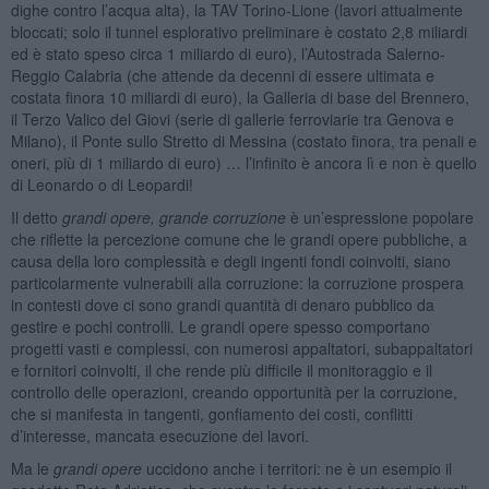
dighe contro l’acqua alta), la TAV Torino-Lione (lavori attualmente
bloccati; solo il tunnel esplorativo preliminare è costato 2,8 miliardi
ed è stato speso circa 1 miliardo di euro), l’Autostrada Salerno-
Reggio Calabria (che attende da decenni di essere ultimata e
costata finora 10 miliardi di euro), la Galleria di base del Brennero,
il Terzo Valico del Giovi (serie di gallerie ferroviarie tra Genova e
Milano), il Ponte sullo Stretto di Messina (costato finora, tra penali e
oneri, più di 1 miliardo di euro) … l’infinito è ancora lì e non è quello
di Leonardo o di Leopardi!
Il detto
grandi opere, grande corruzione
è un’espressione popolare
che riflette la percezione comune che le grandi opere pubbliche, a
causa della loro complessità e degli ingenti fondi coinvolti, siano
particolarmente vulnerabili alla corruzione: la corruzione prospera
in contesti dove ci sono grandi quantità di denaro pubblico da
gestire e pochi controlli. Le grandi opere spesso comportano
progetti vasti e complessi, con numerosi appaltatori, subappaltatori
e fornitori coinvolti, il che rende più difficile il monitoraggio e il
controllo delle operazioni, creando opportunità per la corruzione,
che si manifesta in tangenti, gonfiamento dei costi, conflitti
d’interesse, mancata esecuzione dei lavori.
Ma le
grandi opere
uccidono anche i territori: ne è un esempio il