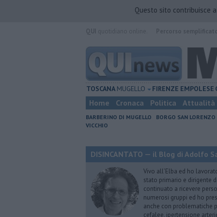
Questo sito contribuisce 
QUI
quotidiano online.
Percorso semplificat
TOSCANA
MUGELLO
FIRENZE
EMPOLESE
Home
Cronaca
Politica
Attualità
BARBERINO DI MUGELLO
BORGO SAN LORENZO
VICCHIO
DISINCANTATO — il Blog di Adolfo S
Vivo all’Elba ed ho lavorat
stato primario e dirigente 
continuato a ricevere person
numerosi gruppi ed ho pres
anche con problematiche ps
cefalee, ipertensione arter