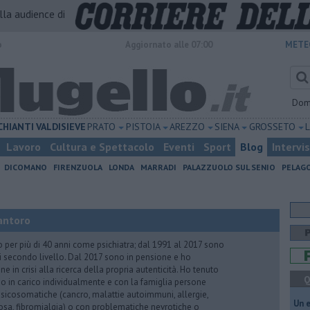
alla audience di
o
Aggiornato alle 07:00
METE
Dom
CHIANTI
VALDISIEVE
PRATO
PISTOIA
AREZZO
SIENA
GROSSETO
Lavoro
Cultura e Spettacolo
Eventi
Sport
Blog
Intervi
DICOMANO
FIRENZUOLA
LONDA
MARRADI
PALAZZUOLO SUL SENIO
PELAG
antoro
o per più di 40 anni come psichiatra; dal 1991 al 2017 sono
di secondo livello. Dal 2017 sono in pensione e ho
e in crisi alla ricerca della propria autenticità. Ho tenuto
Q
o in carico individualmente e con la famiglia persone
icosomatiche (cancro, malattie autoimmuni, allergie,
​Un 
iosa, fibromialgia) o con problematiche nevrotiche o