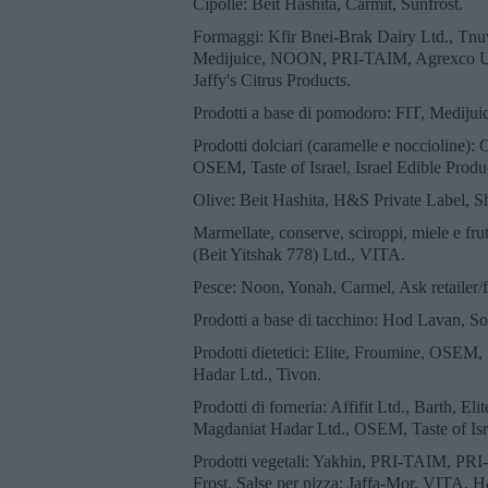
Cipolle: Beit Hashita, Carmit, Sunfrost.
Formaggi: Kfir Bnei-Brak Dairy Ltd., Tnu
Medijuice, NOON, PRI-TAIM, Agrexco USA 
Jaffy's Citrus Products.
Prodotti a base di pomodoro: FIT, Medijui
Prodotti dolciari (caramelle e noccioline)
OSEM, Taste of Israel, Israel Edible Produ
Olive: Beit Hashita, H&S Private Label, S
Marmellate, conserve, sciroppi, miele e fr
(Beit Yitshak 778) Ltd., VITA.
Pesce: Noon, Yonah, Carmel, Ask retailer/fr
Prodotti a base di tacchino: Hod Lavan, So
Prodotti dietetici: Elite, Froumine, OSEM,
Hadar Ltd., Tivon.
Prodotti di forneria: Affifit Ltd., Barth, E
Magdaniat Hadar Ltd., OSEM, Taste of Isr
Prodotti vegetali: Yakhin, PRI-TAIM, PR
Frost. Salse per pizza: Jaffa-Mor, VITA, 