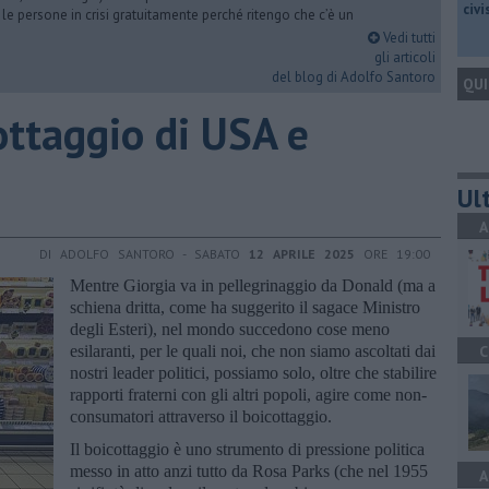
civ
 le persone in crisi gratuitamente perché ritengo che c’è un
Vedi tutti
gli articoli
del blog di Adolfo Santoro
QUI
ottaggio di USA e
Ult
A
DI ADOLFO SANTORO - SABATO
12 APRILE 2025
ORE 19:00
Mentre Giorgia va in pellegrinaggio da Donald (ma a
schiena dritta, come ha suggerito il sagace Ministro
degli Esteri), nel mondo succedono cose meno
esilaranti, per le quali noi, che non siamo ascoltati dai
C
nostri leader politici, possiamo solo, oltre che stabilire
rapporti fraterni con gli altri popoli, agire come non-
consumatori attraverso il boicottaggio.
Il boicottaggio è uno strumento di pressione politica
messo in atto anzi tutto da Rosa Parks (che nel 1955
A