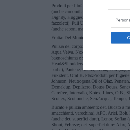
Prodotti per l’infanzia: omogeneizzati, pap
(anche camomilla e infusi, merendine, yogur
Dignity, Huggies, Lines (anche assorbenti 
Persona
fazzoletti), Pull Ups; bagnoschiuma e shamp
(anche saponi mani e viso, prod. igiene int
Frutta: Del Monte, Bouba, Dole, BajellaFa
Pulizia del corpo: Gillette (lamette, saponi 
Aqua Velva, Noxzema, Williams (sapone e 
bagnoschiuma e shampoo: Badedas (anche s
Head&Shoulders, Keramine H, Monsavon, Ni
barba), Pantene, Radox, Wella, Zest (bagno
Fukident, Oral-B, PlaxProdotti per l’igiene
Johnson, Neutrogena,Oil of Olaz, Penaten, 
Demak'up, Depilzero, Douss Douss, Sanex, 
Carefree, Intervallo, Kotex, Lines, O.B., S
Scottex, Scottonelle, Senz'acqua, Tempo, T
Bucato e pulizia ambienti: det. Bucato a ma
smacchianti, varechina), APC, Ariel, Bolt
(anche det. superfici dure), Lenor, Soflan (
Shout, Febreze; det. superfici dure: Aiax,