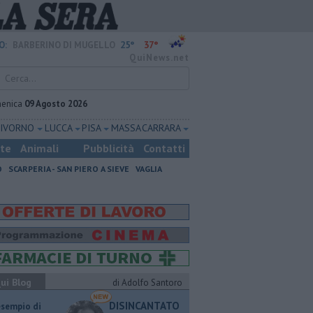
25°
37°
O:
BARBERINO DI MUGELLO
QuiNews.net
enica
09 Agosto 2026
LIVORNO
LUCCA
PISA
MASSA CARRARA
ste
Animali
Pubblicità
Contatti
O
SCARPERIA - SAN PIERO A SIEVE
VAGLIA
ui Blog
di Adolfo Santoro
DISINCANTATO
esempio di