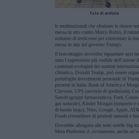
Foto di archivio
le multinazionali che sfruttano le risorse na
messa in atto contro Marco Rubio, il ministr
notturno di tredicenni per contrastare la 
messa in atto dal governo Trump).
Il boicottaggio dovrebbe riguardare anzi t
stata l’espressione più visibile dell’azion
contenuti ecologisti dei summit internazion
climatico, Donald Trump, può essere organ
portafoglio investimenti personale di Trump,
presenti in Italia: Bank of America e Morg
Chevron, UPS (servizio di spedizioni), Co
Sanofi (gruppi farmaceutico), Ford, Conoco 
gas naturale), Kinder Morgan (trasporto e st
di banda larga), Nike, Google, Apple, AT&T
Foods (rivenditore di prodotti naturali e bi
Dovrebbe allargarsi alle sette sorelle big
Meta Platforms; è, ovviamente, anche un’occ