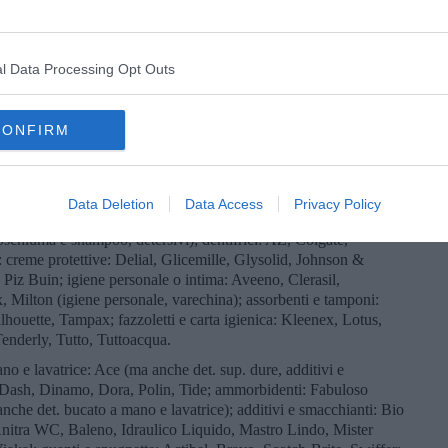
pe e latte: Dieterba, Latte David, Montefiore, Nipiol, Plasmon
t e dessert), Similac Teddi (anche yogurt e dessert); pannolini:
e tamponi, prod. igiene intima), Linidor, Pampers (anche
l Data Processing Opt Outs
oo: Fissan (anche prod. igiene intima, creme protettive), Infasil
ima).
rmaci: Pfizer, Bristol-Myers Squibb.
CONFIRM
e lozioni da barba; Oral-B dentifrici); sapone e lozioni da barba:
lozioni da barba); saponi mani e viso: Camay, Donge;
aponi mani e viso), Clear&Clear, Experience,
Data Deletion
Data Access
Privacy Policy
dra, Palmolive (anche saponi mani e viso, saponi e lozioni
schiuma e shampoo, detersivi); dentifrici: AZ, Colgate,
: creme protettive: Delial, Glicemille, Glysolid, Johnson &
Piz Buin; igiene personale o intima: Aveeno, Clerasil,
Milton (igiene personale, varechina); assorbenti e tamponi:
ilhouette, Tampax; fazzoletti e carta igienica: Kleenex, Lotus,
enderly, Tutto, Tuttoacqua.
no e lavatrice: Ace (ma anche det. sup. dure, additivi e
, Dash, Dinamo, Dora, Polin, Tide; ammorbidenti: Fabuloso
anche det. bucato a mano e lavatrice); additivi e smacchianti: Bio
 Anitra WC, Baleno, Idraulico Liquido, Mastro Lindo, Mister