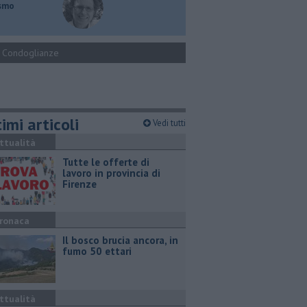
ismo
Condoglianze
imi articoli
Vedi tutti
ttualità
​Tutte le offerte di
lavoro in provincia di
Firenze
ronaca
Il bosco brucia ancora, in
fumo 50 ettari
ttualità