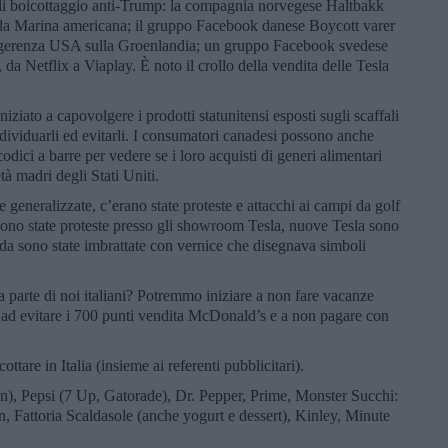
 di boicottaggio anti-Trump: la compagnia norvegese Haltbakk
 della Marina americana; il gruppo Facebook danese Boycott varer
ingerenza USA sulla Groenlandia; un gruppo Facebook svedese
a Netflix a Viaplay. È noto il crollo della vendita delle Tesla
ziato a capovolgere i prodotti statunitensi esposti sugli scaffali
ndividuarli ed evitarli. I consumatori canadesi possono anche
odici a barre per vedere se i loro acquisti di generi alimentari
à madri degli Stati Uniti.
generalizzate, c’erano state proteste e attacchi ai campi da golf
 sono state proteste presso gli showroom Tesla, nuove Tesla sono
rada sono state imbrattate con vernice che disegnava simboli
a parte di noi italiani? Potremmo iniziare a non fare vacanze
ad evitare i 700 punti vendita McDonald’s e a non pagare con
ttare in Italia (insieme ai referenti pubblicitari).
n), Pepsi (7 Up, Gatorade), Dr. Pepper, Prime, Monster Succhi:
 Fattoria Scaldasole (anche yogurt e dessert), Kinley, Minute