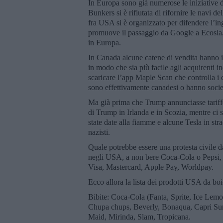
In Europa sono già numerose le iniziative
Bunkers si è rifiutata di rifornire le navi
fra USA si è organizzato per difendere l’
promuove il passaggio da Google a Ecosia, d
in Europa.
In Canada alcune catene di vendita hanno ini
in modo che sia più facile agli acquirenti i
scaricare l’app Maple Scan che controlla i c
sono effettivamente canadesi o hanno societ
Ma già prima che Trump annunciasse tariffe 
di Trump in Irlanda e in Scozia, mentre ci
state date alla fiamme e alcune Tesla in st
nazisti.
Quale potrebbe essere una protesta civile d
negli USA, a non bere Coca-Cola o Pepsi, 
Visa, Mastercard, Apple Pay, Worldpay.
Ecco allora la lista dei prodotti USA da boico
Bibite: Coca-Cola (Fanta, Sprite, Ice Lemo
Chupa chups, Beverly, Bonaqua, Capri Sun,
Maid, Mirinda, Slam, Tropicana.