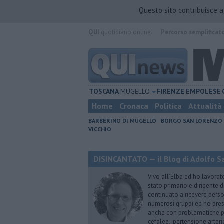
Questo sito contribuisce 
QUI
quotidiano online.
Percorso semplificat
TOSCANA
MUGELLO
FIRENZE
EMPOLESE
Home
Cronaca
Politica
Attualità
BARBERINO DI MUGELLO
BORGO SAN LORENZO
VICCHIO
DISINCANTATO — il Blog di Adolfo S
Vivo all’Elba ed ho lavorat
stato primario e dirigente 
continuato a ricevere person
numerosi gruppi ed ho pres
anche con problematiche ps
cefalee, ipertensione arter