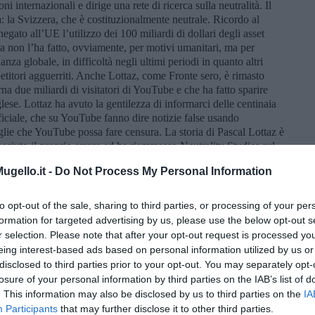
ni internazionali e dirige una rete di ricerca sulla neutralità. Il
: la Svizzera, che è costituzionalmente neutrale. Ricordo al
gato all’UE l’utilizzo dei 100 miliardi di dollari degli asset
ra non l’ha fatto, ovviamente, per motivi umanitari, ma per
anza globale, in difficoltà negli ultimi periodi in quanto altri
etitori agguerriti. Anche Lottaz, come Fronte sero, è rimasto
a due miliardi di visitatori di YouTube e che ha fatto sparire
lese. Lottaz ha avuto la gentilezza di informarci delle centinaia
tificiale, che su YouTube fanno dire notizie false usando
oglie che YouTube possa fare censura. La storia di Pascal Lottaz è
sciuto il proprio errore ed ha riammesso Neutrality Studies sul
 bisogno di una società senza paura
.
gello.it -
Do Not Process My Personal Information
Chi è Glenn Diesen?
È un politologo norvegese nel suo Paese,
i là di Pascal Lottaz, Diesen sembra il vero obiettivo della
to opt-out of the sale, sharing to third parties, or processing of your per
eagito accusando YouTube di censura e ha continuato a
formation for targeted advertising by us, please use the below opt-out s
a, spostando parte della sua attività su altre piattaforme per
r selection. Please note that after your opt-out request is processed y
arte della nutrita schiera di blogger che sono stati bloccati in
eing interest-based ads based on personal information utilized by us or
disclosed to third parties prior to your opt-out. You may separately opt-
a parte di YouTube: l’intervista a Patrik Baab, un giornalista di
losure of your personal information by third parties on the IAB’s list of
nche il libro
Propaganda pressing: come i media e gli scrittori a
. This information may also be disclosed by us to third parties on the
IA
sen ha affermato presentando Baab:
Le narrazioni di guerra
Participants
that may further disclose it to other third parties.
ltà. E questo crea problemi non solo per i giornalisti come te,