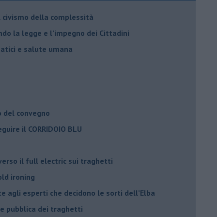
il civismo della complessità
ondo la legge e l’impegno dei Cittadini
matici e salute umana
o del convegno
eguire il CORRIDOIO BLU
rso il full electric sui traghetti
old ironing
agli esperti che decidono le sorti dell’Elba
ne pubblica dei traghetti​