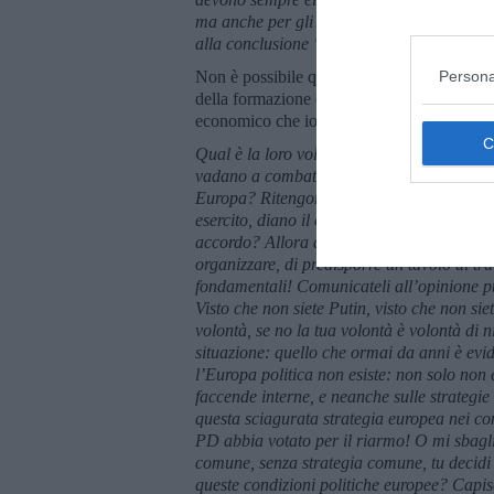
ma anche per gli accademici come me, quan
alla conclusione “giusta”, quella allineata 
Persona
Non è possibile qui esaminare l’analisi ap
della formazione e della pratica dei giornal
economico che io riporti l’opinione di Mass
Qual è la loro volontà? La volontà è far v
vadano a combattere in Ucraina! Ritengono 
Europa? Ritengono che la Russia sia un pe
esercito, diano il comando all’Eisenhower 
accordo? Allora abbiate la cortesia di dirm
organizzare, di predisporre un tavolo di trat
fondamentali! Comunicateli all’opinione pu
Visto che non siete Putin, visto che non si
volontà, se no la tua volontà è volontà di
situazione: quello che ormai da anni è evi
l’Europa politica non esiste: non solo non 
faccende interne, e neanche sulle strategie
questa sciagurata strategia europea nei con
PD abbia votato per il riarmo! O mi sbagl
comune, senza strategia comune, tu decidi d
queste condizioni politiche europee? Capis