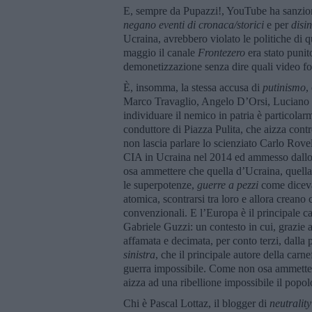
E, sempre da Pupazzi!, YouTube ha sanzio
negano eventi di cronaca/storici
e per
disi
Ucraina, avrebbero violato le politiche di 
maggio il canale
Frontezero
era stato punit
demonetizzazione senza dire quali video fos
È, insomma, la stessa accusa di
putinismo
,
Marco Travaglio, Angelo D’Orsi, Luciano C
individuare il nemico in patria è particolar
conduttore di Piazza Pulita, che aizza contr
non lascia parlare lo scienziato Carlo Rove
CIA in Ucraina nel 2014 ed ammesso dallo s
osa ammettere che quella d’Ucraina, quella
le superpotenze,
guerre a pezzi
come diceva
atomica, scontrarsi tra loro e allora creano
convenzionali. E l’Europa è il principale ca
Gabriele Guzzi: un contesto in cui, grazie 
affamata e decimata, per conto terzi, dalla
sinistra
, che il principale autore della car
guerra impossibile. Come non osa ammettere
aizza ad una ribellione impossibile il popol
Chi è Pascal Lottaz, il blogger di
neutrality