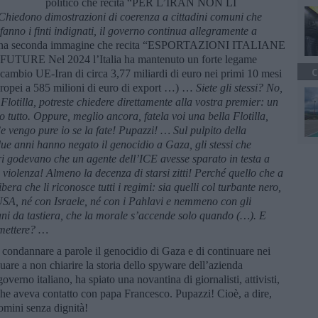
politico che recita “PER L’IRAN NON LI
Chiedono dimostrazioni di coerenza a cittadini comuni che
nno i finti indignati, il governo continua allegramente a
una seconda immagine che recita “ESPORTAZIONI ITALIANE
URE Nel 2024 l’Italia ha mantenuto un forte legame
C
cambio UE-Iran di circa 3,77 miliardi di euro nei primi 10 mesi
 europei a 585 milioni di euro di export …) …
Siete gli stessi? No,
Flotilla, potreste chiedere direttamente alla vostra premier: un
utto. Oppure, meglio ancora, fatela voi una bella Flotilla,
Ce vengo pure io se la fate! Pupazzi! … Sul pulpito della
due anni hanno negato il genocidio a Gaza, gli stessi che
eri godevano che un agente dell’ICE avesse sparato in testa a
iolenza! Almeno la decenza di starsi zitti! Perché quello che a
bera che li riconosce tutti i regimi: sia quelli col turbante nero,
i USA, né con Israele, né con i Pahlavi e nemmeno con gli
ani da tastiera, che la morale s’accende solo quando (…). E
 mettere? …
 condannare a parole il genocidio di Gaza e di continuare nei
tinuare a non chiarire la storia dello spyware dell’azienda
overno italiano, ha spiato una novantina di giornalisti, attivisti,
che aveva contatto con papa Francesco. Pupazzi! Cioè, a dire,
mini senza dignità!