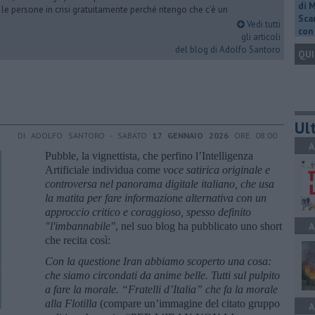
di 
 le persone in crisi gratuitamente perché ritengo che c’è un
Scar
Vedi tutti
con 
gli articoli
del blog di Adolfo Santoro
QUI
Ult
DI ADOLFO SANTORO - SABATO
17 GENNAIO 2026
ORE 08:00
A
Pubble, la vignettista, che perfino l’Intelligenza
Artificiale individua come
voce satirica originale e
controversa nel panorama digitale italiano, che usa
la matita per fare informazione alternativa
con un
approccio critico e coraggioso, spesso definito
"l'imbannabile"
, nel suo blog ha pubblicato uno short
A
che recita così:
Con la questione Iran abbiamo scoperto una cosa:
che siamo circondati da anime belle. Tutti sul pulpito
a fare la morale. “Fratelli d’Italia” che fa la morale
alla Flotilla
(compare un’immagine del citato gruppo
A