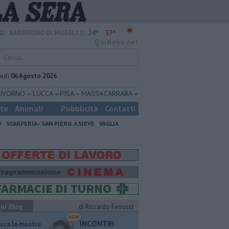
24°
37°
O:
BARBERINO DI MUGELLO
QuiNews.net
vedì
06 Agosto 2026
LIVORNO
LUCCA
PISA
MASSA CARRARA
ste
Animali
Pubblicità
Contatti
O
SCARPERIA - SAN PIERO A SIEVE
VAGLIA
ui Blog
di Riccardo Ferrucci
INCONTRI
ucca la mostra