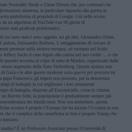
nato Neutrality Study e Glenn Diesen che, per
contenuti che
nformazione dannosa
, in particolare riguardo alla guerra in
questa piattaforma di proprietà di Google. Già nello scorso
o da un algoritmo di YouTube con 90 giorni di
sero stati giudicati problematici.
 di cui sono stati e sono oggetto, tra gli altri, Alessandro Orsini,
anfora, Alessandro Barbero. L’atteggiamento di cercare di
mente presente nella
sinistra
europea, ad esempio nel livido
o Jeffrey Sachs il cane legato alla catena nel suo cortile … e che
lli quando accenna al colpo di stato di Maidan, organizzato dalla
tesso segretario della Nato Stoltenberg. Questa sinistra non
 di Gaza e le altre guerre moderne sono
guerre per procura
tra
 papa Francesco: gli imperi non possono, per la deterrenza
 campi di battaglia in cui migliorare i loro armamenti
mpo di battaglia, disposta all’
Eurosuicidio
, come lo chiama
a un
Riarmo
folle, la popolazione è gradualmente sempre più
 preponderanza dei missili russi. Non osa ammettere, questa
neficina ucraina è proprio l’Europa che ha aizzato l’Ucraina in una
 che il complice della carneficina in Iran è proprio Trump che
o iraniano.
 studies
? È un Professore Associato presso l'Università di