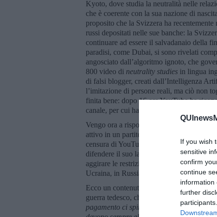
Kyoto, dove studia la neutralità nelle relazio
che è coerente con la sua nazione di nascita
proposito che la Svizzera ha recentemente ne
russi depositati nelle sue banche: la Svizze
continuare ad essere il salvadanaio della fin
paradisi, come Dubai, si sono rivelati comp
angosciato dall’algoritmo ignoto, che govern
800 video di
neutrality studies
in lingua ing
di falsi blogger, creati dall’Intelligenza Ar
l’imitazione di persone reali, ma ciò non t
finita bene: dopo 16 ore YouTube ha ricono
canale, per cui ha potuto affermare
Abbiamo
QUInewsMu
Vengo ora a rispondere all’altra domanda:
attivo in un partito definito
filo-russo
. Al d
If you wish 
censura di YouTube. Diesen ha comunque r
sensitive in
difendere il suo lavoro come analisi legittim
confirm you
aggirare le restrizioni. È finito così a far p
continue se
Ucraina, in Russia e nel Regno Unito.
information 
Ecco un contenuto di Diesen, sanzionabile d
further disc
guerra tedesco, che ha scritto, tra l’altro, a
participants
pagamento ci spingono verso le guerre.
Die
Downstream 
devono sempre elevate al di sopra della rea