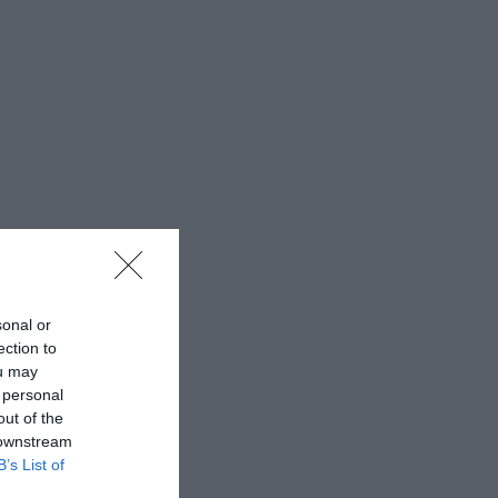
sonal or
ection to
ou may
 personal
out of the
 downstream
B’s List of