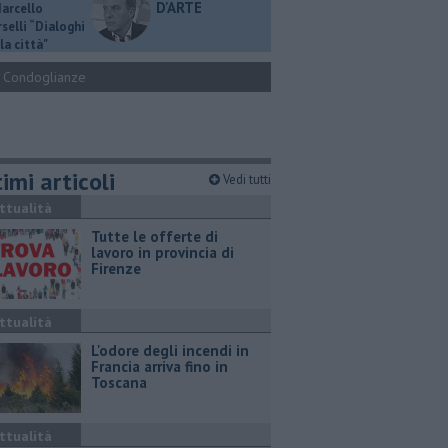
D'ARTE
Marcello
selli “Dialoghi
la città"
Condoglianze
imi articoli
Vedi tutti
ttualità
​Tutte le offerte di
lavoro in provincia di
Firenze
ttualità
L'odore degli incendi in
Francia arriva fino in
Toscana
ttualità