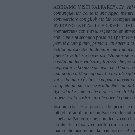
ABBIAMO VISTI SALPARE”).
Eh, eh! 
comunque non contano una cippa, mentre fa
commerciare con gli Ayatollah
(compare 
IN IRAN: DATI 2024 E PROSPETTIVE FUT
commerciale con l’Iran, segnando un inters
con l’Italia al secondo posto tra i partner
perché a ‘sto punto, prima di chiedere alla 
bell’annuncio che da domani interrompemo t
fatecela vede’ ‘sta coerenza, ‘sta morale! 
condanna delle violenze gli stessi che per 
negavano le bombe sui civili, che l’altro i
una donna a Minneapolis! La morale sulla v
voi ve fa paura è che ci sia gente davvero li
sia quelli in giacca e cravatta. Né con gl
Ayatollah! E, meno che mai, con voi taleb
sapete voi la vostra morale dove la potete
Insomma la stessa ipocrisia che permette di
fatti gli affari di armi con Israele e di con
israeliana Paragon, che, con licenza con il g
uomini della finanza e perfino un parroco 
marionette manovrate da mani nascoste! Uo