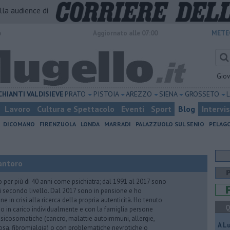
alla audience di
o
Aggiornato alle 07:00
METE
Gio
CHIANTI
VALDISIEVE
PRATO
PISTOIA
AREZZO
SIENA
GROSSETO
Lavoro
Cultura e Spettacolo
Eventi
Sport
Blog
Intervi
DICOMANO
FIRENZUOLA
LONDA
MARRADI
PALAZZUOLO SUL SENIO
PELAG
antoro
o per più di 40 anni come psichiatra; dal 1991 al 2017 sono
di secondo livello. Dal 2017 sono in pensione e ho
e in crisi alla ricerca della propria autenticità. Ho tenuto
Q
o in carico individualmente e con la famiglia persone
icosomatiche (cancro, malattie autoimmuni, allergie,
A L
iosa, fibromialgia) o con problematiche nevrotiche o