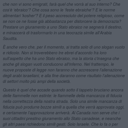
che non vi sono emigrati, farà quel che vorrà al suo interno? Che
cos'è 'ebraico'? Che cosa sono le 'feste ebraiche'? E le norme
alimentari 'kosher'? E il peso accresciuto del potere religioso, come
se non ce ne fosse già abbastanza per distorcere la democrazia?
Prestare un giuramento a uno Stato ebraico ne segnerà il destino,
e minaccerà di trasformarlo in una teocrazia simile all'Arabia
Saudita.
È anche vero che, per il momento, si tratta solo di uno slogan vuoto
e ridicolo. Non si troverebbero tre ebrei d'accordo fra loro
sull'aspetto che ha uno Stato ebraico, ma la storia c'insegna che
anche gli slogan vuoti conducono all'inferno. Nel frattempo, le
nuove proposte di legge non faranno che accrescere l'alienazione
degli arabi israeliani, e alla fine daranno come risultato l'alienazione
di settori molto più ampi della società.
Questo è quel che accade quando sotto il tappeto bruciano ancora
delle fiammelle non estinte: le fiammelle della mancanza di fiducia
nella correttezza della nostra strada. Solo una simile mancanza di
fiducia può produrre bozze simili a quella che verrà approvata oggi,
e certamente l'approvazione arriverà. Al Canada non serve che i
suoi cittadini prestino giuramento allo Stato canadese, e neanche
gli altri paesi richiedono simili gesti. Solo Israele. Che lo fa o per