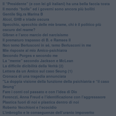
​Il “Presidente” (e con lei gli italiani) ha una bella faccia tosta
​Il mondo “bolle” ed i governi sono ancora più bolliti
​Gentile Sig.ra Marina B
​Alcol, GHB e triade oscura
​Specchio, specchio delle mie brame, chi è il politico più
oscuro del reame?
​Gibran e l’arco marcio del narcisismo
​Il prematuro trapasso di B. e Ramses II
​Non temo Berlusconi in sé, temo Berlusconi in me
​Mie risposte al mio Amico-psichiatra
​Secondo Porges e secondo me
​La “mente” secondo Jackson e McLean
La difficile dicibilità della Verità (2)
​Lettera da un Amico sul caso Seung (1)
​Cronaca di una tragedia annunciata
"​La doppia visione della funzione della psichiatria e “il caso
Seung”
​Fare i conti col passato e con l’idea di Dio
​Ferenczi, Anna Freud e l’identificazione con l’aggresssore
Plastica fuori di noi e plastica dentro di noi
​Roberto Vecchioni e l’ecocidio
​L’imbroglio e le conseguenze dell’uranio impoverito