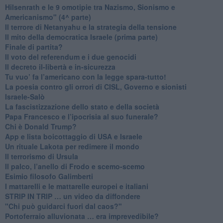
​Hilsenrath e le 9 omotipie tra Nazismo, Sionismo e
Americanismo" (4^ parte)
​Il terrore di Netanyahu e la strategia della tensione
Il mito della democratica Israele (prima parte)
​Finale di partita?
​Il voto del referendum e i due genocidi
Il decreto il-libertà e in-sicurezza
Tu vuo’ fa l’americano con la legge spara-tutto!
La poesia contro gli orrori di CISL, Governo e sionisti
Israele-Salò
​La fascistizzazione dello stato e della società
Papa Francesco e l’ipocrisia al suo funerale?
​Chi è Donald Trump?
App e lista boicottaggio di USA e Israele
​Un rituale Lakota per redimere il mondo
Il terrorismo di Ursula
​Il palco, l’anello di Frodo e scemo-scemo
Esimio filosofo Galimberti
​I mattarelli e le mattarelle europei e italiani
​STRIP IN TRIP … un video da diffondere
"Chi può guidarci fuori dal caos?"
​Portoferraio alluvionata … era imprevedibile?