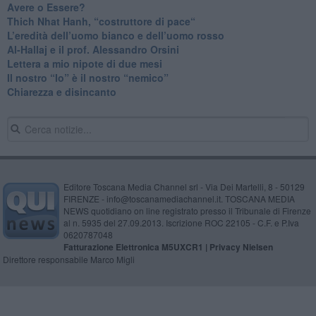
​Avere o Essere?
​Thich Nhat Hanh, “costruttore di pace“
​L’eredità dell’uomo bianco e dell’uomo rosso
Al-Hallaj e il prof. Alessandro Orsini
​Lettera a mio nipote di due mesi
​Il nostro “Io” è il nostro “nemico”
​Chiarezza e disincanto
Editore Toscana Media Channel srl - Via Dei Martelli, 8 - 50129
FIRENZE - info@toscanamediachannel.it. TOSCANA MEDIA
NEWS quotidiano on line registrato presso il Tribunale di Firenze
al n. 5935 del 27.09.2013. Iscrizione ROC 22105 - C.F. e P.Iva
0620787048
Fatturazione Elettronica M5UXCR1 |
Privacy Nielsen
Direttore responsabile Marco Migli
Powered by
Aperion.it