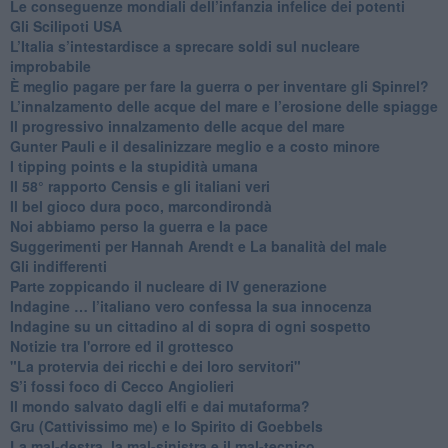
Le conseguenze mondiali dell’infanzia infelice dei potenti
​Gli Scilipoti USA
L’Italia s’intestardisce a sprecare soldi sul nucleare
improbabile
È meglio pagare per fare la guerra o per inventare gli Spinrel?
​L’innalzamento delle acque del mare e l’erosione delle spiagge
​Il progressivo innalzamento delle acque del mare
​Gunter Pauli e il desalinizzare meglio e a costo minore
I tipping points e la stupidità umana
​Il 58° rapporto Censis e gli italiani veri
​Il bel gioco dura poco, marcondirondà
Noi abbiamo perso la guerra e la pace
Suggerimenti per Hannah Arendt e La banalità del male
​Gli indifferenti
Parte zoppicando il nucleare di IV generazione
​Indagine … l’italiano vero confessa la sua innocenza
Indagine su un cittadino al di sopra di ogni sospetto
Notizie tra l'orrore ed il grottesco
"La protervia dei ricchi e dei loro servitori"
S’i fossi foco di Cecco Angiolieri
​Il mondo salvato dagli elfi e dai mutaforma?
Gru (Cattivissimo me) e lo Spirito di Goebbels
​La mal-destra, la mal-sinistra e il mal-tecnico