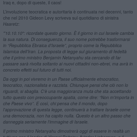
Iraq e, dopo di queste, il caos!
L’involuzione teocratica e autoritaria è continuata nei decenni, tanto
che nel 2010 Gideon Levy scriveva sul quotidiano di sinistra
Haaretz
:
“
10.10.10″: ricordate questo giorno. È il giorno in cui Israele cambia
la sua natura. Di conseguenza, il suo nome potrebbe trasformarsi
in “Repubblica Ebraica d'Israele”, proprio come la Repubblica
Islamica dell'Iran. La proposta di legge sul giuramento di fedeltà
che il primo ministro Benjamin Netanyahu sta cercando di far
passare sarà rivolta soltanto ai nuovi cittadini non-ebrei, ma avrà in
concreto effetti sul futuro di tutti noi.
Da oggi in poi vivremo in un Paese ufficialmente etnocratico,
teocratico, nazionalista e razzista. Chiunque pensi che ciò non lo
riguardi, si sbaglia. C'è una maggioranza muta che sta accettando
tutto questo con preoccupante apatia, come dire: “Non m'importa in
che Paese vivo”. E così, chi pensa che il mondo, dopo
l'approvazione di questa legge, continuerà a trattare Israele come
una democrazia, non ha capito nulla. Questo è un altro passo che
danneggia seriamente l'immagine di Israele.
Il primo ministro Netanyahu dimostrerà oggi di essere in realtà un
tutt'uno con il leader di Yisrael Beiteinu Avigdor Lieberman, e il