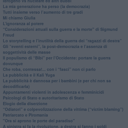
​Idrogeno vs nucleare ed altri dubbi
​La mia generazione ha perso (la democrazia)
​Tutti insieme verso l’aumento di tre gradi
Mi chiamo Giulia
L’ignoranza al potere
​“Considerazioni attuali sulla guerra e la morte" di Sigmund
Freud
​Lo storytelling e l’inutilità della guerra dei “ragazzi di destra”
​Gli “eventi esterni”, la post-democrazia e l’assenza di
soggettività delle masse
​Il populismo di “Bibi” per l’Occidente: portare la guerra
dovunque
​Che roba, contessa!... con i “fasci” non ci parlo
La pubblicità e il Kali Yuga
​La pubblicità è dannosa per i bambini (e per chi non sa
decodificarla)
​Appuntamenti violenti in adolescenza e femminicidi
​Psicologi di Stato e autoritarismo di Stato
Elogio della diserzione
“Odiatori” e colpevolizzazione della vittima (“victim blaming”)
​Patriarcato e Piromania
"Ora si aprono le porte del paradiso"
​A sinistra si fa la rivoluzione, a destra si fanno i soldi