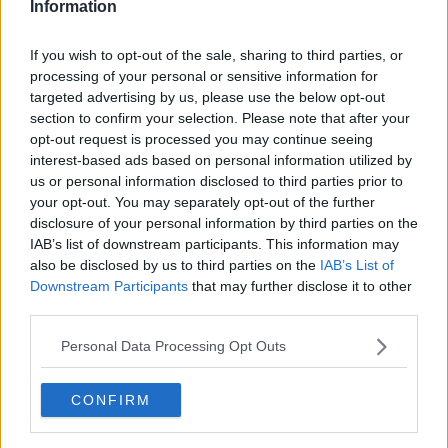
Information
Articoli dal Blog “Disincantato” di Adolfo Santoro
If you wish to opt-out of the sale, sharing to third parties, or
​Linee guida per organizzare il civismo della complessità
processing of your personal or sensitive information for
​Il ripristino della natura secondo la legge e l’impegno dei
Cittadini
targeted advertising by us, please use the below opt-out
Il nesso tra cambiamenti climatici e salute umana
section to confirm your selection. Please note that after your
Tutti morimmo a stento (3)
opt-out request is processed you may continue seeing
Tutti morimmo a stento (2)
interest-based ads based on personal information utilized by
​Tutti morimmo a stento (1)
us or personal information disclosed to third parties prior to
IL CORRIDOIO BLU il resoconto del convegno
your opt-out. You may separately opt-out of the further
Un manuale essenziale per seguire il CORRIDOIO BLU
disclosure of your personal information by third parties on the
Il corridoio blu
IAB’s list of downstream participants. This information may
​Il cronoprogramma ottimale verso il full electric sui traghetti
also be disclosed by us to third parties on the
IAB’s List of
​I costi dell’adeguamento al cold ironing
Downstream Participants
that may further disclose it to other
Alcune domande da esordiente agli esperti che decidono le
third parties.
sorti dell’Elba
Verso il full electric a gestione pubblica dei traghetti​
Personal Data Processing Opt Outs
​La Scienza dei Cittadini e i Cittadini per l’Aria
Trump e le sue guerre contro i deboli e contro la terra
​Le furbate elettorali della Meloni e la testardaggine
CONFIRM
dell’opposizione
​Date loro l’Oscar al posto del Nobel per la Pace