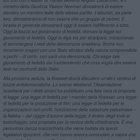
ministro della Giustizia Yaakov Neeman dimostrerà di essere
davvero un membro leale dello stesso partito. I laburisti, da parte
loro, dimostreranno di non essere che un gruppo di zerbini. E
Israele in generale dimostrerà oggi di essere indifferente a tutto.
Oggi la bozza sul giuramento di fedeltà, domani la legge sul
giuramento di fedeltà. Oggi la diga sta per straripare, minacciando
di sommergere i resti della democrazia israeliana, finché non
rimarremo magari con uno Stato ebraico dalla natura comprensibile
a pochi – di certo, non sarà una democrazia. Chi esige tale
giuramento di fedeltà sta fraintendendo che cosa voglia dire essere
leali nei confronti dello Stato.
Alla prossima seduta, la Knesset dovrà discutere un'altra ventina di
bozze antidemocratiche. Lo scorso weekend, l'Associazione
israeliana per i diritti umani ha pubblicato una lista nera di proposte
di legge: una legge di fedeltà per i membri della Knesset; una legge
di fedeltà per la produzione di film; una legge di fedeltà per le
organizzazioni non-profit; l'esclusione della catastrofe palestinese –
la Nakba – dal raggio d'azione della legge; il divieto degli inviti al
boicottaggio; una proposta per la revoca della cittadinanza. È una
pericolosa danza maccarthista che viene ballata da questi
legislatori ignoranti, che non hanno ancora cominciato a capire che