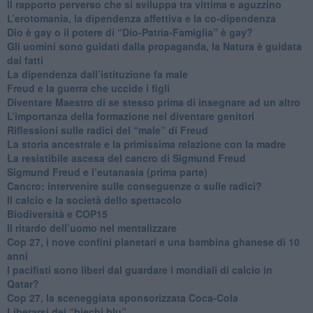
​Il rapporto perverso che si sviluppa tra vittima e aguzzino
L’erotomania, la dipendenza affettiva e la co-dipendenza
​Dio è gay o il potere di “Dio-Patria-Famiglia” è gay?
​Gli uomini sono guidati dalla propaganda, la Natura è guidata
dai fatti
La dipendenza dall’istituzione fa male
​Freud e la guerra che uccide i figli
​Diventare Maestro di se stesso prima di insegnare ad un altro
L’importanza della formazione nel diventare genitori
Riflessioni sulle radici del “male” di Freud
​La storia ancestrale e la primissima relazione con la madre
​La resistibile ascesa del cancro di Sigmund Freud
Sigmund Freud e l’eutanasia (prima parte)
Cancro: intervenire sulle conseguenze o sulle radici?
​Il calcio e la società dello spettacolo
Biodiversità e COP15
​Il ritardo dell’uomo nel mentalizzare
​Cop 27, i nove confini planetari e una bambina ghanese di 10
anni
​I pacifisti sono liberi dal guardare i mondiali di calcio in
Qatar?
​Cop 27, la sceneggiata sponsorizzata Coca-Cola
​Liberarsi dei “biechi blu”