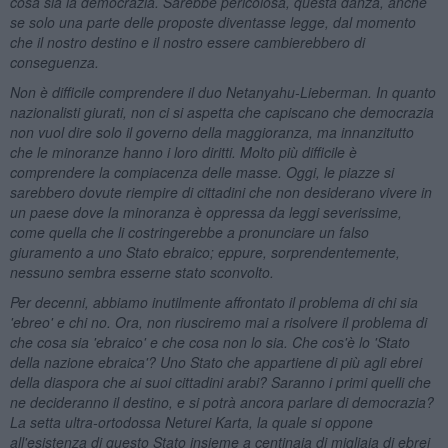
cosa sia la democrazia. Sarebbe pericolosa, questa danza, anche
se solo una parte delle proposte diventasse legge, dal momento
che il nostro destino e il nostro essere cambierebbero di
conseguenza.
Non è difficile comprendere il duo Netanyahu-Lieberman. In quanto
nazionalisti giurati, non ci si aspetta che capiscano che democrazia
non vuol dire solo il governo della maggioranza, ma innanzitutto
che le minoranze hanno i loro diritti. Molto più difficile è
comprendere la compiacenza delle masse. Oggi, le piazze si
sarebbero dovute riempire di cittadini che non desiderano vivere in
un paese dove la minoranza è oppressa da leggi severissime,
come quella che li costringerebbe a pronunciare un falso
giuramento a uno Stato ebraico; eppure, sorprendentemente,
nessuno sembra esserne stato sconvolto.
Per decenni, abbiamo inutilmente affrontato il problema di chi sia
'ebreo' e chi no. Ora, non riusciremo mai a risolvere il problema di
che cosa sia 'ebraico' e che cosa non lo sia. Che cos'è lo 'Stato
della nazione ebraica'? Uno Stato che appartiene di più agli ebrei
della diaspora che ai suoi cittadini arabi? Saranno i primi quelli che
ne decideranno il destino, e si potrà ancora parlare di democrazia?
La setta ultra-ortodossa Neturei Karta, la quale si oppone
all'esistenza di questo Stato insieme a centinaia di migliaia di ebrei