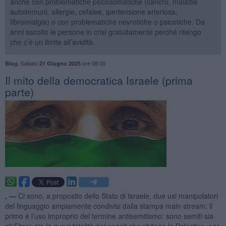
anche con problematiche psicosomatiche (cancro, malattie
autoimmuni, allergie, cefalee, ipertensione arteriosa,
fibromialgia) o con problematiche nevrotiche o psicotiche. Da
anni ascolto le persone in crisi gratuitamente perché ritengo
che c’è un limite all’avidità.
,
Sabato
ore 08:00
Blog
21 Giugno 2025
Il mito della democratica Israele (prima
parte)
. —
Ci sono, a proposito dello Stato di Israele, due usi manipolatori
del linguaggio ampiamente condivisi dalla stampa main stream: il
primo è l’uso improprio del termine
antisemitismo
: sono semiti sia
gli Ebrei, sia la quasi totalità dei popoli che abitano la Palestina, per