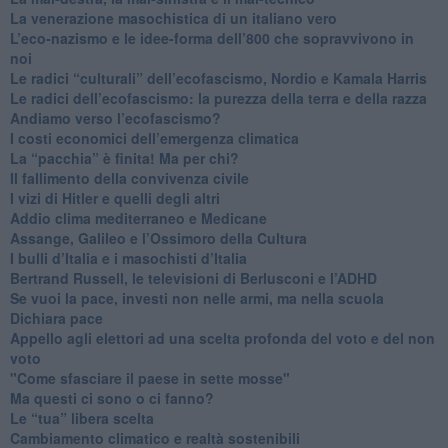
​La venerazione masochistica di un italiano vero
​L’eco-nazismo e le idee-forma dell’800 che sopravvivono in
noi
​Le radici “culturali” dell’ecofascismo, Nordio e Kamala Harris
Le radici dell’ecofascismo: la purezza della terra e della razza
Andiamo verso l’ecofascismo?
I costi economici dell’emergenza climatica
​La “pacchia” è finita! Ma per chi?
​Il fallimento della convivenza civile
​I vizi di Hitler e quelli degli altri
Addio clima mediterraneo e Medicane
​Assange, Galileo e l’Ossimoro della Cultura
​I bulli d’Italia e i masochisti d’Italia
​Bertrand Russell, le televisioni di Berlusconi e l’ADHD
​Se vuoi la pace, investi non nelle armi, ma nella scuola
​Dichiara pace
​Appello agli elettori ad una scelta profonda del voto e del non
voto
"Come sfasciare il paese in sette mosse"
​Ma questi ci sono o ci fanno?
​Le “tua” libera scelta
Cambiamento climatico e realtà sostenibili