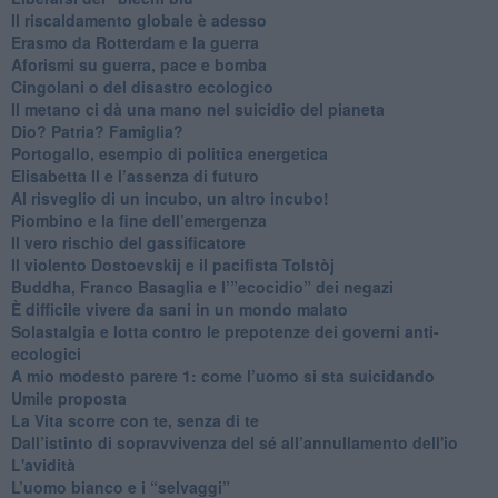
Il riscaldamento globale è adesso
​Erasmo da Rotterdam e la guerra
​Aforismi su guerra, pace e bomba
Cingolani o del disastro ecologico
​Il metano ci dà una mano nel suicidio del pianeta
​Dio? Patria? Famiglia?
Portogallo, esempio di politica energetica
​Elisabetta II e l’assenza di futuro
Al risveglio di un incubo, un altro incubo!
​Piombino e la fine dell’emergenza
​Il vero rischio del gassificatore
​Il violento Dostoevskij e il pacifista Tolstòj
​Buddha, Franco Basaglia e l’”ecocidio” dei negazi
​È difficile vivere da sani in un mondo malato
Solastalgia e lotta contro le prepotenze dei governi anti-
ecologici
​A mio modesto parere 1: come l’uomo si sta suicidando
​Umile proposta
​La Vita scorre con te, senza di te
​Dall’istinto di sopravvivenza del sé all’annullamento dell'io
L'avidità
​L’uomo bianco e i “selvaggi”