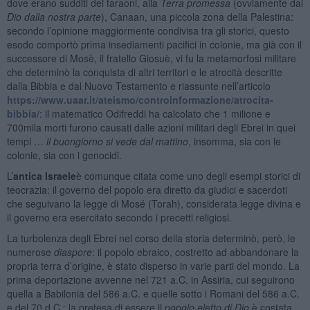
dove erano sudditi dei faraoni, alla
Terra promessa
(ovviamente dal
Dio dalla nostra parte
), Canaan, una piccola zona della Palestina:
secondo l’opinione maggiormente condivisa tra gli storici, questo
esodo comportò prima insediamenti pacifici in colonie, ma già con il
successore di Mosè, il fratello Giosuè, vi fu la metamorfosi militare
che determinò la conquista di altri territori e le atrocità descritte
dalla Bibbia e dal Nuovo Testamento e riassunte nell’articolo
https://www.uaar.it/ateismo/controinformazione/atrocita-
bibbia/
: il matematico Odifreddi ha calcolato che 1 milione e
700mila morti furono causati dalle azioni militari degli Ebrei in quei
tempi …
il buongiorno si vede dal mattino
, insomma, sia con le
colonie, sia con i genocidi.
L’
antica Israele
è comunque citata come uno degli esempi storici di
teocrazia: il governo del popolo era diretto da giudici e sacerdoti
che seguivano la legge di Mosé (Torah), considerata legge divina e
il governo era esercitato secondo i precetti religiosi.
La turbolenza degli Ebrei nel corso della storia determinò, però, le
numerose
diaspore
: il popolo ebraico, costretto ad abbandonare la
propria terra d’origine, è stato disperso in varie parti del mondo. La
prima deportazione avvenne nel 721 a.C. in Assiria, cui seguirono
quella a Babilonia del 586 a.C. e quelle sotto i Romani del 586 a.C.
e del 70 d.C.: la pretesa di essere il
popolo eletto di Dio
è costata