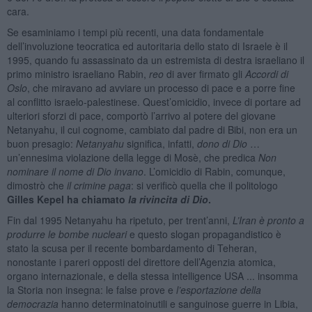
cara.
Se esaminiamo i tempi più recenti, una data fondamentale
dell’involuzione teocratica ed autoritaria dello stato di Israele è il
1995, quando fu assassinato da un estremista di destra israeliano il
primo ministro israeliano Rabin,
reo
di aver firmato gli
Accordi di
Oslo
, che miravano ad avviare un processo di pace e a porre fine
al conflitto israelo-palestinese. Quest’omicidio, invece di portare ad
ulteriori sforzi di pace, comportò l’arrivo al potere del giovane
Netanyahu, il cui cognome, cambiato dal padre di Bibi, non era un
buon presagio:
Netanyahu
significa, infatti,
dono di Dio
…
un’ennesima violazione della legge di Mosè, che predica
Non
nominare il nome di Dio invano
. L’omicidio di Rabin, comunque,
dimostrò che
il crimine paga
: si verificò quella che il politologo
Gilles Kepel ha chiamato
la rivincita di Dio
.
Fin dal 1995 Netanyahu ha ripetuto, per trent’anni,
L’Iran è pronto a
produrre le bombe nucleari
e questo slogan propagandistico è
stato la scusa per il recente bombardamento di Teheran,
nonostante i pareri opposti del direttore dell’Agenzia atomica,
organo internazionale, e della stessa intelligence USA ... insomma
la Storia non insegna: le false prove e
l’esportazione della
democrazia
hanno determinatoinutili e sanguinose guerre in Libia,