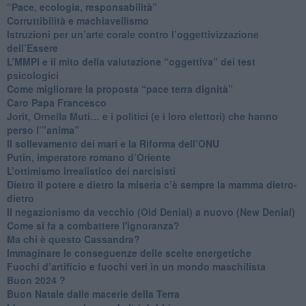
“Pace, ecologia, responsabilità”
​Corruttibilità e machiavellismo
Istruzioni per un’arte corale contro l’oggettivizzazione
dell’Essere
​L’MMPI e il mito della valutazione “oggettiva” dei test
psicologici
Come migliorare la proposta “pace terra dignità”
Caro Papa Francesco
​Jorit, Ornella Muti… e i politici (e i loro elettori) che hanno
perso l’”anima”
​Il sollevamento dei mari e la Riforma dell’ONU
Putin, imperatore romano d’Oriente
​L’ottimismo irrealistico dei narcisisti
​Dietro il potere e dietro la miseria c’è sempre la mamma dietro-
dietro
Il negazionismo da vecchio (Old Denial) a nuovo (New Denial)
Come si fa a combattere l'ignoranza?
Ma chi è questo Cassandra?
Immaginare le conseguenze delle scelte energetiche
​Fuochi d’artificio e fuochi veri in un mondo maschilista
Buon 2024 ?
​Buon Natale dalle macerie della Terra