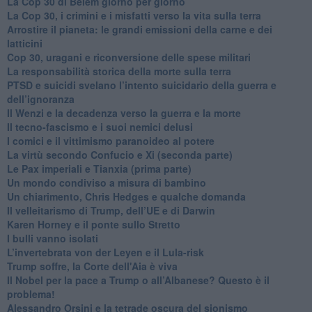
​La Cop 30 di Belem giorno per giorno
La Cop 30, i crimini e i misfatti verso la vita sulla terra
Arrostire il pianeta: le grandi emissioni della carne e dei
latticini
​Cop 30, uragani e riconversione delle spese militari
La responsabilità storica della morte sulla terra
PTSD e suicidi svelano l’intento suicidario della guerra e
dell’ignoranza
Il Wenzi e la decadenza verso la guerra e la morte
​Il tecno-fascismo e i suoi nemici delusi
​I comici e il vittimismo paranoideo al potere
​La virtù secondo Confucio e Xi (seconda parte)
Le Pax imperiali e Tianxia (prima parte)
Un mondo condiviso a misura di bambino
​Un chiarimento, Chris Hedges e qualche domanda
Il velleitarismo di Trump, dell’UE e di Darwin
​Karen Horney e il ponte sullo Stretto
​I bulli vanno isolati
L’invertebrata von der Leyen e il Lula-risk
Trump soffre, la Corte dell'Aia è viva
​Il Nobel per la pace a Trump o all’Albanese? Questo è il
problema!
​Alessandro Orsini e la tetrade oscura del sionismo