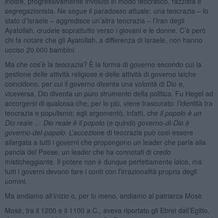
inoltre, progressivamente involuto in modo teocratico, razzista e
segregazionista. Ne segue il paradosso attuale: una teocrazia – lo
stato d’Israele – aggredisce un’altra teocrazia – l’Iran degli
Ayatollah, crudele soprattutto verso i giovani e le donne. C’è però
chi fa notare che gli Ayatollah, a differenza di Israele, non hanno
ucciso 20.000 bambini.
Ma che cos’è la
teocrazia
? È la forma di governo secondo cui la
gestione delle attività religiose e delle attività di governo laiche
coincidono, per cui il governo diventa una volontà di Dio e,
viceversa, Dio diventa un puro strumento della politica. Fu Hegel ad
accorgersi di qualcosa che, per lo più, viene trascurato: l’identità tra
teocrazia e populismo; egli argomentò, infatti, che
il popolo è un
Dio reale … Dio reale è il popolo
(e quindi)
governo-di-Dio è
governo-del-popolo.
L’accezione di teocrazia può così essere
allargata a tutti i governi che propongono un leader che parla alla
pancia del Paese, un leader che ha connotati di
credo
misticheggiante. Il potere non è dunque perfettamente laico, ma
tutti i governi devono fare i conti con l’irrazionalità propria degli
uomini.
Ma andiamo all’inizio o, per lo meno, andiamo al patriarca Mosè.
Mosè, tra il 1200 e il 1100 a.C., aveva riportato gli Ebrei dall’Egitto,