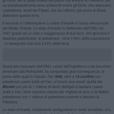
cui paradossalmente sono antisemiti anche gli Ebrei, che attaccano
i palestinesi, eredi dei Filistei, che da millenni, già prima di Mosè,
abitavano questa terra.
Il secondo è l’affermazione
Lo stato d’Israele è l’unica democrazia
del Medio Oriente
. Lo stato d’Israele fu deliberato dall’ONU nel
1947 grazie ad un voto a maggioranza di due terzi, che ignorava il
dissenso palestinese: ai palestinesi - circa il 66% della popolazione
- fu assegnato così solo il 43% della terra.
Quest’atto insensato dell’ONU, voluto dall’Inghilterra e dai banchieri
americani alla Rothschild, ha comportato gravi conseguenze, la
prima delle quali fu l’esodo. Dal
1948,
oltre a
14 conflitti
con
palestinesi, paesi arabi ed Iran, ci furono due esodi: quella dei
Mizrahi
con più di 1 milione di ebrei obbligati a lasciare i paesi
arabi e Iran, dove avevano vissuto per migliaia di anni, e la
Nakba
palestinese con 1 milione di palestinesi costretti a lasciare la
Palestina.
Lo stato d’Israele, inizialmente configuratosi in modo socialista, si è,