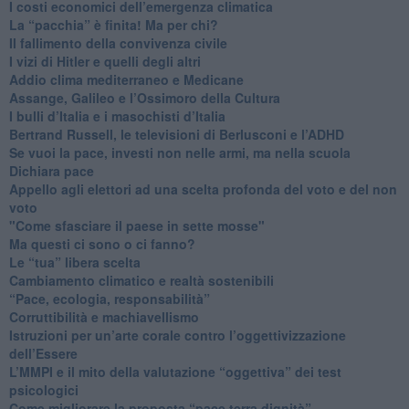
I costi economici dell’emergenza climatica
​La “pacchia” è finita! Ma per chi?
​Il fallimento della convivenza civile
​I vizi di Hitler e quelli degli altri
Addio clima mediterraneo e Medicane
​Assange, Galileo e l’Ossimoro della Cultura
​I bulli d’Italia e i masochisti d’Italia
​Bertrand Russell, le televisioni di Berlusconi e l’ADHD
​Se vuoi la pace, investi non nelle armi, ma nella scuola
​Dichiara pace
​Appello agli elettori ad una scelta profonda del voto e del non
voto
"Come sfasciare il paese in sette mosse"
​Ma questi ci sono o ci fanno?
​Le “tua” libera scelta
Cambiamento climatico e realtà sostenibili
“Pace, ecologia, responsabilità”
​Corruttibilità e machiavellismo
Istruzioni per un’arte corale contro l’oggettivizzazione
dell’Essere
​L’MMPI e il mito della valutazione “oggettiva” dei test
psicologici
Come migliorare la proposta “pace terra dignità”