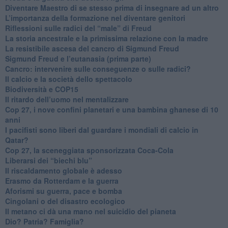
​Diventare Maestro di se stesso prima di insegnare ad un altro
L’importanza della formazione nel diventare genitori
Riflessioni sulle radici del “male” di Freud
​La storia ancestrale e la primissima relazione con la madre
​La resistibile ascesa del cancro di Sigmund Freud
Sigmund Freud e l’eutanasia (prima parte)
Cancro: intervenire sulle conseguenze o sulle radici?
​Il calcio e la società dello spettacolo
Biodiversità e COP15
​Il ritardo dell’uomo nel mentalizzare
​Cop 27, i nove confini planetari e una bambina ghanese di 10
anni
​I pacifisti sono liberi dal guardare i mondiali di calcio in
Qatar?
​Cop 27, la sceneggiata sponsorizzata Coca-Cola
​Liberarsi dei “biechi blu”
Il riscaldamento globale è adesso
​Erasmo da Rotterdam e la guerra
​Aforismi su guerra, pace e bomba
Cingolani o del disastro ecologico
​Il metano ci dà una mano nel suicidio del pianeta
​Dio? Patria? Famiglia?