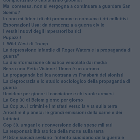
​Ma, contessa, non si vergogna a continuare a guardare San
Scemo?
​Io non mi fiderei di chi promuove o consuma i riti collettivi
Esportazioni Usa: da democrazia a guerra civile
​I vestiti nuovi degli imperatori baltici
​Pupazzi!
​Il Wild West di Trump
​La depressione infantile di Roger Waters e la propaganda di
guerra"
​La disinformazione climatica veicolata dai media
Senza una Retta Visione l’Uomo è un automa
​La propaganda bellica nostrana vs l’hasbarà dei sionisti
​La cleptocrazia e lo studio sociologico della propaganda di
guerra
​Uccidere per gioco: il cacciatore e chi vuole armarsi
​La Cop 30 di Belem giorno per giorno
La Cop 30, i crimini e i misfatti verso la vita sulla terra
Arrostire il pianeta: le grandi emissioni della carne e dei
latticini
​Cop 30, uragani e riconversione delle spese militari
La responsabilità storica della morte sulla terra
PTSD e suicidi svelano l’intento suicidario della guerra e