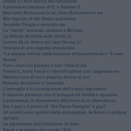
​Gibran e l’arco marcio del narcisismo
​Il prematuro trapasso di B. e Ramses II
​Non temo Berlusconi in sé, temo Berlusconi in me
​Mie risposte al mio Amico-psichiatra
​Secondo Porges e secondo me
​La “mente” secondo Jackson e McLean
La difficile dicibilità della Verità (2)
​Lettera da un Amico sul caso Seung (1)
​Cronaca di una tragedia annunciata
"​La doppia visione della funzione della psichiatria e “il caso
Seung”
​Fare i conti col passato e con l’idea di Dio
​Ferenczi, Anna Freud e l’identificazione con l’aggresssore
Plastica fuori di noi e plastica dentro di noi
​Roberto Vecchioni e l’ecocidio
​L’imbroglio e le conseguenze dell’uranio impoverito
​Il rapporto perverso che si sviluppa tra vittima e aguzzino
L’erotomania, la dipendenza affettiva e la co-dipendenza
​Dio è gay o il potere di “Dio-Patria-Famiglia” è gay?
​Gli uomini sono guidati dalla propaganda, la Natura è guidata
dai fatti
La dipendenza dall’istituzione fa male
​Freud e la guerra che uccide i figli