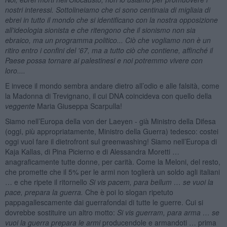
nostri interessi. Sottolineiamo che ci sono centinaia di migliaia di
ebrei in tutto il mondo che si identificano con la nostra opposizione
all'ideologia sionista e che ritengono che il sionismo non sia
ebraico, ma un programma politico... Ciò che vogliamo non è un
ritiro entro i confini del '67, ma a tutto ciò che contiene, affinché il
Paese possa tornare ai palestinesi e noi potremmo vivere con
loro....
E invece il mondo sembra andare dietro all’odio e alle falsità, come
la Madonna di Trevignano, il cui DNA coincideva con quello della
veggente
Maria Giuseppa Scarpulla!
Siamo nell’Europa della von der Laeyen - già Ministro della Difesa
(oggi, più appropriatamente, Ministro della Guerra) tedesco: costei
oggi vuol fare il dietrofront sul greenwashing! Siamo nell’Europa di
Kaja Kallas, di Pina Picierno e di Alessandra Moretti …
anagraficamente tutte donne, per carità. Come la Meloni, del resto,
che promette che il 5% per le armi non toglierà un soldo agli italiani
… e che ripete il ritornello
Si vis pacem, para bellum … se vuoi la
pace, prepara la guerra.
Che è poi lo slogan ripetuto
pappagallescamente dai guerrafondai di tutte le guerre. Cui si
dovrebbe sostituire un altro motto:
Si vis guerram, para arma … se
vuoi la guerra prepara le armi
producendole e armandoti … prima