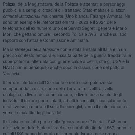
Polizia, della Magistratura, della Politica e attentati a personaggi
pubblici e a semplici cittadini o il trattativo Stato-mafia) e di azioni
criminal-istituzionali
mai chiarite (Uno bianca, Falange Armata). Ne
sono un esempio le intercettazioni tra il 2023 e il 2024 delle
telefonate dell’ex-numero uno dei Servizi Segreti, generale Mario
Mori, che gettano ombre - secondo Pd, 5s e AVS - anche sui suoi
rapporti con l’attuale Commissione Antimafia.
Ma la
strategia della tensione
non è stata limitata all’Italia e in un
preciso contesto temporale. Essa fa parte della guerra fredda tra le
superpotenze, alternata con guerre calde a pezzi, che gli USA e la
NATO hanno perseguito anche dopo la dissoluzione del patto di
Varsavia.
Il terrore interiore dell’Occidente e delle superpotenze sta
comportando la distruzione della Terra a tre livelli: a livello
ecologico, a livello del bene comune, a livello della salute degli
individui. Il terrore porta, infatti, ad atti inconsulti, inconsciamente
diretti verso la morte e il suicidio ecologici, verso il male comune e
verso le malattie degli individui.
Il sionismo ha fatto parte della “guerra a pezzi” fin dal 1948, anno
d’istituzione dello Stato d’Israele, e soprattutto fin dal 1967, anno in
cui gli USA hanno integrato militarmente Israele nella propria