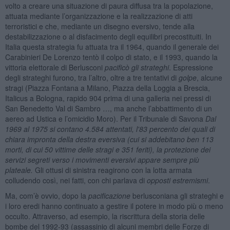
volto a creare una situazione di paura diffusa tra la popolazione,
attuata mediante l’organizzazione e la realizzazione di atti
terroristici e che, mediante un disegno eversivo, tende alla
destabilizzazione o al disfacimento degli equilibri precostituiti. In
Italia questa strategia fu attuata tra il 1964, quando il generale dei
Carabinieri De Lorenzo tentò il colpo di stato, e il 1993, quando la
vittoria elettorale di Berlusconi
pacificò gli strateghi
. Espressione
degli strateghi furono, tra l’altro, oltre a tre tentativi di
golpe
, alcune
stragi (Piazza Fontana a Milano, Piazza della Loggia a Brescia,
Italicus a Bologna, rapido 904 prima di una galleria nei pressi di
San Benedetto Val di Sambro …, ma anche l’abbattimento di un
aereo ad Ustica e l’omicidio Moro). Per il Tribunale di Savona
Dal
1969 al 1975 si contano 4.584 attentati, l'83 percento dei quali di
chiara impronta della destra eversiva (cui si addebitano ben 113
morti, di cui 50 vittime delle stragi e 351 feriti), la protezione dei
servizi segreti verso i movimenti eversivi appare sempre più
plateale.
Gli ottusi di sinistra reagirono con la lotta armata
colludendo così, nei fatti, con chi parlava di
opposti estremismi
.
Ma, com’è ovvio, dopo la
pacificazione
berlusconiana gli strateghi e
i loro eredi hanno continuato a gestire il potere in modo più o meno
occulto. Attraverso, ad esempio, la riscrittura della storia delle
bombe del 1992-93 (assassinio di alcuni membri delle Forze di