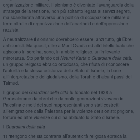
organizzazione militare. Il sionismo è diventato l’avanguardia della
strategia della tensione, non più soltanto legata ai servizi segreti,
ma sbandierata attraverso una politica di occupazione militare di
terre altrui e di organizzazione dell’apartheid e dell’oppressione
razzista.
A neutralizzare il sionismo dovrebbero essere, anzi tutto, gli Ebrei
antisionisti. Ma questi, oltre a Moni Ovadia ed altri intellettuale che
agiscono in sordina, sono, in ambito religioso, un’irrilevante
minoranza. Sto parlando dei
Neturei Karta
o
Guardiani della città
,
un gruppo religioso ebraico ortodosso, che rifiuta di riconoscere
l’autorità e la stessa esistenza dello Stato di Israele, in base
all’interpretazione del giudaismo, della Torah e di alcuni passi del
Talmud.
Il gruppo dei
Guardiani della città
fu fondato nel 1938 a
Gerusalemme da ebrei che da molte generazioni vivevano in
Palestina e molti dei suoi rappresentanti sono stati costretti
all’emigrazione dalla Palestina per le violenze dei sionisti: prigione,
torture ed altre violenze cui ci ha abituato lo Stato d’Israele.
I
Guardiani della città
1) ritengono che sia contraria all’autenticità religiosa ebraica la