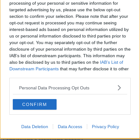
Tutti morimmo a stento (3)
processing of your personal or sensitive information for
Tutti morimmo a stento (2)
targeted advertising by us, please use the below opt-out
​Tutti morimmo a stento (1)
section to confirm your selection. Please note that after your
IL CORRIDOIO BLU il resoconto del convegno
opt-out request is processed you may continue seeing
Un manuale essenziale per seguire il CORRIDOIO BLU
interest-based ads based on personal information utilized by
Il corridoio blu
us or personal information disclosed to third parties prior to
​Il cronoprogramma ottimale verso il full electric sui traghetti
your opt-out. You may separately opt-out of the further
​I costi dell’adeguamento al cold ironing
disclosure of your personal information by third parties on the
Alcune domande da esordiente agli esperti che decidono le
IAB’s list of downstream participants. This information may
sorti dell’Elba
also be disclosed by us to third parties on the
IAB’s List of
Verso il full electric a gestione pubblica dei traghetti​
Downstream Participants
that may further disclose it to other
​La Scienza dei Cittadini e i Cittadini per l’Aria
third parties.
Trump e le sue guerre contro i deboli e contro la terra
​Le furbate elettorali della Meloni e la testardaggine
Personal Data Processing Opt Outs
dell’opposizione
​Date loro l’Oscar al posto del Nobel per la Pace
L'umanizzazione dell'economia e della politica
CONFIRM
​Dopo il diluvio dei NO: un patto intergenerazionale
​Un grandioso NO ai falchi teocratici e ai loro vassalli
La religione è la cocaina dei potenti
Donald e Bibi confinati nell’isola di St James?
Data Deletion
Data Access
Privacy Policy
L’italiano vero e la paura che al referendum vinca il No
​Complottismo o capitalismo globale?