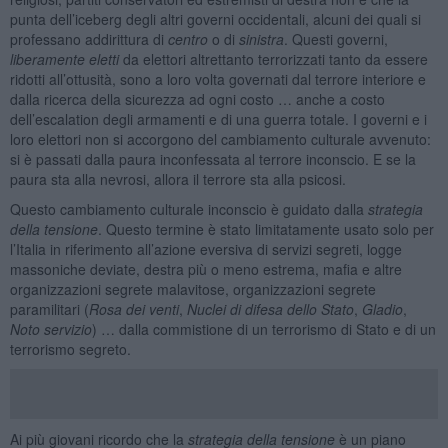
punta dell’iceberg degli altri governi occidentali, alcuni dei quali si
professano addirittura di
centro
o di
sinistra
. Questi governi,
liberamente eletti
da elettori altrettanto terrorizzati tanto da essere
ridotti all’ottusità, sono a loro volta governati dal terrore interiore e
dalla ricerca della sicurezza ad ogni costo … anche a costo
dell’escalation degli armamenti e di una guerra totale. I governi e i
loro elettori non si accorgono del cambiamento culturale avvenuto:
si è passati dalla paura inconfessata al terrore inconscio. E se la
paura sta alla nevrosi, allora il terrore sta alla psicosi.
Questo cambiamento culturale inconscio è guidato dalla
strategia
della tensione
. Questo termine è stato limitatamente usato solo per
l’Italia in riferimento all’azione eversiva di servizi segreti, logge
massoniche deviate, destra più o meno estrema, mafia e altre
organizzazioni segrete malavitose, organizzazioni segrete
paramilitari (
Rosa dei venti
,
Nuclei di difesa dello Stato
,
Gladio
,
Noto servizio
) … dalla commistione di un terrorismo di Stato e di un
terrorismo segreto.
Ai più giovani ricordo che la
strategia della tensione
è un piano