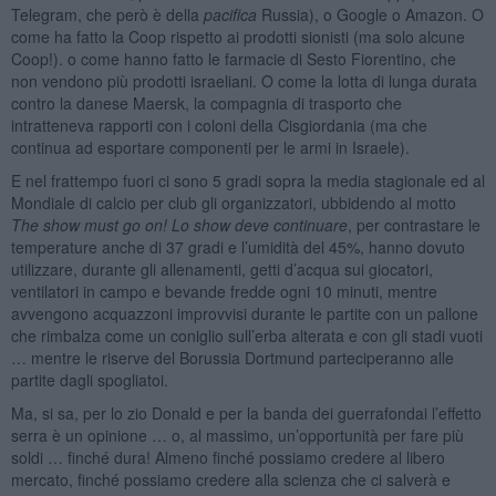
Telegram, che però è della
pacifica
Russia), o Google o Amazon. O
come ha fatto la Coop rispetto ai prodotti sionisti (ma solo alcune
Coop!). o come hanno fatto le farmacie di Sesto Fiorentino, che
non vendono più prodotti israeliani. O come la lotta di lunga durata
contro la danese Maersk, la compagnia di trasporto che
intratteneva rapporti con i coloni della Cisgiordania (ma che
continua ad esportare componenti per le armi in Israele).
E nel frattempo fuori ci sono 5 gradi sopra la media stagionale ed al
Mondiale di calcio per club gli organizzatori, ubbidendo al motto
The show must go on! Lo show deve continuare
, per contrastare le
temperature anche di 37 gradi e l’umidità del 45%, hanno dovuto
utilizzare, durante gli allenamenti, getti d’acqua sui giocatori,
ventilatori in campo e bevande fredde ogni 10 minuti, mentre
avvengono acquazzoni improvvisi durante le partite con un pallone
che rimbalza come un coniglio sull’erba alterata e con gli stadi vuoti
… mentre le riserve del Borussia Dortmund parteciperanno alle
partite dagli spogliatoi.
Ma, si sa, per lo zio Donald e per la banda dei guerrafondai l’effetto
serra è un opinione … o, al massimo, un’opportunità per fare più
soldi … finché dura! Almeno finché possiamo credere al libero
mercato, finché possiamo credere alla scienza che ci salverà e