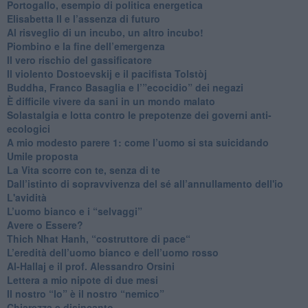
Portogallo, esempio di politica energetica
​Elisabetta II e l’assenza di futuro
Al risveglio di un incubo, un altro incubo!
​Piombino e la fine dell’emergenza
​Il vero rischio del gassificatore
​Il violento Dostoevskij e il pacifista Tolstòj
​Buddha, Franco Basaglia e l’”ecocidio” dei negazi
​È difficile vivere da sani in un mondo malato
Solastalgia e lotta contro le prepotenze dei governi anti-
ecologici
​A mio modesto parere 1: come l’uomo si sta suicidando
​Umile proposta
​La Vita scorre con te, senza di te
​Dall’istinto di sopravvivenza del sé all’annullamento dell'io
L'avidità
​L’uomo bianco e i “selvaggi”
​Avere o Essere?
​Thich Nhat Hanh, “costruttore di pace“
​L’eredità dell’uomo bianco e dell’uomo rosso
Al-Hallaj e il prof. Alessandro Orsini
​Lettera a mio nipote di due mesi
​Il nostro “Io” è il nostro “nemico”
​Chiarezza e disincanto