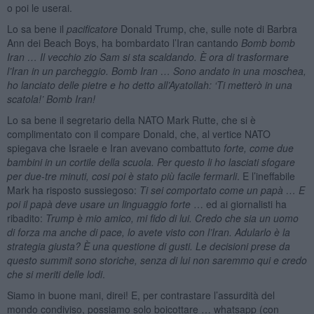
o poi le userai.
Lo sa bene il
pacificatore
Donald Trump, che, sulle note di Barbra
Ann dei Beach Boys, ha bombardato l’Iran cantando
Bomb bomb
Iran … Il vecchio zio Sam si sta scaldando. È ora di trasformare
l’Iran in un parcheggio. Bomb Iran … Sono andato in una moschea,
ho lanciato delle pietre e ho detto all’Ayatollah: ‘Ti metterò in una
scatola!’ Bomb Iran!
Lo sa bene il segretario della NATO Mark Rutte, che si è
complimentato con il compare Donald, che, al vertice NATO
spiegava che Israele e Iran avevano combattuto
forte, come due
bambini in un cortile della scuola. Per questo li ho lasciati sfogare
per due-tre minuti, cosi poi è stato più facile fermarli
. E l’ineffabile
Mark ha risposto sussiegoso:
Ti sei comportato come un papà … E
poi il papà deve usare un linguaggio forte
… ed ai giornalisti ha
ribadito:
Trump è mio amico, mi fido di lui. Credo che sia un uomo
di forza ma anche di pace, lo avete visto con l’Iran. Adularlo è la
strategia giusta? È una questione di gusti. Le decisioni prese da
questo summit sono storiche, senza di lui non saremmo qui e credo
che si meriti delle lodi
.
Siamo in buone mani, direi! E, per contrastare l’assurdità del
mondo condiviso, possiamo solo boicottare … whatsapp (con