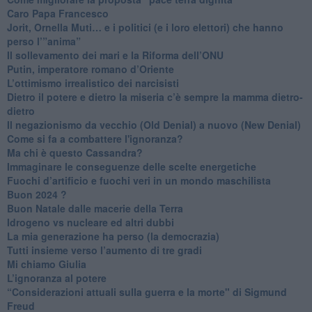
Caro Papa Francesco
​Jorit, Ornella Muti… e i politici (e i loro elettori) che hanno
perso l’”anima”
​Il sollevamento dei mari e la Riforma dell’ONU
Putin, imperatore romano d’Oriente
​L’ottimismo irrealistico dei narcisisti
​Dietro il potere e dietro la miseria c’è sempre la mamma dietro-
dietro
Il negazionismo da vecchio (Old Denial) a nuovo (New Denial)
Come si fa a combattere l'ignoranza?
Ma chi è questo Cassandra?
Immaginare le conseguenze delle scelte energetiche
​Fuochi d’artificio e fuochi veri in un mondo maschilista
Buon 2024 ?
​Buon Natale dalle macerie della Terra
​Idrogeno vs nucleare ed altri dubbi
​La mia generazione ha perso (la democrazia)
​Tutti insieme verso l’aumento di tre gradi
Mi chiamo Giulia
L’ignoranza al potere
​“Considerazioni attuali sulla guerra e la morte" di Sigmund
Freud