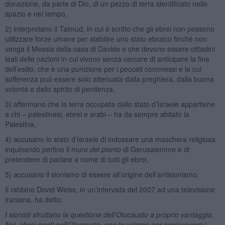
donazione, da parte di Dio, di un pezzo di terra identificato nello
spazio e nel tempo,
2) interpretano il Talmud, in cui è scritto che gli ebrei non possono
utilizzare forze umane per stabilire uno stato ebraico finché non
venga il Messia della casa di Davide e che devono essere cittadini
leali delle nazioni in cui vivono senza cercare di anticipare la fine
dell’esilio, che è una punizione per i peccati commessi e la cui
sofferenza può essere solo attenuata dalla preghiera, dalla buona
volontà e dallo spirito di penitenza,
3) affermano che la terra occupata dallo stato d’Israele appartiene
a chi – palestinesi, ebrei e arabi – ha da sempre abitato la
Palestina,
4) accusano lo stato d’Israele di indossare una maschera religiosa
inquinando perfino il
muro del pianto
di Gerusalemme e di
pretendere di parlare a nome di tutti gli ebrei,
5) accusano il sionismo di essere all’origine dell’antisionismo.
Il rabbino Dovid Weiss, in un’intervista del 2007 ad una televisione
iraniana, ha detto:
I sionisti sfruttano la questione dell’Olocausto a proprio vantaggio.
Noi, ebrei morti nell'Olocausto, non lo usiamo per promuovere i