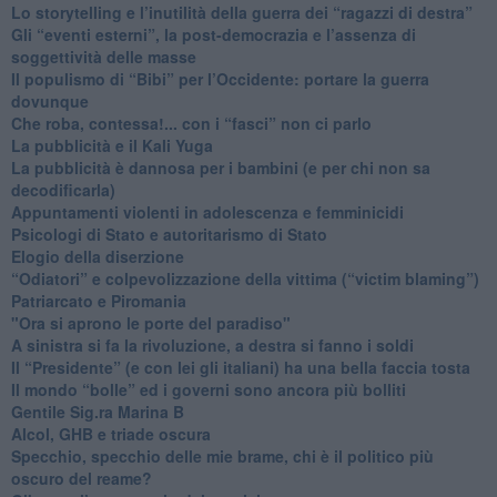
​Lo storytelling e l’inutilità della guerra dei “ragazzi di destra”
​Gli “eventi esterni”, la post-democrazia e l’assenza di
soggettività delle masse
​Il populismo di “Bibi” per l’Occidente: portare la guerra
dovunque
​Che roba, contessa!... con i “fasci” non ci parlo
La pubblicità e il Kali Yuga
​La pubblicità è dannosa per i bambini (e per chi non sa
decodificarla)
​Appuntamenti violenti in adolescenza e femminicidi
​Psicologi di Stato e autoritarismo di Stato
Elogio della diserzione
“Odiatori” e colpevolizzazione della vittima (“victim blaming”)
​Patriarcato e Piromania
"Ora si aprono le porte del paradiso"
​A sinistra si fa la rivoluzione, a destra si fanno i soldi
​Il “Presidente” (e con lei gli italiani) ha una bella faccia tosta
​Il mondo “bolle” ed i governi sono ancora più bolliti
​Gentile Sig.ra Marina B
​Alcol, GHB e triade oscura
​Specchio, specchio delle mie brame, chi è il politico più
oscuro del reame?