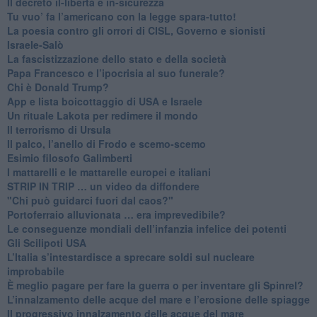
Il decreto il-libertà e in-sicurezza
Tu vuo’ fa l’americano con la legge spara-tutto!
La poesia contro gli orrori di CISL, Governo e sionisti
Israele-Salò
​La fascistizzazione dello stato e della società
Papa Francesco e l’ipocrisia al suo funerale?
​Chi è Donald Trump?
App e lista boicottaggio di USA e Israele
​Un rituale Lakota per redimere il mondo
Il terrorismo di Ursula
​Il palco, l’anello di Frodo e scemo-scemo
Esimio filosofo Galimberti
​I mattarelli e le mattarelle europei e italiani
​STRIP IN TRIP … un video da diffondere
"Chi può guidarci fuori dal caos?"
​Portoferraio alluvionata … era imprevedibile?
Le conseguenze mondiali dell’infanzia infelice dei potenti
​Gli Scilipoti USA
L’Italia s’intestardisce a sprecare soldi sul nucleare
improbabile
È meglio pagare per fare la guerra o per inventare gli Spinrel?
​L’innalzamento delle acque del mare e l’erosione delle spiagge
​Il progressivo innalzamento delle acque del mare