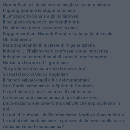
​Gunter Pauli e il desalinizzare meglio e a costo minore
I tipping points e la stupidità umana
​Il 58° rapporto Censis e gli italiani veri
​Il bel gioco dura poco, marcondirondà
Noi abbiamo perso la guerra e la pace
Suggerimenti per Hannah Arendt e La banalità del male
​Gli indifferenti
Parte zoppicando il nucleare di IV generazione
​Indagine … l’italiano vero confessa la sua innocenza
Indagine su un cittadino al di sopra di ogni sospetto
Notizie tra l'orrore ed il grottesco
"La protervia dei ricchi e dei loro servitori"
S’i fossi foco di Cecco Angiolieri
​Il mondo salvato dagli elfi e dai mutaforma?
Gru (Cattivissimo me) e lo Spirito di Goebbels
​La mal-destra, la mal-sinistra e il mal-tecnico
​La venerazione masochistica di un italiano vero
​L’eco-nazismo e le idee-forma dell’800 che sopravvivono in
noi
​Le radici “culturali” dell’ecofascismo, Nordio e Kamala Harris
Le radici dell’ecofascismo: la purezza della terra e della razza
Andiamo verso l’ecofascismo?