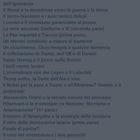
dell’ignoranza
Il Wenzi e la decadenza verso la guerra e la morte
​Il tecno-fascismo e i suoi nemici delusi
​I comici e il vittimismo paranoideo al potere
​La virtù secondo Confucio e Xi (seconda parte)
Le Pax imperiali e Tianxia (prima parte)
Un mondo condiviso a misura di bambino
​Un chiarimento, Chris Hedges e qualche domanda
Il velleitarismo di Trump, dell’UE e di Darwin
​Karen Horney e il ponte sullo Stretto
​I bulli vanno isolati
L’invertebrata von der Leyen e il Lula-risk
Trump soffre, la Corte dell'Aia è viva
​Il Nobel per la pace a Trump o all’Albanese? Questo è il
problema!
​Alessandro Orsini e la tetrade oscura del sionismo
​Hilsenrath e le 9 omotipie tra Nazismo, Sionismo e
Americanismo" (4^ parte)
​Il terrore di Netanyahu e la strategia della tensione
Il mito della democratica Israele (prima parte)
​Finale di partita?
​Il voto del referendum e i due genocidi