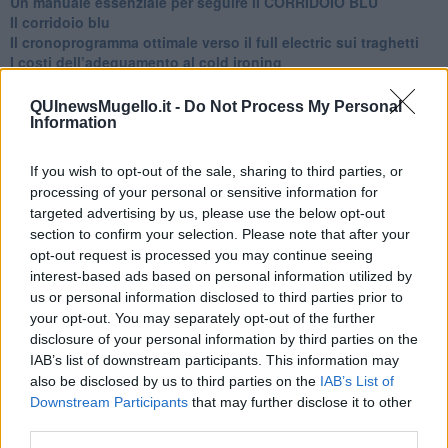
Un manuale essenziale per seguire il CORRIDOIO BLU
Il corridoio blu
​Il cronoprogramma ottimale verso il full electric sui traghetti
​I costi dell’adeguamento al cold ironing
Alcune domande da esordiente agli esperti che decidono le
sorti dell’Elba
QUInewsMugello.it -
Do Not Process My Personal
Verso il full electric a gestione pubblica dei traghetti​
Information
​La Scienza dei Cittadini e i Cittadini per l’Aria
Trump e le sue guerre contro i deboli e contro la terra
If you wish to opt-out of the sale, sharing to third parties, or
​Le furbate elettorali della Meloni e la testardaggine
processing of your personal or sensitive information for
dell’opposizione
targeted advertising by us, please use the below opt-out
​Date loro l’Oscar al posto del Nobel per la Pace
section to confirm your selection. Please note that after your
L'umanizzazione dell'economia e della politica
opt-out request is processed you may continue seeing
​Dopo il diluvio dei NO: un patto intergenerazionale
interest-based ads based on personal information utilized by
​Un grandioso NO ai falchi teocratici e ai loro vassalli
us or personal information disclosed to third parties prior to
La religione è la cocaina dei potenti
your opt-out. You may separately opt-out of the further
Donald e Bibi confinati nell’isola di St James?
disclosure of your personal information by third parties on the
L’italiano vero e la paura che al referendum vinca il No
IAB’s list of downstream participants. This information may
​Complottismo o capitalismo globale?
​Ma, contessa, non si vergogna a continuare a guardare San
also be disclosed by us to third parties on the
IAB’s List of
Scemo?
Downstream Participants
that may further disclose it to other
​Io non mi fiderei di chi promuove o consuma i riti collettivi
third parties.
Esportazioni Usa: da democrazia a guerra civile