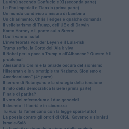
​La virtù secondo Confucio e Xi (seconda parte)
Le Pax imperiali e Tianxia (prima parte)
Un mondo condiviso a misura di bambino
​Un chiarimento, Chris Hedges e qualche domanda
Il velleitarismo di Trump, dell’UE e di Darwin
​Karen Horney e il ponte sullo Stretto
​I bulli vanno isolati
L’invertebrata von der Leyen e il Lula-risk
Trump soffre, la Corte dell'Aia è viva
​Il Nobel per la pace a Trump o all’Albanese? Questo è il
problema!
​Alessandro Orsini e la tetrade oscura del sionismo
​Hilsenrath e le 9 omotipie tra Nazismo, Sionismo e
Americanismo" (4^ parte)
​Il terrore di Netanyahu e la strategia della tensione
Il mito della democratica Israele (prima parte)
​Finale di partita?
​Il voto del referendum e i due genocidi
Il decreto il-libertà e in-sicurezza
Tu vuo’ fa l’americano con la legge spara-tutto!
La poesia contro gli orrori di CISL, Governo e sionisti
Israele-Salò
​La fascistizzazione dello stato e della società