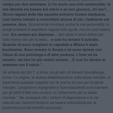
campo per due settimane. Lì ho avuto una crisi esistenziale: la
mia identità era basata sul calcio e se non giocavo, chi ero?...
Alcuni ragazzi della mia squadra avevano fumato marijuana,
così hanno iniziato a controllarci ancora di più: l'ambiente era
pesante, duro.
Sicuramente c'entrava anche la mia personalità: in
quegli ambienti si aspettano ragazzi tutti uguali, ma non può essere
così.
Ero sempre più depresso… n
el calcio ci sono dottori per
tutto tranne che per la testa…
e così ho tentato il suicidio.
Quando mi sono svegliato in ospedale a Milano è stato
bruttissimo. Sono tornato in Svezia e mi sono ripreso con
l'aiuto di una psicologa e di altre persone. L'Inter mi ha
cercato, ma non ho più voluto tornare… E così ho deciso di
smettere con il calcio.”.
Un articolo del 2017, a firma, tra gli altri, di Vincent Gouttebarge,
scrive “Lo stigma, la scarsa alfabetizzazione sulla salute mentale, le
esperienze passate negative con la ricerca di cure per la salute
mentale, i programmi impegnativi e l'ipermascolinità sono barriere
per gli atleti d'élite che cercano un trattamento per la salute
mentale.”. Ne consegue che i sintomi di depressione e le vie
naturali per risolverli tendono ad essere sottovalutati per la
predominanza dei benefici economici.