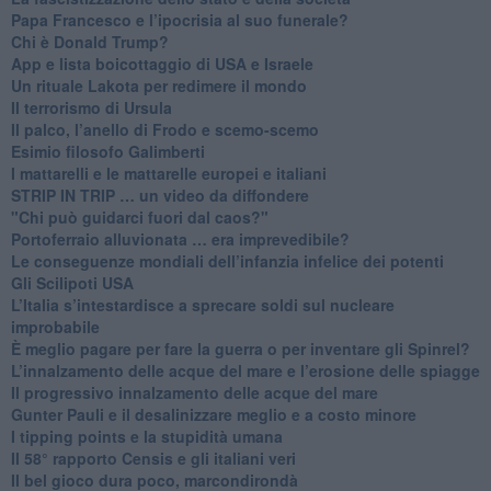
Papa Francesco e l’ipocrisia al suo funerale?
​Chi è Donald Trump?
App e lista boicottaggio di USA e Israele
​Un rituale Lakota per redimere il mondo
Il terrorismo di Ursula
​Il palco, l’anello di Frodo e scemo-scemo
Esimio filosofo Galimberti
​I mattarelli e le mattarelle europei e italiani
​STRIP IN TRIP … un video da diffondere
"Chi può guidarci fuori dal caos?"
​Portoferraio alluvionata … era imprevedibile?
Le conseguenze mondiali dell’infanzia infelice dei potenti
​Gli Scilipoti USA
L’Italia s’intestardisce a sprecare soldi sul nucleare
improbabile
È meglio pagare per fare la guerra o per inventare gli Spinrel?
​L’innalzamento delle acque del mare e l’erosione delle spiagge
​Il progressivo innalzamento delle acque del mare
​Gunter Pauli e il desalinizzare meglio e a costo minore
I tipping points e la stupidità umana
​Il 58° rapporto Censis e gli italiani veri
​Il bel gioco dura poco, marcondirondà