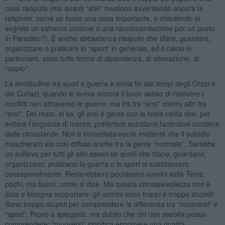
cosa risaputa (ma quanti “atei” muoiono avversando ancora la
religione, come se fosse una cosa importante, o chiedendo in
segreto un’estrema unzione o una raccomandazione per un posto
in Paradiso?). È anche abbastanza risaputo che tifare, guardare,
organizzare o praticare lo “sport” in generale, ed il calcio in
particolare, sono tutte forme di dipendenza, di alienazione, di
“oppio”.
La similitudine tra sport e guerra è ovvia fin dai tempi degli Orazi e
dei Curiazi, quando si aveva ancora il buon senso di risolvere i
conflitti non attraverso le guerre, ma tra tre “eroi” contro altri tre
“eroi”. Del resto, si sa, gli eroi è gente con la testa calda che, per
evitare l’angoscia di morire, preferisce suicidarsi facendosi uccidere
dalle circostanze. Non è immediatamente evidente che il suicidio
mascherato sia così diffuso anche tra la gente “normale”. Sarebbe
un sollievo per tutti gli altri esseri se quelli che tifano, guardano,
organizzano, praticano la guerra o lo sport si suicidassero
consapevolmente. Resterebbero pochissimi uomini sulla Terra:
pochi, ma buoni, come si dice. Ma questa consapevolezza non è
data e bisogna sopportare: gli uomini sono troppi e troppo stupidi!
Sono troppo stupidi per comprendere la differenza tra “muoversi” e
“sport”. Provo a spiegarlo, ma dubito che chi non ascolta possa
comprendere: “muoversi” significa esprimere una qualità