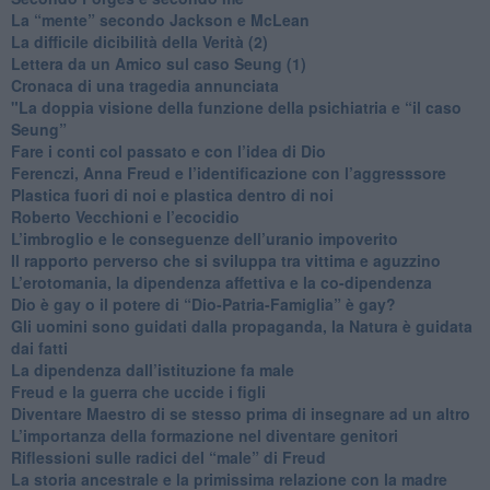
​La “mente” secondo Jackson e McLean
La difficile dicibilità della Verità (2)
​Lettera da un Amico sul caso Seung (1)
​Cronaca di una tragedia annunciata
"​La doppia visione della funzione della psichiatria e “il caso
Seung”
​Fare i conti col passato e con l’idea di Dio
​Ferenczi, Anna Freud e l’identificazione con l’aggresssore
Plastica fuori di noi e plastica dentro di noi
​Roberto Vecchioni e l’ecocidio
​L’imbroglio e le conseguenze dell’uranio impoverito
​Il rapporto perverso che si sviluppa tra vittima e aguzzino
L’erotomania, la dipendenza affettiva e la co-dipendenza
​Dio è gay o il potere di “Dio-Patria-Famiglia” è gay?
​Gli uomini sono guidati dalla propaganda, la Natura è guidata
dai fatti
La dipendenza dall’istituzione fa male
​Freud e la guerra che uccide i figli
​Diventare Maestro di se stesso prima di insegnare ad un altro
L’importanza della formazione nel diventare genitori
Riflessioni sulle radici del “male” di Freud
​La storia ancestrale e la primissima relazione con la madre