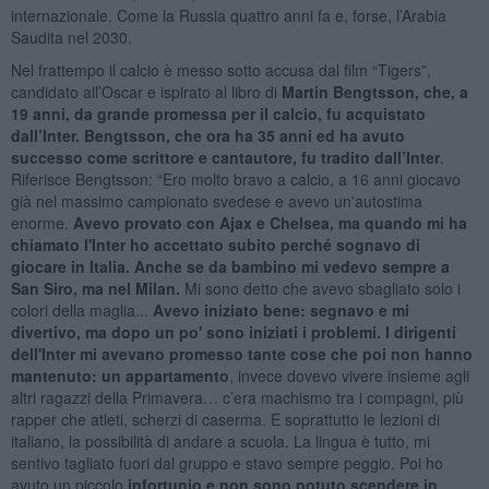
internazionale. Come la Russia quattro anni fa e, forse, l’Arabia
Saudita nel 2030.
Nel frattempo il calcio è messo sotto accusa dal film “Tigers”,
candidato all’Oscar e ispirato al libro di
Martin Bengtsson, che, a
19 anni, da grande promessa per il calcio, fu acquistato
dall’Inter. Bengtsson, che ora ha 35 anni ed ha avuto
successo come scrittore e cantautore, fu tradito dall’Inter
.
Riferisce Bengtsson: “Ero molto bravo a calcio, a 16 anni giocavo
già nel massimo campionato svedese e avevo un'autostima
enorme.
Avevo provato con Ajax e Chelsea, ma quando mi ha
chiamato l'Inter ho accettato subito perché sognavo di
giocare in Italia. Anche se da bambino mi vedevo sempre a
San Siro, ma nel Milan.
Mi sono detto che avevo sbagliato solo i
colori della maglia...
Avevo iniziato bene: segnavo e mi
divertivo, ma dopo un po' sono iniziati i problemi. I dirigenti
dell'Inter mi avevano promesso tante cose che poi non hanno
mantenuto: un appartamento
, invece dovevo vivere insieme agli
altri ragazzi della Primavera… c’era machismo tra i compagni, più
rapper che atleti, scherzi di caserma. E soprattutto le lezioni di
italiano, la possibilità di andare a scuola. La lingua è tutto, mi
sentivo tagliato fuori dal gruppo e stavo sempre peggio. Poi ho
avuto un piccolo
infortunio e non sono potuto scendere in