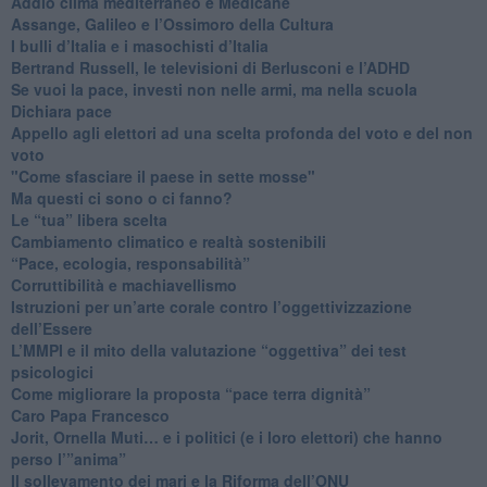
Addio clima mediterraneo e Medicane
​Assange, Galileo e l’Ossimoro della Cultura
​I bulli d’Italia e i masochisti d’Italia
​Bertrand Russell, le televisioni di Berlusconi e l’ADHD
​Se vuoi la pace, investi non nelle armi, ma nella scuola
​Dichiara pace
​Appello agli elettori ad una scelta profonda del voto e del non
voto
"Come sfasciare il paese in sette mosse"
​Ma questi ci sono o ci fanno?
​Le “tua” libera scelta
Cambiamento climatico e realtà sostenibili
“Pace, ecologia, responsabilità”
​Corruttibilità e machiavellismo
Istruzioni per un’arte corale contro l’oggettivizzazione
dell’Essere
​L’MMPI e il mito della valutazione “oggettiva” dei test
psicologici
Come migliorare la proposta “pace terra dignità”
Caro Papa Francesco
​Jorit, Ornella Muti… e i politici (e i loro elettori) che hanno
perso l’”anima”
​Il sollevamento dei mari e la Riforma dell’ONU