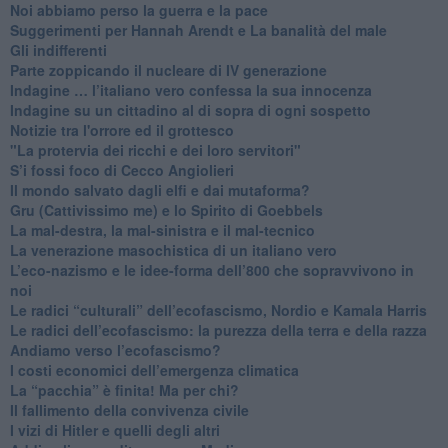
Noi abbiamo perso la guerra e la pace
Suggerimenti per Hannah Arendt e La banalità del male
​Gli indifferenti
Parte zoppicando il nucleare di IV generazione
​Indagine … l’italiano vero confessa la sua innocenza
Indagine su un cittadino al di sopra di ogni sospetto
Notizie tra l'orrore ed il grottesco
"La protervia dei ricchi e dei loro servitori"
S’i fossi foco di Cecco Angiolieri
​Il mondo salvato dagli elfi e dai mutaforma?
Gru (Cattivissimo me) e lo Spirito di Goebbels
​La mal-destra, la mal-sinistra e il mal-tecnico
​La venerazione masochistica di un italiano vero
​L’eco-nazismo e le idee-forma dell’800 che sopravvivono in
noi
​Le radici “culturali” dell’ecofascismo, Nordio e Kamala Harris
Le radici dell’ecofascismo: la purezza della terra e della razza
Andiamo verso l’ecofascismo?
I costi economici dell’emergenza climatica
​La “pacchia” è finita! Ma per chi?
​Il fallimento della convivenza civile
​I vizi di Hitler e quelli degli altri