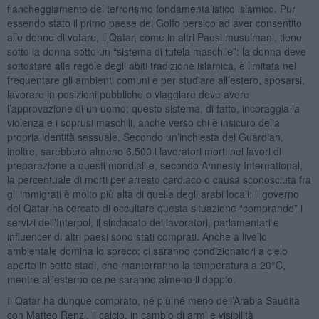
fiancheggiamento del terrorismo fondamentalistico islamico. Pur
essendo stato il primo paese del Golfo persico ad aver consentito
alle donne di votare, il Qatar, come in altri Paesi musulmani, tiene
sotto la donna sotto un “sistema di tutela maschile”: la donna deve
sottostare alle regole degli abiti tradizione islamica, è limitata nel
frequentare gli ambienti comuni e per studiare all’estero, sposarsi,
lavorare in posizioni pubbliche o viaggiare deve avere
l’approvazione di un uomo; questo sistema, di fatto, incoraggia la
violenza e i soprusi maschili, anche verso chi è insicuro della
propria identità sessuale. Secondo un’inchiesta del Guardian,
inoltre, sarebbero almeno 6.500 i lavoratori morti nei lavori di
preparazione a questi mondiali e, secondo Amnesty International,
la percentuale di morti per arresto cardiaco o causa sconosciuta fra
gli immigrati è molto più alta di quella degli arabi locali; il governo
del Qatar ha cercato di occultare questa situazione “comprando” i
servizi dell’Interpol, il sindacato dei lavoratori, parlamentari e
influencer di altri paesi sono stati comprati. Anche a livello
ambientale domina lo spreco: ci saranno condizionatori a cielo
aperto in sette stadi, che manterranno la temperatura a 20°C,
mentre all’esterno ce ne saranno almeno il doppio.
Il Qatar ha dunque comprato, né più né meno dell’Arabia Saudita
con Matteo Renzi, il calcio, in cambio di armi e visibilità