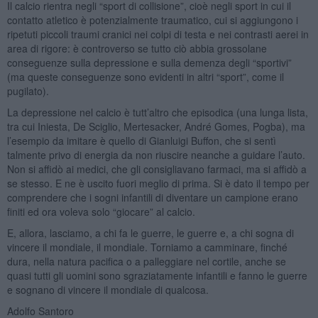
Il calcio rientra negli “sport di collisione”, cioè negli sport in cui il
contatto atletico è potenzialmente traumatico, cui si aggiungono i
ripetuti piccoli traumi cranici nei colpi di testa e nei contrasti aerei in
area di rigore: è controverso se tutto ciò abbia grossolane
conseguenze sulla depressione e sulla demenza degli “sportivi”
(ma queste conseguenze sono evidenti in altri “sport”, come il
pugilato).
La depressione nel calcio è tutt’altro che episodica (una lunga lista,
tra cui Iniesta, De Sciglio, Mertesacker, André Gomes, Pogba), ma
l’esempio da imitare è quello di Gianluigi Buffon, che si sentì
talmente privo di energia da non riuscire neanche a guidare l’auto.
Non si affidò ai medici, che gli consigliavano farmaci, ma si affidò a
se stesso. E ne è uscito fuori meglio di prima. Si è dato il tempo per
comprendere che i sogni infantili di diventare un campione erano
finiti ed ora voleva solo “giocare” al calcio.
E, allora, lasciamo, a chi fa le guerre, le guerre e, a chi sogna di
vincere il mondiale, il mondiale. Torniamo a camminare, finché
dura, nella natura pacifica o a palleggiare nel cortile, anche se
quasi tutti gli uomini sono sgraziatamente infantili e fanno le guerre
e sognano di vincere il mondiale di qualcosa.
Adolfo Santoro