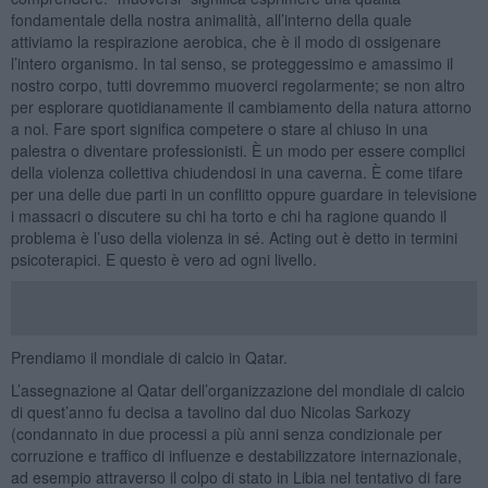
fondamentale della nostra animalità, all’interno della quale
attiviamo la respirazione aerobica, che è il modo di ossigenare
l’intero organismo. In tal senso, se proteggessimo e amassimo il
nostro corpo, tutti dovremmo muoverci regolarmente; se non altro
per esplorare quotidianamente il cambiamento della natura attorno
a noi. Fare sport significa competere o stare al chiuso in una
palestra o diventare professionisti. È un modo per essere complici
della violenza collettiva chiudendosi in una caverna. È come tifare
per una delle due parti in un conflitto oppure guardare in televisione
i massacri o discutere su chi ha torto e chi ha ragione quando il
problema è l’uso della violenza in sé. Acting out è detto in termini
psicoterapici. E questo è vero ad ogni livello.
Prendiamo il mondiale di calcio in Qatar.
L’assegnazione al Qatar dell’organizzazione del mondiale di calcio
di quest’anno fu decisa a tavolino dal duo Nicolas Sarkozy
(condannato in due processi a più anni senza condizionale per
corruzione e traffico di influenze e destabilizzatore internazionale,
ad esempio attraverso il colpo di stato in Libia nel tentativo di fare