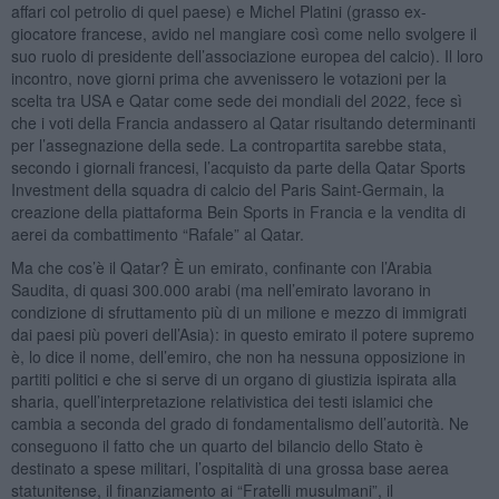
affari col petrolio di quel paese) e Michel Platini (grasso ex-
giocatore francese, avido nel mangiare così come nello svolgere il
suo ruolo di presidente dell’associazione europea del calcio). Il loro
incontro, nove giorni prima che avvenissero le votazioni per la
scelta tra USA e Qatar come sede dei mondiali del 2022, fece sì
che i voti della Francia andassero al Qatar risultando determinanti
per l’assegnazione della sede. La contropartita sarebbe stata,
secondo i giornali francesi, l’acquisto da parte della Qatar Sports
Investment della squadra di calcio del Paris Saint-Germain, la
creazione della piattaforma Bein Sports in Francia e la vendita di
aerei da combattimento “Rafale” al Qatar.
Ma che cos’è il Qatar? È un emirato, confinante con l’Arabia
Saudita, di quasi 300.000 arabi (ma nell’emirato lavorano in
condizione di sfruttamento più di un milione e mezzo di immigrati
dai paesi più poveri dell’Asia): in questo emirato il potere supremo
è, lo dice il nome, dell’emiro, che non ha nessuna opposizione in
partiti politici e che si serve di un organo di giustizia ispirata alla
sharia, quell’interpretazione relativistica dei testi islamici che
cambia a seconda del grado di fondamentalismo dell’autorità. Ne
conseguono il fatto che un quarto del bilancio dello Stato è
destinato a spese militari, l’ospitalità di una grossa base aerea
statunitense, il finanziamento ai “Fratelli musulmani”, il