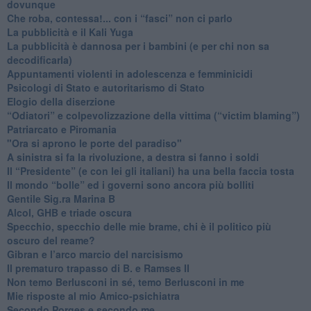
dovunque
​Che roba, contessa!... con i “fasci” non ci parlo
La pubblicità e il Kali Yuga
​La pubblicità è dannosa per i bambini (e per chi non sa
decodificarla)
​Appuntamenti violenti in adolescenza e femminicidi
​Psicologi di Stato e autoritarismo di Stato
Elogio della diserzione
“Odiatori” e colpevolizzazione della vittima (“victim blaming”)
​Patriarcato e Piromania
"Ora si aprono le porte del paradiso"
​A sinistra si fa la rivoluzione, a destra si fanno i soldi
​Il “Presidente” (e con lei gli italiani) ha una bella faccia tosta
​Il mondo “bolle” ed i governi sono ancora più bolliti
​Gentile Sig.ra Marina B
​Alcol, GHB e triade oscura
​Specchio, specchio delle mie brame, chi è il politico più
oscuro del reame?
​Gibran e l’arco marcio del narcisismo
​Il prematuro trapasso di B. e Ramses II
​Non temo Berlusconi in sé, temo Berlusconi in me
​Mie risposte al mio Amico-psichiatra
​Secondo Porges e secondo me