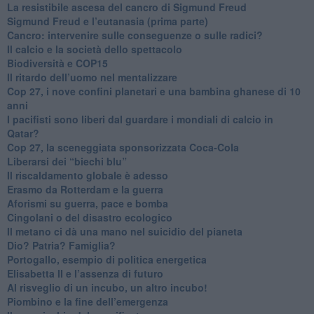
​La resistibile ascesa del cancro di Sigmund Freud
Sigmund Freud e l’eutanasia (prima parte)
Cancro: intervenire sulle conseguenze o sulle radici?
​Il calcio e la società dello spettacolo
Biodiversità e COP15
​Il ritardo dell’uomo nel mentalizzare
​Cop 27, i nove confini planetari e una bambina ghanese di 10
anni
​I pacifisti sono liberi dal guardare i mondiali di calcio in
Qatar?
​Cop 27, la sceneggiata sponsorizzata Coca-Cola
​Liberarsi dei “biechi blu”
Il riscaldamento globale è adesso
​Erasmo da Rotterdam e la guerra
​Aforismi su guerra, pace e bomba
Cingolani o del disastro ecologico
​Il metano ci dà una mano nel suicidio del pianeta
​Dio? Patria? Famiglia?
Portogallo, esempio di politica energetica
​Elisabetta II e l’assenza di futuro
Al risveglio di un incubo, un altro incubo!
​Piombino e la fine dell’emergenza