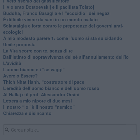
​Il vero rischio del gassificatore
​Il violento Dostoevskij e il pacifista Tolstòj
​Buddha, Franco Basaglia e l’”ecocidio” dei negazi
​È difficile vivere da sani in un mondo malato
Solastalgia e lotta contro le prepotenze dei governi anti-
ecologici
​A mio modesto parere 1: come l’uomo si sta suicidando
​Umile proposta
​La Vita scorre con te, senza di te
​Dall’istinto di sopravvivenza del sé all’annullamento dell'io
L'avidità
​L’uomo bianco e i “selvaggi”
​Avere o Essere?
​Thich Nhat Hanh, “costruttore di pace“
​L’eredità dell’uomo bianco e dell’uomo rosso
Al-Hallaj e il prof. Alessandro Orsini
​Lettera a mio nipote di due mesi
​Il nostro “Io” è il nostro “nemico”
​Chiarezza e disincanto