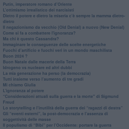
Putin, imperatore romano d’Oriente
​L’ottimismo irrealistico dei narcisisti
​Dietro il potere e dietro la miseria c’è sempre la mamma dietro-
dietro
Il negazionismo da vecchio (Old Denial) a nuovo (New Denial)
Come si fa a combattere l'ignoranza?
Ma chi è questo Cassandra?
Immaginare le conseguenze delle scelte energetiche
​Fuochi d’artificio e fuochi veri in un mondo maschilista
Buon 2024 ?
​Buon Natale dalle macerie della Terra
​Idrogeno vs nucleare ed altri dubbi
​La mia generazione ha perso (la democrazia)
​Tutti insieme verso l’aumento di tre gradi
Mi chiamo Giulia
L’ignoranza al potere
​“Considerazioni attuali sulla guerra e la morte" di Sigmund
Freud
​Lo storytelling e l’inutilità della guerra dei “ragazzi di destra”
​Gli “eventi esterni”, la post-democrazia e l’assenza di
soggettività delle masse
​Il populismo di “Bibi” per l’Occidente: portare la guerra