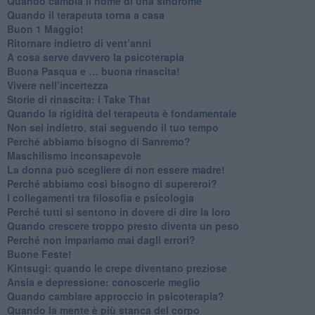
​Quando cambia il nome di una sindrome
​Quando il terapeuta torna a casa
​Buon 1 Maggio!
Ritornare indietro di vent’anni
​A cosa serve davvero la psicoterapia
​Buona Pasqua e … buona rinascita!
​Vivere nell’incertezza
​Storie di rinascita: i Take That
​Quando la rigidità del terapeuta è fondamentale
​Non sei indietro, stai seguendo il tuo tempo
​Perché abbiamo bisogno di Sanremo?
​Maschilismo inconsapevole
​La donna può scegliere di non essere madre!
​Perché abbiamo così bisogno di supereroi?
​I collegamenti tra filosofia e psicologia
​Perché tutti si sentono in dovere di dire la loro
​Quando crescere troppo presto diventa un peso
​Perché non impariamo mai dagli errori?
​Buone Feste!
​Kintsugi: quando le crepe diventano preziose
Ansia e depressione: conoscerle meglio
Quando cambiare approccio in psicoterapia?
​Quando la mente è più stanca del corpo