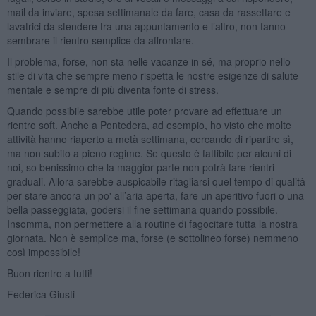
mail da inviare, spesa settimanale da fare, casa da rassettare e
lavatrici da stendere tra una appuntamento e l’altro, non fanno
sembrare il rientro semplice da affrontare.
Il problema, forse, non sta nelle vacanze in sé, ma proprio nello
stile di vita che sempre meno rispetta le nostre esigenze di salute
mentale e sempre di più diventa fonte di stress.
Quando possibile sarebbe utile poter provare ad effettuare un
rientro soft. Anche a Pontedera, ad esempio, ho visto che molte
attività hanno riaperto a metà settimana, cercando di ripartire sì,
ma non subito a pieno regime. Se questo è fattibile per alcuni di
noi, so benissimo che la maggior parte non potrà fare rientri
graduali. Allora sarebbe auspicabile ritagliarsi quel tempo di qualità
per stare ancora un po' all’aria aperta, fare un aperitivo fuori o una
bella passeggiata, godersi il fine settimana quando possibile.
Insomma, non permettere alla routine di fagocitare tutta la nostra
giornata. Non è semplice ma, forse (e sottolineo forse) nemmeno
così impossibile!
Buon rientro a tutti!
Federica Giusti