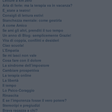
​Letture a km zero
​Aria di ferie: ma la terapia va in vacanza?
​E_state a teatro!
​Consigli di lettura estivi
​Stanchezza mentale: come gestirla
​A come Amico
​Se ami gli altri, prenditi il tuo tempo
​Un anno di Blog: semplicemente Grazie!
​Vita di coppia, conflitti e desideri
​Ciao scuola!
​L’Empatia
​Se mi lasci non vale
Cosa fare con il dolore
​La sindrome dell’impostore
​Cambiare prospettiva
La terapia online
La libertà
​Il tempo
​Lo Psico-Coraggio
Rinascita
​E se l’impotenza fosse il vero potere?
Stereotipi e pregiudizi
​Brava ragazza a chi?