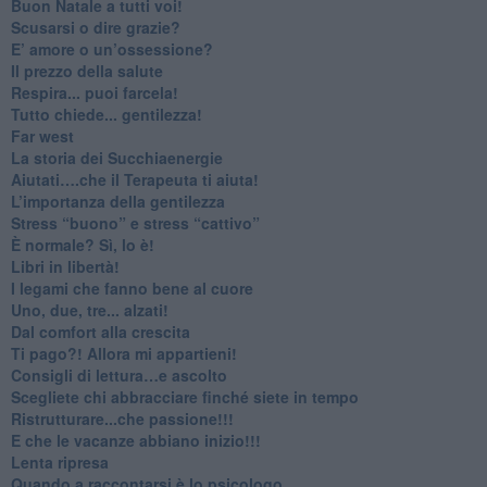
​Buon Natale a tutti voi!
​Scusarsi o dire grazie?
​E’ amore o un’ossessione?
​Il prezzo della salute
​Respira... puoi farcela!
​Tutto chiede... gentilezza!
​Far west
​La storia dei Succhiaenergie
​Aiutati….che il Terapeuta ti aiuta!
​L’importanza della gentilezza
​Stress “buono” e stress “cattivo”
​È normale? Sì, lo è!
​Libri in libertà!
​I legami che fanno bene al cuore
Uno, due, tre... alzati!​
​Dal comfort alla crescita
​Ti pago?! Allora mi appartieni!​
​Consigli di lettura…e ascolto
​Scegliete chi abbracciare finché siete in tempo
​Ristrutturare...che passione!!!
​E che le vacanze abbiano inizio!!!
​Lenta ripresa
​Quando a raccontarsi è lo psicologo