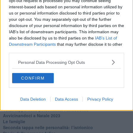
opt-out request is processed you may continue seeing
​L’uomo o l’orso?
interest-based ads based on personal information utilized by
Non hanno un amico a teatro​
us or personal information disclosed to third parties prior to
​Tutta una questione di rispetto
your opt-out. You may separately opt-out of the further
​Cose che ci esauriscono
disclosure of your personal information by third parties on the
​Vespa che passione!
​Lasciate ai vostri figli il diritto di piangere
IAB’s list of downstream participants. This information may
​Parole d’amore regalate al vento
also be disclosed by us to third parties on the
IAB’s List of
​Essere genitori di un adolescente
Downstream Participants
that may further disclose it to other
​Saper pazientare
third parties.
​Giornata del Fiocchetto Lilla
​Venerdì emozionalmente sostenibile
Personal Data Processing Opt Outs
Ma ti ascolti?
Contornati di persone che…
CONFIRM
Non dare niente per scontato
Che cos’è la dipendenza affettiva?
Quarta tappa nelle personalità: il narcisista
​Nuovi arrivi!
Data Deletion
Data Access
Privacy Policy
​Iniziamo l’anno con il piede giusto
​Terza tappa nelle personalità: l’antisociale
​Avvicinandoci a Natale 2023
Le famiglie
Seconda tappa nelle personalità: l’istrionico