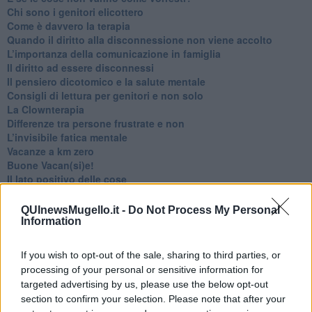
​Chi sono i genitori elicottero
Come è davvero la terapia
Quando il diritto alla disconnessione non viene accolto
​L’importanza della comunicazione in famiglia
​Il diritto ad essere disconnessi
​Il pensiero dicotomico e la salute mentale
​Consigli di lettura per genitori e non solo
​La Clownterapia
​Differenze tra persone frustrate e non
L’invisibile fatica mentale
Vacanze a km zero
​Buone Vacan(si)e!
​Il lato positivo delle cose
​Storie antiche di tempi moderni
​Quello che alle mamme non dicono
QUInewsMugello.it -
Do Not Process My Personal
Adultescenza
Information
Homo imbecillis
​4 anni di Blog
If you wish to opt-out of the sale, sharing to third parties, or
Quando il silenzio è aggressivo
processing of your personal or sensitive information for
​Il passato, questo conosciuto!
targeted advertising by us, please use the below opt-out
​Clima ballerino e sbalzi d’umore
section to confirm your selection. Please note that after your
La maternità