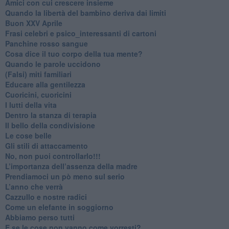
​Amici con cui crescere insieme
​Quando la libertà del bambino deriva dai limiti
Buon XXV Aprile
​Frasi celebri e psico_interessanti di cartoni
​Panchine rosso sangue
​Cosa dice il tuo corpo della tua mente?
​Quando le parole uccidono
​(Falsi) miti familiari
​Educare alla gentilezza
​Cuoricini, cuoricini
I lutti della vita
​Dentro la stanza di terapia
​Il bello della condivisione
Le cose belle
​Gli stili di attaccamento
No, non puoi controllarlo!!!
​L’importanza dell’assenza della madre
​Prendiamoci un pò meno sul serio
​L’anno che verrà
​Cazzullo e nostre radici
​Come un elefante in soggiorno
​Abbiamo perso tutti
E se le cose non vanno come vorresti?