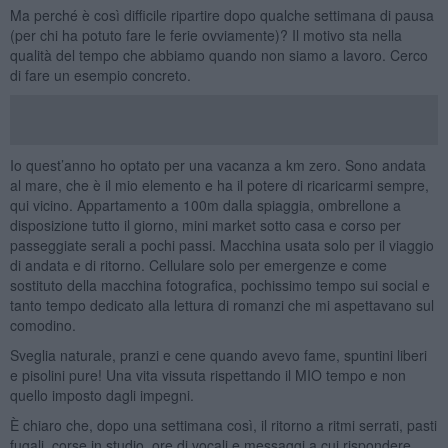
Ma perché è così difficile ripartire dopo qualche settimana di pausa
(per chi ha potuto fare le ferie ovviamente)? Il motivo sta nella
qualità del tempo che abbiamo quando non siamo a lavoro. Cerco
di fare un esempio concreto.
Io quest’anno ho optato per una vacanza a km zero. Sono andata
al mare, che è il mio elemento e ha il potere di ricaricarmi sempre,
qui vicino. Appartamento a 100m dalla spiaggia, ombrellone a
disposizione tutto il giorno, mini market sotto casa e corso per
passeggiate serali a pochi passi. Macchina usata solo per il viaggio
di andata e di ritorno. Cellulare solo per emergenze e come
sostituto della macchina fotografica, pochissimo tempo sui social e
tanto tempo dedicato alla lettura di romanzi che mi aspettavano sul
comodino.
Sveglia naturale, pranzi e cene quando avevo fame, spuntini liberi
e pisolini pure! Una vita vissuta rispettando il MIO tempo e non
quello imposto dagli impegni.
È chiaro che, dopo una settimana così, il ritorno a ritmi serrati, pasti
fugali, corse in studio, ore di vocali e messaggi a cui rispondere,