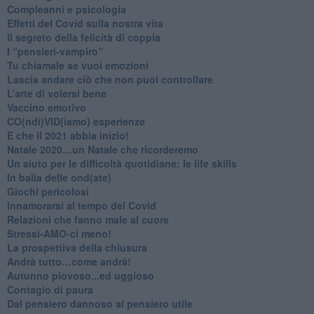
​Compleanni e psicologia
Effetti del Covid sulla nostra vita
Il segreto della felicità di coppia
​I “pensieri-vampiro”
​Tu chiamale se vuoi emozioni
​Lascia andare ciò che non puoi controllare
L’arte di volersi bene
​Vaccino emotivo
CO(ndi)VID(iamo) esperienze
​E che il 2021 abbia inizio!
​Natale 2020…un Natale che ricorderemo
Un aiuto per le difficoltà quotidiane: le life skills
​In balia delle ond(ate)
Giochi pericolosi
Innamorarsi al tempo del Covid
​Relazioni che fanno male al cuore
​Stressi-AMO-ci meno!
​La prospettiva della chiusura
​Andrà tutto…come andrà!
Autunno piovoso...ed uggioso
​Contagio di paura
​Dal pensiero dannoso al pensiero utile