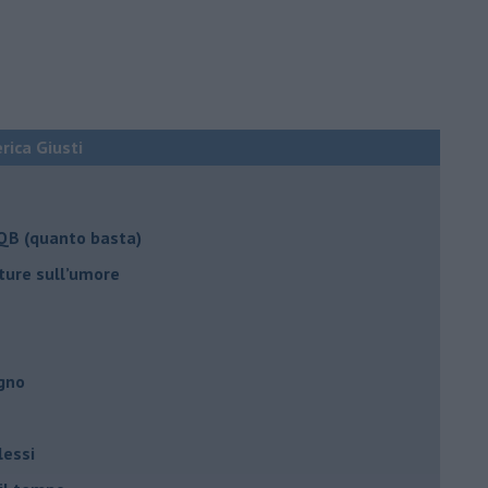
erica Giusti
 QB (quanto basta)
ture sull’umore
egno
lessi