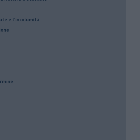
ute e l’incolumità
ione
ermine