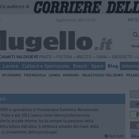
alla audience di
o
Aggiornato alle 10:20
METE
Vene
CHIANTI
VALDISIEVE
PRATO
PISTOIA
AREZZO
SIENA
GROSSETO
Lavoro
Cultura e Spettacolo
Eventi
Sport
Blog
Intervi
DICOMANO
FIRENZUOLA
LONDA
MARRADI
PALAZZUOLO SUL SENIO
PELAG
sti
2009, si specializza in Psicoterapia Sistemico-Relazionale
 Prato e dal 2011 lavora come libera professionista.
 che le accade intorno, ha da sempre la passione della
Q
ella lettura dall’altra. Si definisce amante del mare, delle
 e, ovviamente, della psicologia!
Vedi tutti
A L