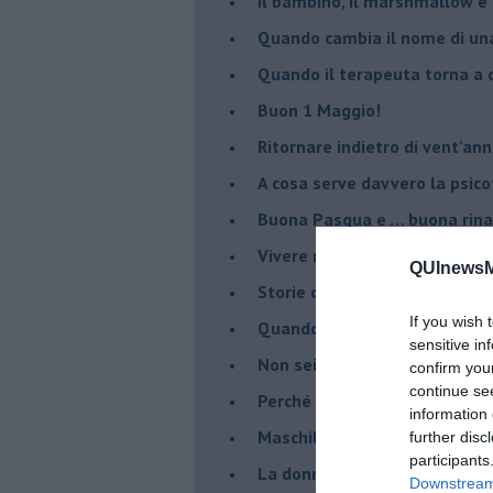
Il bambino, il marshmallow e
​Quando cambia il nome di u
​Quando il terapeuta torna a 
​Buon 1 Maggio!
Ritornare indietro di vent’ann
​A cosa serve davvero la psic
​Buona Pasqua e … buona rina
​Vivere nell’incertezza
QUInewsMu
​Storie di rinascita: i Take Tha
If you wish 
​Quando la rigidità del tera
sensitive in
​Non sei indietro, stai seguen
confirm you
continue se
​Perché abbiamo bisogno di 
information 
​Maschilismo inconsapevole
further disc
participants
​La donna può scegliere di n
Downstream 