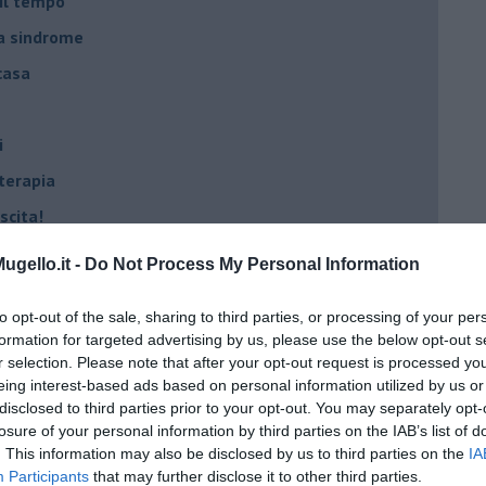
 il tempo
na sindrome
casa
i
oterapia
scita!
gello.it -
Do Not Process My Personal Information
t
to opt-out of the sale, sharing to third parties, or processing of your per
peuta è fondamentale
formation for targeted advertising by us, please use the below opt-out s
do il tuo tempo
r selection. Please note that after your opt-out request is processed y
eing interest-based ads based on personal information utilized by us or
Sanremo?
disclosed to third parties prior to your opt-out. You may separately opt-
losure of your personal information by third parties on the IAB’s list of
. This information may also be disclosed by us to third parties on the
IA
on essere madre!
Participants
that may further disclose it to other third parties.