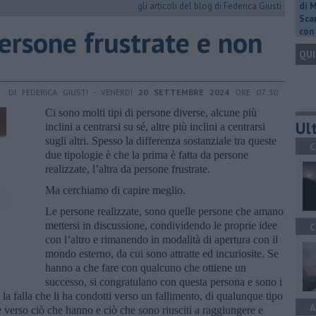
gli articoli del blog di Federica Giusti
di 
Scar
persone frustrate e non
con 
QUI
DI FEDERICA GIUSTI - VENERDÌ
20 SETTEMBRE 2024
ORE 07:30
Ci sono molti tipi di persone diverse, alcune più
Ult
inclini a centrarsi su sé, altre più inclini a centrarsi
sugli altri. Spesso la differenza sostanziale tra queste
C
due tipologie è che la prima è fatta da persone
realizzate, l’altra da persone frustrate.
Ma cerchiamo di capire meglio.
Le persone realizzate, sono quelle persone che amano
mettersi in discussione, condividendo le proprie idee
C
con l’altro e rimanendo in modalità di apertura con il
mondo esterno, da cui sono attratte ed incuriosite. Se
hanno a che fare con qualcuno che ottiene un
successo, si congratulano con questa persona e sono i
la falla che li ha condotti verso un fallimento, di qualunque tipo
A
e verso ciò che hanno e ciò che sono riusciti a raggiungere e