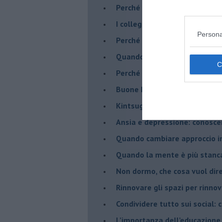
​Perché abbiamo così bisogno 
​I collegamenti tra filosofia e
Persona
​Perché tutti si sentono in dov
​Quando crescere troppo pres
​Perché non impariamo mai dag
​Buone Feste!
​Kintsugi: quando le crepe di
Ansia e depressione: conosce
Quando cambiare approccio in
​Quando la mente è più stanc
Non dormo, che cosa vuol dir
​Rinnovare gli spazi per rinno
​Condividere tutto sui social:
​L’importanza dell’educazione