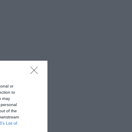
sonal or
ection to
ou may
 personal
out of the
 downstream
B’s List of