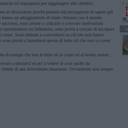
maniche ed impegnarsi per raggiungere altri obiettivi.
tono in discussione perché partono dal presupposto di sapere già
 e hanno un atteggiamento di totale chiusura con il mondo
 successo, sono pronte a criticarlo e a trovare motivazioni
ro sperimentano un fallimento, sono pronti a cercare di incolpare
A
uali cause. Sono abituati a concentrarsi su ciò che non hanno
e sono pronti a lamentarsi spesso di tutto ciò che non va come
ta di energia che non fa bene né al corpo né al nostro umore.
vare a sforzarci un po' a vedere le cose anche da
n vittime di una determinata situazione. Ovviamente non sempre