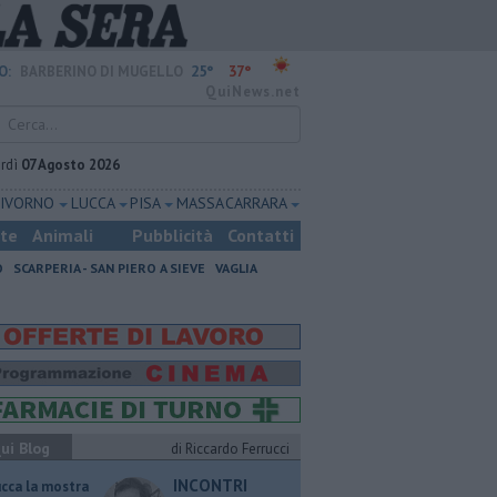
25°
37°
O:
BARBERINO DI MUGELLO
QuiNews.net
rdì
07 Agosto 2026
LIVORNO
LUCCA
PISA
MASSA CARRARA
ste
Animali
Pubblicità
Contatti
O
SCARPERIA - SAN PIERO A SIEVE
VAGLIA
ui Blog
di Riccardo Ferrucci
INCONTRI
ucca la mostra