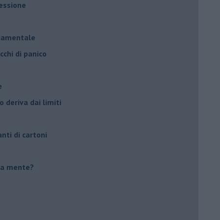
ressione
à
ndamentale
cchi di panico
e
 deriva dai limiti
anti di cartoni
tua mente?