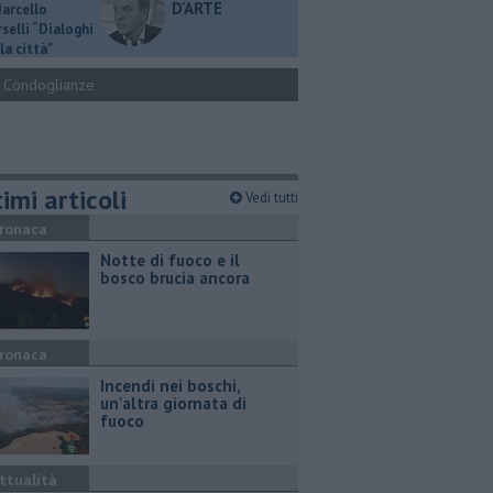
D'ARTE
Marcello
selli “Dialoghi
la città"
Condoglianze
imi articoli
Vedi tutti
ronaca
Notte di fuoco e il
bosco brucia ancora
ronaca
Incendi nei boschi,
un'altra giornata di
fuoco
ttualità