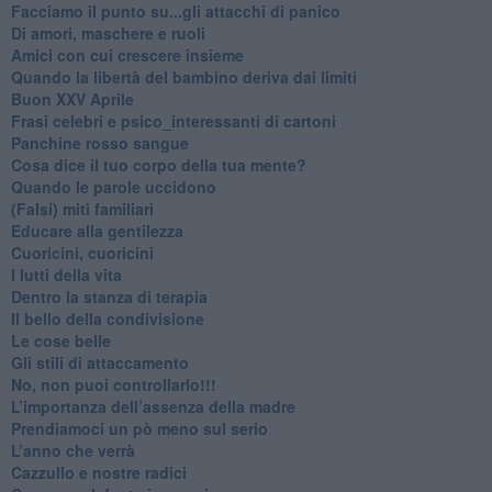
Facciamo il punto su...gli attacchi di panico
Di amori, maschere e ruoli
​Amici con cui crescere insieme
​Quando la libertà del bambino deriva dai limiti
Buon XXV Aprile
​Frasi celebri e psico_interessanti di cartoni
​Panchine rosso sangue
​Cosa dice il tuo corpo della tua mente?
​Quando le parole uccidono
​(Falsi) miti familiari
​Educare alla gentilezza
​Cuoricini, cuoricini
I lutti della vita
​Dentro la stanza di terapia
​Il bello della condivisione
Le cose belle
​Gli stili di attaccamento
No, non puoi controllarlo!!!
​L’importanza dell’assenza della madre
​Prendiamoci un pò meno sul serio
​L’anno che verrà
​Cazzullo e nostre radici