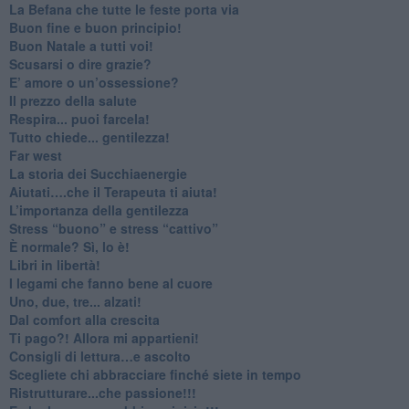
​La Befana che tutte le feste porta via
Buon fine e buon principio!
​Buon Natale a tutti voi!
​Scusarsi o dire grazie?
​E’ amore o un’ossessione?
​Il prezzo della salute
​Respira... puoi farcela!
​Tutto chiede... gentilezza!
​Far west
​La storia dei Succhiaenergie
​Aiutati….che il Terapeuta ti aiuta!
​L’importanza della gentilezza
​Stress “buono” e stress “cattivo”
​È normale? Sì, lo è!
​Libri in libertà!
​I legami che fanno bene al cuore
Uno, due, tre... alzati!​
​Dal comfort alla crescita
​Ti pago?! Allora mi appartieni!​
​Consigli di lettura…e ascolto
​Scegliete chi abbracciare finché siete in tempo
​Ristrutturare...che passione!!!