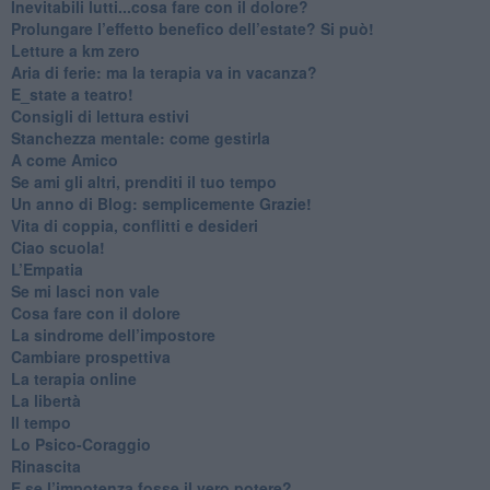
​Inevitabili lutti...cosa fare con il dolore?
Prolungare l’effetto benefico dell’estate? Si può!
​Letture a km zero
​Aria di ferie: ma la terapia va in vacanza?
​E_state a teatro!
​Consigli di lettura estivi
​Stanchezza mentale: come gestirla
​A come Amico
​Se ami gli altri, prenditi il tuo tempo
​Un anno di Blog: semplicemente Grazie!
​Vita di coppia, conflitti e desideri
​Ciao scuola!
​L’Empatia
​Se mi lasci non vale
Cosa fare con il dolore
​La sindrome dell’impostore
​Cambiare prospettiva
La terapia online
La libertà
​Il tempo
​Lo Psico-Coraggio
Rinascita
​E se l’impotenza fosse il vero potere?