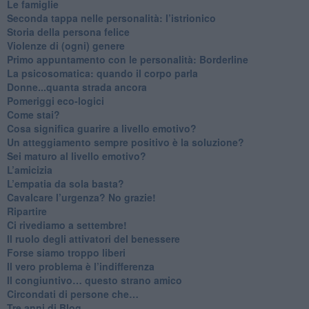
Le famiglie
Seconda tappa nelle personalità: l’istrionico
​Storia della persona felice
Violenze di (ogni) genere
​Primo appuntamento con le personalità: Borderline
La psicosomatica: quando il corpo parla
Donne...quanta strada ancora
​Pomeriggi eco-logici
​Come stai?
Cosa significa guarire a livello emotivo?
​Un atteggiamento sempre positivo è la soluzione?
​Sei maturo al livello emotivo?
​L’amicizia
​L’empatia da sola basta?
​Cavalcare l’urgenza? No grazie!
Ripartire
​Ci rivediamo a settembre!
​Il ruolo degli attivatori del benessere
​Forse siamo troppo liberi
​Il vero problema è l’indifferenza
​Il congiuntivo… questo strano amico
​Circondati di persone che…
​Tre anni di Blog