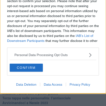
section to confirm your selection. Please note that after your
​Clima ballerino e sbalzi d’umore
opt-out request is processed you may continue seeing
La maternità
interest-based ads based on personal information utilized by
​L’uomo o l’orso?
us or personal information disclosed to third parties prior to
Non hanno un amico a teatro​
your opt-out. You may separately opt-out of the further
​Tutta una questione di rispetto
disclosure of your personal information by third parties on the
​Cose che ci esauriscono
IAB’s list of downstream participants. This information may
​Vespa che passione!
also be disclosed by us to third parties on the
IAB’s List of
​Lasciate ai vostri figli il diritto di piangere
Downstream Participants
that may further disclose it to other
​Parole d’amore regalate al vento
​Essere genitori di un adolescente
third parties.
​Saper pazientare
​Giornata del Fiocchetto Lilla
Personal Data Processing Opt Outs
​Venerdì emozionalmente sostenibile
Ma ti ascolti?
CONFIRM
Contornati di persone che…
Non dare niente per scontato
Che cos’è la dipendenza affettiva?
Quarta tappa nelle personalità: il narcisista
Data Deletion
Data Access
Privacy Policy
​Nuovi arrivi!
​Iniziamo l’anno con il piede giusto
​Terza tappa nelle personalità: l’antisociale
​Avvicinandoci a Natale 2023