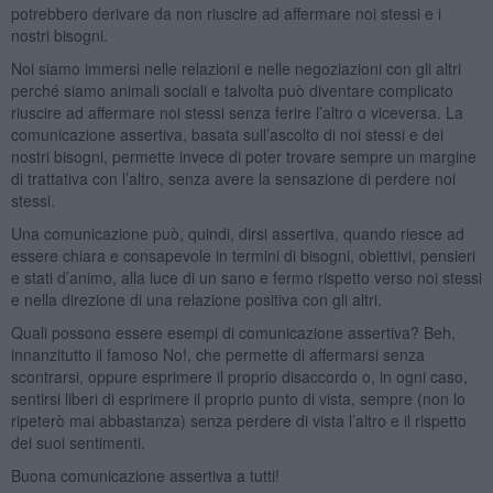
potrebbero derivare da non riuscire ad affermare noi stessi e i
nostri bisogni.
Noi siamo immersi nelle relazioni e nelle negoziazioni con gli altri
perché siamo animali sociali e talvolta può diventare complicato
riuscire ad affermare noi stessi senza ferire l’altro o viceversa. La
comunicazione assertiva, basata sull’ascolto di noi stessi e dei
nostri bisogni, permette invece di poter trovare sempre un margine
di trattativa con l’altro, senza avere la sensazione di perdere noi
stessi.
Una comunicazione può, quindi, dirsi assertiva, quando riesce ad
essere chiara e consapevole in termini di bisogni, obiettivi, pensieri
e stati d’animo, alla luce di un sano e fermo rispetto verso noi stessi
e nella direzione di una relazione positiva con gli altri.
Quali possono essere esempi di comunicazione assertiva? Beh,
innanzitutto il famoso No!, che permette di affermarsi senza
scontrarsi, oppure esprimere il proprio disaccordo o, in ogni caso,
sentirsi liberi di esprimere il proprio punto di vista, sempre (non lo
ripeterò mai abbastanza) senza perdere di vista l’altro e il rispetto
dei suoi sentimenti.
Buona comunicazione assertiva a tutti!