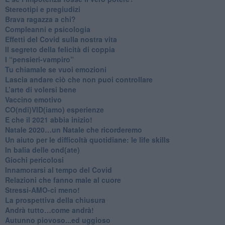
Stereotipi e pregiudizi
​Brava ragazza a chi?
​Compleanni e psicologia
Effetti del Covid sulla nostra vita
Il segreto della felicità di coppia
​I “pensieri-vampiro”
​Tu chiamale se vuoi emozioni
​Lascia andare ciò che non puoi controllare
L’arte di volersi bene
​Vaccino emotivo
CO(ndi)VID(iamo) esperienze
​E che il 2021 abbia inizio!
​Natale 2020…un Natale che ricorderemo
Un aiuto per le difficoltà quotidiane: le life skills
​In balia delle ond(ate)
Giochi pericolosi
Innamorarsi al tempo del Covid
​Relazioni che fanno male al cuore
​Stressi-AMO-ci meno!
​La prospettiva della chiusura
​Andrà tutto…come andrà!
Autunno piovoso...ed uggioso