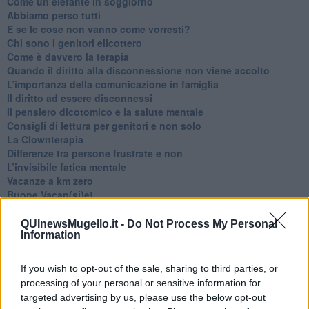
​Come un elefante in soggiorno
​Abbiamo perso tutti
E se le cose non vanno come vorresti?
​Chi sono i genitori elicottero
Come è davvero la terapia
Quando il diritto alla disconnessione non viene accolto
​L’importanza della comunicazione in famiglia
​Il diritto ad essere disconnessi
​Il pensiero dicotomico e la salute mentale
​Consigli di lettura per genitori e non solo
​La Clownterapia
​Differenze tra persone frustrate e non
L’invisibile fatica mentale
Vacanze a km zero
​Buone Vacan(si)e!
​Il lato positivo delle cose
​Storie antiche di tempi moderni
QUInewsMugello.it -
Do Not Process My Personal
Information
​Quello che alle mamme non dicono
Adultescenza
Homo imbecillis
If you wish to opt-out of the sale, sharing to third parties, or
​4 anni di Blog
processing of your personal or sensitive information for
Quando il silenzio è aggressivo
targeted advertising by us, please use the below opt-out
​Il passato, questo conosciuto!