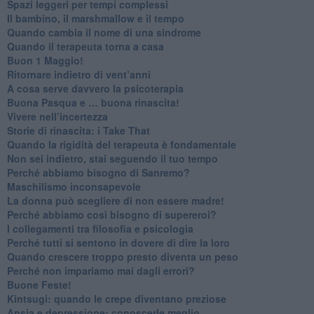
Spazi leggeri per tempi complessi
Il bambino, il marshmallow e il tempo
​Quando cambia il nome di una sindrome
​Quando il terapeuta torna a casa
​Buon 1 Maggio!
Ritornare indietro di vent’anni
​A cosa serve davvero la psicoterapia
​Buona Pasqua e … buona rinascita!
​Vivere nell’incertezza
​Storie di rinascita: i Take That
​Quando la rigidità del terapeuta è fondamentale
​Non sei indietro, stai seguendo il tuo tempo
​Perché abbiamo bisogno di Sanremo?
​Maschilismo inconsapevole
​La donna può scegliere di non essere madre!
​Perché abbiamo così bisogno di supereroi?
​I collegamenti tra filosofia e psicologia
​Perché tutti si sentono in dovere di dire la loro
​Quando crescere troppo presto diventa un peso
​Perché non impariamo mai dagli errori?
​Buone Feste!
​Kintsugi: quando le crepe diventano preziose
Ansia e depressione: conoscerle meglio