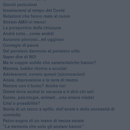
Giochi pericolosi
Innamorarsi al tempo del Covid
​Relazioni che fanno male al cuore
​Stressi-AMO-ci meno!
​La prospettiva della chiusura
​Andrà tutto…come andrà!
Autunno piovoso...ed uggioso
​Contagio di paura
​Dal pensiero dannoso al pensiero utile
​Saper dire di NO!
​Ma le coppie solide che caratteristiche hanno?
​Mamma, babbo ritorno a scuola!
Adolescenti, ovvero questi (s)conosciuti!
Ansia, depressione e la terra di mezzo
​Rientro con il botto? Anche no!
Dimmi dove andrai in vacanza e ti dirò chi sei!
​Estate, psicologia, animali…una strana triade!
​Crisi o possibilità?
​Storia di un tacco a spillo, dell’ansia e della necessità di
controllo
​Psico-sogno di un teatro di mezza estate
"La memoria che solo gli anziani hanno"