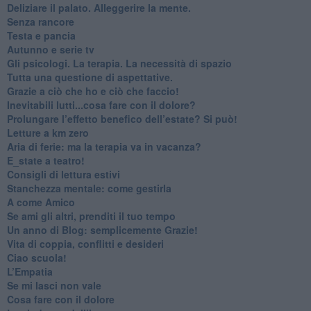
​Deliziare il palato. Alleggerire la mente.
​Senza rancore
​Testa e pancia
​Autunno e serie tv
​Gli psicologi. La terapia. La necessità di spazio
​Tutta una questione di aspettative.
​Grazie a ciò che ho e ciò che faccio!
​Inevitabili lutti...cosa fare con il dolore?
Prolungare l’effetto benefico dell’estate? Si può!
​Letture a km zero
​Aria di ferie: ma la terapia va in vacanza?
​E_state a teatro!
​Consigli di lettura estivi
​Stanchezza mentale: come gestirla
​A come Amico
​Se ami gli altri, prenditi il tuo tempo
​Un anno di Blog: semplicemente Grazie!
​Vita di coppia, conflitti e desideri
​Ciao scuola!
​L’Empatia
​Se mi lasci non vale
Cosa fare con il dolore