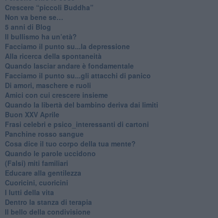
​Crescere “piccoli Buddha”
Non va bene se…
​5 anni di Blog
​Il bullismo ha un’età?
Facciamo il punto su...la depressione
​Alla ricerca della spontaneità
​Quando lasciar andare è fondamentale
Facciamo il punto su...gli attacchi di panico
Di amori, maschere e ruoli
​Amici con cui crescere insieme
​Quando la libertà del bambino deriva dai limiti
Buon XXV Aprile
​Frasi celebri e psico_interessanti di cartoni
​Panchine rosso sangue
​Cosa dice il tuo corpo della tua mente?
​Quando le parole uccidono
​(Falsi) miti familiari
​Educare alla gentilezza
​Cuoricini, cuoricini
I lutti della vita
​Dentro la stanza di terapia
​Il bello della condivisione