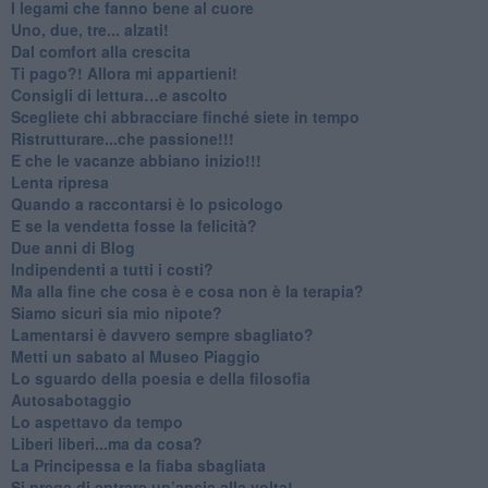
​I legami che fanno bene al cuore
Uno, due, tre... alzati!​
​Dal comfort alla crescita
​Ti pago?! Allora mi appartieni!​
​Consigli di lettura…e ascolto
​Scegliete chi abbracciare finché siete in tempo
​Ristrutturare...che passione!!!
​E che le vacanze abbiano inizio!!!
​Lenta ripresa
​Quando a raccontarsi è lo psicologo
​E se la vendetta fosse la felicità?
​Due anni di Blog
​Indipendenti a tutti i costi?
​Ma alla fine che cosa è e cosa non è la terapia?
​Siamo sicuri sia mio nipote?
​Lamentarsi è davvero sempre sbagliato?
​Metti un sabato al Museo Piaggio
​Lo sguardo della poesia e della filosofia
Autosabotaggio
​Lo aspettavo da tempo
​Liberi liberi...ma da cosa?
​La Principessa e la fiaba sbagliata
Si prega di entrare un’ansia alla volta!