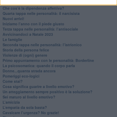
Non dare niente per scontato
Che cos’è la dipendenza affettiva?
Quarta tappa nelle personalità: il narcisista
​Nuovi arrivi!
​Iniziamo l’anno con il piede giusto
​Terza tappa nelle personalità: l’antisociale
​Avvicinandoci a Natale 2023
Le famiglie
Seconda tappa nelle personalità: l’istrionico
​Storia della persona felice
Violenze di (ogni) genere
​Primo appuntamento con le personalità: Borderline
La psicosomatica: quando il corpo parla
Donne...quanta strada ancora
​Pomeriggi eco-logici
​Come stai?
Cosa significa guarire a livello emotivo?
​Un atteggiamento sempre positivo è la soluzione?
​Sei maturo al livello emotivo?
​L’amicizia
​L’empatia da sola basta?
​Cavalcare l’urgenza? No grazie!