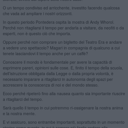
O un tempo condiviso ed arricchente, investito facendo qualcosa
che vada ad ampliare i nostri orizzonti.
In questo periodo Pontedera ospita la mostra di Andy Whorol.
Perché non ritagliarsi il tempo per andarla a visitare, da neofiti o da
esperti, non è questo ciò che importa.
Oppure perché non comprare un biglietto del Teatro Era e andare
a vedere uno spettacolo? Magari in compagnia di qualcuno a cui
tenete lasciandovi il tempo anche per un caffè?
Conoscere il mondo è fondamentale per avere la capacità di
esprimere pareri, opinioni sulle cose. E, finito il tempo della scuola,
dell’istruzione obbligata dalla Legge o dalla propria volontà, è
necessario imparare a ritagliarci in autonomia degli spazi per
accrescere la conoscenza di noi e del mondo stesso.
Ecco perché ripeterò fino alla nausea quanto sia importante riuscire
a ritagliarci del tempo.
Sarà quello il tempo in cui potremmo ri-ossigenare la nostra anima
e la nostra mente.
E vi assicuro, sono entrambe importanti, soprattutto in un momento
storico come questo, in cui è sempre più facile cedere alla