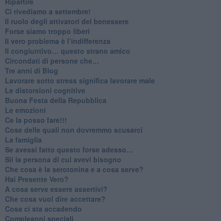
Ripartire
​Ci rivediamo a settembre!
​Il ruolo degli attivatori del benessere
​Forse siamo troppo liberi
​Il vero problema è l’indifferenza
​Il congiuntivo… questo strano amico
​Circondati di persone che…
​Tre anni di Blog
​Lavorare sotto stress significa lavorare male
​Le distorsioni cognitive
​Buona Festa della Repubblica
Le emozioni
​Ce la posso fare!!!
​Cose delle quali non dovremmo scusarci
​La famiglia
​Se avessi fatto questo forse adesso…
​Sii la persona di cui avevi bisogno
Che cosa è la serotonina e a cosa serve?
​Hai Presente Vero?
A cosa serve essere assertivi?
​Che cosa vuol dire accettare?
​Cosa ci sta accadendo
​Compleanni speciali