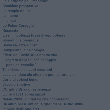
​La sindrome dell’impostore
​Cambiare prospettiva
La terapia online
La libertà
​Il tempo
​Lo Psico-Coraggio
Rinascita
​E se l’impotenza fosse il vero potere?
Stereotipi e pregiudizi
​Brava ragazza a chi?
​Compleanni e psicologia
Effetti del Covid sulla nostra vita
Il segreto della felicità di coppia
​I “pensieri-vampiro”
​Tu chiamale se vuoi emozioni
​Lascia andare ciò che non puoi controllare
L’arte di volersi bene
​Vaccino emotivo
CO(ndi)VID(iamo) esperienze
​E che il 2021 abbia inizio!
​Natale 2020…un Natale che ricorderemo
Un aiuto per le difficoltà quotidiane: le life skills
​In balia delle ond(ate)