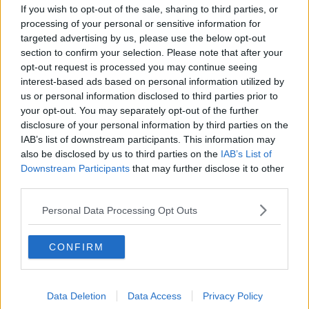
If you wish to opt-out of the sale, sharing to third parties, or
​Storie antiche di tempi moderni
processing of your personal or sensitive information for
​Quello che alle mamme non dicono
targeted advertising by us, please use the below opt-out
Adultescenza
section to confirm your selection. Please note that after your
Homo imbecillis
​4 anni di Blog
opt-out request is processed you may continue seeing
Quando il silenzio è aggressivo
interest-based ads based on personal information utilized by
​Il passato, questo conosciuto!
us or personal information disclosed to third parties prior to
​Clima ballerino e sbalzi d’umore
your opt-out. You may separately opt-out of the further
La maternità
disclosure of your personal information by third parties on the
​L’uomo o l’orso?
IAB’s list of downstream participants. This information may
Non hanno un amico a teatro​
also be disclosed by us to third parties on the
IAB’s List of
​Tutta una questione di rispetto
Downstream Participants
that may further disclose it to other
​Cose che ci esauriscono
third parties.
​Vespa che passione!
​Lasciate ai vostri figli il diritto di piangere
Personal Data Processing Opt Outs
​Parole d’amore regalate al vento
​Essere genitori di un adolescente
​Saper pazientare
CONFIRM
​Giornata del Fiocchetto Lilla
​Venerdì emozionalmente sostenibile
Ma ti ascolti?
Data Deletion
Data Access
Privacy Policy
Contornati di persone che…