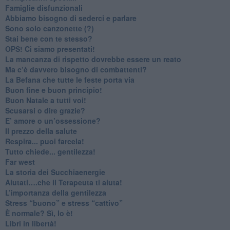
​Famiglie disfunzionali
​Abbiamo bisogno di sederci e parlare
Sono solo canzonette (?)
​Stai bene con te stesso?
​OPS! Ci siamo presentati!
​La mancanza di rispetto dovrebbe essere un reato
​Ma c’è davvero bisogno di combattenti?
​La Befana che tutte le feste porta via
Buon fine e buon principio!
​Buon Natale a tutti voi!
​Scusarsi o dire grazie?
​E’ amore o un’ossessione?
​Il prezzo della salute
​Respira... puoi farcela!
​Tutto chiede... gentilezza!
​Far west
​La storia dei Succhiaenergie
​Aiutati….che il Terapeuta ti aiuta!
​L’importanza della gentilezza
​Stress “buono” e stress “cattivo”
​È normale? Sì, lo è!
​Libri in libertà!