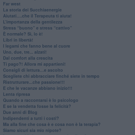
​Far west
​La storia dei Succhiaenergie
​Aiutati….che il Terapeuta ti aiuta!
​L’importanza della gentilezza
​Stress “buono” e stress “cattivo”
​È normale? Sì, lo è!
​Libri in libertà!
​I legami che fanno bene al cuore
Uno, due, tre... alzati!​
​Dal comfort alla crescita
​Ti pago?! Allora mi appartieni!​
​Consigli di lettura…e ascolto
​Scegliete chi abbracciare finché siete in tempo
​Ristrutturare...che passione!!!
​E che le vacanze abbiano inizio!!!
​Lenta ripresa
​Quando a raccontarsi è lo psicologo
​E se la vendetta fosse la felicità?
​Due anni di Blog
​Indipendenti a tutti i costi?
​Ma alla fine che cosa è e cosa non è la terapia?
​Siamo sicuri sia mio nipote?