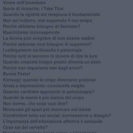
​Vivere nell’incertezza
​Storie di rinascita: i Take That
​Quando la rigidità del terapeuta è fondamentale
​Non sei indietro, stai seguendo il tuo tempo
​Perché abbiamo bisogno di Sanremo?
​Maschilismo inconsapevole
​La donna può scegliere di non essere madre!
​Perché abbiamo così bisogno di supereroi?
​I collegamenti tra filosofia e psicologia
​Perché tutti si sentono in dovere di dire la loro
​Quando crescere troppo presto diventa un peso
​Perché non impariamo mai dagli errori?
​Buone Feste!
​Kintsugi: quando le crepe diventano preziose
Ansia e depressione: conoscerle meglio
Quando cambiare approccio in psicoterapia?
​Quando la mente è più stanca del corpo
Non dormo, che cosa vuol dire?
​Rinnovare gli spazi per rinnovare noi stessi
​Condividere tutto sui social: connessione o disagio?
​L’importanza dell’educazione affettiva e sessuale
​Cosa sai del cervello?
Prendere posizione per la salute e l’incolumità