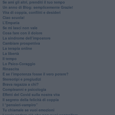
​Se ami gli altri, prenditi il tuo tempo
​Un anno di Blog: semplicemente Grazie!
​Vita di coppia, conflitti e desideri
​Ciao scuola!
​L’Empatia
​Se mi lasci non vale
Cosa fare con il dolore
​La sindrome dell’impostore
​Cambiare prospettiva
La terapia online
La libertà
​Il tempo
​Lo Psico-Coraggio
Rinascita
​E se l’impotenza fosse il vero potere?
Stereotipi e pregiudizi
​Brava ragazza a chi?
​Compleanni e psicologia
Effetti del Covid sulla nostra vita
Il segreto della felicità di coppia
​I “pensieri-vampiro”
​Tu chiamale se vuoi emozioni
​Lascia andare ciò che non puoi controllare