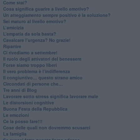
​Come stai?
Cosa significa guarire a livello emotivo?
​Un atteggiamento sempre positivo è la soluzione?
​Sei maturo al livello emotivo?
​L’amicizia
​L’empatia da sola basta?
​Cavalcare l’urgenza? No grazie!
Ripartire
​Ci rivediamo a settembre!
​Il ruolo degli attivatori del benessere
​Forse siamo troppo liberi
​Il vero problema è l’indifferenza
​Il congiuntivo… questo strano amico
​Circondati di persone che…
​Tre anni di Blog
​Lavorare sotto stress significa lavorare male
​Le distorsioni cognitive
​Buona Festa della Repubblica
Le emozioni
​Ce la posso fare!!!
​Cose delle quali non dovremmo scusarci
​La famiglia
​Se avessi fatto questo forse adesso…