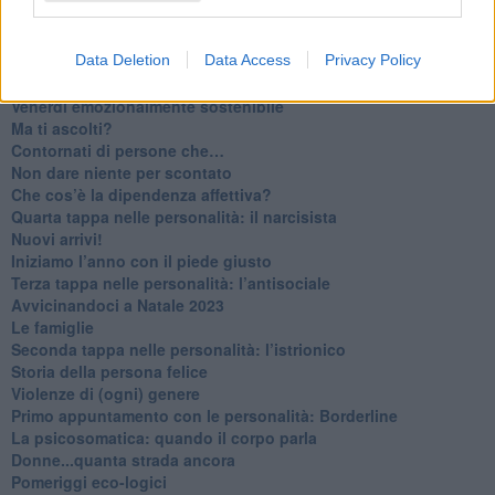
​Parole d’amore regalate al vento
​Essere genitori di un adolescente
Data Deletion
Data Access
Privacy Policy
​Saper pazientare
​Giornata del Fiocchetto Lilla
​Venerdì emozionalmente sostenibile
Ma ti ascolti?
Contornati di persone che…
Non dare niente per scontato
Che cos’è la dipendenza affettiva?
Quarta tappa nelle personalità: il narcisista
​Nuovi arrivi!
​Iniziamo l’anno con il piede giusto
​Terza tappa nelle personalità: l’antisociale
​Avvicinandoci a Natale 2023
Le famiglie
Seconda tappa nelle personalità: l’istrionico
​Storia della persona felice
Violenze di (ogni) genere
​Primo appuntamento con le personalità: Borderline
La psicosomatica: quando il corpo parla
Donne...quanta strada ancora
​Pomeriggi eco-logici