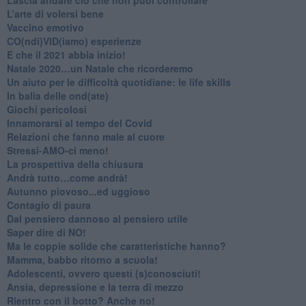
L’arte di volersi bene
​Vaccino emotivo
CO(ndi)VID(iamo) esperienze
​E che il 2021 abbia inizio!
​Natale 2020…un Natale che ricorderemo
Un aiuto per le difficoltà quotidiane: le life skills
​In balia delle ond(ate)
Giochi pericolosi
Innamorarsi al tempo del Covid
​Relazioni che fanno male al cuore
​Stressi-AMO-ci meno!
​La prospettiva della chiusura
​Andrà tutto…come andrà!
Autunno piovoso...ed uggioso
​Contagio di paura
​Dal pensiero dannoso al pensiero utile
​Saper dire di NO!
​Ma le coppie solide che caratteristiche hanno?
​Mamma, babbo ritorno a scuola!
Adolescenti, ovvero questi (s)conosciuti!
Ansia, depressione e la terra di mezzo
​Rientro con il botto? Anche no!