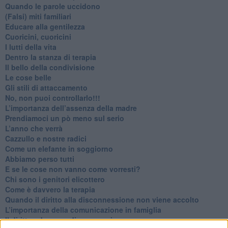
​Quando le parole uccidono
​(Falsi) miti familiari
​Educare alla gentilezza
​Cuoricini, cuoricini
I lutti della vita
​Dentro la stanza di terapia
​Il bello della condivisione
Le cose belle
​Gli stili di attaccamento
No, non puoi controllarlo!!!
​L’importanza dell’assenza della madre
​Prendiamoci un pò meno sul serio
​L’anno che verrà
​Cazzullo e nostre radici
​Come un elefante in soggiorno
​Abbiamo perso tutti
E se le cose non vanno come vorresti?
​Chi sono i genitori elicottero
Come è davvero la terapia
Quando il diritto alla disconnessione non viene accolto
​L’importanza della comunicazione in famiglia
​Il diritto ad essere disconnessi