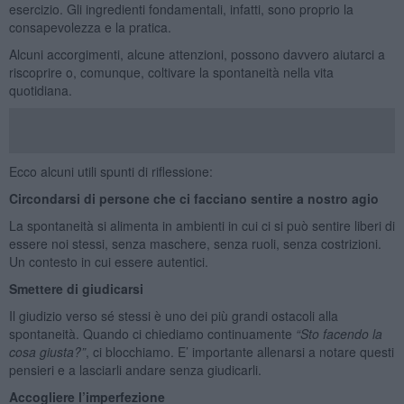
esercizio. Gli ingredienti fondamentali, infatti, sono proprio la
consapevolezza e la pratica.
Alcuni accorgimenti, alcune attenzioni, possono davvero aiutarci a
riscoprire o, comunque, coltivare la spontaneità nella vita
quotidiana.
Ecco alcuni utili spunti di riflessione:
Circondarsi di persone che ci facciano sentire a nostro agio
La spontaneità si alimenta in ambienti in cui ci si può sentire liberi di
essere noi stessi, senza maschere, senza ruoli, senza costrizioni.
Un contesto in cui essere autentici.
Smettere di giudicarsi
Il giudizio verso sé stessi è uno dei più grandi ostacoli alla
spontaneità. Quando ci chiediamo continuamente
“Sto facendo la
cosa giusta?”
, ci blocchiamo. E’ importante allenarsi a notare questi
pensieri e a lasciarli andare senza giudicarli.
Accogliere l’imperfezione