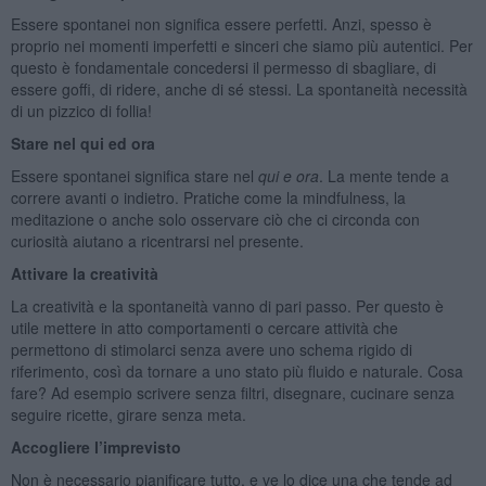
Essere spontanei non significa essere perfetti. Anzi, spesso è
proprio nei momenti imperfetti e sinceri che siamo più autentici. Per
questo è fondamentale concedersi il permesso di sbagliare, di
essere goffi, di ridere, anche di sé stessi. La spontaneità necessità
di un pizzico di follia!
Stare nel qui ed ora
Essere spontanei significa stare nel
qui e ora
. La mente tende a
correre avanti o indietro. Pratiche come la mindfulness, la
meditazione o anche solo osservare ciò che ci circonda con
curiosità aiutano a ricentrarsi nel presente.
Attivare la creatività
La creatività e la spontaneità vanno di pari passo. Per questo è
utile mettere in atto comportamenti o cercare attività che
permettono di stimolarci senza avere uno schema rigido di
riferimento, così da tornare a uno stato più fluido e naturale. Cosa
fare? Ad esempio scrivere senza filtri, disegnare, cucinare senza
seguire ricette, girare senza meta.
Accogliere l’imprevisto
Non è necessario pianificare tutto, e ve lo dice una che tende ad