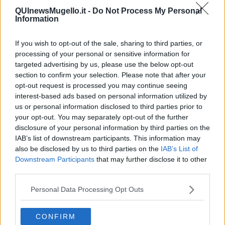
​Il pensiero dicotomico e la salute mentale
QUInewsMugello.it -
Do Not Process My Personal
​Consigli di lettura per genitori e non solo
Information
​La Clownterapia
​Differenze tra persone frustrate e non
L’invisibile fatica mentale
If you wish to opt-out of the sale, sharing to third parties, or
Vacanze a km zero
processing of your personal or sensitive information for
​Buone Vacan(si)e!
targeted advertising by us, please use the below opt-out
​Il lato positivo delle cose
section to confirm your selection. Please note that after your
​Storie antiche di tempi moderni
opt-out request is processed you may continue seeing
​Quello che alle mamme non dicono
interest-based ads based on personal information utilized by
Adultescenza
us or personal information disclosed to third parties prior to
Homo imbecillis
your opt-out. You may separately opt-out of the further
​4 anni di Blog
disclosure of your personal information by third parties on the
Quando il silenzio è aggressivo
IAB’s list of downstream participants. This information may
​Il passato, questo conosciuto!
also be disclosed by us to third parties on the
IAB’s List of
​Clima ballerino e sbalzi d’umore
Downstream Participants
that may further disclose it to other
La maternità
third parties.
​L’uomo o l’orso?
Non hanno un amico a teatro​
Personal Data Processing Opt Outs
​Tutta una questione di rispetto
​Cose che ci esauriscono
​Vespa che passione!
CONFIRM
​Lasciate ai vostri figli il diritto di piangere