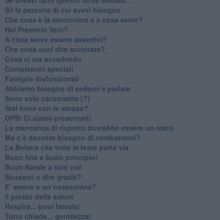
​Sii la persona di cui avevi bisogno
Che cosa è la serotonina e a cosa serve?
​Hai Presente Vero?
A cosa serve essere assertivi?
​Che cosa vuol dire accettare?
​Cosa ci sta accadendo
​Compleanni speciali
​Famiglie disfunzionali
​Abbiamo bisogno di sederci e parlare
Sono solo canzonette (?)
​Stai bene con te stesso?
​OPS! Ci siamo presentati!
​La mancanza di rispetto dovrebbe essere un reato
​Ma c’è davvero bisogno di combattenti?
​La Befana che tutte le feste porta via
Buon fine e buon principio!
​Buon Natale a tutti voi!
​Scusarsi o dire grazie?
​E’ amore o un’ossessione?
​Il prezzo della salute
​Respira... puoi farcela!
​Tutto chiede... gentilezza!