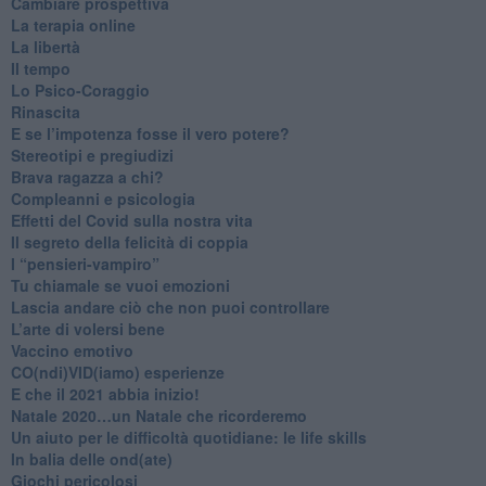
​Cambiare prospettiva
La terapia online
La libertà
​Il tempo
​Lo Psico-Coraggio
Rinascita
​E se l’impotenza fosse il vero potere?
Stereotipi e pregiudizi
​Brava ragazza a chi?
​Compleanni e psicologia
Effetti del Covid sulla nostra vita
Il segreto della felicità di coppia
​I “pensieri-vampiro”
​Tu chiamale se vuoi emozioni
​Lascia andare ciò che non puoi controllare
L’arte di volersi bene
​Vaccino emotivo
CO(ndi)VID(iamo) esperienze
​E che il 2021 abbia inizio!
​Natale 2020…un Natale che ricorderemo
Un aiuto per le difficoltà quotidiane: le life skills
​In balia delle ond(ate)
Giochi pericolosi