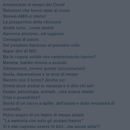
Innamorarsi al tempo del Covid
​Relazioni che fanno male al cuore
​Stressi-AMO-ci meno!
​La prospettiva della chiusura
​Andrà tutto…come andrà!
Autunno piovoso...ed uggioso
​Contagio di paura
​Dal pensiero dannoso al pensiero utile
​Saper dire di NO!
​Ma le coppie solide che caratteristiche hanno?
​Mamma, babbo ritorno a scuola!
Adolescenti, ovvero questi (s)conosciuti!
Ansia, depressione e la terra di mezzo
​Rientro con il botto? Anche no!
Dimmi dove andrai in vacanza e ti dirò chi sei!
​Estate, psicologia, animali…una strana triade!
​Crisi o possibilità?
​Storia di un tacco a spillo, dell’ansia e della necessità di
controllo
​Psico-sogno di un teatro di mezza estate
"La memoria che solo gli anziani hanno"
​Vi è mai capitato essere in bici…ma senza sella?!