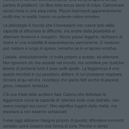
parlare di problemi. Un libro letto senza sensi di colpa. Camminare
senza meta in una sera calda. Piccoli frammenti apparentemente
inutili che, in realtà, hanno un potente valore emotivo.
La psicologia ci ricorda che il benessere non nasce solo dalla
capacità di affrontare le difficoltà, ma anche dalla possibilità di
alternare tensione e recupero. Senza pause leggere, rischiamo di
vivere in una modalità di sopravvivenza permanente. E nessuno
può restare a lungo in apnea, nenache se è un’apnea emotiva.
L’estate, simbolicamente, ci invita proprio a questo: ad allentare.
Non ignorare ciò che accade nel mondo, ma smettere per qualche
istante di portarne tutto il peso sulle spalle. La leggerezza è uno
spazio mentale in cui possiamo abitare, in cui possiamo respirare,
tornare al qui ed ora, ricordarci che siamo fatti anche di piacere,
gioco, relazioni, lentezza.
C’è una frase dello scrittore Italo Calvino che definisce la
leggerezza come la capacità di “planare sulle cose dall’alto, non
avere macigni sul cuore”. Non significa fuggire dalla realtà, ma
imparare a non esserne schiacciati.
Forse oggi abbiamo bisogno proprio di questo: difendere momenti
semplici come fossero una forma di cura. Perché in tempi