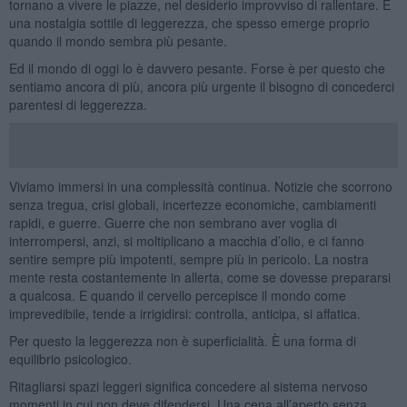
tornano a vivere le piazze, nel desiderio improvviso di rallentare. È
una nostalgia sottile di leggerezza, che spesso emerge proprio
quando il mondo sembra più pesante.
Ed il mondo di oggi lo è davvero pesante. Forse è per questo che
sentiamo ancora di più, ancora più urgente il bisogno di concederci
parentesi di leggerezza.
Viviamo immersi in una complessità continua. Notizie che scorrono
senza tregua, crisi globali, incertezze economiche, cambiamenti
rapidi, e guerre. Guerre che non sembrano aver voglia di
interrompersi, anzi, si moltiplicano a macchia d’olio, e ci fanno
sentire sempre più impotenti, sempre più in pericolo. La nostra
mente resta costantemente in allerta, come se dovesse prepararsi
a qualcosa. E quando il cervello percepisce il mondo come
imprevedibile, tende a irrigidirsi: controlla, anticipa, si affatica.
Per questo la leggerezza non è superficialità. È una forma di
equilibrio psicologico.
Ritagliarsi spazi leggeri significa concedere al sistema nervoso
momenti in cui non deve difendersi. Una cena all’aperto senza