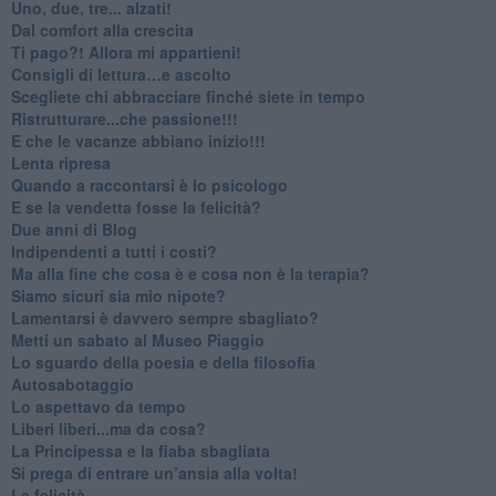
Uno, due, tre... alzati!​
​Dal comfort alla crescita
​Ti pago?! Allora mi appartieni!​
​Consigli di lettura…e ascolto
​Scegliete chi abbracciare finché siete in tempo
​Ristrutturare...che passione!!!
​E che le vacanze abbiano inizio!!!
​Lenta ripresa
​Quando a raccontarsi è lo psicologo
​E se la vendetta fosse la felicità?
​Due anni di Blog
​Indipendenti a tutti i costi?
​Ma alla fine che cosa è e cosa non è la terapia?
​Siamo sicuri sia mio nipote?
​Lamentarsi è davvero sempre sbagliato?
​Metti un sabato al Museo Piaggio
​Lo sguardo della poesia e della filosofia
Autosabotaggio
​Lo aspettavo da tempo
​Liberi liberi...ma da cosa?
​La Principessa e la fiaba sbagliata
Si prega di entrare un’ansia alla volta!
​La felicità