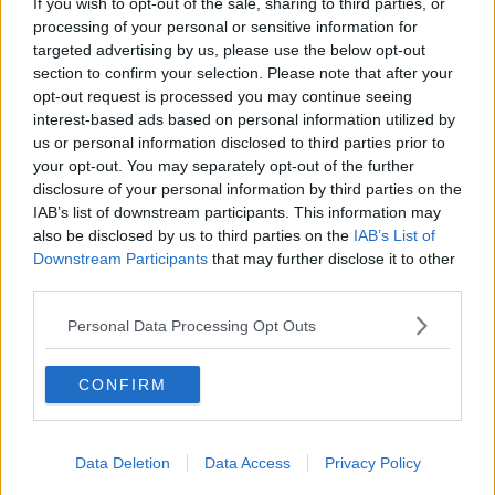
If you wish to opt-out of the sale, sharing to third parties, or
​Quello che alle mamme non dicono
processing of your personal or sensitive information for
Adultescenza
targeted advertising by us, please use the below opt-out
Homo imbecillis
section to confirm your selection. Please note that after your
​4 anni di Blog
opt-out request is processed you may continue seeing
Quando il silenzio è aggressivo
interest-based ads based on personal information utilized by
​Il passato, questo conosciuto!
us or personal information disclosed to third parties prior to
​Clima ballerino e sbalzi d’umore
your opt-out. You may separately opt-out of the further
La maternità
disclosure of your personal information by third parties on the
​L’uomo o l’orso?
IAB’s list of downstream participants. This information may
Non hanno un amico a teatro​
also be disclosed by us to third parties on the
IAB’s List of
​Tutta una questione di rispetto
Downstream Participants
that may further disclose it to other
​Cose che ci esauriscono
third parties.
​Vespa che passione!
​Lasciate ai vostri figli il diritto di piangere
Personal Data Processing Opt Outs
​Parole d’amore regalate al vento
​Essere genitori di un adolescente
​Saper pazientare
CONFIRM
​Giornata del Fiocchetto Lilla
​Venerdì emozionalmente sostenibile
Ma ti ascolti?
Contornati di persone che…
Data Deletion
Data Access
Privacy Policy
Non dare niente per scontato