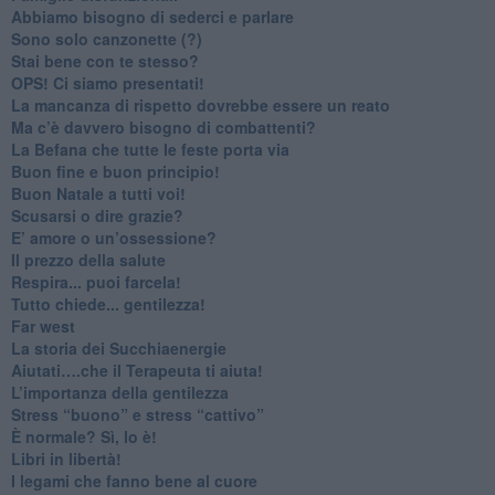
​Abbiamo bisogno di sederci e parlare
Sono solo canzonette (?)
​Stai bene con te stesso?
​OPS! Ci siamo presentati!
​La mancanza di rispetto dovrebbe essere un reato
​Ma c’è davvero bisogno di combattenti?
​La Befana che tutte le feste porta via
Buon fine e buon principio!
​Buon Natale a tutti voi!
​Scusarsi o dire grazie?
​E’ amore o un’ossessione?
​Il prezzo della salute
​Respira... puoi farcela!
​Tutto chiede... gentilezza!
​Far west
​La storia dei Succhiaenergie
​Aiutati….che il Terapeuta ti aiuta!
​L’importanza della gentilezza
​Stress “buono” e stress “cattivo”
​È normale? Sì, lo è!
​Libri in libertà!
​I legami che fanno bene al cuore