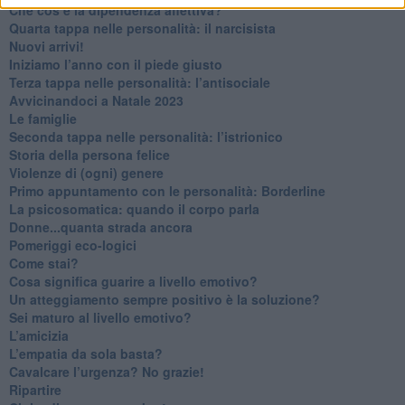
Che cos’è la dipendenza affettiva?
Quarta tappa nelle personalità: il narcisista
​Nuovi arrivi!
​Iniziamo l’anno con il piede giusto
​Terza tappa nelle personalità: l’antisociale
​Avvicinandoci a Natale 2023
Le famiglie
Seconda tappa nelle personalità: l’istrionico
​Storia della persona felice
Violenze di (ogni) genere
​Primo appuntamento con le personalità: Borderline
La psicosomatica: quando il corpo parla
Donne...quanta strada ancora
​Pomeriggi eco-logici
​Come stai?
Cosa significa guarire a livello emotivo?
​Un atteggiamento sempre positivo è la soluzione?
​Sei maturo al livello emotivo?
​L’amicizia
​L’empatia da sola basta?
​Cavalcare l’urgenza? No grazie!
Ripartire