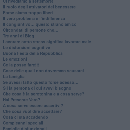
​Ci rivediamo a settembre!
​Il ruolo degli attivatori del benessere
​Forse siamo troppo liberi
​Il vero problema è l’indifferenza
​Il congiuntivo… questo strano amico
​Circondati di persone che…
​Tre anni di Blog
​Lavorare sotto stress significa lavorare male
​Le distorsioni cognitive
​Buona Festa della Repubblica
Le emozioni
​Ce la posso fare!!!
​Cose delle quali non dovremmo scusarci
​La famiglia
​Se avessi fatto questo forse adesso…
​Sii la persona di cui avevi bisogno
Che cosa è la serotonina e a cosa serve?
​Hai Presente Vero?
A cosa serve essere assertivi?
​Che cosa vuol dire accettare?
​Cosa ci sta accadendo
​Compleanni speciali
​Famiglie disfunzionali