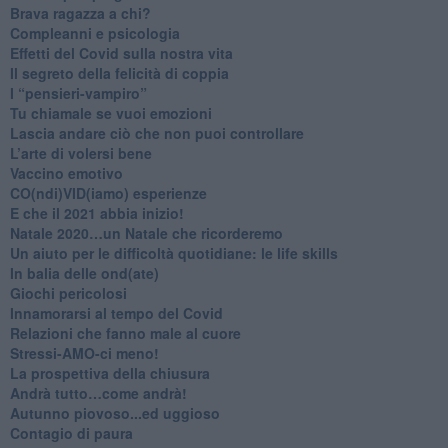
​Brava ragazza a chi?
​Compleanni e psicologia
Effetti del Covid sulla nostra vita
Il segreto della felicità di coppia
​I “pensieri-vampiro”
​Tu chiamale se vuoi emozioni
​Lascia andare ciò che non puoi controllare
L’arte di volersi bene
​Vaccino emotivo
CO(ndi)VID(iamo) esperienze
​E che il 2021 abbia inizio!
​Natale 2020…un Natale che ricorderemo
Un aiuto per le difficoltà quotidiane: le life skills
​In balia delle ond(ate)
Giochi pericolosi
Innamorarsi al tempo del Covid
​Relazioni che fanno male al cuore
​Stressi-AMO-ci meno!
​La prospettiva della chiusura
​Andrà tutto…come andrà!
Autunno piovoso...ed uggioso
​Contagio di paura