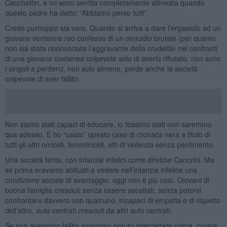
Cecchettin, e mi sono sentita completamente allineata quando
questo padre ha detto: “Abbiamo perso tutti”.
Credo purtroppo sia vero. Quando si arriva a dare l’ergastolo ad un
giovane ventenne reo confesso di un omicidio brutale (per quanto
non sia stata riconosciuta l’aggravante della crudeltà) nei confronti
di una giovane coetanea colpevole solo di averlo rifiutato, non sono
i singoli a perderci, non solo almeno, perde anche la società
colpevole di aver fallito.
Non siamo stati capaci di educare, lo fossimo stati non saremmo
qua adesso. E ho “usato” questo caso di cronaca nera a titolo di
tutti gli altri omicidi, femminicidi, atti di violenza senza pentimento.
Una società ferita, con infanzie infelici come direbbe Cancrini. Ma
se prima eravamo abituati a vedere nell’infanzia infelice una
condizione sociale di svantaggio, oggi non è più così. Giovani di
buona famiglia cresciuti senza essere ascoltati, senza potersi
confrontare davvero con qualcuno, incapaci di empatia e di rispetto
dell’altro, auto centrati cresciuti da altri auto centrati.
Se non avessimo fallito avremmo potuto intercettare prima, curare