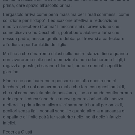
prima, dare spazio all’ascolto prima.
L’ergastolo arriva come pena massima per i reati commessi, come
soluzione per il “dopo”. L’educazione affettiva e l’educazione
emotiva sarebbero i “prima” i meccanismi di prevenzione che,
come diceva Gino Cecchettin, potrebbero aiutare a far sì che
nessun padre, nessun genitore debba poi trovarsi a partecipare
all’udienza per l’omicidio del figlio.
Ma fino a che rimarremo chiusi nelle nostre stanze, fino a quando
non lavoreremo sulle nostre emozioni e non educheremo i figli, i
ragazzi a questo, ci saranno tribunali, pene e neonati sepolti in
giardino.
Fino a che continueremo a pensare che tutto questo non ci
toccherà, che noi non avremo mai a che fare con questi omicidi,
che noi come società niente possiamo, fino a quando continueremo
a delegare l’educazione delle nuove generazioni ad altri, senza
metterci in prima linea, allora si ci saranno tribunali per omicidi,
genitori senza figli, neonati sepolti e quanto altro la mancanza di
empatia e di limite potrà far scaturire nelle menti delle infanzie
infelici.
Federica Giusti