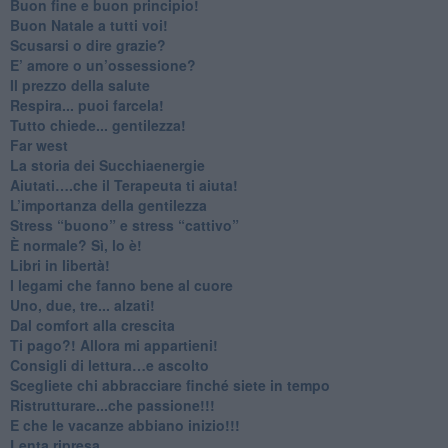
Buon fine e buon principio!
​Buon Natale a tutti voi!
​Scusarsi o dire grazie?
​E’ amore o un’ossessione?
​Il prezzo della salute
​Respira... puoi farcela!
​Tutto chiede... gentilezza!
​Far west
​La storia dei Succhiaenergie
​Aiutati….che il Terapeuta ti aiuta!
​L’importanza della gentilezza
​Stress “buono” e stress “cattivo”
​È normale? Sì, lo è!
​Libri in libertà!
​I legami che fanno bene al cuore
Uno, due, tre... alzati!​
​Dal comfort alla crescita
​Ti pago?! Allora mi appartieni!​
​Consigli di lettura…e ascolto
​Scegliete chi abbracciare finché siete in tempo
​Ristrutturare...che passione!!!
​E che le vacanze abbiano inizio!!!
​Lenta ripresa