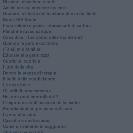
Di amori, maschere e ruoli
​Amici con cui crescere insieme
​Quando la libertà del bambino deriva dai limiti
Buon XXV Aprile
​Frasi celebri e psico_interessanti di cartoni
​Panchine rosso sangue
​Cosa dice il tuo corpo della tua mente?
​Quando le parole uccidono
​(Falsi) miti familiari
​Educare alla gentilezza
​Cuoricini, cuoricini
I lutti della vita
​Dentro la stanza di terapia
​Il bello della condivisione
Le cose belle
​Gli stili di attaccamento
No, non puoi controllarlo!!!
​L’importanza dell’assenza della madre
​Prendiamoci un pò meno sul serio
​L’anno che verrà
​Cazzullo e nostre radici
​Come un elefante in soggiorno
​Abbiamo perso tutti