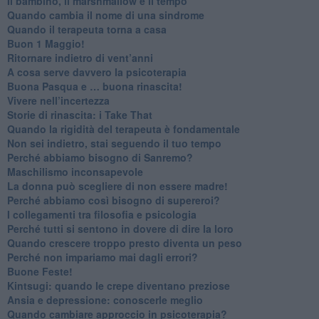
Il bambino, il marshmallow e il tempo
​Quando cambia il nome di una sindrome
​Quando il terapeuta torna a casa
​Buon 1 Maggio!
Ritornare indietro di vent’anni
​A cosa serve davvero la psicoterapia
​Buona Pasqua e … buona rinascita!
​Vivere nell’incertezza
​Storie di rinascita: i Take That
​Quando la rigidità del terapeuta è fondamentale
​Non sei indietro, stai seguendo il tuo tempo
​Perché abbiamo bisogno di Sanremo?
​Maschilismo inconsapevole
​La donna può scegliere di non essere madre!
​Perché abbiamo così bisogno di supereroi?
​I collegamenti tra filosofia e psicologia
​Perché tutti si sentono in dovere di dire la loro
​Quando crescere troppo presto diventa un peso
​Perché non impariamo mai dagli errori?
​Buone Feste!
​Kintsugi: quando le crepe diventano preziose
Ansia e depressione: conoscerle meglio
Quando cambiare approccio in psicoterapia?