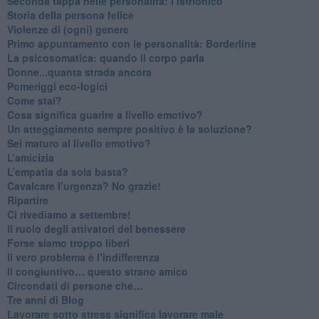
Seconda tappa nelle personalità: l’istrionico
​Storia della persona felice
Violenze di (ogni) genere
​Primo appuntamento con le personalità: Borderline
La psicosomatica: quando il corpo parla
Donne...quanta strada ancora
​Pomeriggi eco-logici
​Come stai?
Cosa significa guarire a livello emotivo?
​Un atteggiamento sempre positivo è la soluzione?
​Sei maturo al livello emotivo?
​L’amicizia
​L’empatia da sola basta?
​Cavalcare l’urgenza? No grazie!
Ripartire
​Ci rivediamo a settembre!
​Il ruolo degli attivatori del benessere
​Forse siamo troppo liberi
​Il vero problema è l’indifferenza
​Il congiuntivo… questo strano amico
​Circondati di persone che…
​Tre anni di Blog
​Lavorare sotto stress significa lavorare male