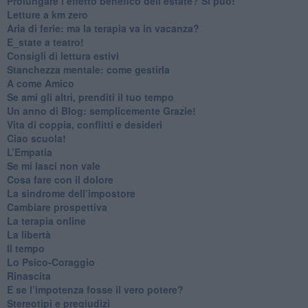
Prolungare l’effetto benefico dell’estate? Si può!
​Letture a km zero
​Aria di ferie: ma la terapia va in vacanza?
​E_state a teatro!
​Consigli di lettura estivi
​Stanchezza mentale: come gestirla
​A come Amico
​Se ami gli altri, prenditi il tuo tempo
​Un anno di Blog: semplicemente Grazie!
​Vita di coppia, conflitti e desideri
​Ciao scuola!
​L’Empatia
​Se mi lasci non vale
Cosa fare con il dolore
​La sindrome dell’impostore
​Cambiare prospettiva
La terapia online
La libertà
​Il tempo
​Lo Psico-Coraggio
Rinascita
​E se l’impotenza fosse il vero potere?
Stereotipi e pregiudizi