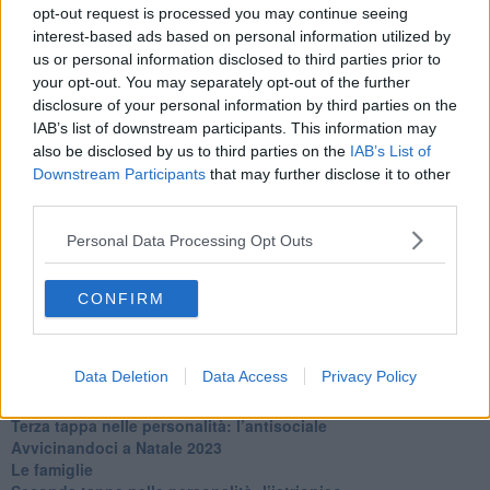
La maternità
opt-out request is processed you may continue seeing
​L’uomo o l’orso?
interest-based ads based on personal information utilized by
Non hanno un amico a teatro​
us or personal information disclosed to third parties prior to
​Tutta una questione di rispetto
your opt-out. You may separately opt-out of the further
​Cose che ci esauriscono
disclosure of your personal information by third parties on the
​Vespa che passione!
IAB’s list of downstream participants. This information may
​Lasciate ai vostri figli il diritto di piangere
also be disclosed by us to third parties on the
IAB’s List of
​Parole d’amore regalate al vento
Downstream Participants
that may further disclose it to other
​Essere genitori di un adolescente
third parties.
​Saper pazientare
​Giornata del Fiocchetto Lilla
Personal Data Processing Opt Outs
​Venerdì emozionalmente sostenibile
Ma ti ascolti?
Contornati di persone che…
CONFIRM
Non dare niente per scontato
Che cos’è la dipendenza affettiva?
Quarta tappa nelle personalità: il narcisista
Data Deletion
Data Access
Privacy Policy
​Nuovi arrivi!
​Iniziamo l’anno con il piede giusto
​Terza tappa nelle personalità: l’antisociale
​Avvicinandoci a Natale 2023
Le famiglie