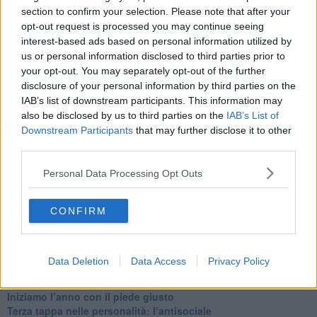
section to confirm your selection. Please note that after your
​Il passato, questo conosciuto!
​Clima ballerino e sbalzi d’umore
opt-out request is processed you may continue seeing
La maternità
interest-based ads based on personal information utilized by
​L’uomo o l’orso?
us or personal information disclosed to third parties prior to
Non hanno un amico a teatro​
your opt-out. You may separately opt-out of the further
​Tutta una questione di rispetto
disclosure of your personal information by third parties on the
​Cose che ci esauriscono
IAB’s list of downstream participants. This information may
​Vespa che passione!
also be disclosed by us to third parties on the
IAB’s List of
​Lasciate ai vostri figli il diritto di piangere
Downstream Participants
that may further disclose it to other
​Parole d’amore regalate al vento
third parties.
​Essere genitori di un adolescente
​Saper pazientare
Personal Data Processing Opt Outs
​Giornata del Fiocchetto Lilla
​Venerdì emozionalmente sostenibile
Ma ti ascolti?
CONFIRM
Contornati di persone che…
Non dare niente per scontato
Che cos’è la dipendenza affettiva?
Data Deletion
Data Access
Privacy Policy
Quarta tappa nelle personalità: il narcisista
​Nuovi arrivi!
​Iniziamo l’anno con il piede giusto
​Terza tappa nelle personalità: l’antisociale