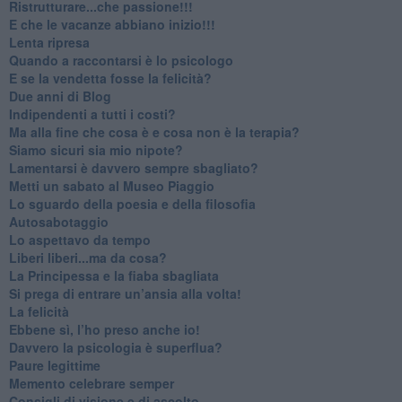
​Ristrutturare...che passione!!!
​E che le vacanze abbiano inizio!!!
​Lenta ripresa
​Quando a raccontarsi è lo psicologo
​E se la vendetta fosse la felicità?
​Due anni di Blog
​Indipendenti a tutti i costi?
​Ma alla fine che cosa è e cosa non è la terapia?
​Siamo sicuri sia mio nipote?
​Lamentarsi è davvero sempre sbagliato?
​Metti un sabato al Museo Piaggio
​Lo sguardo della poesia e della filosofia
Autosabotaggio
​Lo aspettavo da tempo
​Liberi liberi...ma da cosa?
​La Principessa e la fiaba sbagliata
Si prega di entrare un’ansia alla volta!
​La felicità
​Ebbene sì, l’ho preso anche io!
​Davvero la psicologia è superflua?
Paure legittime
​Memento celebrare semper
​Consigli di visione e di ascolto