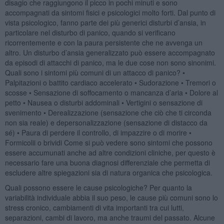
disagio che raggiungono il picco in pochi minuti e sono
accompagnati da sintomi fisici e psicologici molto forti. Dal punto di
vista psicologico, fanno parte dei più generici disturbi d’ansia, in
particolare nel disturbo di panico, quando si verificano
ricorrentemente e con la paura persistente che ne avvenga un
altro. Un disturbo d’ansia generalizzato può essere accompagnato
da episodi di attacchi di panico, ma le due cose non sono sinonimi.
Quali sono i sintomi più comuni di un attacco di panico? •
Palpitazioni o battito cardiaco accelerato • Sudorazione • Tremori o
scosse • Sensazione di soffocamento o mancanza d’aria • Dolore al
petto • Nausea o disturbi addominali • Vertigini o sensazione di
svenimento • Derealizzazione (sensazione che ciò che ti circonda
non sia reale) e depersonalizzazione (sensazione di distacco da
sé) • Paura di perdere il controllo, di impazzire o di morire •
Formicolii o brividi Come si può vedere sono sintomi che possono
essere accumunati anche ad altre condizioni cliniche, per questo è
necessario fare una buona diagnosi differenziale che permetta di
escludere altre spiegazioni sia di natura organica che psicologica.
Quali possono essere le cause psicologiche? Per quanto la
variabilità individuale abbia il suo peso, le cause più comuni sono lo
stress cronico, cambiamenti di vita importanti tra cui lutti,
separazioni, cambi di lavoro, ma anche traumi del passato. Alcune