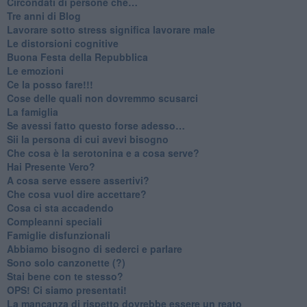
​Circondati di persone che…
​Tre anni di Blog
​Lavorare sotto stress significa lavorare male
​Le distorsioni cognitive
​Buona Festa della Repubblica
Le emozioni
​Ce la posso fare!!!
​Cose delle quali non dovremmo scusarci
​La famiglia
​Se avessi fatto questo forse adesso…
​Sii la persona di cui avevi bisogno
Che cosa è la serotonina e a cosa serve?
​Hai Presente Vero?
A cosa serve essere assertivi?
​Che cosa vuol dire accettare?
​Cosa ci sta accadendo
​Compleanni speciali
​Famiglie disfunzionali
​Abbiamo bisogno di sederci e parlare
Sono solo canzonette (?)
​Stai bene con te stesso?
​OPS! Ci siamo presentati!
​La mancanza di rispetto dovrebbe essere un reato