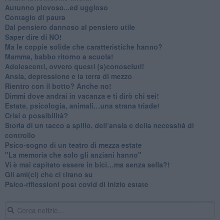
Autunno piovoso...ed uggioso
​Contagio di paura
​Dal pensiero dannoso al pensiero utile
​Saper dire di NO!
​Ma le coppie solide che caratteristiche hanno?
​Mamma, babbo ritorno a scuola!
Adolescenti, ovvero questi (s)conosciuti!
Ansia, depressione e la terra di mezzo
​Rientro con il botto? Anche no!
Dimmi dove andrai in vacanza e ti dirò chi sei!
​Estate, psicologia, animali…una strana triade!
​Crisi o possibilità?
​Storia di un tacco a spillo, dell’ansia e della necessità di
controllo
​Psico-sogno di un teatro di mezza estate
"La memoria che solo gli anziani hanno"
​Vi è mai capitato essere in bici…ma senza sella?!
​Gli ami(ci) che ci tirano su
Psico-riflessioni post covid di inizio estate