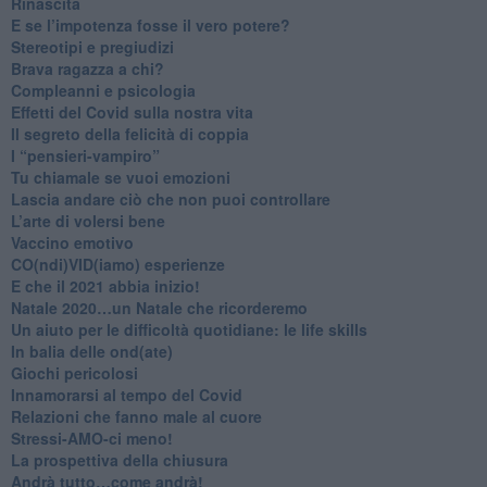
Rinascita
​E se l’impotenza fosse il vero potere?
Stereotipi e pregiudizi
​Brava ragazza a chi?
​Compleanni e psicologia
Effetti del Covid sulla nostra vita
Il segreto della felicità di coppia
​I “pensieri-vampiro”
​Tu chiamale se vuoi emozioni
​Lascia andare ciò che non puoi controllare
L’arte di volersi bene
​Vaccino emotivo
CO(ndi)VID(iamo) esperienze
​E che il 2021 abbia inizio!
​Natale 2020…un Natale che ricorderemo
Un aiuto per le difficoltà quotidiane: le life skills
​In balia delle ond(ate)
Giochi pericolosi
Innamorarsi al tempo del Covid
​Relazioni che fanno male al cuore
​Stressi-AMO-ci meno!
​La prospettiva della chiusura
​Andrà tutto…come andrà!