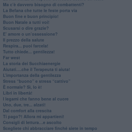
​Ma c’è davvero bisogno di combattenti?
​La Befana che tutte le feste porta via
Buon fine e buon principio!
​Buon Natale a tutti voi!
​Scusarsi o dire grazie?
​E’ amore o un’ossessione?
​Il prezzo della salute
​Respira... puoi farcela!
​Tutto chiede... gentilezza!
​Far west
​La storia dei Succhiaenergie
​Aiutati….che il Terapeuta ti aiuta!
​L’importanza della gentilezza
​Stress “buono” e stress “cattivo”
​È normale? Sì, lo è!
​Libri in libertà!
​I legami che fanno bene al cuore
Uno, due, tre... alzati!​
​Dal comfort alla crescita
​Ti pago?! Allora mi appartieni!​
​Consigli di lettura…e ascolto
​Scegliete chi abbracciare finché siete in tempo