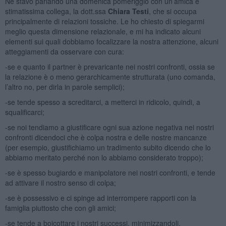
Ne stavo parlando una domenica pomeriggio con un’amica e
stimatissima collega, la dott.ssa
Chiara Testi
, che si occupa
principalmente di relazioni tossiche. Le ho chiesto di spiegarmi
meglio questa dimensione relazionale, e mi ha indicato alcuni
elementi sui quali dobbiamo focalizzare la nostra attenzione, alcuni
atteggiamenti da osservare con cura:
-se e quanto il partner è prevaricante nei nostri confronti, ossia se
la relazione è o meno gerarchicamente strutturata (uno comanda,
l’altro no, per dirla in parole semplici);
-se tende spesso a screditarci, a metterci in ridicolo, quindi, a
squalificarci;
-se noi tendiamo a giustificare ogni sua azione negativa nei nostri
confronti dicendoci che è colpa nostra e delle nostre mancanze
(per esempio, giustifichiamo un tradimento subito dicendo che lo
abbiamo meritato perché non lo abbiamo considerato troppo);
-se è spesso bugiardo e manipolatore nei nostri confronti, e tende
ad attivare il nostro senso di colpa;
-se è possessivo e ci spinge ad interrompere rapporti con la
famiglia piuttosto che con gli amici;
-se tende a boicottare i nostri successi, minimizzandoli.