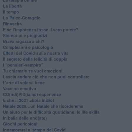
La libertà
​Il tempo
​Lo Psico-Coraggio
Rinascita
​E se l’impotenza fosse il vero potere?
Stereotipi e pregiudizi
​Brava ragazza a chi?
​Compleanni e psicologia
Effetti del Covid sulla nostra vita
Il segreto della felicità di coppia
​I “pensieri-vampiro”
​Tu chiamale se vuoi emozioni
​Lascia andare ciò che non puoi controllare
L’arte di volersi bene
​Vaccino emotivo
CO(ndi)VID(iamo) esperienze
​E che il 2021 abbia inizio!
​Natale 2020…un Natale che ricorderemo
Un aiuto per le difficoltà quotidiane: le life skills
​In balia delle ond(ate)
Giochi pericolosi
Innamorarsi al tempo del Covid