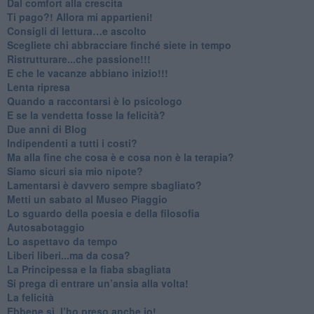
​Dal comfort alla crescita
​Ti pago?! Allora mi appartieni!​
​Consigli di lettura…e ascolto
​Scegliete chi abbracciare finché siete in tempo
​Ristrutturare...che passione!!!
​E che le vacanze abbiano inizio!!!
​Lenta ripresa
​Quando a raccontarsi è lo psicologo
​E se la vendetta fosse la felicità?
​Due anni di Blog
​Indipendenti a tutti i costi?
​Ma alla fine che cosa è e cosa non è la terapia?
​Siamo sicuri sia mio nipote?
​Lamentarsi è davvero sempre sbagliato?
​Metti un sabato al Museo Piaggio
​Lo sguardo della poesia e della filosofia
Autosabotaggio
​Lo aspettavo da tempo
​Liberi liberi...ma da cosa?
​La Principessa e la fiaba sbagliata
Si prega di entrare un’ansia alla volta!
​La felicità
​Ebbene sì, l’ho preso anche io!