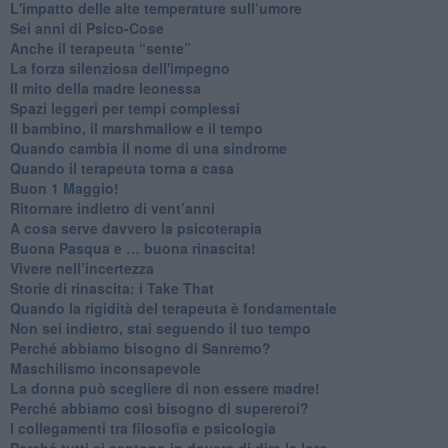
​L'impatto delle alte temperature sull’umore
Sei anni di Psico-Cose
​Anche il terapeuta “sente”
​La forza silenziosa dell'impegno
​Il mito della madre leonessa
Spazi leggeri per tempi complessi
Il bambino, il marshmallow e il tempo
​Quando cambia il nome di una sindrome
​Quando il terapeuta torna a casa
​Buon 1 Maggio!
Ritornare indietro di vent’anni
​A cosa serve davvero la psicoterapia
​Buona Pasqua e … buona rinascita!
​Vivere nell’incertezza
​Storie di rinascita: i Take That
​Quando la rigidità del terapeuta è fondamentale
​Non sei indietro, stai seguendo il tuo tempo
​Perché abbiamo bisogno di Sanremo?
​Maschilismo inconsapevole
​La donna può scegliere di non essere madre!
​Perché abbiamo così bisogno di supereroi?
​I collegamenti tra filosofia e psicologia
​Perché tutti si sentono in dovere di dire la loro