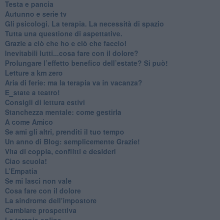
​Testa e pancia
​Autunno e serie tv
​Gli psicologi. La terapia. La necessità di spazio
​Tutta una questione di aspettative.
​Grazie a ciò che ho e ciò che faccio!
​Inevitabili lutti...cosa fare con il dolore?
Prolungare l’effetto benefico dell’estate? Si può!
​Letture a km zero
​Aria di ferie: ma la terapia va in vacanza?
​E_state a teatro!
​Consigli di lettura estivi
​Stanchezza mentale: come gestirla
​A come Amico
​Se ami gli altri, prenditi il tuo tempo
​Un anno di Blog: semplicemente Grazie!
​Vita di coppia, conflitti e desideri
​Ciao scuola!
​L’Empatia
​Se mi lasci non vale
Cosa fare con il dolore
​La sindrome dell’impostore
​Cambiare prospettiva
La terapia online