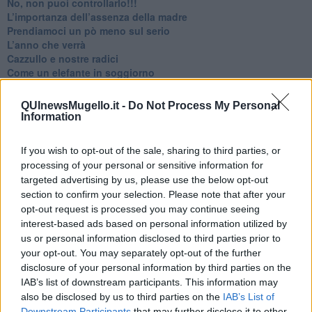
No, non puoi controllarlo!!!
​L’importanza dell’assenza della madre
​Prendiamoci un pò meno sul serio
​L’anno che verrà
​Cazzullo e nostre radici
​Come un elefante in soggiorno
​Abbiamo perso tutti
E se le cose non vanno come vorresti?
QUInewsMugello.it -
Do Not Process My Personal
​Chi sono i genitori elicottero
Information
Come è davvero la terapia
Quando il diritto alla disconnessione non viene accolto
If you wish to opt-out of the sale, sharing to third parties, or
​L’importanza della comunicazione in famiglia
processing of your personal or sensitive information for
​Il diritto ad essere disconnessi
targeted advertising by us, please use the below opt-out
​Il pensiero dicotomico e la salute mentale
section to confirm your selection. Please note that after your
​Consigli di lettura per genitori e non solo
opt-out request is processed you may continue seeing
​La Clownterapia
interest-based ads based on personal information utilized by
​Differenze tra persone frustrate e non
us or personal information disclosed to third parties prior to
L’invisibile fatica mentale
Vacanze a km zero
your opt-out. You may separately opt-out of the further
​Buone Vacan(si)e!
disclosure of your personal information by third parties on the
​Il lato positivo delle cose
IAB’s list of downstream participants. This information may
​Storie antiche di tempi moderni
also be disclosed by us to third parties on the
IAB’s List of
​Quello che alle mamme non dicono
Downstream Participants
that may further disclose it to other