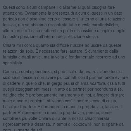
Questi sono alcuni campanelli d’allarme ai quali bisogna fare
attenzione. Ovviamente la presenza di alcuni di questi in un dato
periodo non è sinonimo certo di essere all’interno di una relazione
tossica, ma se abbiamo riscontrato tutte queste caratteristiche,
allora forse è il caso metterci un po' in discussione e capire meglio
la nostra posizione all’interno della relazione stessa.
Chiara mi ricorda quanto sia difficile riuscire ad uscire da queste
relazioni da sole. È necessario farsi aiutare. Sicuramente dalla
famiglia e dagli amici, ma talvolta è fondamentale ricorrere ad uno
specialista.
Come da ogni dipendenza, si può uscire da una relazione tossica
solo se si riesce a non avere più contatti con il partner, onde evitare
di cadere in quello che, in gergo psi, si chiama
ricattura
, ossia tutti
quegli atteggiamenti messi in atto dal partner per ricondurci a sé,
dal dire che è profondamente innamorato di noi, a fingere di stare
male o avere problemi, attivando così il nostro senso di colpa.
Lasciare il partner E riprendere in mano la propria vita, lasciare il
partner E’ riprendere in mano la propria vita, perché, come
sottolinea più volte Chiara durante la nostra chiacchierata -
rigorosamente a distanza, in tempi di lockdown!- non si riparte da
zero, si riparte da sé!