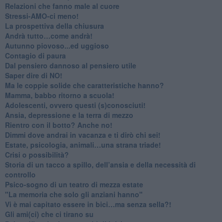
​Relazioni che fanno male al cuore
​Stressi-AMO-ci meno!
​La prospettiva della chiusura
​Andrà tutto…come andrà!
Autunno piovoso...ed uggioso
​Contagio di paura
​Dal pensiero dannoso al pensiero utile
​Saper dire di NO!
​Ma le coppie solide che caratteristiche hanno?
​Mamma, babbo ritorno a scuola!
Adolescenti, ovvero questi (s)conosciuti!
Ansia, depressione e la terra di mezzo
​Rientro con il botto? Anche no!
Dimmi dove andrai in vacanza e ti dirò chi sei!
​Estate, psicologia, animali…una strana triade!
​Crisi o possibilità?
​Storia di un tacco a spillo, dell’ansia e della necessità di
controllo
​Psico-sogno di un teatro di mezza estate
"La memoria che solo gli anziani hanno"
​Vi è mai capitato essere in bici…ma senza sella?!
​Gli ami(ci) che ci tirano su