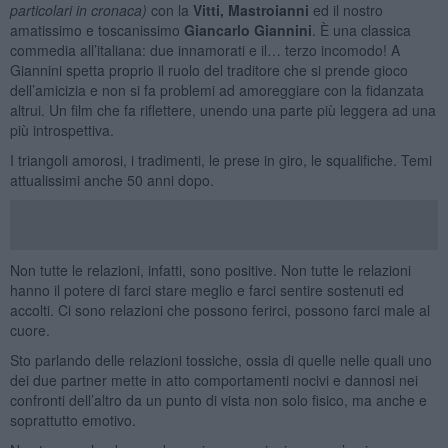
particolari in cronaca)
con la
Vitti, Mastroianni
ed il nostro
amatissimo e toscanissimo
Giancarlo Giannini
. È una classica
commedia all’italiana: due innamorati e il… terzo incomodo! A
Giannini spetta proprio il ruolo del traditore che si prende gioco
dell’amicizia e non si fa problemi ad amoreggiare con la fidanzata
altrui. Un film che fa riflettere, unendo una parte più leggera ad una
più introspettiva.
I triangoli amorosi, i tradimenti, le prese in giro, le squalifiche. Temi
attualissimi anche 50 anni dopo.
Non tutte le relazioni, infatti, sono positive. Non tutte le relazioni
hanno il potere di farci stare meglio e farci sentire sostenuti ed
accolti. Ci sono relazioni che possono ferirci, possono farci male al
cuore.
Sto parlando delle relazioni tossiche, ossia di quelle nelle quali uno
dei due partner mette in atto comportamenti nocivi e dannosi nei
confronti dell’altro da un punto di vista non solo fisico, ma anche e
soprattutto emotivo.