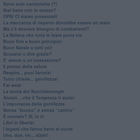
Sono solo canzonette (?)
​Stai bene con te stesso?
​OPS! Ci siamo presentati!
​La mancanza di rispetto dovrebbe essere un reato
​Ma c’è davvero bisogno di combattenti?
​La Befana che tutte le feste porta via
Buon fine e buon principio!
​Buon Natale a tutti voi!
​Scusarsi o dire grazie?
​E’ amore o un’ossessione?
​Il prezzo della salute
​Respira... puoi farcela!
​Tutto chiede... gentilezza!
​Far west
​La storia dei Succhiaenergie
​Aiutati….che il Terapeuta ti aiuta!
​L’importanza della gentilezza
​Stress “buono” e stress “cattivo”
​È normale? Sì, lo è!
​Libri in libertà!
​I legami che fanno bene al cuore
Uno, due, tre... alzati!​