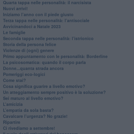
Quarta tappa nelle personalità: il narcisista
​Nuovi arrivi!
​Iniziamo l’anno con il piede giusto
​Terza tappa nelle personalità: l’antisociale
​Avvicinandoci a Natale 2023
Le famiglie
Seconda tappa nelle personalità: l’istrionico
​Storia della persona felice
Violenze di (ogni) genere
​Primo appuntamento con le personalità: Borderline
La psicosomatica: quando il corpo parla
Donne...quanta strada ancora
​Pomeriggi eco-logici
​Come stai?
Cosa significa guarire a livello emotivo?
​Un atteggiamento sempre positivo è la soluzione?
​Sei maturo al livello emotivo?
​L’amicizia
​L’empatia da sola basta?
​Cavalcare l’urgenza? No grazie!
Ripartire
​Ci rivediamo a settembre!
​Il ruolo degli attivatori del benessere