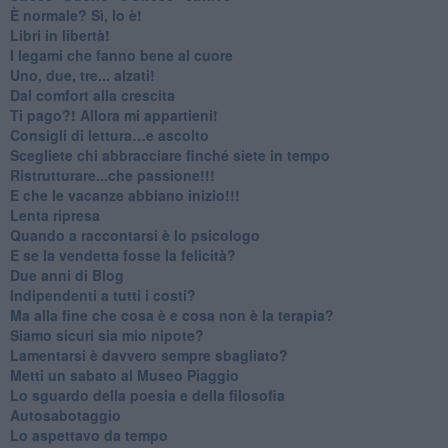
​È normale? Sì, lo è!
​Libri in libertà!
​I legami che fanno bene al cuore
Uno, due, tre... alzati!​
​Dal comfort alla crescita
​Ti pago?! Allora mi appartieni!​
​Consigli di lettura…e ascolto
​Scegliete chi abbracciare finché siete in tempo
​Ristrutturare...che passione!!!
​E che le vacanze abbiano inizio!!!
​Lenta ripresa
​Quando a raccontarsi è lo psicologo
​E se la vendetta fosse la felicità?
​Due anni di Blog
​Indipendenti a tutti i costi?
​Ma alla fine che cosa è e cosa non è la terapia?
​Siamo sicuri sia mio nipote?
​Lamentarsi è davvero sempre sbagliato?
​Metti un sabato al Museo Piaggio
​Lo sguardo della poesia e della filosofia
Autosabotaggio
​Lo aspettavo da tempo