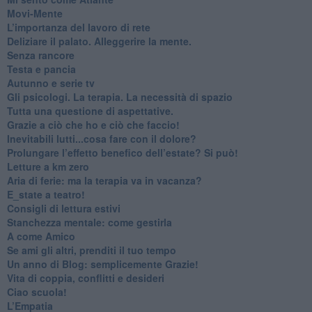
​Movi-Mente
​L’importanza del lavoro di rete
​Deliziare il palato. Alleggerire la mente.
​Senza rancore
​Testa e pancia
​Autunno e serie tv
​Gli psicologi. La terapia. La necessità di spazio
​Tutta una questione di aspettative.
​Grazie a ciò che ho e ciò che faccio!
​Inevitabili lutti...cosa fare con il dolore?
Prolungare l’effetto benefico dell’estate? Si può!
​Letture a km zero
​Aria di ferie: ma la terapia va in vacanza?
​E_state a teatro!
​Consigli di lettura estivi
​Stanchezza mentale: come gestirla
​A come Amico
​Se ami gli altri, prenditi il tuo tempo
​Un anno di Blog: semplicemente Grazie!
​Vita di coppia, conflitti e desideri
​Ciao scuola!
​L’Empatia