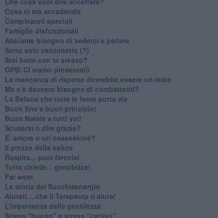
​Che cosa vuol dire accettare?
​Cosa ci sta accadendo
​Compleanni speciali
​Famiglie disfunzionali
​Abbiamo bisogno di sederci e parlare
Sono solo canzonette (?)
​Stai bene con te stesso?
​OPS! Ci siamo presentati!
​La mancanza di rispetto dovrebbe essere un reato
​Ma c’è davvero bisogno di combattenti?
​La Befana che tutte le feste porta via
Buon fine e buon principio!
​Buon Natale a tutti voi!
​Scusarsi o dire grazie?
​E’ amore o un’ossessione?
​Il prezzo della salute
​Respira... puoi farcela!
​Tutto chiede... gentilezza!
​Far west
​La storia dei Succhiaenergie
​Aiutati….che il Terapeuta ti aiuta!
​L’importanza della gentilezza
​Stress “buono” e stress “cattivo”