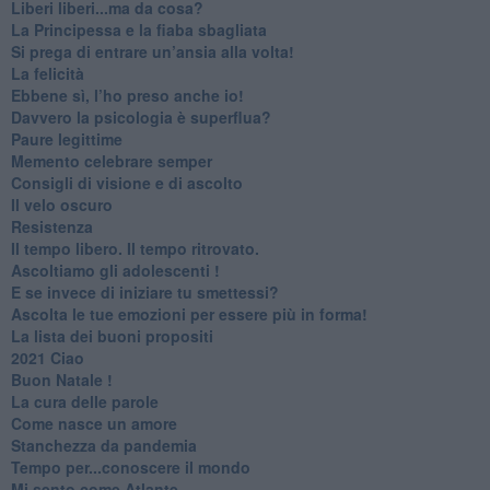
​Liberi liberi...ma da cosa?
​La Principessa e la fiaba sbagliata
Si prega di entrare un’ansia alla volta!
​La felicità
​Ebbene sì, l’ho preso anche io!
​Davvero la psicologia è superflua?
Paure legittime
​Memento celebrare semper
​Consigli di visione e di ascolto
​Il velo oscuro
Resistenza
​Il tempo libero. Il tempo ritrovato.
Ascoltiamo gli adolescenti !
​E se invece di iniziare tu smettessi?
​Ascolta le tue emozioni per essere più in forma!
​La lista dei buoni propositi
2021 Ciao
Buon Natale !
​La cura delle parole
​Come nasce un amore
Stanchezza da pandemia
​Tempo per...conoscere il mondo
​Mi sento come Atlante