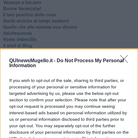
Vacanze a km zero
​Buone Vacan(si)e!
​Il lato positivo delle cose
​Storie antiche di tempi moderni
​Quello che alle mamme non dicono
Adultescenza
Homo imbecillis
​4 anni di Blog
Quando il silenzio è aggressivo
​Il passato, questo conosciuto!
QUInewsMugello.it -
Do Not Process My Personal
​Clima ballerino e sbalzi d’umore
Information
La maternità
​L’uomo o l’orso?
If you wish to opt-out of the sale, sharing to third parties, or
Non hanno un amico a teatro​
processing of your personal or sensitive information for
​Tutta una questione di rispetto
targeted advertising by us, please use the below opt-out
​Cose che ci esauriscono
section to confirm your selection. Please note that after your
​Vespa che passione!
​Lasciate ai vostri figli il diritto di piangere
opt-out request is processed you may continue seeing
​Parole d’amore regalate al vento
interest-based ads based on personal information utilized by
​Essere genitori di un adolescente
us or personal information disclosed to third parties prior to
​Saper pazientare
your opt-out. You may separately opt-out of the further
​Giornata del Fiocchetto Lilla
disclosure of your personal information by third parties on the
​Venerdì emozionalmente sostenibile