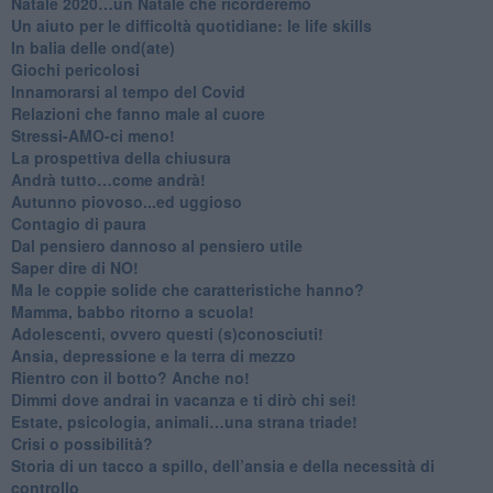
​Natale 2020…un Natale che ricorderemo
Un aiuto per le difficoltà quotidiane: le life skills
​In balia delle ond(ate)
Giochi pericolosi
Innamorarsi al tempo del Covid
​Relazioni che fanno male al cuore
​Stressi-AMO-ci meno!
​La prospettiva della chiusura
​Andrà tutto…come andrà!
Autunno piovoso...ed uggioso
​Contagio di paura
​Dal pensiero dannoso al pensiero utile
​Saper dire di NO!
​Ma le coppie solide che caratteristiche hanno?
​Mamma, babbo ritorno a scuola!
Adolescenti, ovvero questi (s)conosciuti!
Ansia, depressione e la terra di mezzo
​Rientro con il botto? Anche no!
Dimmi dove andrai in vacanza e ti dirò chi sei!
​Estate, psicologia, animali…una strana triade!
​Crisi o possibilità?
​Storia di un tacco a spillo, dell’ansia e della necessità di
controllo