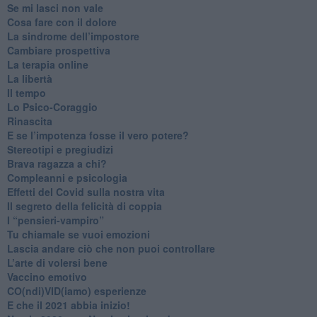
​Se mi lasci non vale
Cosa fare con il dolore
​La sindrome dell’impostore
​Cambiare prospettiva
La terapia online
La libertà
​Il tempo
​Lo Psico-Coraggio
Rinascita
​E se l’impotenza fosse il vero potere?
Stereotipi e pregiudizi
​Brava ragazza a chi?
​Compleanni e psicologia
Effetti del Covid sulla nostra vita
Il segreto della felicità di coppia
​I “pensieri-vampiro”
​Tu chiamale se vuoi emozioni
​Lascia andare ciò che non puoi controllare
L’arte di volersi bene
​Vaccino emotivo
CO(ndi)VID(iamo) esperienze
​E che il 2021 abbia inizio!