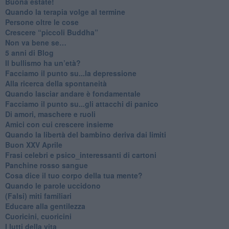
Buona estate!
​Quando la terapia volge al termine
​Persone oltre le cose
​Crescere “piccoli Buddha”
Non va bene se…
​5 anni di Blog
​Il bullismo ha un’età?
Facciamo il punto su...la depressione
​Alla ricerca della spontaneità
​Quando lasciar andare è fondamentale
Facciamo il punto su...gli attacchi di panico
Di amori, maschere e ruoli
​Amici con cui crescere insieme
​Quando la libertà del bambino deriva dai limiti
Buon XXV Aprile
​Frasi celebri e psico_interessanti di cartoni
​Panchine rosso sangue
​Cosa dice il tuo corpo della tua mente?
​Quando le parole uccidono
​(Falsi) miti familiari
​Educare alla gentilezza
​Cuoricini, cuoricini
I lutti della vita