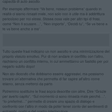
capacità di auto ascolto.
Per esempio affermare “Va bene, nessun problema” quando in
realtà ci siamo rimasti male, non solo non è utile ma è addirittura
pericoloso per noi stessi. Stessa cosa vale per altri tipi di frasi,
come “Non ti scusare…”, “Non importa”, “Decidi tu”, “Se va bene a
te va bene anche a me”.
Tutto queste frasi indicano un non ascolto e una minimizzazione del
proprio vissuto emotivo. Pur di non andare in conflitto con l’altro,
rischiamo un conflitto interno, in cui ammettiamo un fastidio per poi
negarlo subito dopo!
Non sto dicendo che dobbiamo essere aggressivi, ma possiamo
trovare un’alternativa che permetta di far capire all’altro come
stiamo, senza metterci da parte.
Potremmo sostituire le frasi sopra descritte con altre. Dire “Grazie
per averlo capito”, “Sul momento ci sono rimasta male perché…”,
“Io preferirei…” permette di creare uno spazio di dialogo e
confronto con l’altro in modo da poter tener conto dei sentimenti di
entrambi, nostri e del nostro interlocutore.