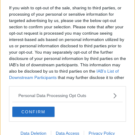
​Buone Vacan(si)e!
​Il lato positivo delle cose
If you wish to opt-out of the sale, sharing to third parties, or
​Storie antiche di tempi moderni
processing of your personal or sensitive information for
​Quello che alle mamme non dicono
targeted advertising by us, please use the below opt-out
Adultescenza
section to confirm your selection. Please note that after your
Homo imbecillis
opt-out request is processed you may continue seeing
​4 anni di Blog
interest-based ads based on personal information utilized by
Quando il silenzio è aggressivo
us or personal information disclosed to third parties prior to
​Il passato, questo conosciuto!
your opt-out. You may separately opt-out of the further
​Clima ballerino e sbalzi d’umore
disclosure of your personal information by third parties on the
La maternità
IAB’s list of downstream participants. This information may
​L’uomo o l’orso?
also be disclosed by us to third parties on the
IAB’s List of
Non hanno un amico a teatro​
Downstream Participants
that may further disclose it to other
​Tutta una questione di rispetto
third parties.
​Cose che ci esauriscono
​Vespa che passione!
Personal Data Processing Opt Outs
​Lasciate ai vostri figli il diritto di piangere
​Parole d’amore regalate al vento
​Essere genitori di un adolescente
CONFIRM
​Saper pazientare
​Giornata del Fiocchetto Lilla
​Venerdì emozionalmente sostenibile
Data Deletion
Data Access
Privacy Policy
Ma ti ascolti?