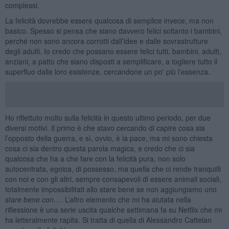
complessi.
La felicità dovrebbe essere qualcosa di semplice invece, ma non
basico. Spesso si pensa che siano davvero felici soltanto i bambini,
perché non sono ancora corrotti dall’idee e dalle sovrastrutture
degli adulti. Io credo che possano essere felici tutti, bambini, adulti,
anziani, a patto che siano disposti a semplificare, a togliere tutto il
superfluo dalle loro esistenze, cercandone un po' più l’essenza.
Ho riflettuto molto sulla felicità in questo ultimo periodo, per due
diversi motivi. Il primo è che stavo cercando di capire cosa sia
l’opposto della guerra, e sì, ovvio, è la pace, ma mi sono chiesta
cosa ci sia dentro questa parola magica, e credo che ci sia
qualcosa che ha a che fare con la felicità pura, non solo
autocentrata, egoica, di possesso, ma quella che ci rende tranquilli
con noi e con gli altri, sempre consapevoli di essere animali sociali,
totalmente impossibilitati allo stare bene se non aggiungiamo uno
stare bene con…
. L’altro elemento che mi ha aiutata nella
riflessione è una serie uscita qualche settimana fa su Netflix che mi
ha letteralmente rapita. Si tratta di quella di Alessandro Cattelan