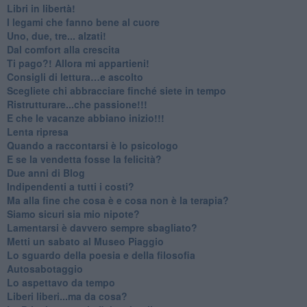
​Libri in libertà!
​I legami che fanno bene al cuore
Uno, due, tre... alzati!​
​Dal comfort alla crescita
​Ti pago?! Allora mi appartieni!​
​Consigli di lettura…e ascolto
​Scegliete chi abbracciare finché siete in tempo
​Ristrutturare...che passione!!!
​E che le vacanze abbiano inizio!!!
​Lenta ripresa
​Quando a raccontarsi è lo psicologo
​E se la vendetta fosse la felicità?
​Due anni di Blog
​Indipendenti a tutti i costi?
​Ma alla fine che cosa è e cosa non è la terapia?
​Siamo sicuri sia mio nipote?
​Lamentarsi è davvero sempre sbagliato?
​Metti un sabato al Museo Piaggio
​Lo sguardo della poesia e della filosofia
Autosabotaggio
​Lo aspettavo da tempo
​Liberi liberi...ma da cosa?