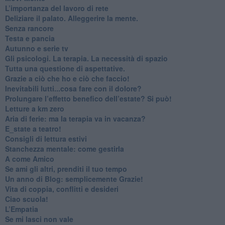
​L’importanza del lavoro di rete
​Deliziare il palato. Alleggerire la mente.
​Senza rancore
​Testa e pancia
​Autunno e serie tv
​Gli psicologi. La terapia. La necessità di spazio
​Tutta una questione di aspettative.
​Grazie a ciò che ho e ciò che faccio!
​Inevitabili lutti...cosa fare con il dolore?
Prolungare l’effetto benefico dell’estate? Si può!
​Letture a km zero
​Aria di ferie: ma la terapia va in vacanza?
​E_state a teatro!
​Consigli di lettura estivi
​Stanchezza mentale: come gestirla
​A come Amico
​Se ami gli altri, prenditi il tuo tempo
​Un anno di Blog: semplicemente Grazie!
​Vita di coppia, conflitti e desideri
​Ciao scuola!
​L’Empatia
​Se mi lasci non vale