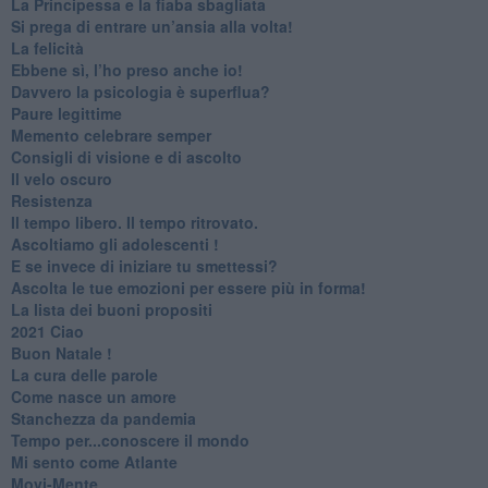
​La Principessa e la fiaba sbagliata
Si prega di entrare un’ansia alla volta!
​La felicità
​Ebbene sì, l’ho preso anche io!
​Davvero la psicologia è superflua?
Paure legittime
​Memento celebrare semper
​Consigli di visione e di ascolto
​Il velo oscuro
Resistenza
​Il tempo libero. Il tempo ritrovato.
Ascoltiamo gli adolescenti !
​E se invece di iniziare tu smettessi?
​Ascolta le tue emozioni per essere più in forma!
​La lista dei buoni propositi
2021 Ciao
Buon Natale !
​La cura delle parole
​Come nasce un amore
Stanchezza da pandemia
​Tempo per...conoscere il mondo
​Mi sento come Atlante
​Movi-Mente