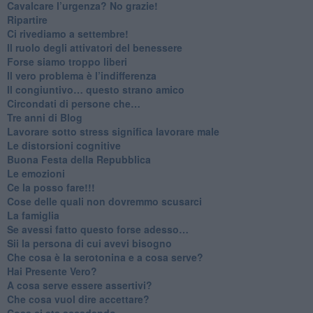
​Cavalcare l’urgenza? No grazie!
Ripartire
​Ci rivediamo a settembre!
​Il ruolo degli attivatori del benessere
​Forse siamo troppo liberi
​Il vero problema è l’indifferenza
​Il congiuntivo… questo strano amico
​Circondati di persone che…
​Tre anni di Blog
​Lavorare sotto stress significa lavorare male
​Le distorsioni cognitive
​Buona Festa della Repubblica
Le emozioni
​Ce la posso fare!!!
​Cose delle quali non dovremmo scusarci
​La famiglia
​Se avessi fatto questo forse adesso…
​Sii la persona di cui avevi bisogno
Che cosa è la serotonina e a cosa serve?
​Hai Presente Vero?
A cosa serve essere assertivi?
​Che cosa vuol dire accettare?
​Cosa ci sta accadendo