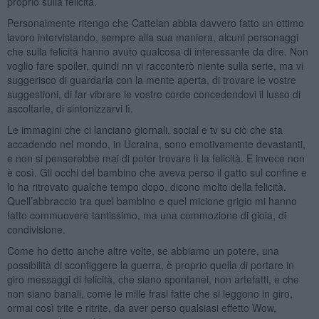
proprio sulla felicità.
Personalmente ritengo che Cattelan abbia davvero fatto un ottimo
lavoro intervistando, sempre alla sua maniera, alcuni personaggi
che sulla felicità hanno avuto qualcosa di interessante da dire. Non
voglio fare spoiler, quindi nn vi racconterò niente sulla serie, ma vi
suggerisco di guardarla con la mente aperta, di trovare le vostre
suggestioni, di far vibrare le vostre corde concedendovi il lusso di
ascoltarle, di sintonizzarvi lì.
Le immagini che ci lanciano giornali, social e tv su ciò che sta
accadendo nel mondo, in Ucraina, sono emotivamente devastanti,
e non si penserebbe mai di poter trovare lì la felicità. E invece non
è così. Gli occhi del bambino che aveva perso il gatto sul confine e
lo ha ritrovato qualche tempo dopo, dicono molto della felicità.
Quell’abbraccio tra quel bambino e quel micione grigio mi hanno
fatto commuovere tantissimo, ma una commozione di gioia, di
condivisione.
Come ho detto anche altre volte, se abbiamo un potere, una
possibilità di sconfiggere la guerra, è proprio quella di portare in
giro messaggi di felicità, che siano spontanei, non artefatti, e che
non siano banali, come le mille frasi fatte che si leggono in giro,
ormai così trite e ritrite, da aver perso qualsiasi effetto Wow,