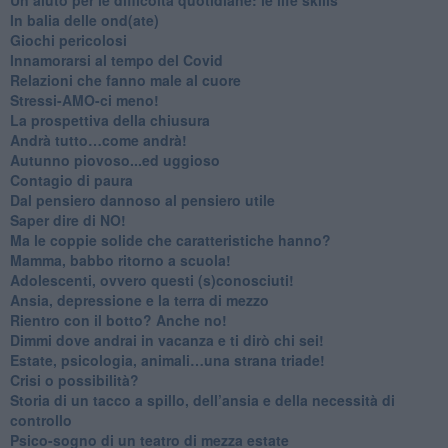
​In balia delle ond(ate)
Giochi pericolosi
Innamorarsi al tempo del Covid
​Relazioni che fanno male al cuore
​Stressi-AMO-ci meno!
​La prospettiva della chiusura
​Andrà tutto…come andrà!
Autunno piovoso...ed uggioso
​Contagio di paura
​Dal pensiero dannoso al pensiero utile
​Saper dire di NO!
​Ma le coppie solide che caratteristiche hanno?
​Mamma, babbo ritorno a scuola!
Adolescenti, ovvero questi (s)conosciuti!
Ansia, depressione e la terra di mezzo
​Rientro con il botto? Anche no!
Dimmi dove andrai in vacanza e ti dirò chi sei!
​Estate, psicologia, animali…una strana triade!
​Crisi o possibilità?
​Storia di un tacco a spillo, dell’ansia e della necessità di
controllo
​Psico-sogno di un teatro di mezza estate