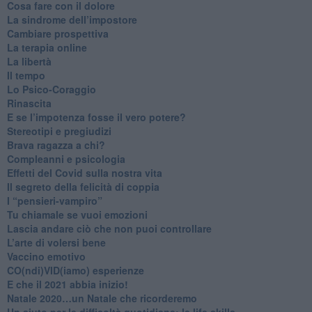
Cosa fare con il dolore
​La sindrome dell’impostore
​Cambiare prospettiva
La terapia online
La libertà
​Il tempo
​Lo Psico-Coraggio
Rinascita
​E se l’impotenza fosse il vero potere?
Stereotipi e pregiudizi
​Brava ragazza a chi?
​Compleanni e psicologia
Effetti del Covid sulla nostra vita
Il segreto della felicità di coppia
​I “pensieri-vampiro”
​Tu chiamale se vuoi emozioni
​Lascia andare ciò che non puoi controllare
L’arte di volersi bene
​Vaccino emotivo
CO(ndi)VID(iamo) esperienze
​E che il 2021 abbia inizio!
​Natale 2020…un Natale che ricorderemo
Un aiuto per le difficoltà quotidiane: le life skills