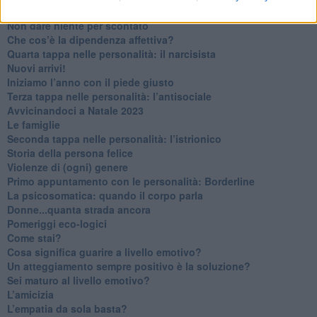
Contornati di persone che…
Non dare niente per scontato
Che cos’è la dipendenza affettiva?
Quarta tappa nelle personalità: il narcisista
​Nuovi arrivi!
​Iniziamo l’anno con il piede giusto
​Terza tappa nelle personalità: l’antisociale
​Avvicinandoci a Natale 2023
Le famiglie
Seconda tappa nelle personalità: l’istrionico
​Storia della persona felice
Violenze di (ogni) genere
​Primo appuntamento con le personalità: Borderline
La psicosomatica: quando il corpo parla
Donne...quanta strada ancora
​Pomeriggi eco-logici
​Come stai?
Cosa significa guarire a livello emotivo?
​Un atteggiamento sempre positivo è la soluzione?
​Sei maturo al livello emotivo?
​L’amicizia
​L’empatia da sola basta?