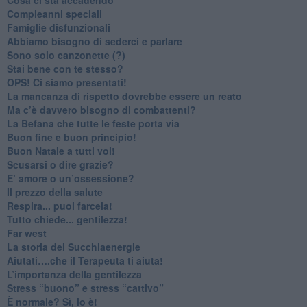
​Compleanni speciali
​Famiglie disfunzionali
​Abbiamo bisogno di sederci e parlare
Sono solo canzonette (?)
​Stai bene con te stesso?
​OPS! Ci siamo presentati!
​La mancanza di rispetto dovrebbe essere un reato
​Ma c’è davvero bisogno di combattenti?
​La Befana che tutte le feste porta via
Buon fine e buon principio!
​Buon Natale a tutti voi!
​Scusarsi o dire grazie?
​E’ amore o un’ossessione?
​Il prezzo della salute
​Respira... puoi farcela!
​Tutto chiede... gentilezza!
​Far west
​La storia dei Succhiaenergie
​Aiutati….che il Terapeuta ti aiuta!
​L’importanza della gentilezza
​Stress “buono” e stress “cattivo”
​È normale? Sì, lo è!