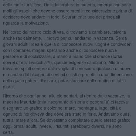
delle mete turistiche. Dalla letteratura in materia, emerge che sono
molti gli aspetti che devono essere presi in considerazione prima di
decidere dove andare in ferie. Sicuramente uno dei principali
riguarda la motivazione.
Nel corso del nostro ciclo di vita, ci troviamo a cambiare, talvolta
anche radicalmente, il motivo per cui andiamo in vacanza. Se da
giovani adulti l’idea è quella di conoscere nuovi luoghi e condividerli
con i coetanei, magari sperando anche di conoscere nuove
persone e di socializzare, a mano a mano che si cresce (forse
dovrei dire si invecchia?!), queste esigenze cambiano. Allora ci
troviamo spinti sempre dalla voglia di conoscere qualcosa di nuovo
ma anche dal bisogno di sentirci cullati e protetti in una dimensione
nella quale poterci rilassare, poter staccare dalla routine di tutti i
giorni.
Ricordo che ogni anno, alle elementari, al rientro dalle vacanze, la
maestra Maurizia (mia insegnante di storia e geografia) ci faceva
disegnare un grafico a colonne: mare, montagna, lago, città e
ognuno di noi doveva dire dove era stato in ferie. Andavamo quasi
tutti al mare allora. Se dovessimo completare quello stesso grafico
oggi, ormai adulti, invece, i risultati sarebbero diversi, ne sono
certa.