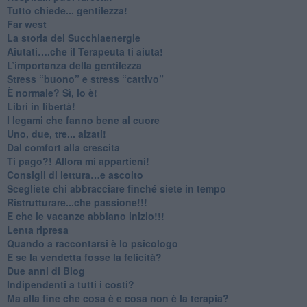
​Tutto chiede... gentilezza!
​Far west
​La storia dei Succhiaenergie
​Aiutati….che il Terapeuta ti aiuta!
​L’importanza della gentilezza
​Stress “buono” e stress “cattivo”
​È normale? Sì, lo è!
​Libri in libertà!
​I legami che fanno bene al cuore
Uno, due, tre... alzati!​
​Dal comfort alla crescita
​Ti pago?! Allora mi appartieni!​
​Consigli di lettura…e ascolto
​Scegliete chi abbracciare finché siete in tempo
​Ristrutturare...che passione!!!
​E che le vacanze abbiano inizio!!!
​Lenta ripresa
​Quando a raccontarsi è lo psicologo
​E se la vendetta fosse la felicità?
​Due anni di Blog
​Indipendenti a tutti i costi?
​Ma alla fine che cosa è e cosa non è la terapia?