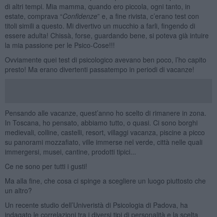
di altri tempi. Mia mamma, quando ero piccola, ogni tanto, in
estate, comprava “
Confidenze
” e, a fine rivista, c’erano test con
titoli simili a questo. Mi divertivo un mucchio a farli, fingendo di
essere adulta! Chissà, forse, guardando bene, si poteva già intuire
la mia passione per le Psico-Cose!!!
Ovviamente quei test di psicologico avevano ben poco, l’ho capito
presto! Ma erano divertenti passatempo in periodi di vacanze!
Pensando alle vacanze, quest’anno ho scelto di rimanere in zona.
In Toscana, ho pensato, abbiamo tutto, o quasi. Ci sono borghi
medievali, colline, castelli, resort, villaggi vacanza, piscine a picco
su panorami mozzafiato, ville immerse nel verde, città nelle quali
immergersi, musei, cantine, prodotti tipici...
Ce ne sono per tutti i gusti!
Ma alla fine, che cosa ci spinge a scegliere un luogo piuttosto che
un altro?
Un recente studio dell’Univeristà di Psicologia di Padova, ha
indagato le correlazioni tra i diversi tipi di personalità e la scelta