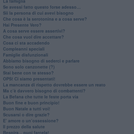
​La famiglia
​Se avessi fatto questo forse adesso…
​Sii la persona di cui avevi bisogno
Che cosa è la serotonina e a cosa serve?
​Hai Presente Vero?
A cosa serve essere assertivi?
​Che cosa vuol dire accettare?
​Cosa ci sta accadendo
​Compleanni speciali
​Famiglie disfunzionali
​Abbiamo bisogno di sederci e parlare
Sono solo canzonette (?)
​Stai bene con te stesso?
​OPS! Ci siamo presentati!
​La mancanza di rispetto dovrebbe essere un reato
​Ma c’è davvero bisogno di combattenti?
​La Befana che tutte le feste porta via
Buon fine e buon principio!
​Buon Natale a tutti voi!
​Scusarsi o dire grazie?
​E’ amore o un’ossessione?
​Il prezzo della salute
​Respira... puoi farcela!