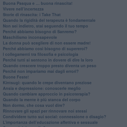
​Buona Pasqua e … buona rinascita!
​Vivere nell’incertezza
​Storie di rinascita: i Take That
​Quando la rigidità del terapeuta è fondamentale
​Non sei indietro, stai seguendo il tuo tempo
​Perché abbiamo bisogno di Sanremo?
​Maschilismo inconsapevole
​La donna può scegliere di non essere madre!
​Perché abbiamo così bisogno di supereroi?
​I collegamenti tra filosofia e psicologia
​Perché tutti si sentono in dovere di dire la loro
​Quando crescere troppo presto diventa un peso
​Perché non impariamo mai dagli errori?
​Buone Feste!
​Kintsugi: quando le crepe diventano preziose
Ansia e depressione: conoscerle meglio
Quando cambiare approccio in psicoterapia?
​Quando la mente è più stanca del corpo
Non dormo, che cosa vuol dire?
​Rinnovare gli spazi per rinnovare noi stessi
​Condividere tutto sui social: connessione o disagio?
​L’importanza dell’educazione affettiva e sessuale