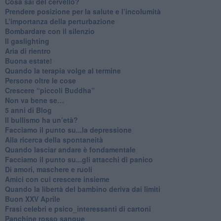
​Cosa sai del cervello?
Prendere posizione per la salute e l’incolumità
L’importanza della perturbazione
​Bombardare con il silenzio
Il gaslighting
Aria di rientro
Buona estate!
​Quando la terapia volge al termine
​Persone oltre le cose
​Crescere “piccoli Buddha”
Non va bene se…
​5 anni di Blog
​Il bullismo ha un’età?
Facciamo il punto su...la depressione
​Alla ricerca della spontaneità
​Quando lasciar andare è fondamentale
Facciamo il punto su...gli attacchi di panico
Di amori, maschere e ruoli
​Amici con cui crescere insieme
​Quando la libertà del bambino deriva dai limiti
Buon XXV Aprile
​Frasi celebri e psico_interessanti di cartoni
​Panchine rosso sangue