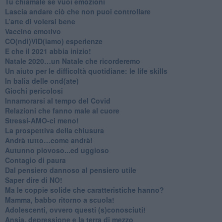
​Tu chiamale se vuoi emozioni
​Lascia andare ciò che non puoi controllare
L’arte di volersi bene
​Vaccino emotivo
CO(ndi)VID(iamo) esperienze
​E che il 2021 abbia inizio!
​Natale 2020…un Natale che ricorderemo
Un aiuto per le difficoltà quotidiane: le life skills
​In balia delle ond(ate)
Giochi pericolosi
Innamorarsi al tempo del Covid
​Relazioni che fanno male al cuore
​Stressi-AMO-ci meno!
​La prospettiva della chiusura
​Andrà tutto…come andrà!
Autunno piovoso...ed uggioso
​Contagio di paura
​Dal pensiero dannoso al pensiero utile
​Saper dire di NO!
​Ma le coppie solide che caratteristiche hanno?
​Mamma, babbo ritorno a scuola!
Adolescenti, ovvero questi (s)conosciuti!
Ansia, depressione e la terra di mezzo