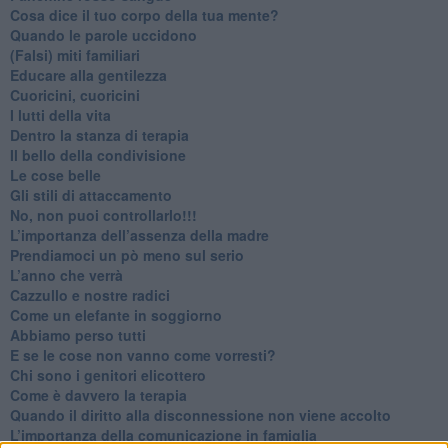
​Cosa dice il tuo corpo della tua mente?
​Quando le parole uccidono
​(Falsi) miti familiari
​Educare alla gentilezza
​Cuoricini, cuoricini
I lutti della vita
​Dentro la stanza di terapia
​Il bello della condivisione
Le cose belle
​Gli stili di attaccamento
No, non puoi controllarlo!!!
​L’importanza dell’assenza della madre
​Prendiamoci un pò meno sul serio
​L’anno che verrà
​Cazzullo e nostre radici
​Come un elefante in soggiorno
​Abbiamo perso tutti
E se le cose non vanno come vorresti?
​Chi sono i genitori elicottero
Come è davvero la terapia
Quando il diritto alla disconnessione non viene accolto
​L’importanza della comunicazione in famiglia