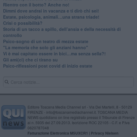
​Rientro con il botto? Anche no!
Dimmi dove andrai in vacanza e ti dirò chi sei!
​Estate, psicologia, animali…una strana triade!
​Crisi o possibilità?
​Storia di un tacco a spillo, dell’ansia e della necessità di
controllo
​Psico-sogno di un teatro di mezza estate
"La memoria che solo gli anziani hanno"
​Vi è mai capitato essere in bici…ma senza sella?!
​Gli ami(ci) che ci tirano su
Psico-riflessioni post covid di inizio estate
Editore Toscana Media Channel srl - Via Dei Martelli, 8 - 50129
FIRENZE - info@toscanamediachannel.it. TOSCANA MEDIA
NEWS quotidiano on line registrato presso il Tribunale di Firenze
al n. 5935 del 27.09.2013. Iscrizione ROC 22105 - C.F. e P.Iva
0620787048
Fatturazione Elettronica M5UXCR1 |
Privacy Nielsen