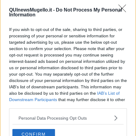
​Il diritto ad essere disconnessi
​Il pensiero dicotomico e la salute mentale
QUInewsMugello.it -
Do Not Process My Personal
​Consigli di lettura per genitori e non solo
Information
​La Clownterapia
​Differenze tra persone frustrate e non
If you wish to opt-out of the sale, sharing to third parties, or
L’invisibile fatica mentale
processing of your personal or sensitive information for
Vacanze a km zero
targeted advertising by us, please use the below opt-out
​Buone Vacan(si)e!
section to confirm your selection. Please note that after your
​Il lato positivo delle cose
opt-out request is processed you may continue seeing
​Storie antiche di tempi moderni
interest-based ads based on personal information utilized by
​Quello che alle mamme non dicono
us or personal information disclosed to third parties prior to
Adultescenza
your opt-out. You may separately opt-out of the further
Homo imbecillis
​4 anni di Blog
disclosure of your personal information by third parties on the
Quando il silenzio è aggressivo
IAB’s list of downstream participants. This information may
​Il passato, questo conosciuto!
also be disclosed by us to third parties on the
IAB’s List of
​Clima ballerino e sbalzi d’umore
Downstream Participants
that may further disclose it to other
La maternità
third parties.
​L’uomo o l’orso?
Non hanno un amico a teatro​
Personal Data Processing Opt Outs
​Tutta una questione di rispetto
​Cose che ci esauriscono
CONFIRM
​Vespa che passione!